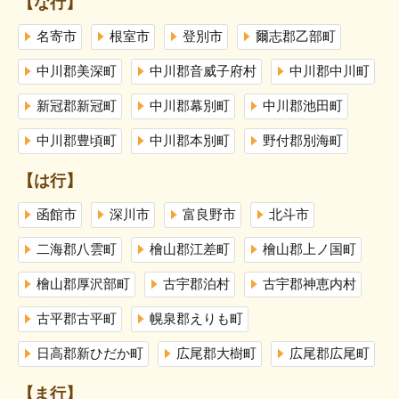
【な行】
名寄市
根室市
登別市
爾志郡乙部町
中川郡美深町
中川郡音威子府村
中川郡中川町
新冠郡新冠町
中川郡幕別町
中川郡池田町
中川郡豊頃町
中川郡本別町
野付郡別海町
【は行】
函館市
深川市
富良野市
北斗市
二海郡八雲町
檜山郡江差町
檜山郡上ノ国町
檜山郡厚沢部町
古宇郡泊村
古宇郡神恵内村
古平郡古平町
幌泉郡えりも町
日高郡新ひだか町
広尾郡大樹町
広尾郡広尾町
【ま行】