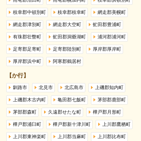
雨竜郡沼田町
雨竜郡幌加内町
枝幸郡浜頓別町
枝幸郡中頓別町
枝幸郡枝幸町
網走郡美幌町
網走郡津別町
網走郡大空町
虻田郡豊浦町
有珠郡壮瞥町
虻田郡洞爺湖町
浦河郡浦河町
足寄郡足寄町
足寄郡陸別町
厚岸郡厚岸町
厚岸郡浜中町
阿寒郡鶴居村
【か行】
釧路市
北見市
北広島市
上磯郡知内町
上磯郡木古内町
亀田郡七飯町
茅部郡鹿部町
茅部郡森町
久遠郡せたな町
樺戸郡月形町
樺戸郡浦臼町
樺戸郡新十津川町
上川郡鷹栖町
上川郡東神楽町
上川郡当麻町
上川郡比布町