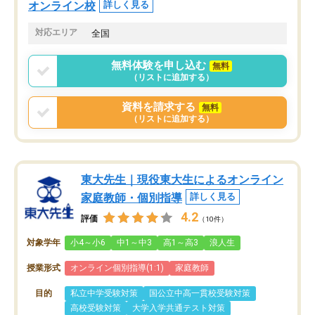
オンライン校
詳しく見る
対応エリア
全国
無料体験を申し込む
無料
（リストに追加する）
資料を請求する
無料
（リストに追加する）
東大先生｜現役東大生によるオンライン
家庭教師・個別指導
詳しく見る
4.2
評価
（10件）
対象学年
小4～小6
中1～中3
高1～高3
浪人生
授業形式
オンライン個別指導(1:1)
家庭教師
目的
私立中学受験対策
国公立中高一貫校受験対策
高校受験対策
大学入学共通テスト対策