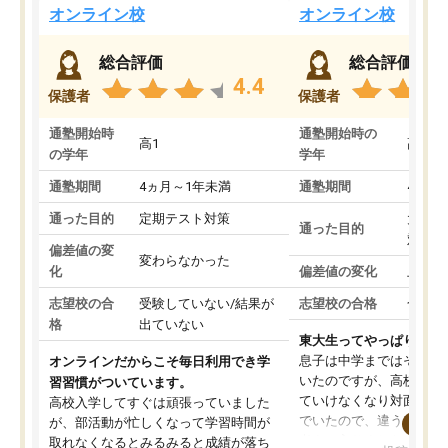
オンライン校
オンライン校
総合評価
総合評価
4.4
保護者
保護者
通塾開始時
通塾開始時の
高1
高3
の学年
学年
通塾期間
4ヵ月～1年未満
通塾期間
4ヵ月
通った目的
定期テスト対策
大学入
通った目的
対策
偏差値の変
変わらなかった
化
偏差値の変化
上がっ
志望校の合
受験していない/結果が
志望校の合格
合格し
格
出ていない
東大生ってやっぱりすご
息子は中学まではそこそ
オンラインだからこそ毎日利用でき学
いたのですが、高校に入
習習慣がついています。
ていけなくなり対面の塾
高校入学してすぐは頑張っていました
でいたので、違うアプロ
が、部活動が忙しくなって学習時間が
考えて入りました。地元
取れなくなるとみるみると成績が落ち