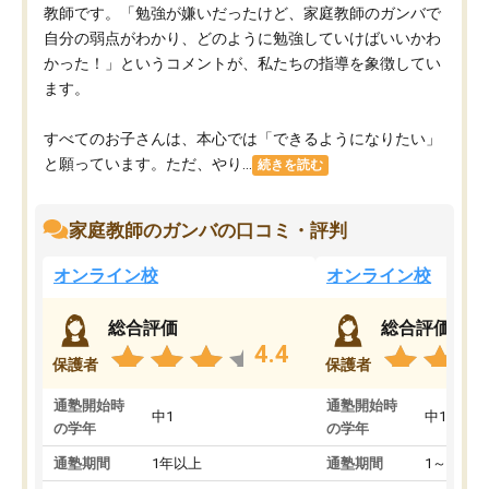
教師です。「勉強が嫌いだったけど、家庭教師のガンバで
自分の弱点がわかり、どのように勉強していけばいいかわ
かった！」というコメントが、私たちの指導を象徴してい
ます。
すべてのお子さんは、本心では「できるようになりたい」
と願っています。ただ、やり...
続きを読む
家庭教師のガンバの口コミ・評判
オンライン校
オンライン校
総合評価
総合評価
4.4
保護者
保護者
通塾開始時
通塾開始時
中1
中1
の学年
の学年
通塾期間
1年以上
通塾期間
1～3ヵ月