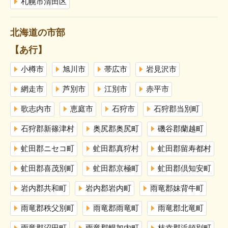
札幌市清田区
北海道の市部
【あ行】
小樽市
旭川市
帯広市
岩見沢市
網走市
芦別市
江別市
赤平市
歌志内市
恵庭市
石狩市
石狩郡当別町
石狩郡新篠津村
奥尻郡奥尻町
磯谷郡蘭越町
虻田郡ニセコ町
虻田郡真狩村
虻田郡留寿都村
虻田郡喜茂別町
虻田郡京極町
虻田郡倶知安町
岩内郡共和町
岩内郡岩内町
雨竜郡妹背牛町
雨竜郡秩父別町
雨竜郡雨竜町
雨竜郡北竜町