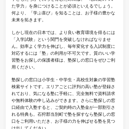
た学力」を身につけることが必須といえるでしょう。
何より、「学ぶ喜び」を知ることは、お子様の豊かな
未来を拓きます。
しかし現在の日本では、より良い教育環境を得るには
「入学試験」という関門を突破しなければなりませ
ん。効率よく学力を伸ばし、毎年変化する入試制度に
対応するには「塾」の利用が不可欠です。質のいい学
習塾をお探しの保護者様は、塾探しの窓口をぜひご利
用ください。
塾探しの窓口は小学生・中学生・高校生対象の学習塾
検索サイトです。エリアごとに評判の高い塾が登録さ
れており、気になる塾に手軽に、完全無料で資料請求
や無料体験の申し込みができます。さらに塾探しの窓
口経由で入塾すると、ご契約時の入塾金が一部割引さ
れる特典も。石狩郡当別町で塾を探すなら塾探しの窓
口をご利用いただき、お子様の力を伸ばせる塾を見つ
け出してください。