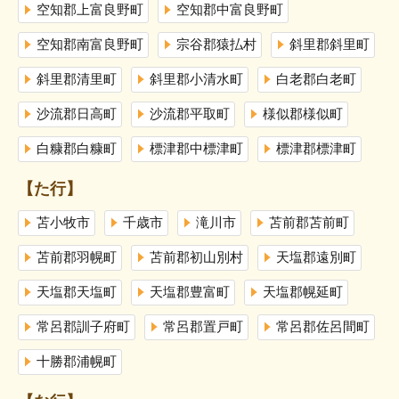
空知郡上富良野町
空知郡中富良野町
空知郡南富良野町
宗谷郡猿払村
斜里郡斜里町
斜里郡清里町
斜里郡小清水町
白老郡白老町
沙流郡日高町
沙流郡平取町
様似郡様似町
白糠郡白糠町
標津郡中標津町
標津郡標津町
【た行】
苫小牧市
千歳市
滝川市
苫前郡苫前町
苫前郡羽幌町
苫前郡初山別村
天塩郡遠別町
天塩郡天塩町
天塩郡豊富町
天塩郡幌延町
常呂郡訓子府町
常呂郡置戸町
常呂郡佐呂間町
十勝郡浦幌町