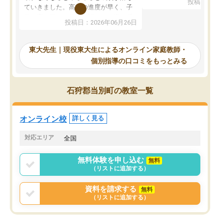
投稿日：20
で、当初は模試でD判定
ていきました。高校の進度が早く、子
していたのですが、やは
供も家に帰って勉強の話すると嫌な反
投稿日：2026年06月26日
験勉強に詳しく、先生か
応を示します。東大先生にお願いして
受け合格できました。ま
からは効率的な計画を先生が立ててく
自習室が毎日使えていつ
れるので、親としても安心です。毎日
東大先生｜現役東大生によるオンライン家庭教師・
るのが心強かったようで
使える自習室とかもあり、わからない
個別指導の口コミをもっとみる
謝です。
ところがあれば先生が回答してくれる
のも重宝しています。
石狩郡当別町の教室一覧
オンライン校
詳しく見る
対応エリア
全国
無料体験を申し込む
無料
（リストに追加する）
資料を請求する
無料
（リストに追加する）