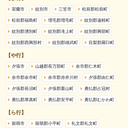
室蘭市
紋別市
三笠市
松前郡松前町
松前郡福島町
増毛郡増毛町
紋別郡遠軽町
紋別郡湧別町
紋別郡滝上町
紋別郡興部町
紋別郡西興部村
紋別郡雄武町
目梨郡羅臼町
【や行】
夕張市
山越郡長万部町
余市郡仁木町
余市郡余市町
余市郡赤井川村
夕張郡由仁町
夕張郡長沼町
夕張郡栗山町
勇払郡占冠村
勇払郡厚真町
勇払郡安平町
勇払郡むかわ町
【ら行】
留萌市
留萌郡小平町
礼文郡礼文町