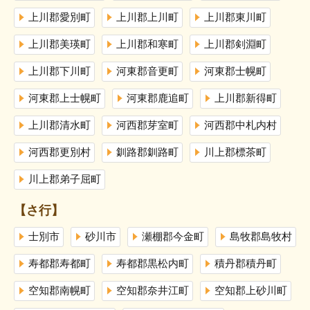
上川郡愛別町
上川郡上川町
上川郡東川町
上川郡美瑛町
上川郡和寒町
上川郡剣淵町
上川郡下川町
河東郡音更町
河東郡士幌町
河東郡上士幌町
河東郡鹿追町
上川郡新得町
上川郡清水町
河西郡芽室町
河西郡中札内村
河西郡更別村
釧路郡釧路町
川上郡標茶町
川上郡弟子屈町
【さ行】
士別市
砂川市
瀬棚郡今金町
島牧郡島牧村
寿都郡寿都町
寿都郡黒松内町
積丹郡積丹町
空知郡南幌町
空知郡奈井江町
空知郡上砂川町