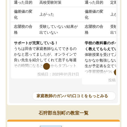
通った目的
高校受験対策
通った目的
定期テス
偏差値の変
偏差値の変
上がった
上がった
化
化
志望校の合
受験していない/結果が
志望校の合
受験して
格
出ていない
格
出ていな
サポートが充実している！
学校の教科書のポイント
うちは田舎で家庭教師なんてできるの
く教えてもらえている
かなと思ってましたが、オンラインで
体験授業を受けて入塾し
良い先生を紹介してくれて息子も毎週
なかなか勉強しない息子
その時間になると自分からタブレット
生が予定表を立ててくれ
を開いてzoomを繋げるようになりまし
つ学習習慣がついてきま
投稿日：2025年01月21日
た！5科目なんでもOKなのもとても気
オンラインで週に一度の
投稿日：20
に入っています
指導が無い日も予定表に
成績もだいぶ下の方でしたが、通い始
したり、LINEでわから
めて1年ほどだった今では平均点以上の
問できるのでとても助か
家庭教師のガンバの口コミをもっとみる
科目が増えてきました！あと1年受験ま
であるので無料の週末教室を使用しな
がら頑張って欲しいと思います！
石狩郡当別町の教室一覧