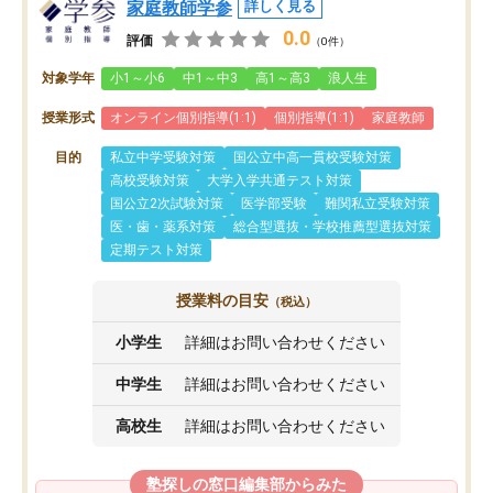
家庭教師学参
詳しく見る
0.0
評価
（0件）
対象学年
小1～小6
中1～中3
高1～高3
浪人生
授業形式
オンライン個別指導(1:1)
個別指導(1:1)
家庭教師
目的
私立中学受験対策
国公立中高一貫校受験対策
高校受験対策
大学入学共通テスト対策
国公立2次試験対策
医学部受験
難関私立受験対策
医・歯・薬系対策
総合型選抜・学校推薦型選抜対策
定期テスト対策
授業料の目安
（税込）
小学生
詳細はお問い合わせください
中学生
詳細はお問い合わせください
高校生
詳細はお問い合わせください
塾探しの窓口編集部からみた