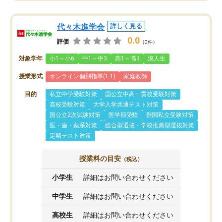
代々木進学会
詳しく見る
0.0
評価
（0件）
対象学年
小1～小6
中1～中3
高1～高3
浪人生
授業形式
オンライン個別指導(1:1)
家庭教師
目的
私立中学受験対策
国公立中高一貫校受験対策
高校受験対策
大学入学共通テスト対策
国公立2次試験対策
医学部受験
難関私立受験対策
医・歯・薬系対策
総合型選抜・学校推薦型選抜対策
定期テスト対策
授業料の目安
（税込）
小学生
詳細はお問い合わせください
中学生
詳細はお問い合わせください
高校生
詳細はお問い合わせください