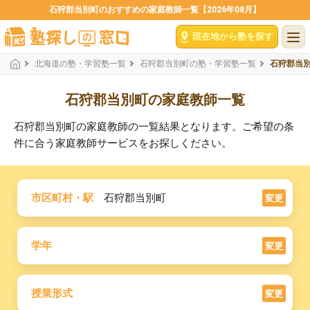
石狩郡当別町のおすすめの家庭教師一覧【2026年08月】
現在地から塾を探す
北海道の塾・学習塾一覧
石狩郡当別町の塾・学習塾一覧
石狩郡当
石狩郡当別町の家庭教師一覧
石狩郡当別町の家庭教師の一覧結果となります。ご希望の条
件に合う家庭教師サービスをお探しください。
市区町村・駅
石狩郡当別町
変更
学年
変更
授業形式
変更