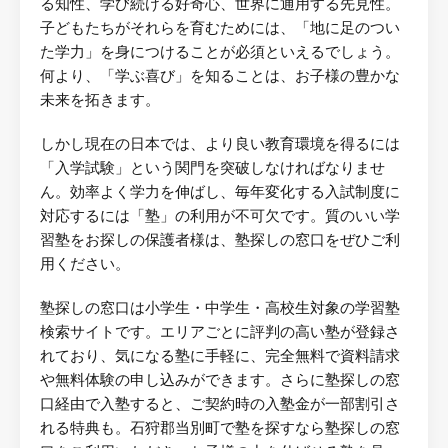
る知性、学び続ける好奇心、世界に通用する先見性。
子どもたちがそれらを育むためには、「地に足のつい
た学力」を身につけることが必須といえるでしょう。
何より、「学ぶ喜び」を知ることは、お子様の豊かな
未来を拓きます。
しかし現在の日本では、より良い教育環境を得るには
「入学試験」という関門を突破しなければなりませ
ん。効率よく学力を伸ばし、毎年変化する入試制度に
対応するには「塾」の利用が不可欠です。質のいい学
習塾をお探しの保護者様は、塾探しの窓口をぜひご利
用ください。
塾探しの窓口は小学生・中学生・高校生対象の学習塾
検索サイトです。エリアごとに評判の高い塾が登録さ
れており、気になる塾に手軽に、完全無料で資料請求
や無料体験の申し込みができます。さらに塾探しの窓
口経由で入塾すると、ご契約時の入塾金が一部割引さ
れる特典も。石狩郡当別町で塾を探すなら塾探しの窓