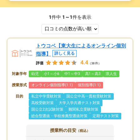
1
件中
1～1
件を表示
トウコベ【東大生によるオンライン個別
指導】
詳しく見る
4.4
評価
（38件）
対象学年
幼児
小1～小6
中1～中3
高1～高3
浪人生
授業形式
オンライン個別指導(1:1)
個別指導(1:1)
目的
私立中学受験対策
国公立中高一貫校受験対策
高校受験対策
大学入学共通テスト対策
国公立2次試験対策
難関私立受験対策
総合型選抜・学校推薦型選抜対策
定期テスト対策
授業料の目安
（税込）