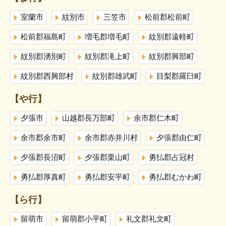
室蘭市
紋別市
三笠市
松前郡松前町
松前郡福島町
増毛郡増毛町
紋別郡遠軽町
紋別郡湧別町
紋別郡滝上町
紋別郡興部町
紋別郡西興部村
紋別郡雄武町
目梨郡羅臼町
【や行】
夕張市
山越郡長万部町
余市郡仁木町
余市郡余市町
余市郡赤井川村
夕張郡由仁町
夕張郡長沼町
夕張郡栗山町
勇払郡占冠村
勇払郡厚真町
勇払郡安平町
勇払郡むかわ町
【ら行】
留萌市
留萌郡小平町
礼文郡礼文町