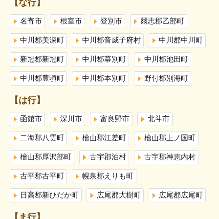
【な行】
名寄市
根室市
登別市
爾志郡乙部町
中川郡美深町
中川郡音威子府村
中川郡中川町
新冠郡新冠町
中川郡幕別町
中川郡池田町
中川郡豊頃町
中川郡本別町
野付郡別海町
【は行】
函館市
深川市
富良野市
北斗市
二海郡八雲町
檜山郡江差町
檜山郡上ノ国町
檜山郡厚沢部町
古宇郡泊村
古宇郡神恵内村
古平郡古平町
幌泉郡えりも町
日高郡新ひだか町
広尾郡大樹町
広尾郡広尾町
【ま行】