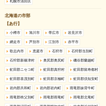
札幌市清田区
北海道の市部
【あ行】
小樽市
旭川市
帯広市
岩見沢市
網走市
芦別市
江別市
赤平市
歌志内市
恵庭市
石狩市
石狩郡当別町
石狩郡新篠津村
奥尻郡奥尻町
磯谷郡蘭越町
虻田郡ニセコ町
虻田郡真狩村
虻田郡留寿都村
虻田郡喜茂別町
虻田郡京極町
虻田郡倶知安町
岩内郡共和町
岩内郡岩内町
雨竜郡妹背牛町
雨竜郡秩父別町
雨竜郡雨竜町
雨竜郡北竜町