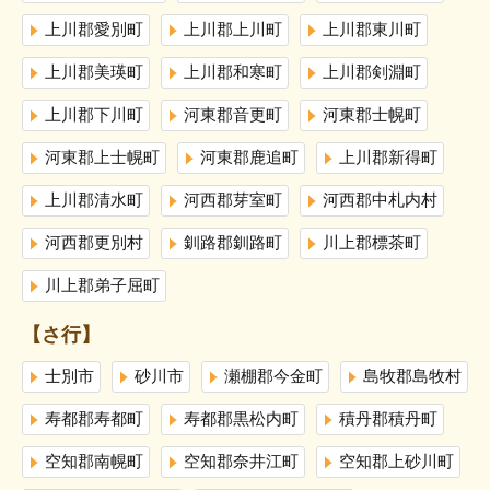
上川郡愛別町
上川郡上川町
上川郡東川町
上川郡美瑛町
上川郡和寒町
上川郡剣淵町
上川郡下川町
河東郡音更町
河東郡士幌町
河東郡上士幌町
河東郡鹿追町
上川郡新得町
上川郡清水町
河西郡芽室町
河西郡中札内村
河西郡更別村
釧路郡釧路町
川上郡標茶町
川上郡弟子屈町
【さ行】
士別市
砂川市
瀬棚郡今金町
島牧郡島牧村
寿都郡寿都町
寿都郡黒松内町
積丹郡積丹町
空知郡南幌町
空知郡奈井江町
空知郡上砂川町