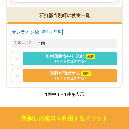
見てから講師を決定する事ができま
くか相談したのですが、
す。
ち期待したものではなく
うちの子は、初回面談の講師の方で決
内容でした。それでも明
石狩郡当別町の教室一覧
定しました。
やる気も出ましたし、苦
くなってきたようなので
オンラインツールを使用した単語帳の
お願いして良かったと思
オンライン校
詳しく見る
共有があり宿題もそちらで出される形
も合わなければチェンジ
でした。
娘は3科目ともずっと同
対応エリア
全国
2ヶ月で担当講師の方がお辞めになると
言う事で講師変更の申し出があり、あ
無料体験を申し込む
無料
まりに短期での変更だった為、塾に通
（リストに追加する）
う事にして退会しました。遅れも取り
戻せ、授業内容や講師の方は良かった
資料を請求する
無料
と思います。
（リストに追加する）
1
件中
1～1
件を表示
塾探しの窓口を利用するメリット