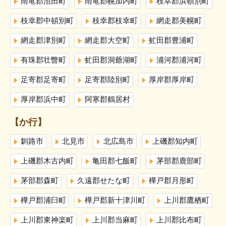
雨竜郡沼田町
雨竜郡幌加内町
枝幸郡浜頓別町
枝幸郡中頓別町
枝幸郡枝幸町
網走郡美幌町
網走郡津別町
網走郡大空町
虻田郡豊浦町
有珠郡壮瞥町
虻田郡洞爺湖町
浦河郡浦河町
足寄郡足寄町
足寄郡陸別町
厚岸郡厚岸町
厚岸郡浜中町
阿寒郡鶴居村
【か行】
釧路市
北見市
北広島市
上磯郡知内町
上磯郡木古内町
亀田郡七飯町
茅部郡鹿部町
茅部郡森町
久遠郡せたな町
樺戸郡月形町
樺戸郡浦臼町
樺戸郡新十津川町
上川郡鷹栖町
上川郡東神楽町
上川郡当麻町
上川郡比布町