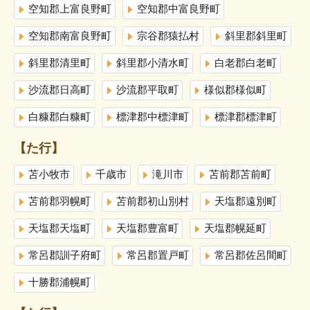
空知郡上富良野町
空知郡中富良野町
空知郡南富良野町
宗谷郡猿払村
斜里郡斜里町
斜里郡清里町
斜里郡小清水町
白老郡白老町
沙流郡日高町
沙流郡平取町
様似郡様似町
白糠郡白糠町
標津郡中標津町
標津郡標津町
【た行】
苫小牧市
千歳市
滝川市
苫前郡苫前町
苫前郡羽幌町
苫前郡初山別村
天塩郡遠別町
天塩郡天塩町
天塩郡豊富町
天塩郡幌延町
常呂郡訓子府町
常呂郡置戸町
常呂郡佐呂間町
十勝郡浦幌町