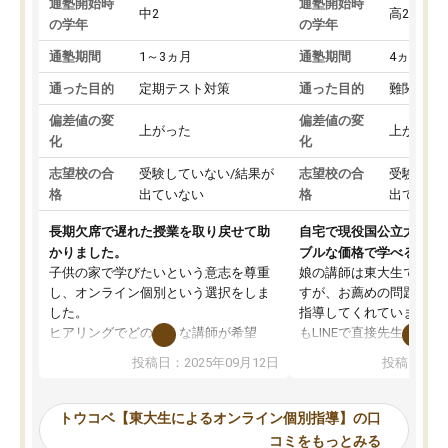
通塾開始時
通塾開始時
中2
高2
の学年
の学年
通塾期間
1～3ヵ月
通塾期間
4ヵ月～1
通った目的
定期テスト対策
通った目的
難関私立
偏差値の変
偏差値の変
上がった
上がった
化
化
志望校の合
受験していない/結果が
志望校の合
受験して
格
出ていない
格
出ていな
長期欠席で遅れた授業を取り戻せて助
自宅で現役国公立大学生
かりました。
ブルな価格で学べる
子供の家で学びたいという意志を尊重
娘の講師は東大生では無
し、オンライン個別という選択をしま
すが、お薦めの問題集や
した。
指導してくれています。2
ヒアリングでどのような講師が希望
もLINEで直接先生に質問
か、オプションは付帯するかなど選ぶ
教科でも)。受講科目や
投稿日：2025年09月12日
投稿日：20
事が出来ました。
めれるので、個人に合っ
講師とのマッチング後講師との初回ミ
ると思います。カリキュ
ーティングを行い、その講師で良いか
いなのがあり(有料)、受
トウコベ【東大生によるオンライン個別指導】の口
他の講師を希望するか子供との相性も
ことをどんなスケジュー
コミをもっとみる