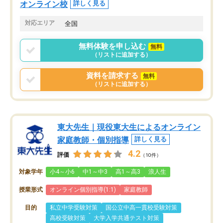
オンライン校
詳しく見る
対応エリア
全国
無料体験を申し込む
無料
（リストに追加する）
資料を請求する
無料
（リストに追加する）
東大先生｜現役東大生によるオンライン
家庭教師・個別指導
詳しく見る
4.2
評価
（10件）
対象学年
小4～小6
中1～中3
高1～高3
浪人生
授業形式
オンライン個別指導(1:1)
家庭教師
目的
私立中学受験対策
国公立中高一貫校受験対策
高校受験対策
大学入学共通テスト対策