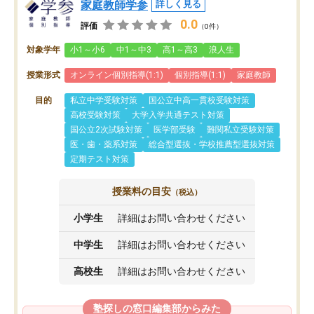
家庭教師学参
詳しく見る
0.0
評価
（0件）
対象学年
小1～小6
中1～中3
高1～高3
浪人生
授業形式
オンライン個別指導(1:1)
個別指導(1:1)
家庭教師
目的
私立中学受験対策
国公立中高一貫校受験対策
高校受験対策
大学入学共通テスト対策
国公立2次試験対策
医学部受験
難関私立受験対策
医・歯・薬系対策
総合型選抜・学校推薦型選抜対策
定期テスト対策
授業料の目安
（税込）
小学生
詳細はお問い合わせください
中学生
詳細はお問い合わせください
高校生
詳細はお問い合わせください
塾探しの窓口編集部からみた