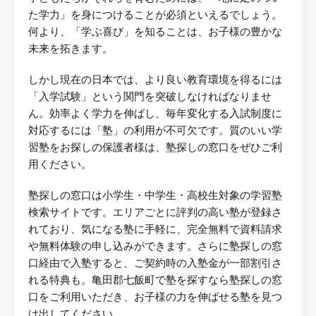
た学力」を身につけることが必須といえるでしょう。
何より、「学ぶ喜び」を知ることは、お子様の豊かな
未来を拓きます。
しかし現在の日本では、より良い教育環境を得るには
「入学試験」という関門を突破しなければなりませ
ん。効率よく学力を伸ばし、毎年変化する入試制度に
対応するには「塾」の利用が不可欠です。質のいい学
習塾をお探しの保護者様は、塾探しの窓口をぜひご利
用ください。
塾探しの窓口は小学生・中学生・高校生対象の学習塾
検索サイトです。エリアごとに評判の高い塾が登録さ
れており、気になる塾に手軽に、完全無料で資料請求
や無料体験の申し込みができます。さらに塾探しの窓
口経由で入塾すると、ご契約時の入塾金が一部割引さ
れる特典も。亀田郡七飯町で塾を探すなら塾探しの窓
口をご利用いただき、お子様の力を伸ばせる塾を見つ
け出してください。