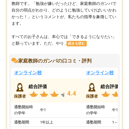
教師です。「勉強が嫌いだったけど、家庭教師のガンバで
自分の弱点がわかり、どのように勉強していけばいいかわ
かった！」というコメントが、私たちの指導を象徴してい
ます。
すべてのお子さんは、本心では「できるようになりたい」
と願っています。ただ、やり...
続きを読む
家庭教師のガンバの口コミ・評判
オンライン校
オンライン校
総合評価
総合評価
4.4
保護者
保護者
通塾開始時
通塾開始時
中1
中1
の学年
の学年
通塾期間
1年以上
通塾期間
1～3ヵ月