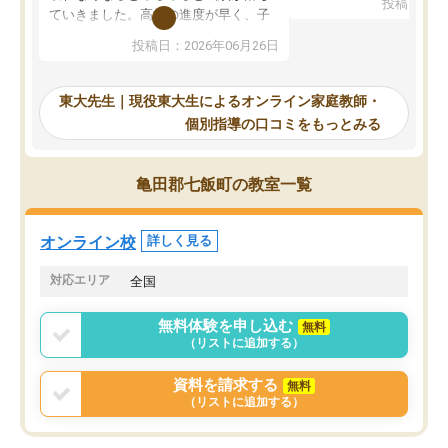
投稿日：20
で、当初は模試でD判定
ていきました。高校の進度が早く、子
していたのですが、やは
供も家に帰って勉強の話すると嫌な反
投稿日：2026年06月26日
験勉強に詳しく、先生か
応を示します。東大先生にお願いして
受け合格できました。ま
からは効率的な計画を先生が立ててく
自習室が毎日使えていつ
れるので、親としても安心です。毎日
東大先生｜現役東大生によるオンライン家庭教師・
るのが心強かったようで
使える自習室とかもあり、わからない
個別指導の口コミをもっとみる
謝です。
ところがあれば先生が回答してくれる
のも重宝しています。
亀田郡七飯町の教室一覧
オンライン校
詳しく見る
対応エリア
全国
無料体験を申し込む
無料
（リストに追加する）
資料を請求する
無料
（リストに追加する）