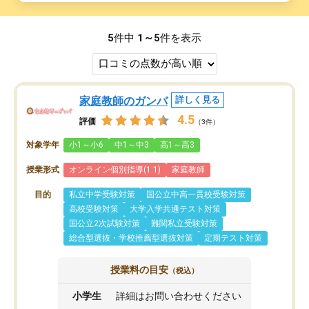
5
件中
1～5
件を表示
家庭教師のガンバ
詳しく見る
4.5
評価
（3件）
対象学年
小1～小6
中1～中3
高1～高3
授業形式
オンライン個別指導(1:1)
家庭教師
目的
私立中学受験対策
国公立中高一貫校受験対策
高校受験対策
大学入学共通テスト対策
国公立2次試験対策
難関私立受験対策
総合型選抜・学校推薦型選抜対策
定期テスト対策
授業料の目安
（税込）
小学生
詳細はお問い合わせください