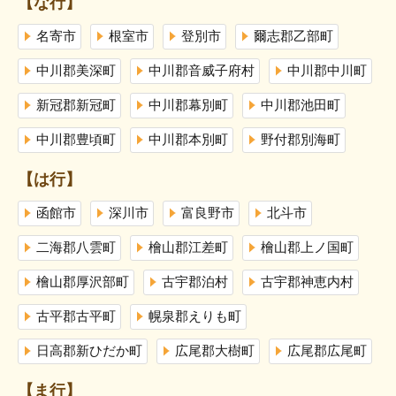
【な行】
名寄市
根室市
登別市
爾志郡乙部町
中川郡美深町
中川郡音威子府村
中川郡中川町
新冠郡新冠町
中川郡幕別町
中川郡池田町
中川郡豊頃町
中川郡本別町
野付郡別海町
【は行】
函館市
深川市
富良野市
北斗市
二海郡八雲町
檜山郡江差町
檜山郡上ノ国町
檜山郡厚沢部町
古宇郡泊村
古宇郡神恵内村
古平郡古平町
幌泉郡えりも町
日高郡新ひだか町
広尾郡大樹町
広尾郡広尾町
【ま行】