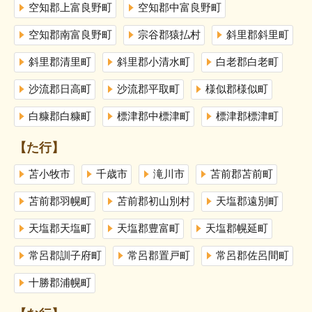
空知郡上富良野町
空知郡中富良野町
空知郡南富良野町
宗谷郡猿払村
斜里郡斜里町
斜里郡清里町
斜里郡小清水町
白老郡白老町
沙流郡日高町
沙流郡平取町
様似郡様似町
白糠郡白糠町
標津郡中標津町
標津郡標津町
【た行】
苫小牧市
千歳市
滝川市
苫前郡苫前町
苫前郡羽幌町
苫前郡初山別村
天塩郡遠別町
天塩郡天塩町
天塩郡豊富町
天塩郡幌延町
常呂郡訓子府町
常呂郡置戸町
常呂郡佐呂間町
十勝郡浦幌町