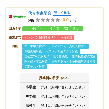
代々木進学会
詳しく見る
0.0
評価
（0件）
対象学年
小1～小6
中1～中3
高1～高3
浪人生
授業形式
オンライン個別指導(1:1)
家庭教師
目的
私立中学受験対策
国公立中高一貫校受験対策
高校受験対策
大学入学共通テスト対策
国公立2次試験対策
医学部受験
難関私立受験対策
医・歯・薬系対策
総合型選抜・学校推薦型選抜対策
定期テスト対策
授業料の目安
（税込）
小学生
詳細はお問い合わせください
中学生
詳細はお問い合わせください
高校生
詳細はお問い合わせください