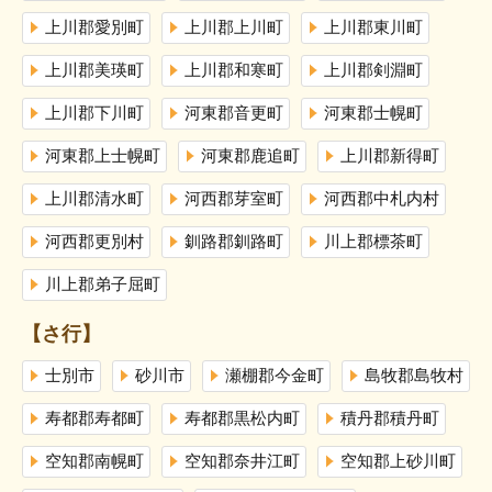
上川郡愛別町
上川郡上川町
上川郡東川町
上川郡美瑛町
上川郡和寒町
上川郡剣淵町
上川郡下川町
河東郡音更町
河東郡士幌町
河東郡上士幌町
河東郡鹿追町
上川郡新得町
上川郡清水町
河西郡芽室町
河西郡中札内村
河西郡更別村
釧路郡釧路町
川上郡標茶町
川上郡弟子屈町
【さ行】
士別市
砂川市
瀬棚郡今金町
島牧郡島牧村
寿都郡寿都町
寿都郡黒松内町
積丹郡積丹町
空知郡南幌町
空知郡奈井江町
空知郡上砂川町