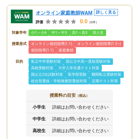
オンライン家庭教師WAM
詳しく見る
0.0
評価
（0件）
対象学年
小1～小6
中1～中3
高1～高3
浪人生
授業形式
オンライン個別指導(1:1)
オンライン個別指導(1:2~)
個別指導(1:1)
家庭教師
目的
私立中学受験対策
国公立中高一貫校受験対策
高校受験対策
大学入学共通テスト対策
国公立2次試験対策
医学部受験
難関私立受験対策
総合型選抜・学校推薦型選抜対策
定期テスト対策
授業料の目安
（税込）
小学生
詳細はお問い合わせください
中学生
詳細はお問い合わせください
高校生
詳細はお問い合わせください