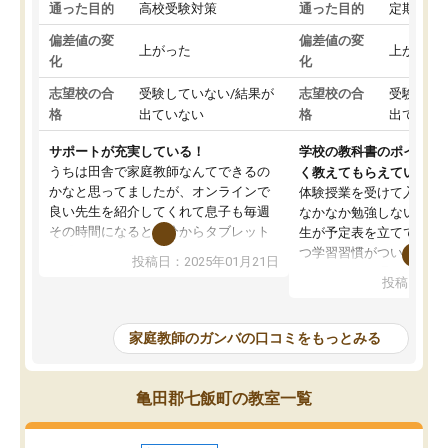
通った目的
高校受験対策
通った目的
定期テス
偏差値の変
偏差値の変
上がった
上がった
化
化
志望校の合
受験していない/結果が
志望校の合
受験して
格
出ていない
格
出ていな
サポートが充実している！
学校の教科書のポイント
うちは田舎で家庭教師なんてできるの
く教えてもらえている
かなと思ってましたが、オンラインで
体験授業を受けて入塾し
良い先生を紹介してくれて息子も毎週
なかなか勉強しない息子
その時間になると自分からタブレット
生が予定表を立ててくれ
を開いてzoomを繋げるようになりまし
つ学習習慣がついてきま
投稿日：2025年01月21日
た！5科目なんでもOKなのもとても気
オンラインで週に一度の
投稿日：20
に入っています
指導が無い日も予定表に
成績もだいぶ下の方でしたが、通い始
したり、LINEでわから
めて1年ほどだった今では平均点以上の
問できるのでとても助か
家庭教師のガンバの口コミをもっとみる
科目が増えてきました！あと1年受験ま
であるので無料の週末教室を使用しな
がら頑張って欲しいと思います！
亀田郡七飯町の教室一覧