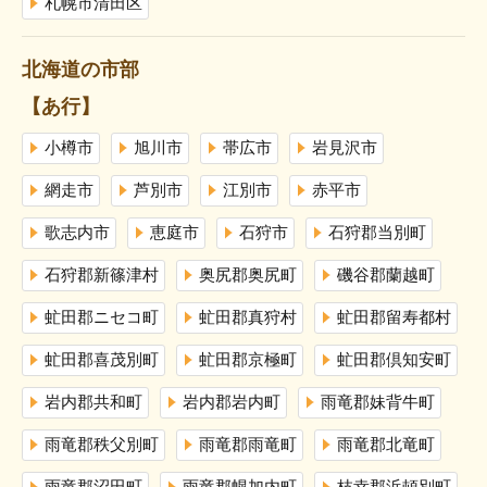
札幌市清田区
北海道の市部
【あ行】
小樽市
旭川市
帯広市
岩見沢市
網走市
芦別市
江別市
赤平市
歌志内市
恵庭市
石狩市
石狩郡当別町
石狩郡新篠津村
奥尻郡奥尻町
磯谷郡蘭越町
虻田郡ニセコ町
虻田郡真狩村
虻田郡留寿都村
虻田郡喜茂別町
虻田郡京極町
虻田郡倶知安町
岩内郡共和町
岩内郡岩内町
雨竜郡妹背牛町
雨竜郡秩父別町
雨竜郡雨竜町
雨竜郡北竜町