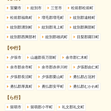
室蘭市
紋別市
三笠市
松前郡松前町
松前郡福島町
増毛郡増毛町
紋別郡遠軽町
紋別郡湧別町
紋別郡滝上町
紋別郡興部町
紋別郡西興部村
紋別郡雄武町
目梨郡羅臼町
【や行】
夕張市
山越郡長万部町
余市郡仁木町
余市郡余市町
余市郡赤井川村
夕張郡由仁町
夕張郡長沼町
夕張郡栗山町
勇払郡占冠村
勇払郡厚真町
勇払郡安平町
勇払郡むかわ町
【ら行】
留萌市
留萌郡小平町
礼文郡礼文町