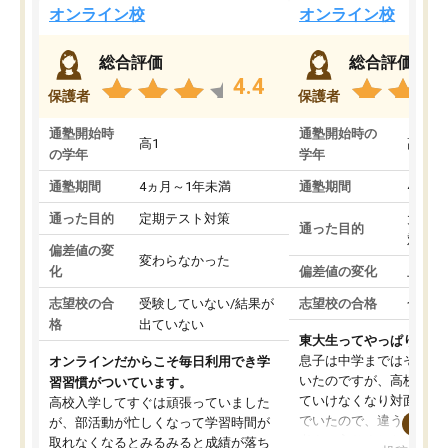
オンライン校
オンライン校
総合評価
総合評価
4.4
保護者
保護者
通塾開始時
通塾開始時の
高1
高3
の学年
学年
通塾期間
4ヵ月～1年未満
通塾期間
4ヵ月
通った目的
定期テスト対策
大学入
通った目的
対策
偏差値の変
変わらなかった
化
偏差値の変化
上がっ
志望校の合
受験していない/結果が
志望校の合格
合格し
格
出ていない
東大生ってやっぱりすご
息子は中学まではそこそ
オンラインだからこそ毎日利用でき学
いたのですが、高校に入
習習慣がついています。
ていけなくなり対面の塾
高校入学してすぐは頑張っていました
でいたので、違うアプロ
が、部活動が忙しくなって学習時間が
考えて入りました。地元
取れなくなるとみるみると成績が落ち