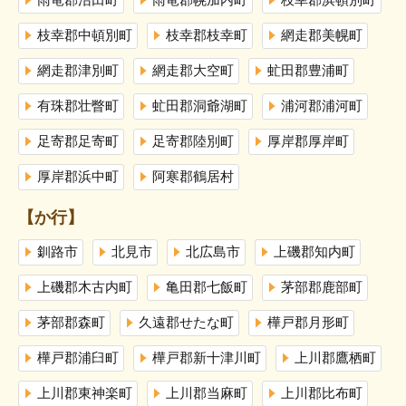
雨竜郡沼田町
雨竜郡幌加内町
枝幸郡浜頓別町
枝幸郡中頓別町
枝幸郡枝幸町
網走郡美幌町
網走郡津別町
網走郡大空町
虻田郡豊浦町
有珠郡壮瞥町
虻田郡洞爺湖町
浦河郡浦河町
足寄郡足寄町
足寄郡陸別町
厚岸郡厚岸町
厚岸郡浜中町
阿寒郡鶴居村
【か行】
釧路市
北見市
北広島市
上磯郡知内町
上磯郡木古内町
亀田郡七飯町
茅部郡鹿部町
茅部郡森町
久遠郡せたな町
樺戸郡月形町
樺戸郡浦臼町
樺戸郡新十津川町
上川郡鷹栖町
上川郡東神楽町
上川郡当麻町
上川郡比布町