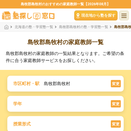
島牧郡島牧村のおすすめの家庭教師一覧【2026年08月】
現在地から塾を探す
北海道の塾・学習塾一覧
島牧郡島牧村の塾・学習塾一覧
島牧郡島
島牧郡島牧村の家庭教師一覧
島牧郡島牧村の家庭教師の一覧結果となります。ご希望の条
件に合う家庭教師サービスをお探しください。
市区町村・駅
島牧郡島牧村
変更
学年
変更
授業形式
変更