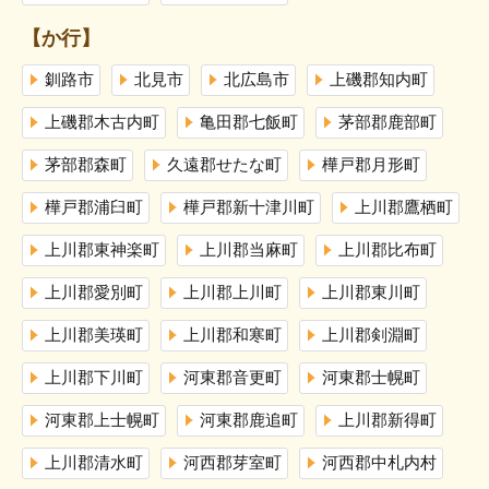
【か行】
釧路市
北見市
北広島市
上磯郡知内町
上磯郡木古内町
亀田郡七飯町
茅部郡鹿部町
茅部郡森町
久遠郡せたな町
樺戸郡月形町
樺戸郡浦臼町
樺戸郡新十津川町
上川郡鷹栖町
上川郡東神楽町
上川郡当麻町
上川郡比布町
上川郡愛別町
上川郡上川町
上川郡東川町
上川郡美瑛町
上川郡和寒町
上川郡剣淵町
上川郡下川町
河東郡音更町
河東郡士幌町
河東郡上士幌町
河東郡鹿追町
上川郡新得町
上川郡清水町
河西郡芽室町
河西郡中札内村