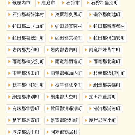
歌志内市
恵庭市
石狩市
石狩郡当別町
石狩郡新篠津村
奥尻郡奥尻町
磯谷郡蘭越町
虻田郡ニセコ町
虻田郡真狩村
虻田郡留寿都村
虻田郡喜茂別町
虻田郡京極町
虻田郡倶知安町
岩内郡共和町
岩内郡岩内町
雨竜郡妹背牛町
雨竜郡秩父別町
雨竜郡雨竜町
雨竜郡北竜町
雨竜郡沼田町
雨竜郡幌加内町
枝幸郡浜頓別町
枝幸郡中頓別町
枝幸郡枝幸町
網走郡美幌町
網走郡津別町
網走郡大空町
虻田郡豊浦町
有珠郡壮瞥町
虻田郡洞爺湖町
浦河郡浦河町
足寄郡足寄町
足寄郡陸別町
厚岸郡厚岸町
厚岸郡浜中町
阿寒郡鶴居村