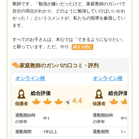
教師です。「勉強が嫌いだったけど、家庭教師のガンバで
自分の弱点がわかり、どのように勉強していけばいいかわ
かった！」というコメントが、私たちの指導を象徴してい
ます。
すべてのお子さんは、本心では「できるようになりたい」
と願っています。ただ、やり...
続きを読む
家庭教師のガンバの口コミ・評判
オンライン校
オンライン校
総合評価
総合評価
4.4
保護者
保護者
通塾開始時
通塾開始時
中1
中1
の学年
の学年
通塾期間
1年以上
通塾期間
1～3ヵ月