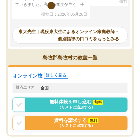
投稿日：20
で、当初は模試でD判定
ていきました。高校の進度が早く、子
していたのですが、やは
供も家に帰って勉強の話すると嫌な反
投稿日：2026年06月26日
験勉強に詳しく、先生か
応を示します。東大先生にお願いして
受け合格できました。ま
からは効率的な計画を先生が立ててく
自習室が毎日使えていつ
れるので、親としても安心です。毎日
東大先生｜現役東大生によるオンライン家庭教師・
るのが心強かったようで
使える自習室とかもあり、わからない
個別指導の口コミをもっとみる
謝です。
ところがあれば先生が回答してくれる
のも重宝しています。
島牧郡島牧村の教室一覧
オンライン校
詳しく見る
対応エリア
全国
無料体験を申し込む
無料
（リストに追加する）
資料を請求する
無料
（リストに追加する）