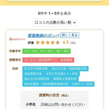
5
件中
1～5
件を表示
家庭教師のガンバ
詳しく見る
4.5
評価
（3件）
対象学年
小1～小6
中1～中3
高1～高3
授業形式
オンライン個別指導(1:1)
家庭教師
目的
私立中学受験対策
国公立中高一貫校受験対策
高校受験対策
大学入学共通テスト対策
国公立2次試験対策
難関私立受験対策
総合型選抜・学校推薦型選抜対策
定期テスト対策
授業料の目安
（税込）
小学生
詳細はお問い合わせください