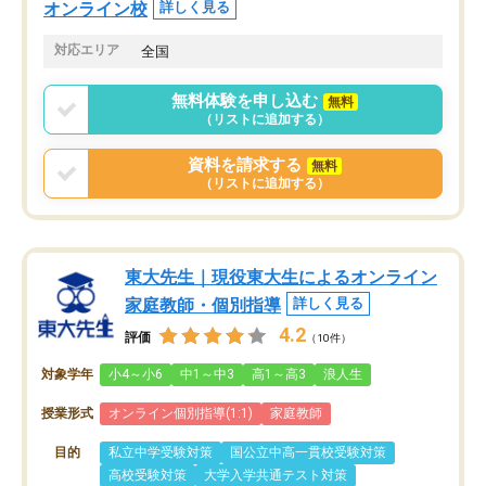
オンライン校
詳しく見る
対応エリア
全国
無料体験を申し込む
無料
（リストに追加する）
資料を請求する
無料
（リストに追加する）
東大先生｜現役東大生によるオンライン
家庭教師・個別指導
詳しく見る
4.2
評価
（10件）
対象学年
小4～小6
中1～中3
高1～高3
浪人生
授業形式
オンライン個別指導(1:1)
家庭教師
目的
私立中学受験対策
国公立中高一貫校受験対策
高校受験対策
大学入学共通テスト対策