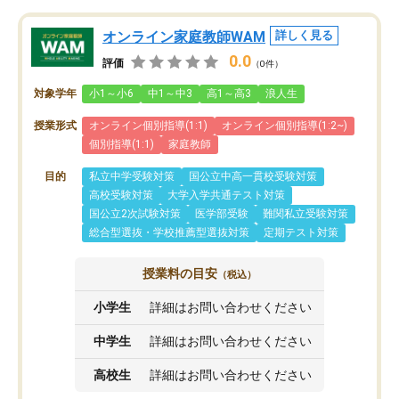
オンライン家庭教師WAM
詳しく見る
0.0
評価
（0件）
対象学年
小1～小6
中1～中3
高1～高3
浪人生
授業形式
オンライン個別指導(1:1)
オンライン個別指導(1:2~)
個別指導(1:1)
家庭教師
目的
私立中学受験対策
国公立中高一貫校受験対策
高校受験対策
大学入学共通テスト対策
国公立2次試験対策
医学部受験
難関私立受験対策
総合型選抜・学校推薦型選抜対策
定期テスト対策
授業料の目安
（税込）
小学生
詳細はお問い合わせください
中学生
詳細はお問い合わせください
高校生
詳細はお問い合わせください