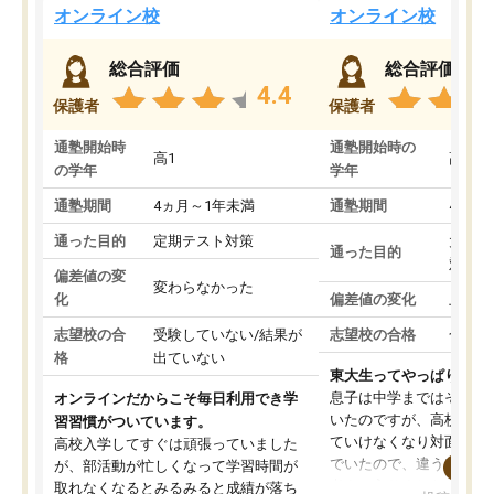
オンライン校
オンライン校
総合評価
総合評価
4.4
保護者
保護者
通塾開始時
通塾開始時の
高1
高3
の学年
学年
通塾期間
4ヵ月～1年未満
通塾期間
4ヵ月
通った目的
定期テスト対策
大学入
通った目的
対策
偏差値の変
変わらなかった
化
偏差値の変化
上がっ
志望校の合
受験していない/結果が
志望校の合格
合格し
格
出ていない
東大生ってやっぱりすご
息子は中学まではそこそ
オンラインだからこそ毎日利用でき学
いたのですが、高校に入
習習慣がついています。
ていけなくなり対面の塾
高校入学してすぐは頑張っていました
でいたので、違うアプロ
が、部活動が忙しくなって学習時間が
考えて入りました。地元
取れなくなるとみるみると成績が落ち