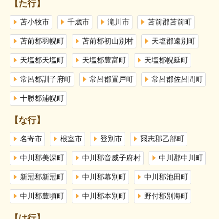
【た行】
苫小牧市
千歳市
滝川市
苫前郡苫前町
苫前郡羽幌町
苫前郡初山別村
天塩郡遠別町
天塩郡天塩町
天塩郡豊富町
天塩郡幌延町
常呂郡訓子府町
常呂郡置戸町
常呂郡佐呂間町
十勝郡浦幌町
【な行】
名寄市
根室市
登別市
爾志郡乙部町
中川郡美深町
中川郡音威子府村
中川郡中川町
新冠郡新冠町
中川郡幕別町
中川郡池田町
中川郡豊頃町
中川郡本別町
野付郡別海町
【は行】