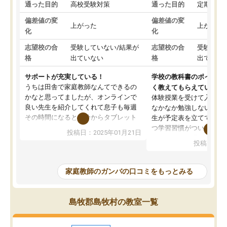
通った目的
高校受験対策
通った目的
定期テス
偏差値の変
偏差値の変
上がった
上がった
化
化
志望校の合
受験していない/結果が
志望校の合
受験して
格
出ていない
格
出ていな
サポートが充実している！
学校の教科書のポイント
うちは田舎で家庭教師なんてできるの
く教えてもらえている
かなと思ってましたが、オンラインで
体験授業を受けて入塾し
良い先生を紹介してくれて息子も毎週
なかなか勉強しない息子
その時間になると自分からタブレット
生が予定表を立ててくれ
を開いてzoomを繋げるようになりまし
つ学習習慣がついてきま
投稿日：2025年01月21日
た！5科目なんでもOKなのもとても気
オンラインで週に一度の
投稿日：20
に入っています
指導が無い日も予定表に
成績もだいぶ下の方でしたが、通い始
したり、LINEでわから
めて1年ほどだった今では平均点以上の
問できるのでとても助か
家庭教師のガンバの口コミをもっとみる
科目が増えてきました！あと1年受験ま
であるので無料の週末教室を使用しな
がら頑張って欲しいと思います！
島牧郡島牧村の教室一覧