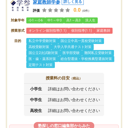
家庭教師学参
詳しく見る
0.0
評価
（0件）
対象学年
小1～小6
中1～中3
高1～高3
浪人生
授業形式
オンライン個別指導(1:1)
個別指導(1:1)
家庭教師
目的
私立中学受験対策
国公立中高一貫校受験対策
高校受験対策
大学入学共通テスト対策
国公立2次試験対策
医学部受験
難関私立受験対策
医・歯・薬系対策
総合型選抜・学校推薦型選抜対策
定期テスト対策
授業料の目安
（税込）
小学生
詳細はお問い合わせください
中学生
詳細はお問い合わせください
高校生
詳細はお問い合わせください
塾探しの窓口編集部からみた