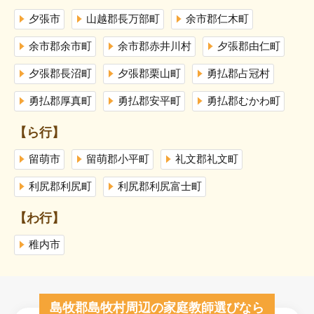
夕張市
山越郡長万部町
余市郡仁木町
余市郡余市町
余市郡赤井川村
夕張郡由仁町
夕張郡長沼町
夕張郡栗山町
勇払郡占冠村
勇払郡厚真町
勇払郡安平町
勇払郡むかわ町
【ら行】
留萌市
留萌郡小平町
礼文郡礼文町
利尻郡利尻町
利尻郡利尻富士町
【わ行】
稚内市
島牧郡島牧村周辺の家庭教師選びなら