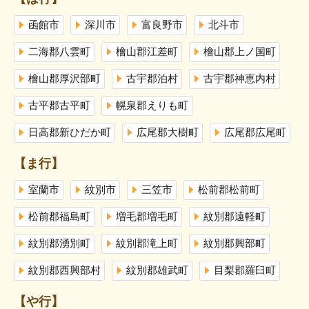
函館市
深川市
富良野市
北斗市
二海郡八雲町
檜山郡江差町
檜山郡上ノ国町
檜山郡厚沢部町
古宇郡泊村
古宇郡神恵内村
古平郡古平町
幌泉郡えりも町
日高郡新ひだか町
広尾郡大樹町
広尾郡広尾町
【ま行】
室蘭市
紋別市
三笠市
松前郡松前町
松前郡福島町
増毛郡増毛町
紋別郡遠軽町
紋別郡湧別町
紋別郡滝上町
紋別郡興部町
紋別郡西興部村
紋別郡雄武町
目梨郡羅臼町
【や行】