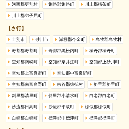
河西郡更別村
釧路郡釧路町
川上郡標茶町
川上郡弟子屈町
【さ行】
士別市
砂川市
瀬棚郡今金町
島牧郡島牧村
寿都郡寿都町
寿都郡黒松内町
積丹郡積丹町
空知郡南幌町
空知郡奈井江町
空知郡上砂川町
空知郡上富良野町
空知郡中富良野町
空知郡南富良野町
宗谷郡猿払村
斜里郡斜里町
斜里郡清里町
斜里郡小清水町
白老郡白老町
沙流郡日高町
沙流郡平取町
様似郡様似町
白糠郡白糠町
標津郡中標津町
標津郡標津町