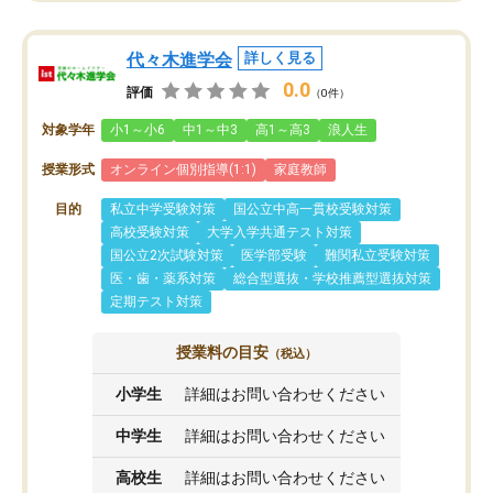
代々木進学会
詳しく見る
0.0
評価
（0件）
対象学年
小1～小6
中1～中3
高1～高3
浪人生
授業形式
オンライン個別指導(1:1)
家庭教師
目的
私立中学受験対策
国公立中高一貫校受験対策
高校受験対策
大学入学共通テスト対策
国公立2次試験対策
医学部受験
難関私立受験対策
医・歯・薬系対策
総合型選抜・学校推薦型選抜対策
定期テスト対策
授業料の目安
（税込）
小学生
詳細はお問い合わせください
中学生
詳細はお問い合わせください
高校生
詳細はお問い合わせください