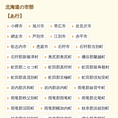
北海道の市部
【あ行】
小樽市
旭川市
帯広市
岩見沢市
網走市
芦別市
江別市
赤平市
歌志内市
恵庭市
石狩市
石狩郡当別町
石狩郡新篠津村
奥尻郡奥尻町
磯谷郡蘭越町
虻田郡ニセコ町
虻田郡真狩村
虻田郡留寿都村
虻田郡喜茂別町
虻田郡京極町
虻田郡倶知安町
岩内郡共和町
岩内郡岩内町
雨竜郡妹背牛町
雨竜郡秩父別町
雨竜郡雨竜町
雨竜郡北竜町
雨竜郡沼田町
雨竜郡幌加内町
枝幸郡浜頓別町