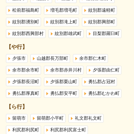
松前郡福島町
増毛郡増毛町
紋別郡遠軽町
紋別郡湧別町
紋別郡滝上町
紋別郡興部町
紋別郡西興部村
紋別郡雄武町
目梨郡羅臼町
【や行】
夕張市
山越郡長万部町
余市郡仁木町
余市郡余市町
余市郡赤井川村
夕張郡由仁町
夕張郡長沼町
夕張郡栗山町
勇払郡占冠村
勇払郡厚真町
勇払郡安平町
勇払郡むかわ町
【ら行】
留萌市
留萌郡小平町
礼文郡礼文町
利尻郡利尻町
利尻郡利尻富士町