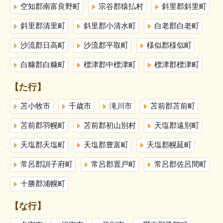
空知郡南富良野町
宗谷郡猿払村
斜里郡斜里町
斜里郡清里町
斜里郡小清水町
白老郡白老町
沙流郡日高町
沙流郡平取町
様似郡様似町
白糠郡白糠町
標津郡中標津町
標津郡標津町
【た行】
苫小牧市
千歳市
滝川市
苫前郡苫前町
苫前郡羽幌町
苫前郡初山別村
天塩郡遠別町
天塩郡天塩町
天塩郡豊富町
天塩郡幌延町
常呂郡訓子府町
常呂郡置戸町
常呂郡佐呂間町
十勝郡浦幌町
【な行】