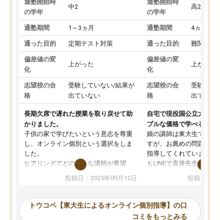
通塾開始時
通塾開始時
中2
高2
の学年
の学年
通塾期間
1～3ヵ月
通塾期間
4ヵ月～1
通った目的
定期テスト対策
通った目的
難関私立
偏差値の変
偏差値の変
上がった
上がった
化
化
志望校の合
受験していない/結果が
志望校の合
受験して
格
出ていない
格
出ていな
長期欠席で遅れた授業を取り戻せて助
自宅で現役国公立大学生
かりました。
ブルな価格で学べる
子供の家で学びたいという意志を尊重
娘の講師は東大生では無
し、オンライン個別という選択をしま
すが、お薦めの問題集や
した。
指導してくれています。2
ヒアリングでどのような講師が希望
もLINEで直接先生に質問
か、オプションは付帯するかなど選ぶ
教科でも)。受講科目や
投稿日：2025年09月12日
投稿日：20
事が出来ました。
めれるので、個人に合っ
講師とのマッチング後講師との初回ミ
ると思います。カリキュ
ーティングを行い、その講師で良いか
いなのがあり(有料)、受
トウコベ【東大生によるオンライン個別指導】の口
他の講師を希望するか子供との相性も
ことをどんなスケジュー
コミをもっとみる