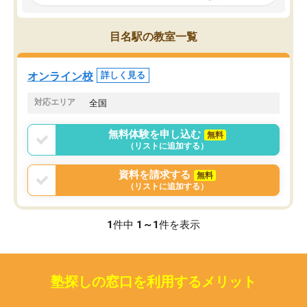
見てから講師を決定する事ができま
くか相談したのですが、
す。
ち期待したものではなく
うちの子は、初回面談の講師の方で決
内容でした。それでも明
目名駅の教室一覧
定しました。
やる気も出ましたし、苦
くなってきたようなので
オンラインツールを使用した単語帳の
お願いして良かったと思
オンライン校
詳しく見る
共有があり宿題もそちらで出される形
も合わなければチェンジ
でした。
娘は3科目ともずっと同
対応エリア
全国
2ヶ月で担当講師の方がお辞めになると
言う事で講師変更の申し出があり、あ
無料体験を申し込む
無料
まりに短期での変更だった為、塾に通
（リストに追加する）
う事にして退会しました。遅れも取り
戻せ、授業内容や講師の方は良かった
資料を請求する
無料
と思います。
（リストに追加する）
1
件中
1～1
件を表示
塾探しの窓口を利用するメリット