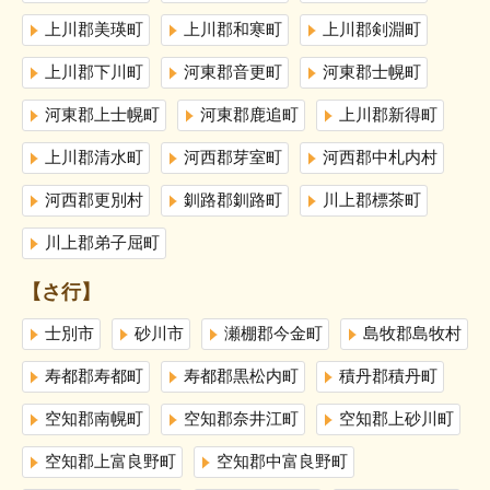
上川郡美瑛町
上川郡和寒町
上川郡剣淵町
上川郡下川町
河東郡音更町
河東郡士幌町
河東郡上士幌町
河東郡鹿追町
上川郡新得町
上川郡清水町
河西郡芽室町
河西郡中札内村
河西郡更別村
釧路郡釧路町
川上郡標茶町
川上郡弟子屈町
【さ行】
士別市
砂川市
瀬棚郡今金町
島牧郡島牧村
寿都郡寿都町
寿都郡黒松内町
積丹郡積丹町
空知郡南幌町
空知郡奈井江町
空知郡上砂川町
空知郡上富良野町
空知郡中富良野町