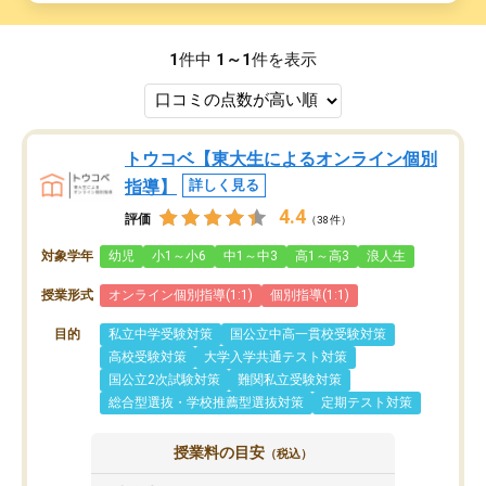
1
件中
1～1
件を表示
トウコベ【東大生によるオンライン個別
指導】
詳しく見る
4.4
評価
（38件）
対象学年
幼児
小1～小6
中1～中3
高1～高3
浪人生
授業形式
オンライン個別指導(1:1)
個別指導(1:1)
目的
私立中学受験対策
国公立中高一貫校受験対策
高校受験対策
大学入学共通テスト対策
国公立2次試験対策
難関私立受験対策
総合型選抜・学校推薦型選抜対策
定期テスト対策
授業料の目安
（税込）