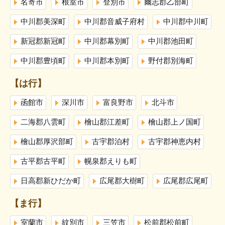
名寄市
根室市
登別市
爾志郡乙部町
中川郡美深町
中川郡音威子府村
中川郡中川町
新冠郡新冠町
中川郡幕別町
中川郡池田町
中川郡豊頃町
中川郡本別町
野付郡別海町
【は行】
函館市
深川市
富良野市
北斗市
二海郡八雲町
檜山郡江差町
檜山郡上ノ国町
檜山郡厚沢部町
古宇郡泊村
古宇郡神恵内村
古平郡古平町
幌泉郡えりも町
日高郡新ひだか町
広尾郡大樹町
広尾郡広尾町
【ま行】
室蘭市
紋別市
三笠市
松前郡松前町