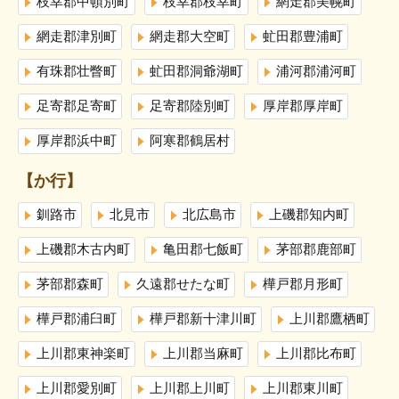
枝幸郡中頓別町
枝幸郡枝幸町
網走郡美幌町
網走郡津別町
網走郡大空町
虻田郡豊浦町
有珠郡壮瞥町
虻田郡洞爺湖町
浦河郡浦河町
足寄郡足寄町
足寄郡陸別町
厚岸郡厚岸町
厚岸郡浜中町
阿寒郡鶴居村
【か行】
釧路市
北見市
北広島市
上磯郡知内町
上磯郡木古内町
亀田郡七飯町
茅部郡鹿部町
茅部郡森町
久遠郡せたな町
樺戸郡月形町
樺戸郡浦臼町
樺戸郡新十津川町
上川郡鷹栖町
上川郡東神楽町
上川郡当麻町
上川郡比布町
上川郡愛別町
上川郡上川町
上川郡東川町