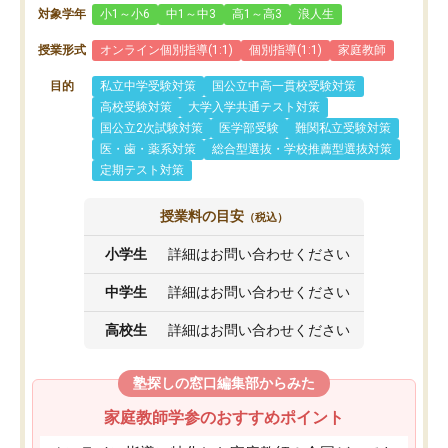
対象学年
小1～小6
中1～中3
高1～高3
浪人生
授業形式
オンライン個別指導(1:1)
個別指導(1:1)
家庭教師
目的
私立中学受験対策
国公立中高一貫校受験対策
高校受験対策
大学入学共通テスト対策
国公立2次試験対策
医学部受験
難関私立受験対策
医・歯・薬系対策
総合型選抜・学校推薦型選抜対策
定期テスト対策
授業料の目安
（税込）
小学生
詳細はお問い合わせください
中学生
詳細はお問い合わせください
高校生
詳細はお問い合わせください
塾探しの窓口編集部からみた
家庭教師学参のおすすめポイント