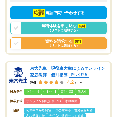
向けて頑張っています。
通話
電話で問い合わせする
無料
無料体験を申し込む
無料
（リストに追加する）
資料を請求する
無料
（リストに追加する）
東大先生｜現役東大生によるオンライン
家庭教師・個別指導
詳しく見る
4.2
評価
（10件）
対象学年
小4～小6
中1～中3
高1～高3
浪人生
授業形式
オンライン個別指導(1:1)
家庭教師
目的
私立中学受験対策
国公立中高一貫校受験対策
高校受験対策
大学入学共通テスト対策