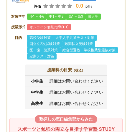
0.0
評価
（0件）
対象学年
小1～小6
中1～中3
高1～高3
浪人生
授業形式
オンライン個別指導(1:1)
目的
高校受験対策
大学入学共通テスト対策
国公立2次試験対策
難関私立受験対策
医・歯・薬系対策
総合型選抜・学校推薦型選抜対策
定期テスト対策
授業料の目安
（税込）
小学生
詳細はお問い合わせください
中学生
詳細はお問い合わせください
高校生
詳細はお問い合わせください
塾探しの窓口編集部からみた
スポーツと勉強の両立を目指す学習塾 STUDY