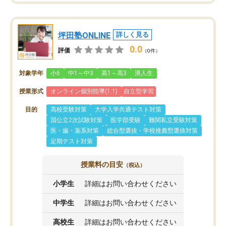
坪田塾ONLINE
詳しく見る
0.0
評価
（0件）
対象学年
小6
中1～中3
高1～高3
浪人生
授業形式
オンライン個別指導(1:1)
自立型学習
目的
高校受験対策
大学入学共通テスト対策
国公立2次試験対策
医学部受験
難関私立受験対策
医・歯・薬系対策
総合型選抜・学校推薦型選抜対策
定期テスト対策
授業料の目安
（税込）
小学生
詳細はお問い合わせください
中学生
詳細はお問い合わせください
高校生
詳細はお問い合わせください