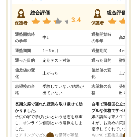
総合評価
総合評価
3.4
保護者
保護者
通塾開始時
通塾開始時
中2
高2
の学年
の学年
通塾期間
1～3ヵ月
通塾期間
4ヵ月～1
通った目的
定期テスト対策
通った目的
難関私立
偏差値の変
偏差値の変
上がった
上がった
化
化
志望校の合
受験していない/結果が
志望校の合
受験して
格
出ていない
格
出ていな
長期欠席で遅れた授業を取り戻せて助
自宅で現役国公立大学生
かりました。
ブルな価格で学べる
子供の家で学びたいという意志を尊重
娘の講師は東大生では無
し、オンライン個別という選択をしま
すが、お薦めの問題集や
した。
指導してくれています。2
ヒアリングでどのような講師が希望
もLINEで直接先生に質問