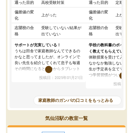
通った目的
高校受験対策
通った目的
定期テス
偏差値の変
偏差値の変
上がった
上がった
化
化
志望校の合
受験していない/結果が
志望校の合
受験して
格
出ていない
格
出ていな
サポートが充実している！
学校の教科書のポイント
うちは田舎で家庭教師なんてできるの
く教えてもらえている
かなと思ってましたが、オンラインで
体験授業を受けて入塾し
良い先生を紹介してくれて息子も毎週
なかなか勉強しない息子
その時間になると自分からタブレット
生が予定表を立ててくれ
を開いてzoomを繋げるようになりまし
つ学習習慣がついてきま
投稿日：2025年01月21日
た！5科目なんでもOKなのもとても気
オンラインで週に一度の
投稿日：20
に入っています
指導が無い日も予定表に
成績もだいぶ下の方でしたが、通い始
したり、LINEでわから
めて1年ほどだった今では平均点以上の
問できるのでとても助か
家庭教師のガンバの口コミをもっとみる
科目が増えてきました！あと1年受験ま
であるので無料の週末教室を使用しな
がら頑張って欲しいと思います！
気仙沼駅の教室一覧