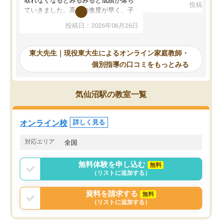
取れなくなるとみるみると成績が落ち
投稿日：20
で、当初は模試でD判定
ていきました。高校の進度が早く、子
していたのですが、やは
供も家に帰って勉強の話すると嫌な反
投稿日：2026年06月26日
験勉強に詳しく、先生か
応を示します。東大先生にお願いして
受け合格できました。ま
からは効率的な計画を先生が立ててく
自習室が毎日使えていつ
れるので、親としても安心です。毎日
東大先生｜現役東大生によるオンライン家庭教師・
るのが心強かったようで
使える自習室とかもあり、わからない
個別指導の口コミをもっとみる
謝です。
ところがあれば先生が回答してくれる
のも重宝しています。
気仙沼駅の教室一覧
オンライン校
詳しく見る
対応エリア
全国
無料体験を申し込む
無料
（リストに追加する）
資料を請求する
無料
（リストに追加する）