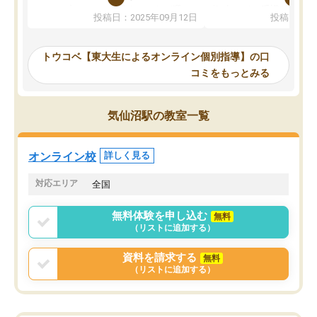
か、オプションは付帯するかなど選ぶ
教科でも)。受講科目や
投稿日：2025年09月12日
投稿日：20
事が出来ました。
めれるので、個人に合っ
講師とのマッチング後講師との初回ミ
ると思います。カリキュ
ーティングを行い、その講師で良いか
いなのがあり(有料)、受
トウコベ【東大生によるオンライン個別指導】の口
他の講師を希望するか子供との相性も
ことをどんなスケジュー
コミをもっとみる
見てから講師を決定する事ができま
くか相談したのですが、
す。
ち期待したものではなく
うちの子は、初回面談の講師の方で決
内容でした。それでも明
気仙沼駅の教室一覧
定しました。
やる気も出ましたし、苦
くなってきたようなので
オンラインツールを使用した単語帳の
お願いして良かったと思
オンライン校
詳しく見る
共有があり宿題もそちらで出される形
も合わなければチェンジ
でした。
娘は3科目ともずっと同
対応エリア
全国
2ヶ月で担当講師の方がお辞めになると
言う事で講師変更の申し出があり、あ
無料体験を申し込む
無料
まりに短期での変更だった為、塾に通
（リストに追加する）
う事にして退会しました。遅れも取り
戻せ、授業内容や講師の方は良かった
資料を請求する
無料
と思います。
（リストに追加する）