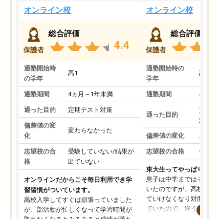
オンライン校
オンライン校
総合評価
総合評価
4.4
保護者
保護者
通塾開始時
通塾開始時の
高1
高3
の学年
学年
通塾期間
4ヵ月～1年未満
通塾期間
4ヵ月
通った目的
定期テスト対策
大学入
通った目的
対策
偏差値の変
変わらなかった
化
偏差値の変化
上がっ
志望校の合
受験していない/結果が
志望校の合格
合格し
格
出ていない
東大生ってやっぱりすご
息子は中学まではそこそ
オンラインだからこそ毎日利用でき学
いたのですが、高校に入
習習慣がついています。
ていけなくなり対面の塾
高校入学してすぐは頑張っていました
でいたので、違うアプロ
が、部活動が忙しくなって学習時間が
考えて入りました。地元