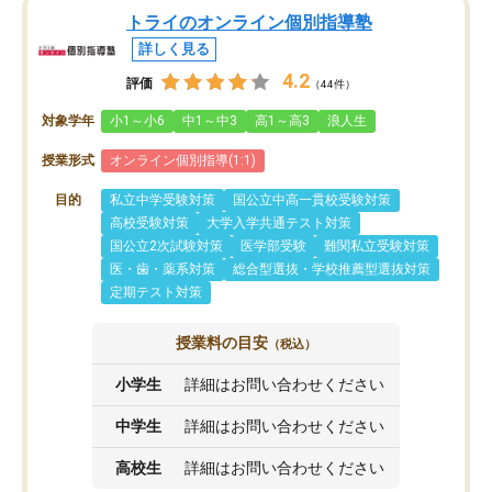
トライのオンライン個別指導塾
詳しく見る
4.2
評価
（44件）
対象学年
小1～小6
中1～中3
高1～高3
浪人生
授業形式
オンライン個別指導(1:1)
目的
私立中学受験対策
国公立中高一貫校受験対策
高校受験対策
大学入学共通テスト対策
国公立2次試験対策
医学部受験
難関私立受験対策
医・歯・薬系対策
総合型選抜・学校推薦型選抜対策
定期テスト対策
授業料の目安
（税込）
小学生
詳細はお問い合わせください
中学生
詳細はお問い合わせください
高校生
詳細はお問い合わせください