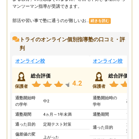
マンツーマン指導が受講できます。
部活や習い事で塾に通うのが難しいお...
続きを読む
トライのオンライン個別指導塾の口コミ・評
判
オンライン校
オンライン校
総合評価
総合評価
4.2
保護者
保護者
通塾開始時
通塾開始時の
中2
高3
の学年
学年
通塾期間
4ヵ月～1年未満
通塾期間
1～3
通った目的
定期テスト対策
大学入
通った目的
対策
偏差値の変
上がった