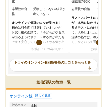
化
偏差値の変化
上がっ
志望校の合
受験していない/結果が
志望校の合格
合格し
格
出ていない
ラストスパートの１か月
オンラインで勉強のコツが学べる！
が、本当に助かりました
初めは料金面で躊躇していましたが、
共通テストに向けての追
お試し後の面談で、「子どもがやる気
に、入塾しました。田舎
が出るようにサポートするのが私たち
近隣の塾では、教えても
です！安心してください！やる気が出
く、かといって通うには
ないのは私たち講師の責任です」と言
が、トライならオンライ
投稿日：2026年03月13日
投稿日：20
ってくださり、確かに！と考えて、思
可能なので本当に助かり
い切って入塾しました。英語が苦手だ
テストの内容重視でした
ったんですが、学生の先生から学ぶこ
らないところをピンポイ
トライのオンライン個別指導塾の口コミをもっとみ
とで、勉強のコツみたいなものをつか
頂いて、とてもわかりや
る
み、徐々に成績が上がったらいいなと
していました。一生を左
思っていました。何が今足りないのか
スト、多少お金がかかっ
を的確に指導いただき、子どももびっ
思い切って入塾してよか
気仙沼駅の教室一覧
くりするほど楽しんでやる気を持って
塾を受けています。狙い通り、少しず
つ成績も上がり、苦手意識も無くなっ
オンライン校
詳しく見る
てきたので、さらに苦手な数学も追加
でお願いしました。来年の高校受験に
対応エリア
全国