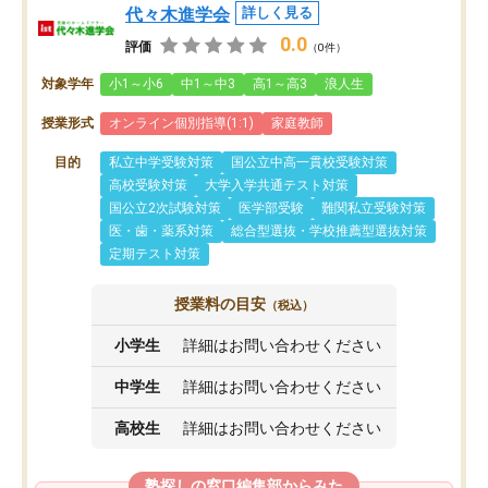
代々木進学会
詳しく見る
0.0
評価
（0件）
対象学年
小1～小6
中1～中3
高1～高3
浪人生
授業形式
オンライン個別指導(1:1)
家庭教師
目的
私立中学受験対策
国公立中高一貫校受験対策
高校受験対策
大学入学共通テスト対策
国公立2次試験対策
医学部受験
難関私立受験対策
医・歯・薬系対策
総合型選抜・学校推薦型選抜対策
定期テスト対策
授業料の目安
（税込）
小学生
詳細はお問い合わせください
中学生
詳細はお問い合わせください
高校生
詳細はお問い合わせください
塾探しの窓口編集部からみた