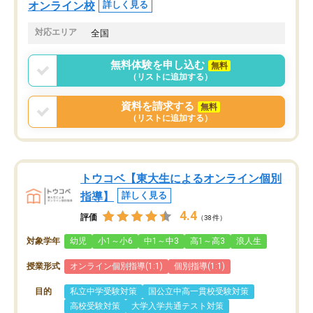
オンライン校
詳しく見る
対応エリア
全国
無料体験を申し込む
無料
（リストに追加する）
資料を請求する
無料
（リストに追加する）
トウコベ【東大生によるオンライン個別
指導】
詳しく見る
4.4
評価
（38件）
対象学年
幼児
小1～小6
中1～中3
高1～高3
浪人生
授業形式
オンライン個別指導(1:1)
個別指導(1:1)
目的
私立中学受験対策
国公立中高一貫校受験対策
高校受験対策
大学入学共通テスト対策