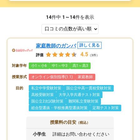
14
件中
1～14
件を表示
家庭教師のガンバ
詳しく見る
4.5
評価
（3件）
対象学年
小1～小6
中1～中3
高1～高3
授業形式
オンライン個別指導(1:1)
家庭教師
目的
私立中学受験対策
国公立中高一貫校受験対策
高校受験対策
大学入学共通テスト対策
国公立2次試験対策
難関私立受験対策
総合型選抜・学校推薦型選抜対策
定期テスト対策
授業料の目安
（税込）
小学生
詳細はお問い合わせください