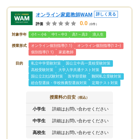
オンライン家庭教師WAM
詳しく見る
0.0
評価
（0件）
対象学年
小1～小6
中1～中3
高1～高3
浪人生
授業形式
オンライン個別指導(1:1)
オンライン個別指導(1:2~)
個別指導(1:1)
家庭教師
目的
私立中学受験対策
国公立中高一貫校受験対策
高校受験対策
大学入学共通テスト対策
国公立2次試験対策
医学部受験
難関私立受験対策
総合型選抜・学校推薦型選抜対策
定期テスト対策
授業料の目安
（税込）
小学生
詳細はお問い合わせください
中学生
詳細はお問い合わせください
高校生
詳細はお問い合わせください