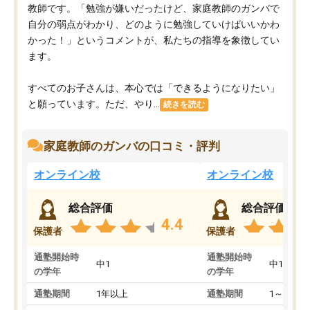
教師です。「勉強が嫌いだったけど、家庭教師のガンバで
自分の弱点がわかり、どのように勉強していけばいいかわ
かった！」というコメントが、私たちの指導を象徴してい
ます。
すべてのお子さんは、本心では「できるようになりたい」
と願っています。ただ、やり...
続きを読む
家庭教師のガンバの口コミ・評判
オンライン校
オンライン校
総合評価
総合評価
4.4
保護者
保護者
通塾開始時
通塾開始時
中1
中1
の学年
の学年
通塾期間
1年以上
通塾期間
1～3ヵ月