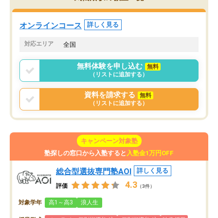
していた公立高校に無事
ションを維持できました。「やらされ
た。自分から学ぶ姿勢を
る勉強」から「目標のための勉強」へ
たい家庭には本当におす
意識が変わったことが、目標校への合
オンラインコース
詳しく見る
思います。
格に繋がったと思います。
対応エリア
全国
無料体験を申し込む
無料
（リストに追加する）
資料を請求する
無料
（リストに追加する）
キャンペーン対象塾
塾探しの窓口から入塾すると
入塾金1万円OFF
総合型選抜専門塾AOI
詳しく見る
4.3
評価
（3件）
対象学年
高1～高3
浪人生