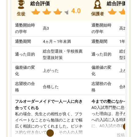
総合評価
総合評価
4.0
生徒
保護者
通塾開始時
通塾開始時
高3
高2
の学年
の学年
通塾期間
4ヵ月～1年未満
通塾期間
1年以上
総合型選抜・学校推薦
総合型選
通った目的
通った目的
型選抜対策
型選抜対
偏差値の変
偏差値の変
上がった
上がった
化
化
志望校の合
志望校の合
合格した
合格した
格
格
フルオーダーメイドで一人一人に向き
今までの塾になかったA
AO入試専門塾に息子を
合ってくれる
った理由は、息子が高校
私の場合、先生との相性が良く、プラ
への入試に入る時期に差
イベートなことから勉強のことまで幅
に、AO入試の存在を息
広く相談にのってくれました。ビジネ
してもその制度で合格し
ス的な付き合いでなく、その人の人間
投稿日：20