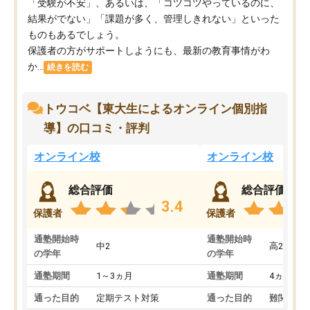
「受験が不安」、あるいは、「コツコツやっているのに、
結果がでない」「課題が多く、管理しきれない」といった
ものもあるでしょう。
保護者の方がサポートしようにも、最新の教育事情がわ
か...
続きを読む
トウコベ【東大生によるオンライン個別指
導】の口コミ・評判
オンライン校
オンライン校
総合評価
総合評価
3.4
保護者
保護者
通塾開始時
通塾開始時
中2
高2
の学年
の学年
通塾期間
1～3ヵ月
通塾期間
4ヵ月～1
通った目的
定期テスト対策
通った目的
難関私立