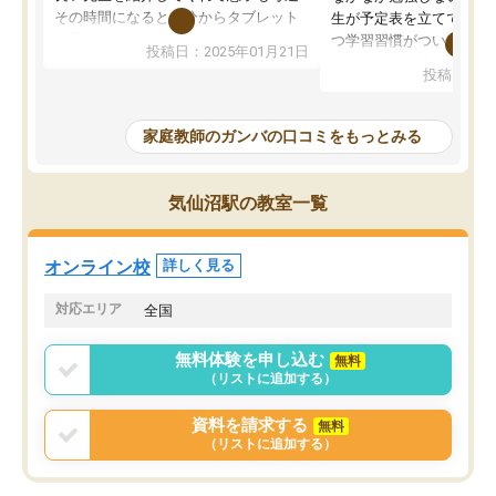
その時間になると自分からタブレット
生が予定表を立ててくれ
を開いてzoomを繋げるようになりまし
つ学習習慣がついてきま
投稿日：2025年01月21日
た！5科目なんでもOKなのもとても気
オンラインで週に一度の
投稿日：20
に入っています
指導が無い日も予定表に
成績もだいぶ下の方でしたが、通い始
したり、LINEでわから
めて1年ほどだった今では平均点以上の
問できるのでとても助か
家庭教師のガンバの口コミをもっとみる
科目が増えてきました！あと1年受験ま
であるので無料の週末教室を使用しな
がら頑張って欲しいと思います！
気仙沼駅の教室一覧
オンライン校
詳しく見る
対応エリア
全国
無料体験を申し込む
無料
（リストに追加する）
資料を請求する
無料
（リストに追加する）