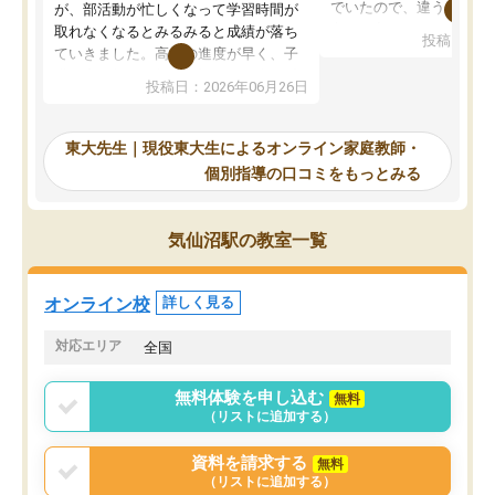
でいたので、違うアプロ
が、部活動が忙しくなって学習時間が
考えて入りました。地元
取れなくなるとみるみると成績が落ち
投稿日：20
で、当初は模試でD判定
ていきました。高校の進度が早く、子
していたのですが、やは
供も家に帰って勉強の話すると嫌な反
投稿日：2026年06月26日
験勉強に詳しく、先生か
応を示します。東大先生にお願いして
受け合格できました。ま
からは効率的な計画を先生が立ててく
自習室が毎日使えていつ
れるので、親としても安心です。毎日
東大先生｜現役東大生によるオンライン家庭教師・
るのが心強かったようで
使える自習室とかもあり、わからない
個別指導の口コミをもっとみる
謝です。
ところがあれば先生が回答してくれる
のも重宝しています。
気仙沼駅の教室一覧
オンライン校
詳しく見る
対応エリア
全国
無料体験を申し込む
無料
（リストに追加する）
資料を請求する
無料
（リストに追加する）