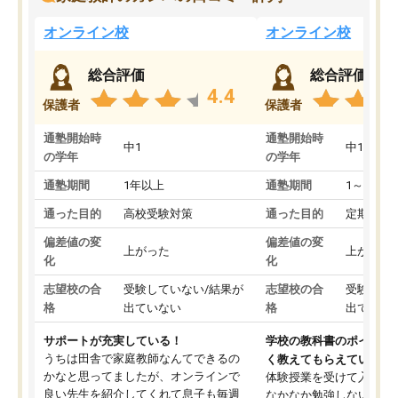
オンライン校
オンライン校
総合評価
総合評価
4.4
保護者
保護者
通塾開始時
通塾開始時
中1
中1
の学年
の学年
通塾期間
1年以上
通塾期間
1～3ヵ月
通った目的
高校受験対策
通った目的
定期テス
偏差値の変
偏差値の変
上がった
上がった
化
化
志望校の合
受験していない/結果が
志望校の合
受験して
格
出ていない
格
出ていな
サポートが充実している！
学校の教科書のポイント
うちは田舎で家庭教師なんてできるの
く教えてもらえている
かなと思ってましたが、オンラインで
体験授業を受けて入塾し
良い先生を紹介してくれて息子も毎週
なかなか勉強しない息子