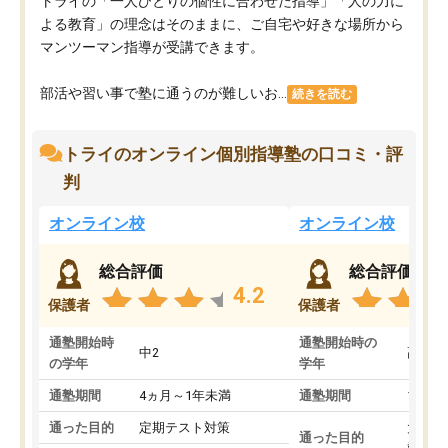
トライの「一人ひとりの個性に合わせた指導」「人の力に
よる教育」の理念はそのままに、ご自宅や好きな場所から
マンツーマン指導が受講できます。
部活や習い事で塾に通うのが難しいお...
続きを読む
トライのオンライン個別指導塾の口コミ・評
判
オンライン校
オンライン校
総合評価
総合評価
4.2
保護者
保護者
通塾開始時
通塾開始時の
中2
高3
の学年
学年
通塾期間
4ヵ月～1年未満
通塾期間
1～3
通った目的
定期テスト対策
大学入
通った目的