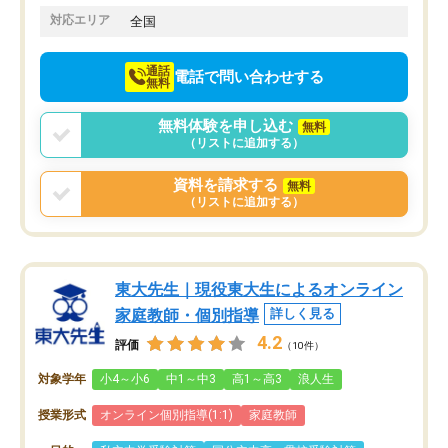
でお願いしました。来年の高校受験に
対応エリア
全国
向けて頑張っています。
通話
電話で問い合わせする
無料
無料体験を申し込む
無料
（リストに追加する）
資料を請求する
無料
（リストに追加する）
東大先生｜現役東大生によるオンライン
家庭教師・個別指導
詳しく見る
4.2
評価
（10件）
対象学年
小4～小6
中1～中3
高1～高3
浪人生
授業形式
オンライン個別指導(1:1)
家庭教師