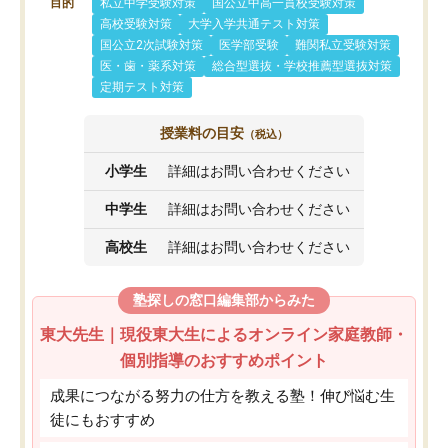
目的
私立中学受験対策
国公立中高一貫校受験対策
高校受験対策
大学入学共通テスト対策
国公立2次試験対策
医学部受験
難関私立受験対策
医・歯・薬系対策
総合型選抜・学校推薦型選抜対策
定期テスト対策
授業料の目安
（税込）
小学生
詳細はお問い合わせください
中学生
詳細はお問い合わせください
高校生
詳細はお問い合わせください
塾探しの窓口編集部からみた
東大先生｜現役東大生によるオンライン家庭教師・
個別指導のおすすめポイント
成果につながる努力の仕方を教える塾！伸び悩む生
徒にもおすすめ