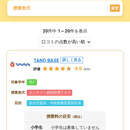
授業形式
変更
20
件中
1～20
件を表示
TANQ BASE
詳しく見る
4.6
評価
（8件）
対象学年
高3
授業形式
オンライン個別指導(1:2~)
目的
総合型選抜・学校推薦型選抜対策
授業料の目安
（税込）
小学生
小学生は募集していません