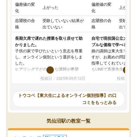
偏差値の変
偏差値の変
上がった
上がった
化
化
志望校の合
受験していない/結果が
志望校の合
受験して
格
出ていない
格
出ていな
長期欠席で遅れた授業を取り戻せて助
自宅で現役国公立大学生
かりました。
ブルな価格で学べる
子供の家で学びたいという意志を尊重
娘の講師は東大生では無
し、オンライン個別という選択をしま
すが、お薦めの問題集や
した。
指導してくれています。2
ヒアリングでどのような講師が希望
もLINEで直接先生に質問
か、オプションは付帯するかなど選ぶ
教科でも)。受講科目や
投稿日：2025年09月12日
投稿日：20
事が出来ました。
めれるので、個人に合っ
講師とのマッチング後講師との初回ミ
ると思います。カリキュ
ーティングを行い、その講師で良いか
いなのがあり(有料)、受
トウコベ【東大生によるオンライン個別指導】の口
他の講師を希望するか子供との相性も
ことをどんなスケジュー
コミをもっとみる
見てから講師を決定する事ができま
くか相談したのですが、
す。
ち期待したものではなく
うちの子は、初回面談の講師の方で決
内容でした。それでも明
気仙沼駅の教室一覧
定しました。
やる気も出ましたし、苦
くなってきたようなので
オンラインツールを使用した単語帳の
お願いして良かったと思