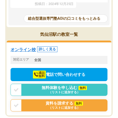
たことから、AOIに入塾
性までを適切に把握し、むきあってい
投稿日：2024年12月25日
思いました。
るなぁと強く感じることできました。
AOIでは、カウンセリン
また、他の先生の意見も聞いてみたい
で、AO入試を改めて知
と相談すると、他の先生も紹介してく
総合型選抜専門塾AOIの口コミをもっとみる
それに対しての具体的な
ださり、客観的なアドバイスもいただ
ことでした。更に子供の
くことができました（志望理由・自己
る適正等についても詳し
PR等の添削において）。そして、なに
気仙沼駅の教室一覧
でき、メンターの方々も
より自習室が解放されている点がよか
けてらっしゃいますので
ったです。友達と好きな時間に自習
せることができました。
し、お互いを高めあえる環境がありま
オンライン校
詳しく見る
した。
対応エリア
全国
通話
電話で問い合わせする
無料
無料体験を申し込む
無料
（リストに追加する）
資料を請求する
無料
（リストに追加する）