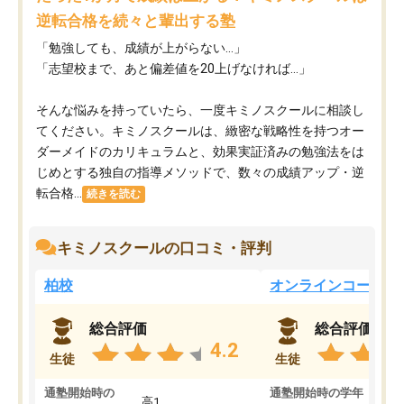
逆転合格を続々と輩出する塾
「勉強しても、成績が上がらない…」
「志望校まで、あと偏差値を20上げなければ…」
そんな悩みを持っていたら、一度キミノスクールに相談し
てください。キミノスクールは、緻密な戦略性を持つオー
ダーメイドのカリキュラムと、効果実証済みの勉強法をは
じめとする独自の指導メソッドで、数々の成績アップ・逆
転合格...
続きを読む
キミノスクールの口コミ・評判
柏校
オンラインコース
総合評価
総合評価
4.2
生徒
生徒
通塾開始時の
通塾開始時の学年
中
高1