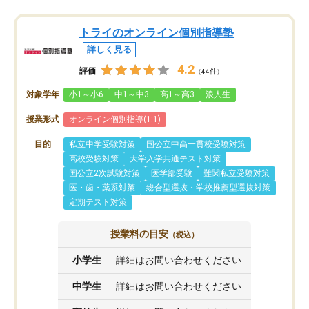
トライのオンライン個別指導塾
詳しく見る
4.2
評価
（44件）
対象学年
小1～小6
中1～中3
高1～高3
浪人生
授業形式
オンライン個別指導(1:1)
目的
私立中学受験対策
国公立中高一貫校受験対策
高校受験対策
大学入学共通テスト対策
国公立2次試験対策
医学部受験
難関私立受験対策
医・歯・薬系対策
総合型選抜・学校推薦型選抜対策
定期テスト対策
授業料の目安
（税込）
小学生
詳細はお問い合わせください
中学生
詳細はお問い合わせください