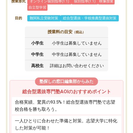
授業形式
オンライン個別指導(1:1)
個別指導(1:1)
映像授業
自立型学習
目的
難関私立受験対策
総合型選抜・学校推薦型選抜対策
授業料の目安
（税込）
小学生
小学生は募集していません
中学生
中学生は募集していません
高校生
詳細はお問い合わせください
塾探しの窓口編集部からみた
総合型選抜専門塾AOIのおすすめポイント
合格実績、驚異の93.5%！総合型選抜専門塾で志望
校合格を勝ち取ろう。
一人ひとりに合わせた準備と対策。志望大学に特化
した対策が可能！