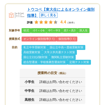
トウコベ【東大生によるオンライン個別
指導】
詳しく見る
4.4
評価
（38件）
対象学年
幼児
小1～小6
中1～中3
高1～高3
浪人生
授業形式
オンライン個別指導(1:1)
個別指導(1:1)
目的
私立中学受験対策
国公立中高一貫校受験対策
高校受験対策
大学入学共通テスト対策
国公立2次試験対策
難関私立受験対策
総合型選抜・学校推薦型選抜対策
定期テスト対策
授業料の目安
（税込）
小学生
詳細はお問い合わせください
中学生
詳細はお問い合わせください
高校生
詳細はお問い合わせください