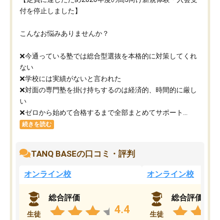
付を停止しました】
こんなお悩みありませんか？
❌今通っている塾では総合型選抜を本格的に対策してくれ
ない
❌学校には実績がないと言われた
❌対面の専門塾を掛け持ちするのは経済的、時間的に厳し
い
❌ゼロから始めて合格するまで全部まとめてサポート...
続きを読む
TANQ BASEの口コミ・評判
オンライン校
オンライン校
総合評価
総合評価
4.4
生徒
生徒