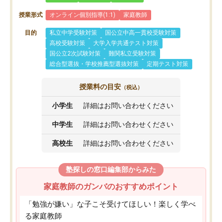
授業形式
オンライン個別指導(1:1)
家庭教師
目的
私立中学受験対策
国公立中高一貫校受験対策
高校受験対策
大学入学共通テスト対策
国公立2次試験対策
難関私立受験対策
総合型選抜・学校推薦型選抜対策
定期テスト対策
授業料の目安
（税込）
小学生
詳細はお問い合わせください
中学生
詳細はお問い合わせください
高校生
詳細はお問い合わせください
塾探しの窓口編集部からみた
家庭教師のガンバのおすすめポイント
「勉強が嫌い」な子こそ受けてほしい！楽しく学べ
る家庭教師