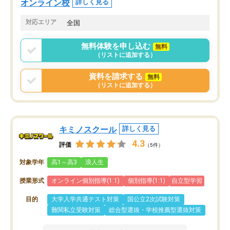
オンライン校
詳しく見る
共有があり宿題もそちらで出される形
も合わなければチェンジ
でした。
娘は3科目ともずっと同
対応エリア
全国
2ヶ月で担当講師の方がお辞めになると
言う事で講師変更の申し出があり、あ
無料体験を申し込む
無料
まりに短期での変更だった為、塾に通
（リストに追加する）
う事にして退会しました。遅れも取り
戻せ、授業内容や講師の方は良かった
資料を請求する
無料
と思います。
（リストに追加する）
キミノスクール
詳しく見る
4.3
評価
（5件）
対象学年
高1～高3
浪人生
授業形式
オンライン個別指導(1:1)
個別指導(1:1)
自立型学習
目的
大学入学共通テスト対策
国公立2次試験対策
難関私立受験対策
総合型選抜・学校推薦型選抜対策