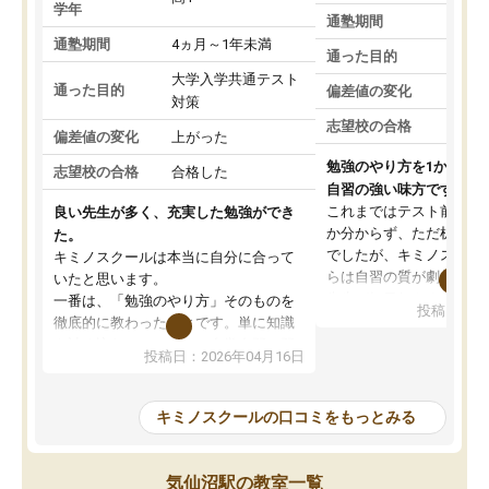
学年
通塾期間
通塾期間
4ヵ月～1年未満
通った目的
大学入学共通テスト
通った目的
偏差値の変化
対策
志望校の合格
偏差値の変化
上がった
勉強のやり方を1から教
志望校の合格
合格した
自習の強い味方です。
これまではテスト前に何
良い先生が多く、充実した勉強ができ
か分からず、ただ机に座
た。
でしたが、キミノスクー
キミノスクールは本当に自分に合って
らは自習の質が劇的に変
いたと思います。
先生が毎日何をすべきか
一番は、「勉強のやり方」そのものを
投稿日：20
を明確にしてくれるので
徹底的に教わったことです。単に知識
ずに学習に取り組めるよ
を詰め込むのではなく、自学自習の習
投稿日：2026年04月16日
が一番の収穫です。
慣が身につくよう並走してくれるの
授業で教えてもらうとい
で、通塾日以外も机に向かうのが苦で
の仕方をコーチングして
はなくなりました。
キミノスクールの口コミをもっとみる
ルなので、家での学習習
身につきました。結果と
講師の方との距離も近く、親身なコー
た英語の偏差値が10以上
チングのおかげで、停滞期もモチベー
気仙沼駅の教室一覧