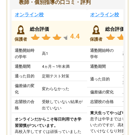
教師・個別指導の口コミ・評判
オンライン校
オンライン校
総合評価
総合評価
4.4
保護者
保護者
通塾開始時
通塾開始時の
高1
高3
の学年
学年
通塾期間
4ヵ月～1年未満
通塾期間
4ヵ月
通った目的
定期テスト対策
大学入
通った目的
対策
偏差値の変
変わらなかった
化
偏差値の変化
上がっ
志望校の合
受験していない/結果が
志望校の合格
合格し
格
出ていない
東大生ってやっぱりすご
息子は中学まではそこそ
オンラインだからこそ毎日利用でき学
いたのですが、高校に入
習習慣がついています。
ていけなくなり対面の塾
高校入学してすぐは頑張っていました