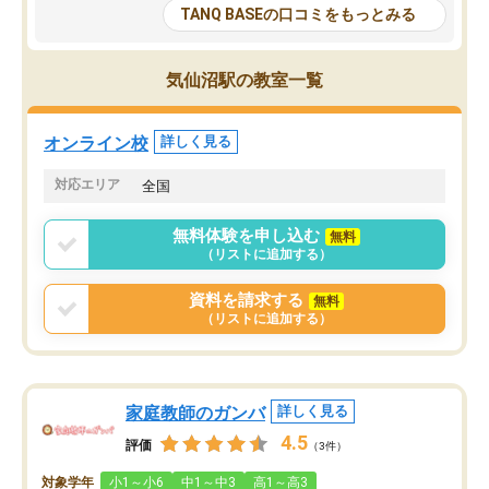
大学生の目だけでなく、数人の大人に
総合型選抜対策として志
TANQ BASEの口コミをもっとみる
も目を通して頂ける。そのため多くの
接・小論文などの技術指
意見を聞くことができ、より良いもの
ション内容になっていま
を推敲することが可能だ。
選抜を通して将来自分が
気仙沼駅の教室一覧
どの人も優しく、親身に接してくださ
のかといった人生設計・
るのでやる気も出て、良かったで
を社会人として働いてい
す！！
に考える事が出来る環境
オンライン校
詳しく見る
番の魅力だと思います。
い事が何もない所から社
対応エリア
全国
ポートを受け、学びたい
標を見つける事が出来ま
無料体験を申し込む
無料
（リストに追加する）
資料を請求する
無料
（リストに追加する）
家庭教師のガンバ
詳しく見る
4.5
評価
（3件）
対象学年
小1～小6
中1～中3
高1～高3