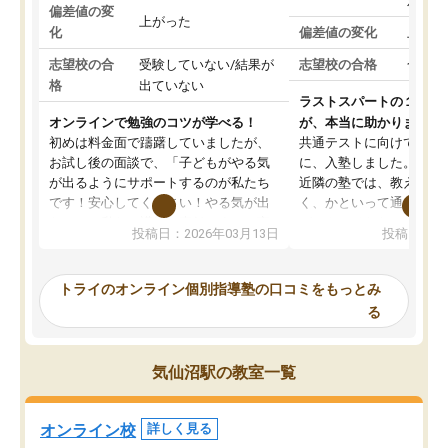
対策
偏差値の変
上がった
化
偏差値の変化
上がっ
志望校の合
受験していない/結果が
志望校の合格
合格し
格
出ていない
ラストスパートの１か月
オンラインで勉強のコツが学べる！
が、本当に助かりました
初めは料金面で躊躇していましたが、
共通テストに向けての追
お試し後の面談で、「子どもがやる気
に、入塾しました。田舎
が出るようにサポートするのが私たち
近隣の塾では、教えても
です！安心してください！やる気が出
く、かといって通うには
ないのは私たち講師の責任です」と言
が、トライならオンライ
投稿日：2026年03月13日
投稿日：20
ってくださり、確かに！と考えて、思
可能なので本当に助かり
い切って入塾しました。英語が苦手だ
テストの内容重視でした
ったんですが、学生の先生から学ぶこ
らないところをピンポイ
トライのオンライン個別指導塾の口コミをもっとみ
とで、勉強のコツみたいなものをつか
頂いて、とてもわかりや
る
み、徐々に成績が上がったらいいなと
していました。一生を左
思っていました。何が今足りないのか
スト、多少お金がかかっ
を的確に指導いただき、子どももびっ
思い切って入塾してよか
気仙沼駅の教室一覧
くりするほど楽しんでやる気を持って
塾を受けています。狙い通り、少しず
つ成績も上がり、苦手意識も無くなっ
オンライン校
詳しく見る
てきたので、さらに苦手な数学も追加