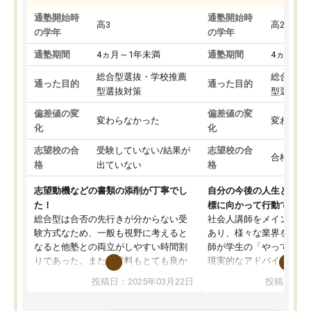
通塾開始時
通塾開始時
高3
高2
の学年
の学年
通塾期間
4ヵ月～1年未満
通塾期間
4ヵ月～1
総合型選抜・学校推薦
総合型選
通った目的
通った目的
型選抜対策
型選抜対
偏差値の変
偏差値の変
変わらなかった
変わらな
化
化
志望校の合
受験していない/結果が
志望校の合
合格した
格
出ていない
格
志望動機などの書類の添削が丁寧でし
自分の今後の人生と真剣
た！
標に向かって行動できる
総合型は合否の先行きが分からない受
社会人講師をメインとし
験方式なため、一般も視野に考えると
あり、様々な業界を経験
なると他塾との両立がしやすい時間割
師が学生の「やってみた
りであった。また授業料もとても良か
現実的なアドバイスを行
った。
す。基本応援ベースなの
投稿日：2025年03月22日
投稿日：20
総合型の多くの塾は大学生が見ること
分野について学生知識で
が多いが、はたらく部総合型コースは
い部分まで深ぼる事が出