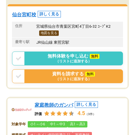
験では結果を残せず非常に申し訳なか
しかしながら転勤の関係
った。
ことで、今はやめてしま
れでもスクールIEは、勉
仙台宮町校
詳しく見る
でいる保護者のかたには
オススメしたいです。
住所
宮城県仙台市青葉区宮町4丁目6-32 ｺｰﾌﾟK2
地図を見る
最寄り駅
JR仙山線 東照宮駅
無料体験を申し込む
無料
（リストに追加する）
資料を請求する
無料
（リストに追加する）
家庭教師のガンバ
詳しく見る
4.5
評価
（3件）
対象学年
小1～小6
中1～中3
高1～高3