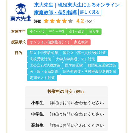
東大先生｜現役東大生によるオンライン
家庭教師・個別指導
詳しく見る
4.2
評価
（10件）
対象学年
小4～小6
中1～中3
高1～高3
浪人生
授業形式
オンライン個別指導(1:1)
家庭教師
目的
私立中学受験対策
国公立中高一貫校受験対策
高校受験対策
大学入学共通テスト対策
国公立2次試験対策
医学部受験
難関私立受験対策
医・歯・薬系対策
総合型選抜・学校推薦型選抜対策
定期テスト対策
授業料の目安
（税込）
小学生
詳細はお問い合わせください
中学生
詳細はお問い合わせください
高校生
詳細はお問い合わせください