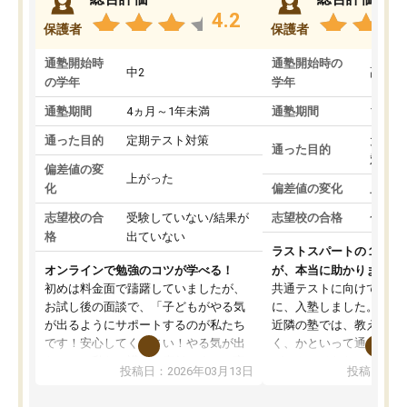
4.2
保護者
保護者
通塾開始時
通塾開始時の
中2
高3
の学年
学年
通塾期間
4ヵ月～1年未満
通塾期間
1～3
通った目的
定期テスト対策
大学入
通った目的
対策
偏差値の変
上がった
化
偏差値の変化
上がっ
志望校の合
受験していない/結果が
志望校の合格
合格し
格
出ていない
ラストスパートの１か月
オンラインで勉強のコツが学べる！
が、本当に助かりました
初めは料金面で躊躇していましたが、
共通テストに向けての追
お試し後の面談で、「子どもがやる気
に、入塾しました。田舎
が出るようにサポートするのが私たち
近隣の塾では、教えても
です！安心してください！やる気が出
く、かといって通うには
ないのは私たち講師の責任です」と言
が、トライならオンライ
投稿日：2026年03月13日
投稿日：20
ってくださり、確かに！と考えて、思
可能なので本当に助かり
い切って入塾しました。英語が苦手だ
テストの内容重視でした