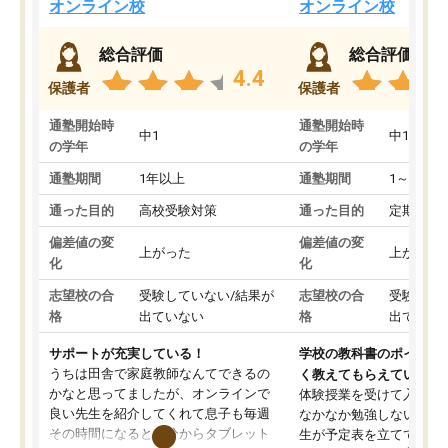
オンライン校
オンライン校
総合評価
総合評価
4.4
保護者
保護者
通塾開始時
通塾開始時
中1
中1
の学年
の学年
通塾期間
1年以上
通塾期間
1～3ヵ月
通った目的
高校受験対策
通った目的
定期テス
偏差値の変
偏差値の変
上がった
上がった
化
化
志望校の合
受験していない/結果が
志望校の合
受験して
格
出ていない
格
出ていな
サポートが充実している！
学校の教科書のポイント
うちは田舎で家庭教師なんてできるの
く教えてもらえている
かなと思ってましたが、オンラインで
体験授業を受けて入塾し
良い先生を紹介してくれて息子も毎週
なかなか勉強しない息子
その時間になると自分からタブレット
生が予定表を立ててくれ