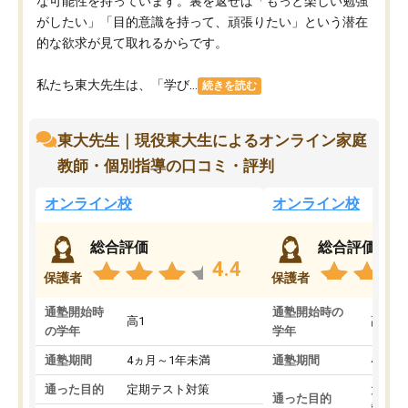
な可能性を持っています。裏を返せば「もっと楽しい勉強
がしたい」「目的意識を持って、頑張りたい」という潜在
的な欲求が見て取れるからです。
私たち東大先生は、「学び...
続きを読む
東大先生｜現役東大生によるオンライン家庭
教師・個別指導の口コミ・評判
オンライン校
オンライン校
総合評価
総合評価
4.4
保護者
保護者
通塾開始時
通塾開始時の
高1
高3
の学年
学年
通塾期間
4ヵ月～1年未満
通塾期間
4ヵ月
通った目的
定期テスト対策
大学入
通った目的