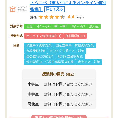
トウコベ【東大生によるオンライン個別
指導】
詳しく見る
4.4
評価
（38件）
対象学年
幼児
小1～小6
中1～中3
高1～高3
浪人生
授業形式
オンライン個別指導(1:1)
個別指導(1:1)
目的
私立中学受験対策
国公立中高一貫校受験対策
高校受験対策
大学入学共通テスト対策
国公立2次試験対策
難関私立受験対策
総合型選抜・学校推薦型選抜対策
定期テスト対策
授業料の目安
（税込）
小学生
詳細はお問い合わせください
中学生
詳細はお問い合わせください
高校生
詳細はお問い合わせください
塾探しの窓口編集部からみた