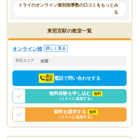
ったんですが、学生の先生から学ぶこ
らないところをピンポイ
トライのオンライン個別指導塾の口コミをもっとみ
とで、勉強のコツみたいなものをつか
頂いて、とてもわかりや
る
み、徐々に成績が上がったらいいなと
していました。一生を左
思っていました。何が今足りないのか
スト、多少お金がかかっ
を的確に指導いただき、子どももびっ
思い切って入塾してよか
東照宮駅の教室一覧
くりするほど楽しんでやる気を持って
塾を受けています。狙い通り、少しず
つ成績も上がり、苦手意識も無くなっ
オンライン校
詳しく見る
てきたので、さらに苦手な数学も追加
でお願いしました。来年の高校受験に
対応エリア
全国
向けて頑張っています。
通話
電話で問い合わせする
無料
無料体験を申し込む
無料
（リストに追加する）
資料を請求する
無料
（リストに追加する）