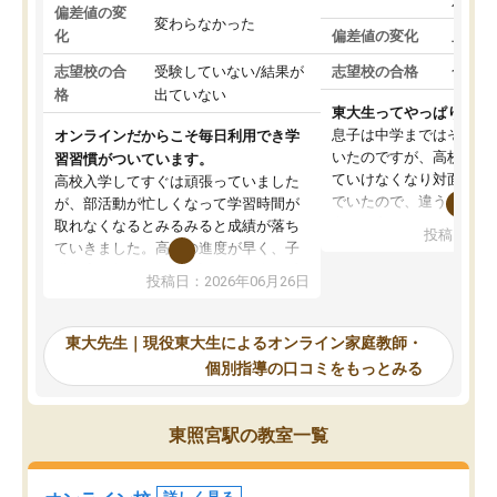
対策
偏差値の変
変わらなかった
化
偏差値の変化
上がっ
志望校の合
受験していない/結果が
志望校の合格
合格し
格
出ていない
東大生ってやっぱりすご
息子は中学まではそこそ
オンラインだからこそ毎日利用でき学
いたのですが、高校に入
習習慣がついています。
ていけなくなり対面の塾
高校入学してすぐは頑張っていました
でいたので、違うアプロ
が、部活動が忙しくなって学習時間が
考えて入りました。地元
取れなくなるとみるみると成績が落ち
投稿日：20
で、当初は模試でD判定
ていきました。高校の進度が早く、子
していたのですが、やは
供も家に帰って勉強の話すると嫌な反
投稿日：2026年06月26日
験勉強に詳しく、先生か
応を示します。東大先生にお願いして
受け合格できました。ま
からは効率的な計画を先生が立ててく
自習室が毎日使えていつ
れるので、親としても安心です。毎日
東大先生｜現役東大生によるオンライン家庭教師・
るのが心強かったようで
使える自習室とかもあり、わからない
個別指導の口コミをもっとみる
謝です。
ところがあれば先生が回答してくれる
のも重宝しています。
東照宮駅の教室一覧