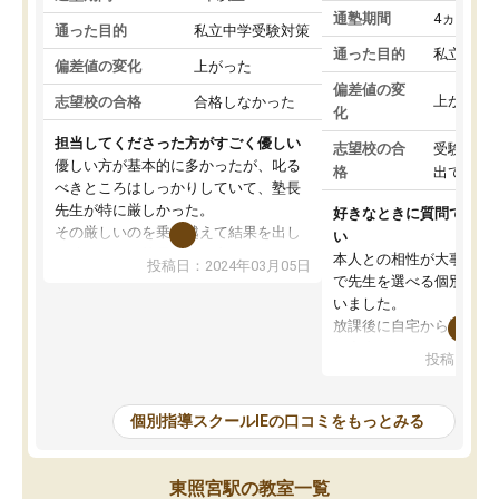
通塾期間
4ヵ月～1
通った目的
私立中学受験対策
通った目的
私立中学
偏差値の変化
上がった
偏差値の変
上がった
志望校の合格
合格しなかった
化
担当してくださった方がすごく優しい
志望校の合
受験して
優しい方が基本的に多かったが、叱る
格
出ていな
べきところはしっかりしていて、塾長
先生が特に厳しかった。
好きなときに質問できる
その厳しいのを乗り越えて結果を出し
い
た時ちゃんと塾長先生が褒めてくれた
本人との相性が大事だと
投稿日：2024年03月05日
ので、また褒められたいと思い更に頑
で先生を選べる個別指導
張る糧になった。
いました。
その塾長先生が変わってからIEは辞め
放課後に自宅から通える
てしまい、他の塾に通ったが、IEが1番
教室内が勉強に集中でき
投稿日：20
学力向上に繋がって、結果が出ていた
整頓されていたことが入
と感じる。
なりました。肝心な授業
IEに通っていたおかげで学校のテスト
は、小学生に理解できる
個別指導スクールIEの口コミをもっとみる
はほとんど100点以外は取らなかった
時事的な例えを交えて説
が、カリキュラムも指導内容もしっか
ものだったから、受講後
りしていたのにも関わらず私立中学受
いと言ってました。
東照宮駅の教室一覧