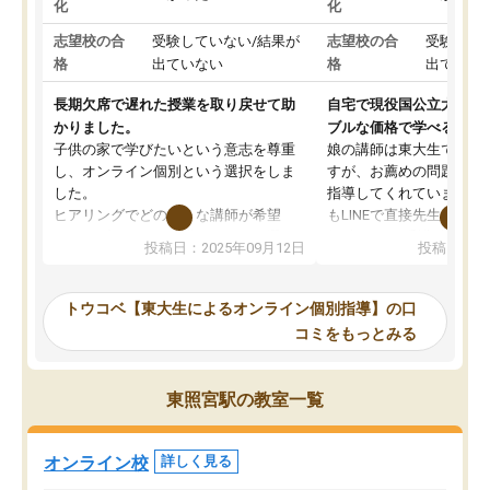
化
化
志望校の合
受験していない/結果が
志望校の合
受験して
格
出ていない
格
出ていな
長期欠席で遅れた授業を取り戻せて助
自宅で現役国公立大学生
かりました。
ブルな価格で学べる
子供の家で学びたいという意志を尊重
娘の講師は東大生では無
し、オンライン個別という選択をしま
すが、お薦めの問題集や
した。
指導してくれています。2
ヒアリングでどのような講師が希望
もLINEで直接先生に質問
か、オプションは付帯するかなど選ぶ
教科でも)。受講科目や
投稿日：2025年09月12日
投稿日：20
事が出来ました。
めれるので、個人に合っ
講師とのマッチング後講師との初回ミ
ると思います。カリキュ
ーティングを行い、その講師で良いか
いなのがあり(有料)、受
トウコベ【東大生によるオンライン個別指導】の口
他の講師を希望するか子供との相性も
ことをどんなスケジュー
コミをもっとみる
見てから講師を決定する事ができま
くか相談したのですが、
す。
ち期待したものではなく
うちの子は、初回面談の講師の方で決
内容でした。それでも明
東照宮駅の教室一覧
定しました。
やる気も出ましたし、苦
くなってきたようなので
オンラインツールを使用した単語帳の
お願いして良かったと思
オンライン校
詳しく見る
共有があり宿題もそちらで出される形
も合わなければチェンジ