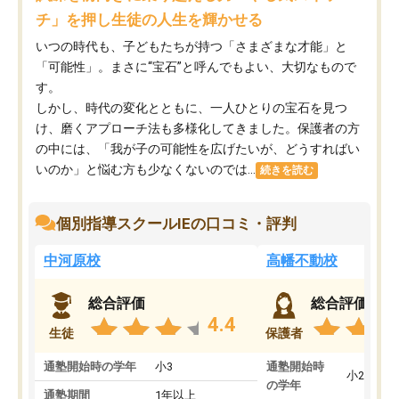
チ」を押し生徒の人生を輝かせる
いつの時代も、子どもたちが持つ「さまざまな才能」と
「可能性」。まさに“宝石”と呼んでもよい、大切なもので
す。
しかし、時代の変化とともに、一人ひとりの宝石を見つ
け、磨くアプローチ法も多様化してきました。保護者の方
の中には、「我が子の可能性を広げたいが、どうすればい
いのか」と悩む方も少なくないのでは...
続きを読む
個別指導スクールIEの口コミ・評判
中河原校
高幡不動校
総合評価
総合評価
4.4
生徒
保護者
通塾開始時の学年
小3
通塾開始時
小2
の学年
通塾期間
1年以上