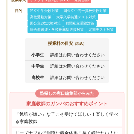
授業形式
オンライン個別指導(1:1)
家庭教師
目的
私立中学受験対策
国公立中高一貫校受験対策
高校受験対策
大学入学共通テスト対策
国公立2次試験対策
難関私立受験対策
総合型選抜・学校推薦型選抜対策
定期テスト対策
授業料の目安
（税込）
小学生
詳細はお問い合わせください
中学生
詳細はお問い合わせください
高校生
詳細はお問い合わせください
塾探しの窓口編集部からみた
家庭教師のガンバのおすすめポイント
「勉強が嫌い」な子こそ受けてほしい！楽しく学べ
る家庭教師
リーズナブルで明瞭な料金体系！長く続けたい人に