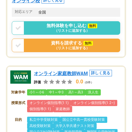
オンライン校
詳しく見る
対応エリア
全国
無料体験を申し込む
無料
（リストに追加する）
資料を請求する
無料
（リストに追加する）
オンライン家庭教師WAM
詳しく見る
0.0
評価
（0件）
対象学年
小1～小6
中1～中3
高1～高3
浪人生
授業形式
オンライン個別指導(1:1)
オンライン個別指導(1:2~)
個別指導(1:1)
家庭教師
目的
私立中学受験対策
国公立中高一貫校受験対策
高校受験対策
大学入学共通テスト対策