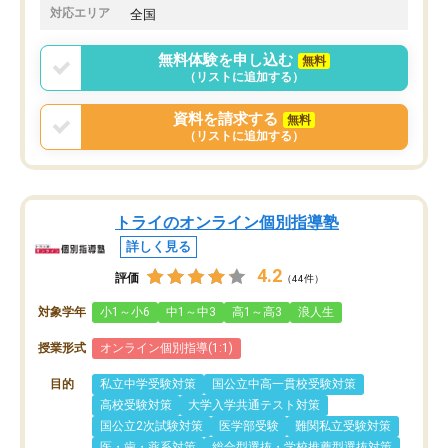
でした。
娘は3科目ともずっと同
対応エリア
全国
2ヶ月で担当講師の方がお辞めになると
言う事で講師変更の申し出があり、あ
無料体験を申し込む
無料
まりに短期での変更だった為、塾に通
（リストに追加する）
う事にして退会しました。遅れも取り
戻せ、授業内容や講師の方は良かった
資料を請求する
無料
と思います。
（リストに追加する）
トライのオンライン個別指導塾
詳しく見る
4.2
評価
（44件）
対象学年
小1～小6
中1～中3
高1～高3
浪人生
授業形式
オンライン個別指導(1:1)
目的
私立中学受験対策
国公立中高一貫校受験対策
高校受験対策
大学入学共通テスト対策
国公立2次試験対策
医学部受験
難関私立受験対策
医・歯・薬系対策
総合型選抜・学校推薦型選抜対策