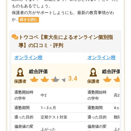
ものもあるでしょう。
保護者の方がサポートしようにも、最新の教育事情がわ
か...
続きを読む
トウコベ【東大生によるオンライン個別指
導】の口コミ・評判
オンライン校
オンライン校
総合評価
総合評価
3.4
保護者
保護者
通塾開始時
通塾開始時
中2
高2
の学年
の学年
通塾期間
1～3ヵ月
通塾期間
4ヵ月～1
通った目的
定期テスト対策
通った目的
難関私立
偏差値の変
偏差値の変
上がった
上がった