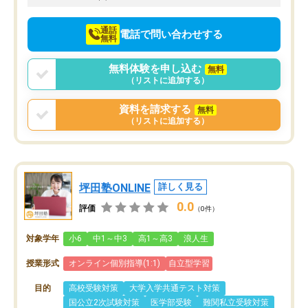
通話
電話で問い合わせする
無料
無料体験を申し込む
無料
（リストに追加する）
資料を請求する
無料
（リストに追加する）
坪田塾ONLINE
詳しく見る
0.0
評価
（0件）
対象学年
小6
中1～中3
高1～高3
浪人生
授業形式
オンライン個別指導(1:1)
自立型学習
目的
高校受験対策
大学入学共通テスト対策
国公立2次試験対策
医学部受験
難関私立受験対策