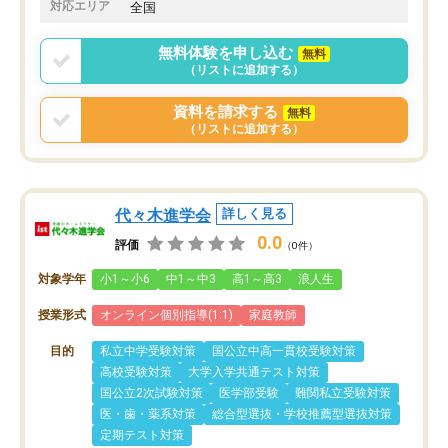
対応エリア
全国
無料体験を申し込む
無料
（リストに追加する）
資料を請求する
無料
（リストに追加する）
代々木進学会
詳しく見る
0.0
評価
（0件）
対象学年
小1～小6
中1～中3
高1～高3
浪人生
授業形式
オンライン個別指導(1:1)
家庭教師
目的
私立中学受験対策
国公立中高一貫校受験対策
高校受験対策
大学入学共通テスト対策
国公立2次試験対策
医学部受験
難関私立受験対策
医・歯・薬系対策
総合型選抜・学校推薦型選抜対策
定期テスト対策