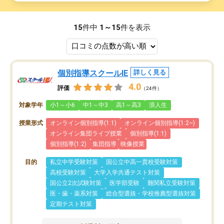
15
件中
1～15
件を表示
個別指導スクールIE
詳しく見る
4.0
評価
（24件）
対象学年
小1～小6
中1～中3
高1～高3
浪人生
授業形式
オンライン個別指導(1:1)
オンライン個別指導(1:2~)
オンライン集団ライブ授業
個別指導(1:1)
個別指導(1:2)
集団指導
映像授業
目的
私立中学受験対策
国公立中高一貫校受験対策
高校受験対策
大学入学共通テスト対策
国公立2次試験対策
医学部受験
難関私立受験対策
医・歯・薬系対策
総合型選抜・学校推薦型選抜対策
定期テスト対策