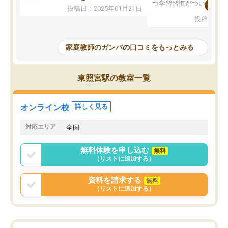
を開いてzoomを繋げるようになりまし
つ学習習慣がついてきま
投稿日：2025年01月21日
た！5科目なんでもOKなのもとても気
オンラインで週に一度の
投稿日：20
に入っています
指導が無い日も予定表に
成績もだいぶ下の方でしたが、通い始
したり、LINEでわから
めて1年ほどだった今では平均点以上の
問できるのでとても助か
家庭教師のガンバの口コミをもっとみる
科目が増えてきました！あと1年受験ま
であるので無料の週末教室を使用しな
がら頑張って欲しいと思います！
東照宮駅の教室一覧
オンライン校
詳しく見る
対応エリア
全国
無料体験を申し込む
無料
（リストに追加する）
資料を請求する
無料
（リストに追加する）