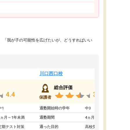
、「我が子の可能性を広げたいが、どうすればいい
川口西口校
総合評価
4.4
3.6
保護者
中1
通塾開始時の学年
中3
4ヵ月～1年未満
通塾期間
4ヵ月～1年未満
定期テスト対策
通った目的
高校受験対策