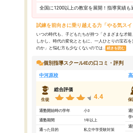
全国に1200以上の教室を展開！指導実績
試練を前向きに乗り越える力「やる気スイ
いつの時代も、子どもたちが持つ「さまざまな才能
しかし、時代の変化とともに、一人ひとりの宝石を
のか」と悩む方も少なくないのでは...
続きを読む
個別指導スクールIEの口コミ・評判
中河原校
高
総合評価
4.4
生徒
保
通塾開始時の学年
小3
通
学
通塾期間
1年以上
通
通った目的
私立中学受験対策