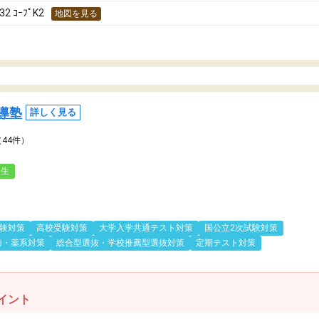
ｺｰﾌﾟK2
地図を見る
導塾
詳しく見る
（44件）
人生
験対策
高校受験対策
大学入学共通テスト対策
国公立2次試験対策
歯・薬系対策
総合型選抜・学校推薦型選抜対策
定期テスト対策
イント