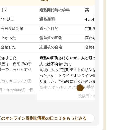
中2
通塾開始時の学年
高1
1年以上
通塾期間
4ヵ月～1年未満
高校受験対策
通った目的
定期テスト対策
上がった
偏差値の変化
変わらなかった
合格した
志望校の合格
合格した
できました
通塾の面倒さはないが、人と競って勉強したい
導塾は、自宅での学
人には不向きです。
対一でしっかり対話
高校に入って定期テストの順位を下げたくなか
ったため、トライのオンライン個別指導塾に入
てカリキュラムが柔
りました。予備校に行くか迷いましたが、まだ
じて進み方を調整し
高校1年だったことと通塾の手間が面倒だったの
：2025年08月17日
でオンラインを選択しました。こちらの塾では
投稿日：2025年08月09日
も融通が利くので、
定期テストの内容に合わせて宿題を出してもら
ったです。
ったり、苦手な教科の対策をしてもらえたのが
がアップするのを実
良かったです。先生の指導も分かりやすくて良
かったのですが、自分以外の人がどのくらい同
イのオンライン個別指導塾の口コミをもっとみる
すが、質の良い指導
じ勉強を理解しているのかが分からず、その点
す。
が不安でした。性格的に人と競ったほうが勉強