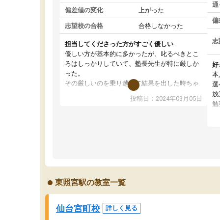
通
偏差値の変化
上がった
偏
志望校の合格
合格しなかった
志
担当してくださった方がすごく優しい
優しい方が基本的に多かったが、叱るべきとこ
ろはしっかりしていて、塾長先生が特に厳しか
好
った。
本
その厳しいのを乗り越えて結果を出した時ちゃ
選
んと塾長先生が褒めてくれたので、また褒めら
放
投稿日：2024年03月05日
れたいと思い更に頑張る糧になった。
勉
その塾長先生が変わってからIEは辞めてしま
と
い、他の塾に通ったが、IEが1番学力向上に繋が
ス
って、結果が出ていたと感じる。
時
IEに通っていたおかげで学校のテストはほとん
た
ど100点以外は取らなかったが、カリキュラム
た
も指導内容もしっかりしていたのにも関わらず
し
私立中学受験では結果を残せず非常に申し訳な
今
東照宮駅の教室一覧
かった。
は
信
仙台宮町校
詳しく見る