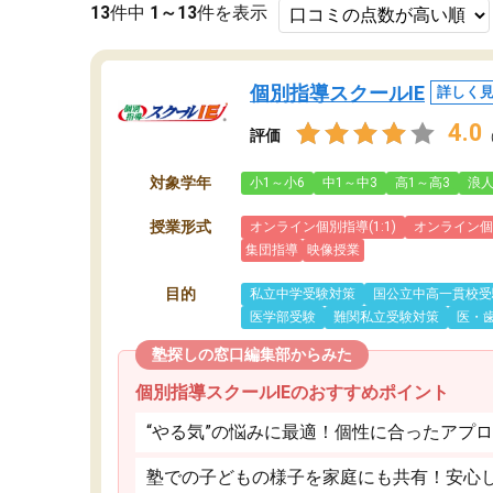
13
件中
1～13
件を表示
個別指導スクールIE
詳しく
4.0
評価
対象学年
小1～小6
中1～中3
高1～高3
浪
授業形式
オンライン個別指導(1:1)
オンライン個別
集団指導
映像授業
目的
私立中学受験対策
国公立中高一貫校受
医学部受験
難関私立受験対策
医・
塾探しの窓口編集部からみた
個別指導スクールIEのおすすめポイント
“やる気”の悩みに最適！個性に合ったアプ
塾での子どもの様子を家庭にも共有！安心