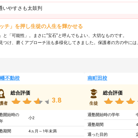
も通いやすさも太鼓判
ッチ」を押し生徒の人生を輝かせる
」と「可能性」。まさに“宝石”と呼んでもよい、大切なものです。
見つけ、磨くアプローチ法も多様化してきました。保護者の方の中には
幡不動校
南町田校
総合評価
総合評価
3.8
護者
生徒
塾開始時の
通塾開始時の学年
小2
年
通塾期間
塾期間
4ヵ月～1年未満
通った目的