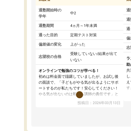
通塾開始時の
通
中2
学年
通
通塾期間
4ヵ月～1年未満
通
通った目的
定期テスト対策
偏
偏差値の変化
上がった
志
受験していない/結果が出て
志望校の合格
ラ
いない
助
共
オンラインで勉強のコツが学べる！
し
初めは料金面で躊躇していましたが、お試し後
え
の面談で、「子どもがやる気が出るようにサポ
す
ートするのが私たちです！安心してください！
が
やる気が出ないのは私たち講師の責任です」と
の
言ってくださり、確かに！と考えて、思い切っ
投稿日：2026年03月13日
ピ
て入塾しました。英語が苦手だったんですが、
す
学生の先生から学ぶことで、勉強のコツみたい
通
なものをつかみ、徐々に成績が上がったらいい
切
なと思っていました。何が今足りないのかを的
確に指導いただき、子どももびっくりするほど