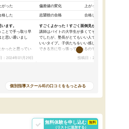
上がった
偏差値の変化
上がった
合格した
志望校の合格
合格した
思います。
すごくよかった！すごく面倒見が良かった
うことで手っ取り早
講師はバイトの大学生が多くてそこは少し心配
はと思い通いまし
でしたが、塾長がとてもいい人で熱く面倒見が
いいタイプ。子供たちをいい感じに盛り上げて
よかったと思ってい
できる方に引っ張ってくれるので安心してお任
せできました。
：2024年01月29日
投稿日：2024年01月23日
先生に当たったこと
保護者に対しても無闇にできますということは
も先生の個性が強
なく誠実に対応してくださいました。
感じました。
卒業して塾を辞めた後も相談に乗ってくれてと
のある、自分の相性
ても助かりました。卒業生たちがとても慕って
常に使える塾だと思
いるので多くが講師として戻ってきます。とて
個別指導スクールIEの口コミをもっとみる
もいい雰囲気です。
れたので進学塾に入
飛躍させることがで
す。
無料体験を申し込む
無料
（リストに追加する）