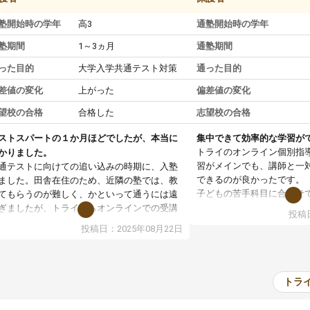
塾開始時の学年
高3
通塾開始時の学年
塾期間
1～3ヵ月
通塾期間
った目的
大学入学共通テスト対策
通った目的
差値の変化
上がった
偏差値の変化
望校の合格
合格した
志望校の合格
ストスパートの１か月ほどでしたが、本当に
集中できて効率的な学習が
トライのオンライン個別指
かりました。
習がメインでも、講師と一
通テストに向けての追い込みの時期に、入塾
できるのが良かったです。
ました。田舎在住のため、近隣の塾では、教
子どもの苦手科目に合わせ
てもらうのが難しく、かといって通うには遠
軟に組まれて、理解度に応
ぎましたが、トライならオンラインでの受講
投稿日
て下さいました。
可能なので本当に助かりました。共通テスト
投稿日：2025年08月22日
通塾の負担がなく、時間に
内容重視でしたが、娘がわからないところを
部活動との両立がしやすか
ンポイントで教えて頂いて、とてもわかりや
子ども自身も自分の理解度
かったと話していました。一生を左右する共
感しているようでした。
テスト、多少お金がかかってもと思い、思い
トラ
料金はやや高めではありま
って入塾してよかったです。
が受けられて満足していま