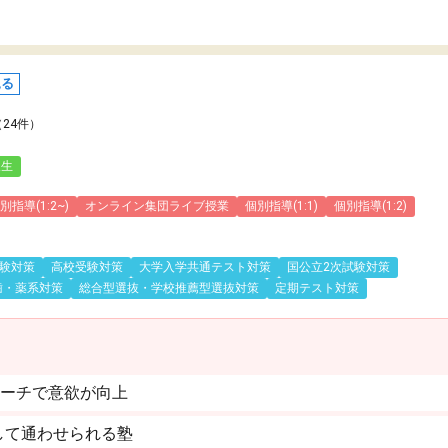
見る
（24件）
人生
指導(1:2~)
オンライン集団ライブ授業
個別指導(1:1)
個別指導(1:2)
験対策
高校受験対策
大学入学共通テスト対策
国公立2次試験対策
歯・薬系対策
総合型選抜・学校推薦型選抜対策
定期テスト対策
ローチで意欲が向上
して通わせられる塾