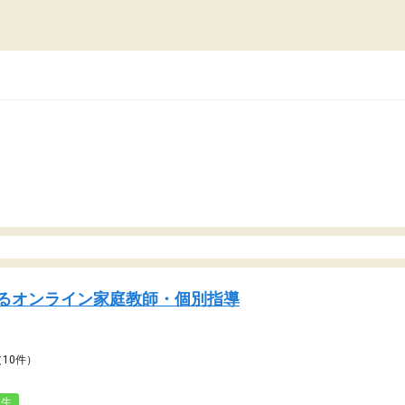
おかげで志望校に合格でき
るオンライン家庭教師・個別指導
（10件）
人生