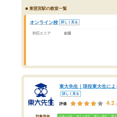
楽しんでやる気を持って塾を受けています。狙
東照宮駅の教室一覧
い通り、少しずつ成績も上がり、苦手意識も無
くなってきたので、さらに苦手な数学も追加で
お願いしました。来年の高校受験に向けて頑張
オンライン校
詳しく見る
っています。
対応エリア
全国
東大先生｜現役東大生によ
詳しく見る
4.2
評価
対象学年
小4～小6
中1～中3
高1～高3
浪