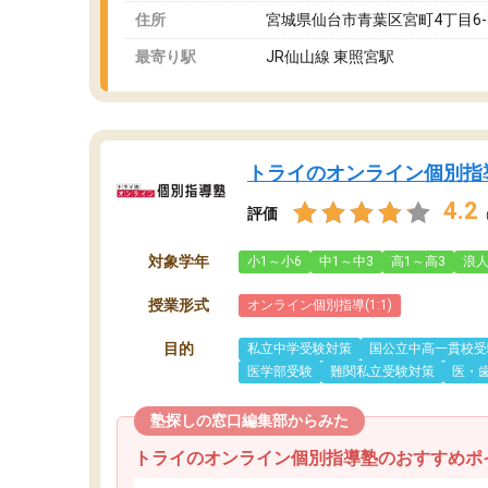
住所
宮城県仙台市青葉区宮町4丁目6-32 
最寄り駅
JR仙山線 東照宮駅
トライのオンライン個別指
4.2
評価
対象学年
小1～小6
中1～中3
高1～高3
浪
授業形式
オンライン個別指導(1:1)
目的
私立中学受験対策
国公立中高一貫校受
医学部受験
難関私立受験対策
医・
塾探しの窓口編集部からみた
トライのオンライン個別指導塾のおすすめポ