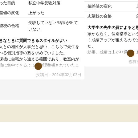
った目的
私立中学受験対策
偏差値の変化
差値の変化
上がった
志望校の合格
受験していない/結果が出て
望校の合格
大学生の先生の質によると
いない
家から近く、個別指導とい
く成績アップが狙えるので
きなときに質問できるスタイルがよい
た。
人との相性が大事だと思い、こちらで先生を
結果、成績は上がり通って
べる個別指導の塾を求めていました。
ます。
課後に自宅から通える範囲であり、教室内が
投稿日
よかった点は、とてもいい
強に集中できるように整理整頓されていたこ
だと思います。良くも悪く
が入塾の決め手となりました。肝心な授業の
投稿日：2024年02月02日
く、質もまちまちのように
タイルは、小学生に理解できるような内容を
生徒の成績を上げられる力
事的な例えを交えて説明するというものだっ
のいい先生とあたれれば非
から、受講後に勉強が楽しいと言ってまし
います。
。
自分はここで成績を上げら
かしながら転勤の関係で引っ越したことで、
ることができ、より成績を
はやめてしまいました。それでもスクールIE
きたので大変感謝していま
、勉強嫌いで悩んでいる保護者のかたには自
を持ってオススメしたいです。