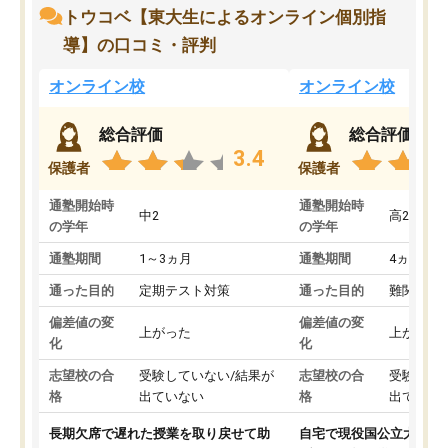
トウコベ【東大生によるオンライン個別指
導】の口コミ・評判
オンライン校
オンライン校
総合評価
総合評価
3.4
保護者
保護者
通塾開始時
通塾開始時
中2
高2
の学年
の学年
通塾期間
1～3ヵ月
通塾期間
4ヵ月～1
通った目的
定期テスト対策
通った目的
難関私立
偏差値の変
偏差値の変
上がった
上がった
化
化
志望校の合
受験していない/結果が
志望校の合
受験して
格
出ていない
格
出ていな
長期欠席で遅れた授業を取り戻せて助
自宅で現役国公立大学生