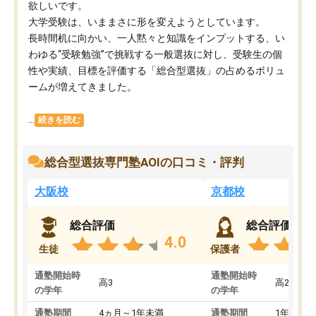
欲しいです。
大学受験は、いままさに形を変えようとしています。
長時間机に向かい、一人黙々と知識をインプットする、い
わゆる“受験勉強”で挑戦する一般選抜に対し、受験生の個
性や実績、目標を評価する「総合型選抜」の占めるボリュ
ームが増えてきました。
...
続きを読む
総合型選抜専門塾AOIの口コミ・評判
大阪校
京都校
総合評価
総合評価
4.0
生徒
保護者
通塾開始時
通塾開始時
高3
高2
の学年
の学年
通塾期間
4ヵ月～1年未満
通塾期間
1年以上