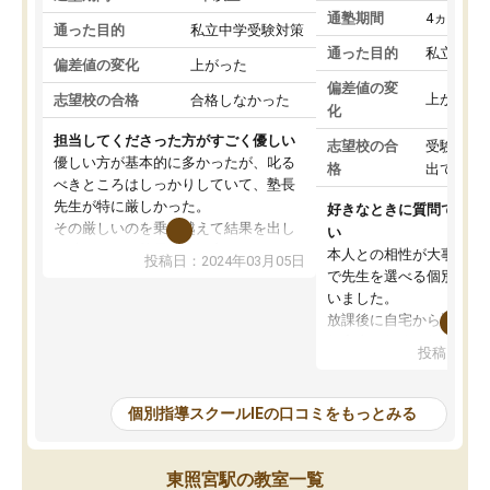
通塾期間
4ヵ月～1
通った目的
私立中学受験対策
通った目的
私立中学
偏差値の変化
上がった
偏差値の変
上がった
志望校の合格
合格しなかった
化
担当してくださった方がすごく優しい
志望校の合
受験して
優しい方が基本的に多かったが、叱る
格
出ていな
べきところはしっかりしていて、塾長
先生が特に厳しかった。
好きなときに質問できる
その厳しいのを乗り越えて結果を出し
い
た時ちゃんと塾長先生が褒めてくれた
本人との相性が大事だと
投稿日：2024年03月05日
ので、また褒められたいと思い更に頑
で先生を選べる個別指導
張る糧になった。
いました。
その塾長先生が変わってからIEは辞め
放課後に自宅から通える
てしまい、他の塾に通ったが、IEが1番
教室内が勉強に集中でき
投稿日：20
学力向上に繋がって、結果が出ていた
整頓されていたことが入
と感じる。
なりました。肝心な授業
IEに通っていたおかげで学校のテスト
は、小学生に理解できる
個別指導スクールIEの口コミをもっとみる
はほとんど100点以外は取らなかった
時事的な例えを交えて説
が、カリキュラムも指導内容もしっか
ものだったから、受講後
りしていたのにも関わらず私立中学受
いと言ってました。
東照宮駅の教室一覧