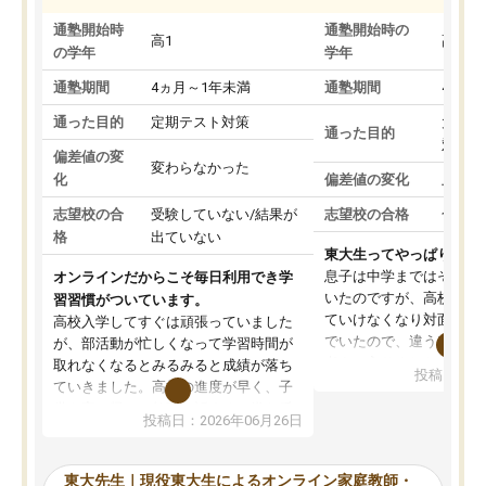
通塾開始時
通塾開始時の
高1
高3
の学年
学年
通塾期間
4ヵ月～1年未満
通塾期間
4ヵ月
通った目的
定期テスト対策
大学入
通った目的
対策
偏差値の変
変わらなかった
化
偏差値の変化
上がっ
志望校の合
受験していない/結果が
志望校の合格
合格し
格
出ていない
東大生ってやっぱりすご
息子は中学まではそこそ
オンラインだからこそ毎日利用でき学
いたのですが、高校に入
習習慣がついています。
ていけなくなり対面の塾
高校入学してすぐは頑張っていました
でいたので、違うアプロ
が、部活動が忙しくなって学習時間が
考えて入りました。地元
取れなくなるとみるみると成績が落ち
投稿日：20
で、当初は模試でD判定
ていきました。高校の進度が早く、子
していたのですが、やは
供も家に帰って勉強の話すると嫌な反
投稿日：2026年06月26日
験勉強に詳しく、先生か
応を示します。東大先生にお願いして
受け合格できました。ま
からは効率的な計画を先生が立ててく
自習室が毎日使えていつ
れるので、親としても安心です。毎日
東大先生｜現役東大生によるオンライン家庭教師・