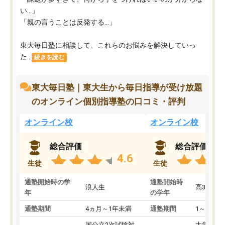
い…」
「親の言うことは反発する…」
東大毎日塾に相談して、これらのお悩みを解決していっ
た...
続きを読む
東大毎日塾｜東大生から毎日指導が受け放題
のオンライン個別指導塾の口コミ・評判
オンライン校
オンライン校
総合評価
総合評価
4.6
生徒
生徒
通塾開始時の学
通塾開始時
浪人生
高3
年
の学年
通塾期間
4ヵ月～1年未満
通塾期間
1～3ヵ月
国公立2次試験対
大学入学