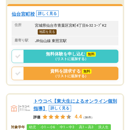
験では結果を残せず非常に申し訳なか
しかしながら転勤の関係
った。
ことで、今はやめてしま
れでもスクールIEは、勉
仙台宮町校
詳しく見る
でいる保護者のかたには
オススメしたいです。
住所
宮城県仙台市青葉区宮町4丁目6-32 ｺｰﾌﾟK2
地図を見る
最寄り駅
JR仙山線 東照宮駅
無料体験を申し込む
無料
（リストに追加する）
資料を請求する
無料
（リストに追加する）
トウコベ【東大生によるオンライン個別
指導】
詳しく見る
4.4
評価
（38件）
対象学年
幼児
小1～小6
中1～中3
高1～高3
浪人生