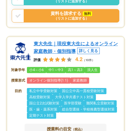
（リストに追加する）
資料を請求する
無料
（リストに追加する）
東大先生｜現役東大生によるオンライン
家庭教師・個別指導
詳しく見る
4.2
評価
（10件）
対象学年
小4～小6
中1～中3
高1～高3
浪人生
授業形式
オンライン個別指導(1:1)
家庭教師
目的
私立中学受験対策
国公立中高一貫校受験対策
高校受験対策
大学入学共通テスト対策
国公立2次試験対策
医学部受験
難関私立受験対策
医・歯・薬系対策
総合型選抜・学校推薦型選抜対策
定期テスト対策
授業料の目安
（税込）