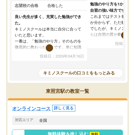
勉強のやり方を1から教
志望校の合格
合格した
自習の強い味方です。
これまではテスト前に何
良い先生が多く、充実した勉強ができ
か分からず、ただ机に座
た。
でしたが、キミノスクー
キミノスクールは本当に自分に合って
らは自習の質が劇的に変
いたと思います。
先生が毎日何をすべきか
一番は、「勉強のやり方」そのものを
投稿日：20
を明確にしてくれるので
徹底的に教わったことです。単に知識
ずに学習に取り組めるよ
を詰め込むのではなく、自学自習の習
投稿日：2026年04月16日
が一番の収穫です。
慣が身につくよう並走してくれるの
授業で教えてもらうとい
で、通塾日以外も机に向かうのが苦で
の仕方をコーチングして
はなくなりました。
キミノスクールの口コミをもっとみる
ルなので、家での学習習
身につきました。結果と
講師の方との距離も近く、親身なコー
た英語の偏差値が10以上
チングのおかげで、停滞期もモチベー
東照宮駅の教室一覧
していた公立高校に無事
ションを維持できました。「やらされ
た。自分から学ぶ姿勢を
る勉強」から「目標のための勉強」へ
たい家庭には本当におす
意識が変わったことが、目標校への合
オンラインコース
詳しく見る
思います。
格に繋がったと思います。
対応エリア
全国
無料体験を申し込む
無料