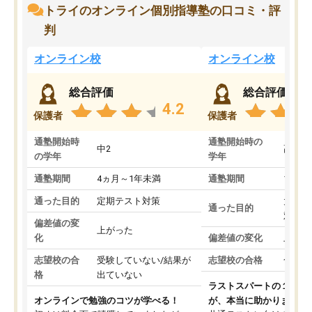
トライのオンライン個別指導塾の口コミ・評
判
オンライン校
オンライン校
総合評価
総合評価
4.2
保護者
保護者
通塾開始時
通塾開始時の
中2
高3
の学年
学年
通塾期間
4ヵ月～1年未満
通塾期間
1～3
通った目的
定期テスト対策
大学入
通った目的
対策
偏差値の変
上がった
化
偏差値の変化
上がっ
志望校の合
受験していない/結果が
志望校の合格
合格し
格
出ていない
ラストスパートの１か月
オンラインで勉強のコツが学べる！
が、本当に助かりました