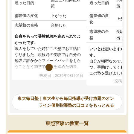
通った目的
通った目的
策
策
偏差値の変化
上がった
偏差値の変
上がった
化
志望校の合格
合格した
志望校の合
受験して
自身をもって受験勉強を進められてよ
格
出ていな
かったです。
浪人をしていた時にこの塾でお世話に
いいとは思いますが、料
なりました。現役時の受験では自分の
す。
勉強に誰かからフィードバックをもら
自分が朝型なので、自習
うことなく独学で勉強を進めた結果、
つ、手助けしてくれる設
入試本番に地歴の学習が間に合わず不
この塾を選びました。
投稿日：2026年08月01日
合格となってしまいました。その経験
投稿日：20
を踏まえ、浪人が決まった際に勉強計
画を考えてもらえる塾を探した結果、
東大毎日塾にたどり着きました。学習
東大毎日塾｜東大生から毎日指導が受け放題のオン
の長期計画や日々の勉強のやり方につ
ライン個別指導塾の口コミをもっとみる
いて客観的なアドバイスをいただけた
ので、自信をもって受験勉強を進める
ことができました。自分のように勉強
東照宮駅の教室一覧
のやり方や進捗管理で苦労している方
には特におすすめしたい塾です。