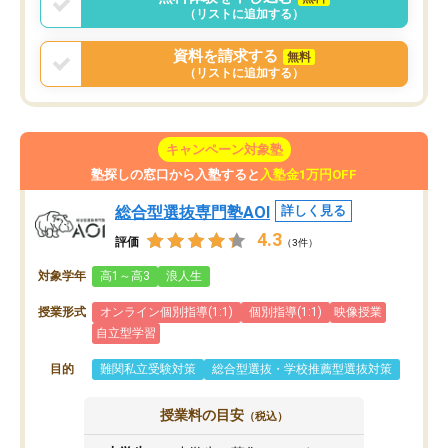
（リストに追加する）
資料を請求する
無料
（リストに追加する）
キャンペーン対象塾
塾探しの窓口から入塾すると
入塾金1万円OFF
総合型選抜専門塾AOI
詳しく見る
4.3
評価
（3件）
対象学年
高1～高3
浪人生
授業形式
オンライン個別指導(1:1)
個別指導(1:1)
映像授業
自立型学習
目的
難関私立受験対策
総合型選抜・学校推薦型選抜対策
授業料の目安
（税込）