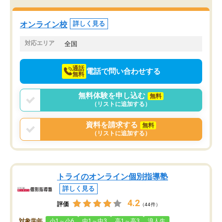
でき、メンターの方々も
より自習室が解放されている点がよか
けてらっしゃいますので
ったです。友達と好きな時間に自習
せることができました。
し、お互いを高めあえる環境がありま
オンライン校
詳しく見る
した。
対応エリア
全国
通話
電話で問い合わせする
無料
無料体験を申し込む
無料
（リストに追加する）
資料を請求する
無料
（リストに追加する）
トライのオンライン個別指導塾
詳しく見る
4.2
評価
（44件）
対象学年
小1～小6
中1～中3
高1～高3
浪人生