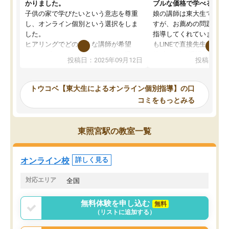
かりました。
ブルな価格で学べる
子供の家で学びたいという意志を尊重
娘の講師は東大生では無
し、オンライン個別という選択をしま
すが、お薦めの問題集や
した。
指導してくれています。2
ヒアリングでどのような講師が希望
もLINEで直接先生に質問
か、オプションは付帯するかなど選ぶ
教科でも)。受講科目や
投稿日：2025年09月12日
投稿日：20
事が出来ました。
めれるので、個人に合っ
講師とのマッチング後講師との初回ミ
ると思います。カリキュ
ーティングを行い、その講師で良いか
いなのがあり(有料)、受
トウコベ【東大生によるオンライン個別指導】の口
他の講師を希望するか子供との相性も
ことをどんなスケジュー
コミをもっとみる
見てから講師を決定する事ができま
くか相談したのですが、
す。
ち期待したものではなく
うちの子は、初回面談の講師の方で決
内容でした。それでも明
東照宮駅の教室一覧
定しました。
やる気も出ましたし、苦
くなってきたようなので
オンラインツールを使用した単語帳の
お願いして良かったと思
オンライン校
詳しく見る
共有があり宿題もそちらで出される形
も合わなければチェンジ
でした。
娘は3科目ともずっと同
対応エリア
全国
2ヶ月で担当講師の方がお辞めになると
言う事で講師変更の申し出があり、あ
無料体験を申し込む
無料
まりに短期での変更だった為、塾に通
（リストに追加する）
う事にして退会しました。遅れも取り
戻せ、授業内容や講師の方は良かった