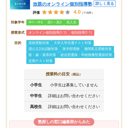
放題のオンライン個別指導塾
詳しく見る
4.0
評価
（116件）
対象学年
中1～中3
高1～高3
浪人生
授業形式
オンライン個別指導(1:1)
個別指導(1:1)
目的
高校受験対策
大学入学共通テスト対策
国公立2次試験対策
医学部受験
難関私立受験対策
医・歯・薬系対策
総合型選抜・学校推薦型選抜対策
定期テスト対策
授業料の目安
（税込）
小学生
小学生は募集していません
中学生
詳細はお問い合わせください
高校生
詳細はお問い合わせください
塾探しの窓口編集部からみた