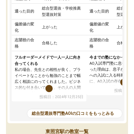
総合型選抜・学校推薦
総合型選
通った目的
通った目的
型選抜対策
型選抜対
偏差値の変
偏差値の変
上がった
上がった
化
化
志望校の合
志望校の合
合格した
合格した
格
格
フルオーダーメイドで一人一人に向き
今までの塾になかったA
AO入試専門塾に息子を
合ってくれる
った理由は、息子が高校
私の場合、先生との相性が良く、プラ
への入試に入る時期に差
イベートなことから勉強のことまで幅
に、AO入試の存在を息
広く相談にのってくれました。ビジネ
してもその制度で合格し
ス的な付き合いでなく、その人の人間
投稿日：20
たことから、AOIに入塾
性までを適切に把握し、むきあってい
投稿日：2024年12月25日
思いました。
るなぁと強く感じることできました。
AOIでは、カウンセリン
また、他の先生の意見も聞いてみたい
で、AO入試を改めて知
と相談すると、他の先生も紹介してく
総合型選抜専門塾AOIの口コミをもっとみる
それに対しての具体的な
ださり、客観的なアドバイスもいただ
ことでした。更に子供の
くことができました（志望理由・自己
る適正等についても詳し
PR等の添削において）。そして、なに
東照宮駅の教室一覧