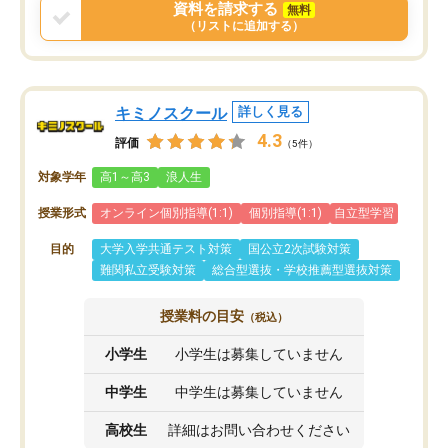
資料を請求する
無料
と思います。
（リストに追加する）
キミノスクール
詳しく見る
4.3
評価
（5件）
対象学年
高1～高3
浪人生
授業形式
オンライン個別指導(1:1)
個別指導(1:1)
自立型学習
目的
大学入学共通テスト対策
国公立2次試験対策
難関私立受験対策
総合型選抜・学校推薦型選抜対策
授業料の目安
（税込）
小学生
小学生は募集していません
中学生
中学生は募集していません
高校生
詳細はお問い合わせください