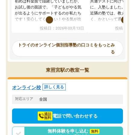
初めは料金面で躊躇していましたが、
共通テストに向けての追
お試し後の面談で、「子どもがやる気
に、入塾しました。田舎
が出るようにサポートするのが私たち
近隣の塾では、教えても
です！安心してください！やる気が出
く、かといって通うには
ないのは私たち講師の責任です」と言
が、トライならオンライ
投稿日：2026年03月13日
投稿日：20
ってくださり、確かに！と考えて、思
可能なので本当に助かり
い切って入塾しました。英語が苦手だ
テストの内容重視でした
ったんですが、学生の先生から学ぶこ
らないところをピンポイ
トライのオンライン個別指導塾の口コミをもっとみ
とで、勉強のコツみたいなものをつか
頂いて、とてもわかりや
る
み、徐々に成績が上がったらいいなと
していました。一生を左
思っていました。何が今足りないのか
スト、多少お金がかかっ
を的確に指導いただき、子どももびっ
思い切って入塾してよか
東照宮駅の教室一覧
くりするほど楽しんでやる気を持って
塾を受けています。狙い通り、少しず
つ成績も上がり、苦手意識も無くなっ
オンライン校
詳しく見る
てきたので、さらに苦手な数学も追加
でお願いしました。来年の高校受験に
対応エリア
全国
向けて頑張っています。
通話
電話で問い合わせする
無料
無料体験を申し込む
無料