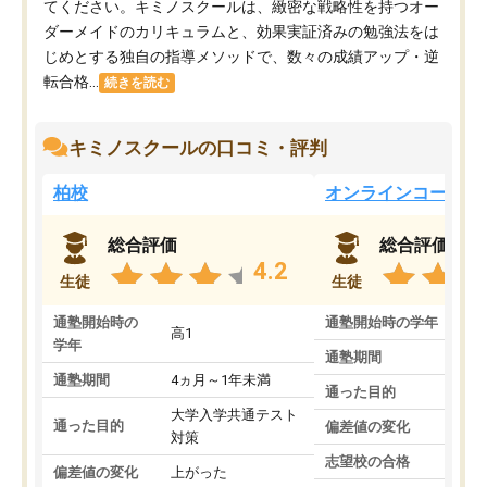
てください。キミノスクールは、緻密な戦略性を持つオー
ダーメイドのカリキュラムと、効果実証済みの勉強法をは
じめとする独自の指導メソッドで、数々の成績アップ・逆
転合格...
続きを読む
キミノスクールの口コミ・評判
柏校
オンラインコース
総合評価
総合評価
4.2
生徒
生徒
通塾開始時の
通塾開始時の学年
中
高1
学年
通塾期間
通塾期間
4ヵ月～1年未満
通った目的
大学入学共通テスト
通った目的
偏差値の変化
対策
志望校の合格
偏差値の変化
上がった