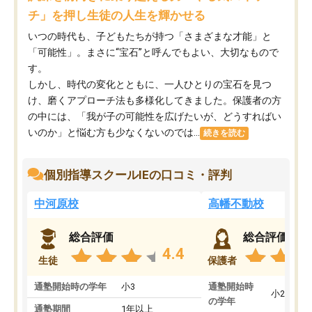
チ」を押し生徒の人生を輝かせる
いつの時代も、子どもたちが持つ「さまざまな才能」と
「可能性」。まさに“宝石”と呼んでもよい、大切なもので
す。
しかし、時代の変化とともに、一人ひとりの宝石を見つ
け、磨くアプローチ法も多様化してきました。保護者の方
の中には、「我が子の可能性を広げたいが、どうすればい
いのか」と悩む方も少なくないのでは...
続きを読む
個別指導スクールIEの口コミ・評判
中河原校
高幡不動校
総合評価
総合評価
4.4
生徒
保護者
通塾開始時の学年
小3
通塾開始時
小2
の学年
通塾期間
1年以上