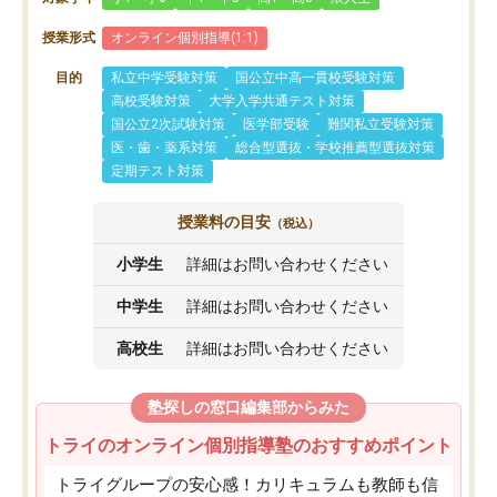
授業形式
オンライン個別指導(1:1)
目的
私立中学受験対策
国公立中高一貫校受験対策
高校受験対策
大学入学共通テスト対策
国公立2次試験対策
医学部受験
難関私立受験対策
医・歯・薬系対策
総合型選抜・学校推薦型選抜対策
定期テスト対策
授業料の目安
（税込）
小学生
詳細はお問い合わせください
中学生
詳細はお問い合わせください
高校生
詳細はお問い合わせください
塾探しの窓口編集部からみた
トライのオンライン個別指導塾のおすすめポイント
トライグループの安心感！カリキュラムも教師も信