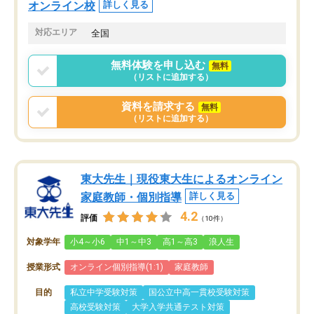
オンライン校
詳しく見る
対応エリア
全国
無料体験を申し込む
無料
（リストに追加する）
資料を請求する
無料
（リストに追加する）
東大先生｜現役東大生によるオンライン
家庭教師・個別指導
詳しく見る
4.2
評価
（10件）
対象学年
小4～小6
中1～中3
高1～高3
浪人生
授業形式
オンライン個別指導(1:1)
家庭教師
目的
私立中学受験対策
国公立中高一貫校受験対策
高校受験対策
大学入学共通テスト対策