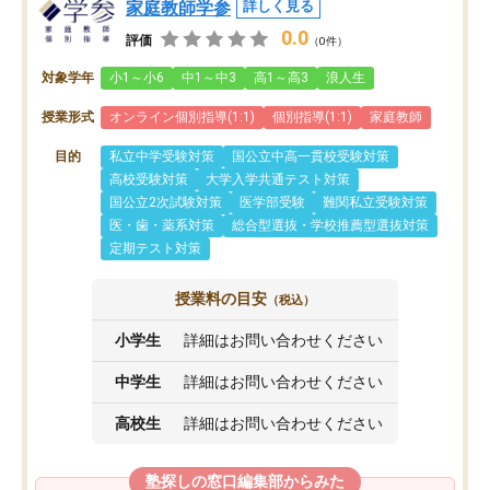
家庭教師学参
詳しく見る
0.0
評価
（0件）
対象学年
小1～小6
中1～中3
高1～高3
浪人生
授業形式
オンライン個別指導(1:1)
個別指導(1:1)
家庭教師
目的
私立中学受験対策
国公立中高一貫校受験対策
高校受験対策
大学入学共通テスト対策
国公立2次試験対策
医学部受験
難関私立受験対策
医・歯・薬系対策
総合型選抜・学校推薦型選抜対策
定期テスト対策
授業料の目安
（税込）
小学生
詳細はお問い合わせください
中学生
詳細はお問い合わせください
高校生
詳細はお問い合わせください
塾探しの窓口編集部からみた