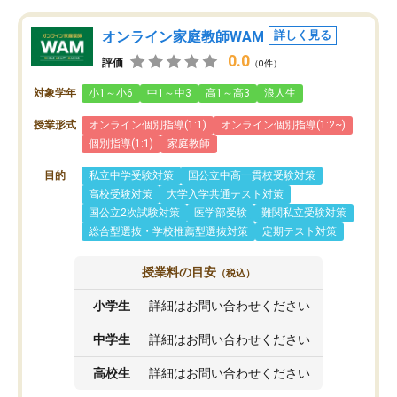
オンライン家庭教師WAM
詳しく見る
0.0
評価
（0件）
対象学年
小1～小6
中1～中3
高1～高3
浪人生
授業形式
オンライン個別指導(1:1)
オンライン個別指導(1:2~)
個別指導(1:1)
家庭教師
目的
私立中学受験対策
国公立中高一貫校受験対策
高校受験対策
大学入学共通テスト対策
国公立2次試験対策
医学部受験
難関私立受験対策
総合型選抜・学校推薦型選抜対策
定期テスト対策
授業料の目安
（税込）
小学生
詳細はお問い合わせください
中学生
詳細はお問い合わせください
高校生
詳細はお問い合わせください