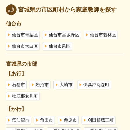
宮城県の市区町村から家庭教師を探す
仙台市
仙台市青葉区
仙台市宮城野区
仙台市若林区
仙台市太白区
仙台市泉区
宮城県の市部
【あ行】
石巻市
岩沼市
大崎市
伊具郡丸森町
牡鹿郡女川町
【か行】
気仙沼市
角田市
栗原市
刈田郡蔵王町