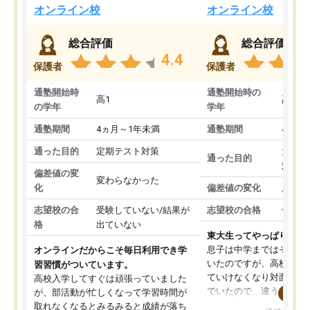
オンライン校
オンライン校
総合評価
総合評価
4.4
保護者
保護者
通塾開始時
通塾開始時の
高1
高3
の学年
学年
通塾期間
4ヵ月～1年未満
通塾期間
4ヵ月
通った目的
定期テスト対策
大学入
通った目的
対策
偏差値の変
変わらなかった
化
偏差値の変化
上がっ
志望校の合
受験していない/結果が
志望校の合格
合格し
格
出ていない
東大生ってやっぱりすご
息子は中学まではそこそ
オンラインだからこそ毎日利用でき学
いたのですが、高校に入
習習慣がついています。
ていけなくなり対面の塾
高校入学してすぐは頑張っていました
でいたので、違うアプロ
が、部活動が忙しくなって学習時間が
考えて入りました。地元
取れなくなるとみるみると成績が落ち