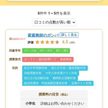
5
件中
1～5
件を表示
家庭教師のガンバ
詳しく見る
4.5
評価
（3件）
対象学年
小1～小6
中1～中3
高1～高3
授業形式
オンライン個別指導(1:1)
家庭教師
目的
私立中学受験対策
国公立中高一貫校受験対策
高校受験対策
大学入学共通テスト対策
国公立2次試験対策
難関私立受験対策
総合型選抜・学校推薦型選抜対策
定期テスト対策
授業料の目安
（税込）
小学生
詳細はお問い合わせください