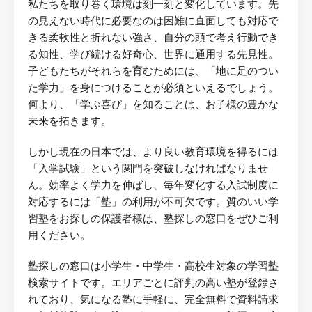
私たちを取り巻く環境は刻一刻と変化しています。先
の見えない時代に必要なのは困難に直面しても対応で
きる柔軟性と折れない強さ、自分の頭で考え行動でき
る知性、学び続ける好奇心、世界に通用する先見性。
子どもたちがそれらを育むためには、「地に足のつい
た学力」を身につけることが必須といえるでしょう。
何より、「学ぶ喜び」を知ることは、お子様の豊かな
未来を拓きます。
しかし現在の日本では、より良い教育環境を得るには
「入学試験」という関門を突破しなければなりませ
ん。効率よく学力を伸ばし、毎年変化する入試制度に
対応するには「塾」の利用が不可欠です。質のいい学
習塾をお探しの保護者様は、塾探しの窓口をぜひご利
用ください。
塾探しの窓口は小学生・中学生・高校生対象の学習塾
検索サイトです。エリアごとに評判の高い塾が登録さ
れており、気になる塾に手軽に、完全無料で資料請求