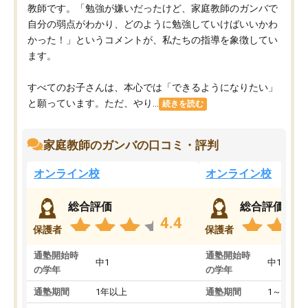
教師です。「勉強が嫌いだったけど、家庭教師のガンバで
自分の弱点がわかり、どのように勉強していけばいいかわ
かった！」というコメントが、私たちの指導を象徴してい
ます。
すべてのお子さんは、本心では「できるようになりたい」
と願っています。ただ、やり...
続きを読む
家庭教師のガンバの口コミ・評判
オンライン校
オンライン校
総合評価
総合評価
4.4
保護者
保護者
通塾開始時
通塾開始時
中1
中1
の学年
の学年
通塾期間
1年以上
通塾期間
1～3ヵ月