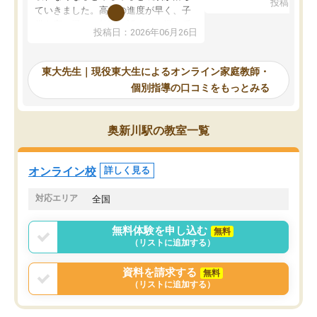
投稿日：20
で、当初は模試でD判定
ていきました。高校の進度が早く、子
していたのですが、やは
供も家に帰って勉強の話すると嫌な反
投稿日：2026年06月26日
験勉強に詳しく、先生か
応を示します。東大先生にお願いして
受け合格できました。ま
からは効率的な計画を先生が立ててく
自習室が毎日使えていつ
れるので、親としても安心です。毎日
東大先生｜現役東大生によるオンライン家庭教師・
るのが心強かったようで
使える自習室とかもあり、わからない
個別指導の口コミをもっとみる
謝です。
ところがあれば先生が回答してくれる
のも重宝しています。
奥新川駅の教室一覧
オンライン校
詳しく見る
対応エリア
全国
無料体験を申し込む
無料
（リストに追加する）
資料を請求する
無料
（リストに追加する）