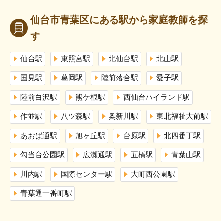
仙台市青葉区にある駅から家庭教師を探
す
仙台駅
東照宮駅
北仙台駅
北山駅
国見駅
葛岡駅
陸前落合駅
愛子駅
陸前白沢駅
熊ケ根駅
西仙台ハイランド駅
作並駅
八ツ森駅
奥新川駅
東北福祉大前駅
あおば通駅
旭ヶ丘駅
台原駅
北四番丁駅
勾当台公園駅
広瀬通駅
五橋駅
青葉山駅
川内駅
国際センター駅
大町西公園駅
青葉通一番町駅