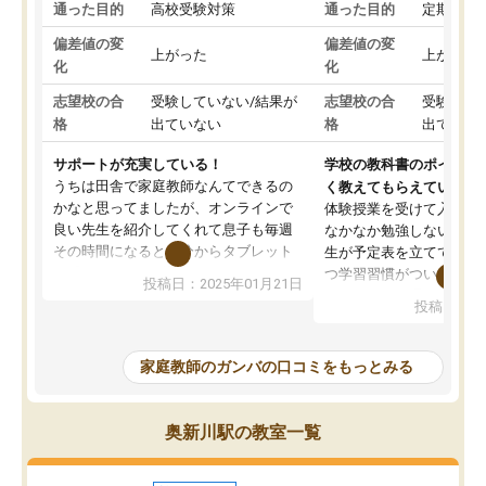
通った目的
高校受験対策
通った目的
定期テス
偏差値の変
偏差値の変
上がった
上がった
化
化
志望校の合
受験していない/結果が
志望校の合
受験して
格
出ていない
格
出ていな
サポートが充実している！
学校の教科書のポイント
うちは田舎で家庭教師なんてできるの
く教えてもらえている
かなと思ってましたが、オンラインで
体験授業を受けて入塾し
良い先生を紹介してくれて息子も毎週
なかなか勉強しない息子
その時間になると自分からタブレット
生が予定表を立ててくれ
を開いてzoomを繋げるようになりまし
つ学習習慣がついてきま
投稿日：2025年01月21日
た！5科目なんでもOKなのもとても気
オンラインで週に一度の
投稿日：20
に入っています
指導が無い日も予定表に
成績もだいぶ下の方でしたが、通い始
したり、LINEでわから
めて1年ほどだった今では平均点以上の
問できるのでとても助か
家庭教師のガンバの口コミをもっとみる
科目が増えてきました！あと1年受験ま
であるので無料の週末教室を使用しな
がら頑張って欲しいと思います！
奥新川駅の教室一覧