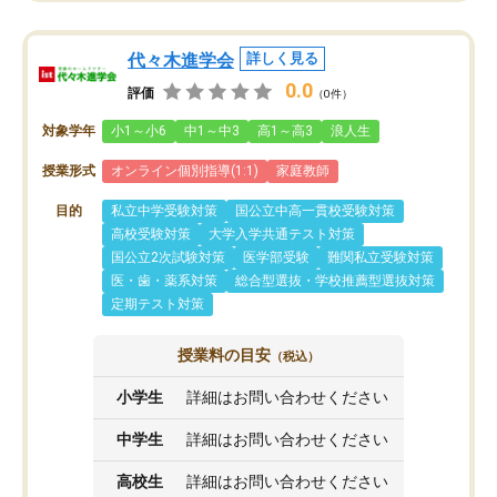
代々木進学会
詳しく見る
0.0
評価
（0件）
対象学年
小1～小6
中1～中3
高1～高3
浪人生
授業形式
オンライン個別指導(1:1)
家庭教師
目的
私立中学受験対策
国公立中高一貫校受験対策
高校受験対策
大学入学共通テスト対策
国公立2次試験対策
医学部受験
難関私立受験対策
医・歯・薬系対策
総合型選抜・学校推薦型選抜対策
定期テスト対策
授業料の目安
（税込）
小学生
詳細はお問い合わせください
中学生
詳細はお問い合わせください
高校生
詳細はお問い合わせください