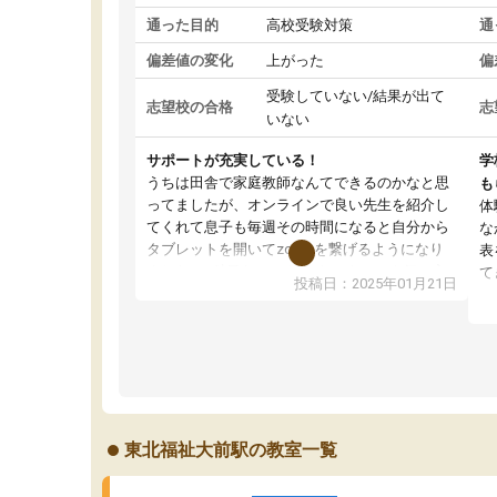
通った目的
高校受験対策
通
偏差値の変化
上がった
偏
受験していない/結果が出て
志望校の合格
志
いない
サポートが充実している！
学
うちは田舎で家庭教師なんてできるのかなと思
も
ってましたが、オンラインで良い先生を紹介し
体
てくれて息子も毎週その時間になると自分から
な
タブレットを開いてzoomを繋げるようになり
表
ました！5科目なんでもOKなのもとても気に入
て
投稿日：2025年01月21日
っています
オ
成績もだいぶ下の方でしたが、通い始めて1年ほ
い
どだった今では平均点以上の科目が増えてきま
か
した！あと1年受験まであるので無料の週末教室
て
を使用しながら頑張って欲しいと思います！
東北福祉大前駅の教室一覧