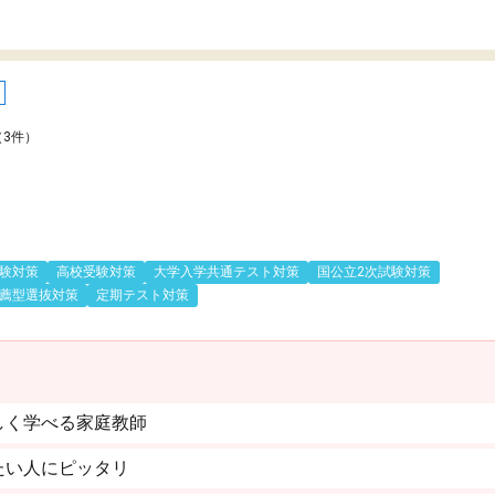
（3件）
験対策
高校受験対策
大学入学共通テスト対策
国公立2次試験対策
薦型選抜対策
定期テスト対策
しく学べる家庭教師
たい人にピッタリ