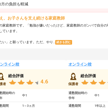
の方の負担も軽減
え、お子さんを支え続ける家庭教師
の家庭教師です。「勉強が嫌いだったけど、家庭教師のガンバで自分の
しています。
い」と願っています。ただ、やり...
続きを読む
ンライン校
オンライン校
総合評価
総合評価
4.6
護者
保護者
塾開始時の
通塾開始時の
中1
中1
年
学年
塾期間
1～3ヵ月
通塾期間
1年以上