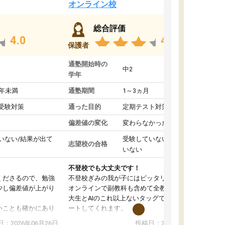
オンライン校
総合評価
4.0
4.4
保護者
通塾開始時の
中2
学年
1年未満
通塾期間
1～3ヵ月
受験対策
通った目的
定期テスト対策
偏差値の変化
変わらなかった
いない/結果が出て
受験していない/結果が出て
志望校の合格
いない
不登校でも大丈夫です！
くださるので、勉強
不登校ぎみの我が子にはピッタリの塾です。
少し偏差値が上がり
オンラインで副教科も含めて全教科対応で、東
大生とAIのこれ以上ないタッグで、学習をサポ
いことも確かにあり
ートしてくれます。
は徐々に減ってき
また、オンラインの自習室もまだ使えていませ
：2026年06月26日
投稿日：2026年06月18日