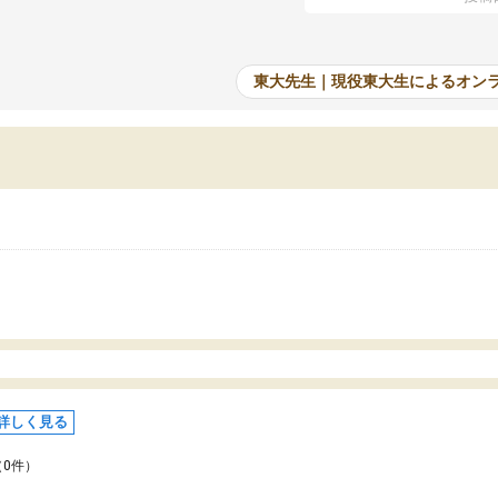
たオンライン自習室が毎日使えていつでも質
て、成績が上がったことで
できるのが心強かったようです。本当に感謝
てきています。
す。
東大先生｜現役東大生によるオン
詳しく見る
（0件）