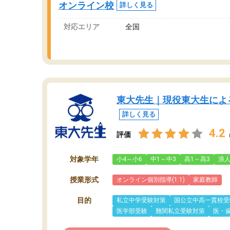
オンライン校
詳しく見る
対応エリア
全国
東大先生｜現役東大生によ
詳しく見る
4.2
評価
対象学年
小4～小6
中1～中3
高1～高3
浪
授業形式
オンライン個別指導(1:1)
家庭教師
目的
私立中学受験対策
国公立中高一貫校受
医学部受験
難関私立受験対策
医・