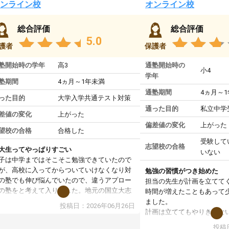
ンライン校
オンライン校
総合評価
総合評価
5.0
護者
保護者
塾開始時の学年
高3
通塾開始時の
小4
学年
塾期間
4ヵ月～1年未満
通塾期間
4ヵ月～
った目的
大学入学共通テスト対策
通った目的
私立中学
差値の変化
上がった
偏差値の変化
上がった
望校の合格
合格した
受験して
志望校の合格
大生ってやっぱりすごい
いない
子は中学まではそこそこ勉強できていたので
が、高校に入ってからついていけなくなり対
勉強の習慣がつき始めた
の塾でも伸び悩んでいたので、違うアプロー
担当の先生が計画を立てて
の塾をと考えて入りました。地元の国立大志
時間が増えたこともあって
で、当初は模試でD判定でしたので心配して
ました。
投稿日：2026年06月26日
たのですが、やはり東大生は受験勉強に詳し
計画は立ててもやりきれな
、先生から良い刺激を受け合格できました。
ますが、サボってしまう日
投稿日