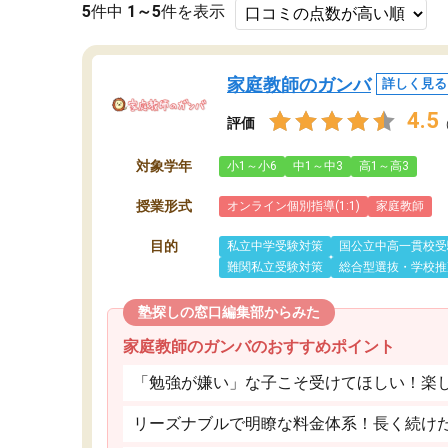
5
件中
1～5
件を表示
家庭教師のガンバ
詳しく見る
4.5
評価
対象学年
小1～小6
中1～中3
高1～高3
授業形式
オンライン個別指導(1:1)
家庭教師
目的
私立中学受験対策
国公立中高一貫校受
難関私立受験対策
総合型選抜・学校推
塾探しの窓口編集部からみた
家庭教師のガンバのおすすめポイント
「勉強が嫌い」な子こそ受けてほしい！楽
リーズナブルで明瞭な料金体系！長く続け