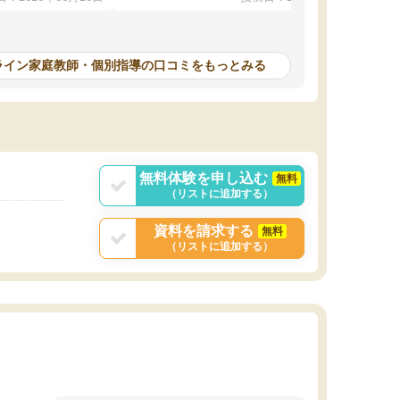
本人もやる気になっ
んが毎日利用でき（東大生が常駐していま
す）、必要なサービスが全て整っています。
計画を立ててくれて自走できるように導いてく
れるので、ちょっと教わるぐらいじゃ全然時間
ライン家庭教師・個別指導の口コミをもっとみる
が足りない！ みたいな方にピッタリです。
無料体験を申し込む
無料
（リストに追加する）
資料を請求する
無料
（リストに追加する）