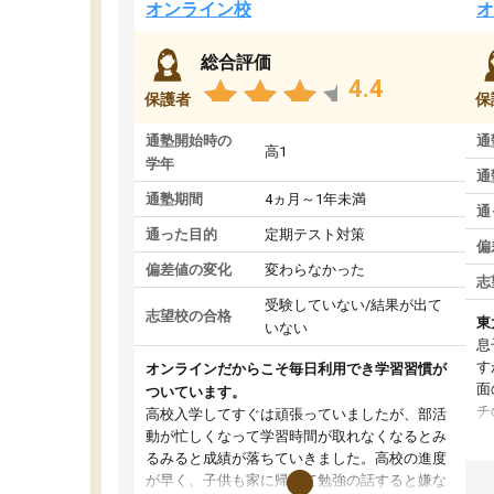
オンライン校
オ
総合評価
4.4
保護者
保
通塾開始時の
通
高1
学年
通
通塾期間
4ヵ月～1年未満
通
通った目的
定期テスト対策
偏
偏差値の変化
変わらなかった
志
受験していない/結果が出て
志望校の合格
東
いない
息
す
オンラインだからこそ毎日利用でき学習習慣が
面
ついています。
チ
高校入学してすぐは頑張っていましたが、部活
望
動が忙しくなって学習時間が取れなくなるとみ
い
るみると成績が落ちていきました。高校の進度
く
が早く、子供も家に帰って勉強の話すると嫌な