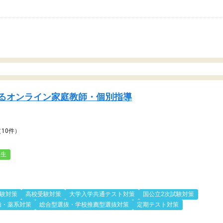
るオンライン家庭教師・個別指導
（10件）
人生
験対策
高校受験対策
大学入学共通テスト対策
国公立2次試験対策
歯・薬系対策
総合型選抜・学校推薦型選抜対策
定期テスト対策