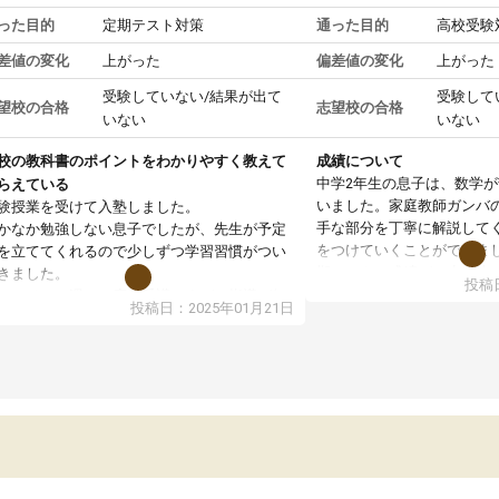
った目的
定期テスト対策
通った目的
高校受験
差値の変化
上がった
偏差値の変化
上がった
受験していない/結果が出て
受験して
望校の合格
志望校の合格
いない
いない
校の教科書のポイントをわかりやすく教えて
成績について
中学2年生の息子は、数学
らえている
いました。家庭教師ガンバ
験授業を受けて入塾しました。
手な部分を丁寧に解説して
かなか勉強しない息子でしたが、先生が予定
をつけていくことができま
を立ててくれるので少しずつ学習習慣がつい
期テストの成績が10点以上
きました。
投稿日
ても喜んでいます。
ンラインで週に一度の受講ですが、指導が無
投稿日：2025年01月21日
日も予定表に基づいて勉強したり、LINEでわ
らないところを質問できるのでとても助かっ
います。