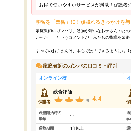
お得で使いやすいサービスが満載！保護者
学習を「楽習」に！頑張れるきっかけを与
家庭教師のガンバは、勉強が嫌いなお子さんのため
かった！」というコメントが、私たちの指導を象徴
すべてのお子さんは、本心では「できるようになりた
家庭教師のガンバの口コミ・評判
オンライン校
オ
総合評価
4.4
保護者
保
通塾開始時の
通
中1
学年
学
通塾期間
1年以上
通