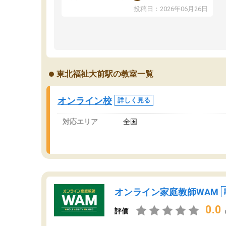
ま
反応を示します。東大先生にお願いしてからは
投稿日：2026年06月26日
問
効率的な計画を先生が立ててくれるので、親と
で
しても安心です。毎日使える自習室とかもあ
り、わからないところがあれば先生が回答して
くれるのも重宝しています。
東北福祉大前駅の教室一覧
オンライン校
詳しく見る
対応エリア
全国
オンライン家庭教師WAM
0.0
評価