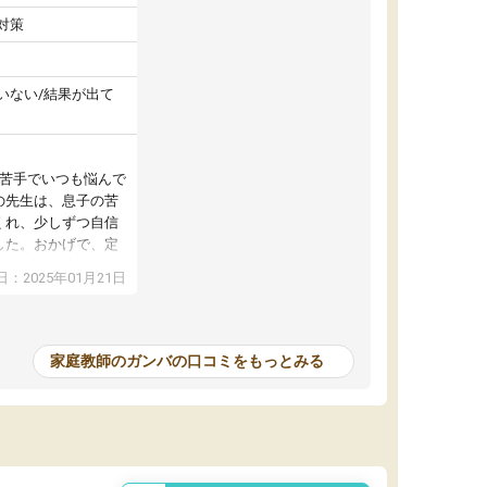
対策
いない/結果が出て
が苦手でいつも悩んで
の先生は、息子の苦
くれ、少しずつ自信
した。おかげで、定
アップし、本人もと
：2025年01月21日
家庭教師のガンバの口コミをもっとみる