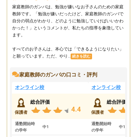
家庭教師のガンバは、勉強が嫌いなお子さんのための家庭
教師です。「勉強が嫌いだったけど、家庭教師のガンバで
自分の弱点がわかり、どのように勉強していけばいいかわ
かった！」というコメントが、私たちの指導を象徴してい
ます。
すべてのお子さんは、本心では「できるようになりたい」
と願っています。ただ、やり...
続きを読む
家庭教師のガンバの口コミ・評判
オンライン校
オンライン校
総合評価
総合評価
4.4
保護者
保護者
通塾開始時
通塾開始時
中1
中1
の学年
の学年