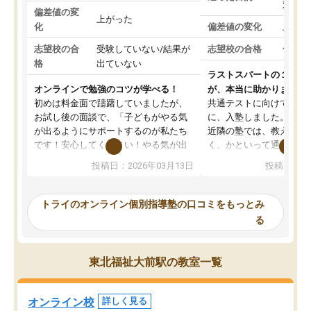
対策
偏差値の変
上がった
化
偏差値の変化
上がっ
志望校の合
受験していない/結果が
志望校の合格
合格し
格
出ていない
ラストスパートの１か月
オンラインで勉強のコツが学べる！
が、本当に助かりました
初めは料金面で躊躇していましたが、
共通テストに向けての追
お試し後の面談で、「子どもがやる気
に、入塾しました。田舎
が出るようにサポートするのが私たち
近隣の塾では、教えても
です！安心してください！やる気が出
く、かといって通うには
ないのは私たち講師の責任です」と言
が、トライならオンライ
投稿日：2026年03月13日
投稿日：20
ってくださり、確かに！と考えて、思
可能なので本当に助かり
い切って入塾しました。英語が苦手だ
テストの内容重視でした
ったんですが、学生の先生から学ぶこ
らないところをピンポイ
トライのオンライン個別指導塾の口コミをもっとみ
とで、勉強のコツみたいなものをつか
頂いて、とてもわかりや
る
み、徐々に成績が上がったらいいなと
していました。一生を左
思っていました。何が今足りないのか
スト、多少お金がかかっ
を的確に指導いただき、子どももびっ
思い切って入塾してよか
東北福祉大前駅の教室一覧
くりするほど楽しんでやる気を持って
塾を受けています。狙い通り、少しず
つ成績も上がり、苦手意識も無くなっ
オンライン校
詳しく見る