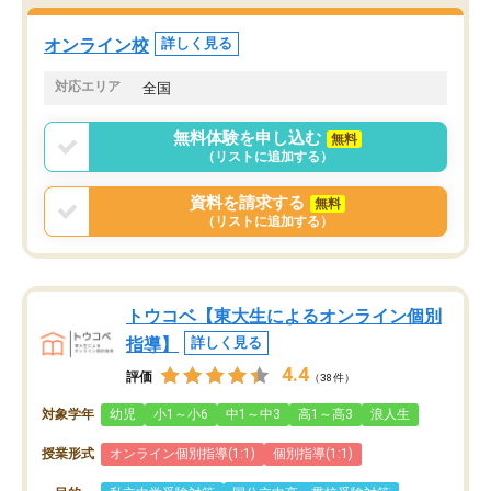
オンライン校
詳しく見る
対応エリア
全国
無料体験を申し込む
無料
（リストに追加する）
資料を請求する
無料
（リストに追加する）
トウコベ【東大生によるオンライン個別
指導】
詳しく見る
4.4
評価
（38件）
対象学年
幼児
小1～小6
中1～中3
高1～高3
浪人生
授業形式
オンライン個別指導(1:1)
個別指導(1:1)