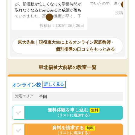
でいたので、違うアプロ
が、部活動が忙しくなって学習時間が
考えて入りました。地元
取れなくなるとみるみると成績が落ち
投稿日：20
で、当初は模試でD判定
ていきました。高校の進度が早く、子
していたのですが、やは
供も家に帰って勉強の話すると嫌な反
投稿日：2026年06月26日
験勉強に詳しく、先生か
応を示します。東大先生にお願いして
受け合格できました。ま
からは効率的な計画を先生が立ててく
自習室が毎日使えていつ
れるので、親としても安心です。毎日
東大先生｜現役東大生によるオンライン家庭教師・
るのが心強かったようで
使える自習室とかもあり、わからない
個別指導の口コミをもっとみる
謝です。
ところがあれば先生が回答してくれる
のも重宝しています。
東北福祉大前駅の教室一覧
オンライン校
詳しく見る
対応エリア
全国
無料体験を申し込む
無料
（リストに追加する）
資料を請求する
無料
（リストに追加する）