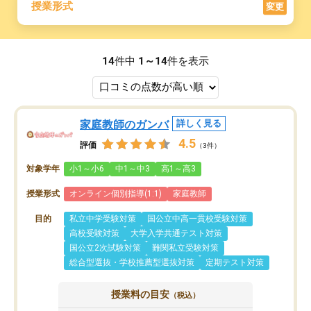
授業形式
変更
14
件中
1～14
件を表示
家庭教師のガンバ
詳しく見る
4.5
評価
（3件）
対象学年
小1～小6
中1～中3
高1～高3
授業形式
オンライン個別指導(1:1)
家庭教師
目的
私立中学受験対策
国公立中高一貫校受験対策
高校受験対策
大学入学共通テスト対策
国公立2次試験対策
難関私立受験対策
総合型選抜・学校推薦型選抜対策
定期テスト対策
授業料の目安
（税込）