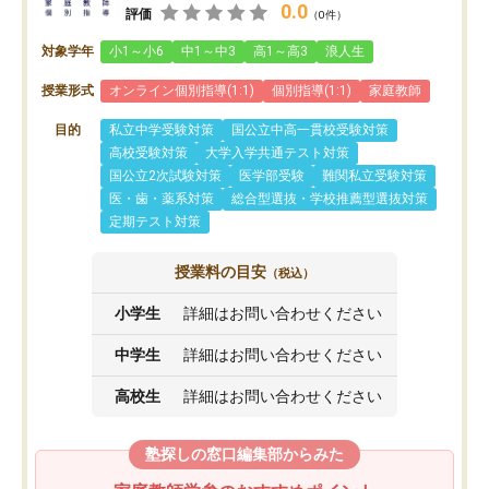
0.0
評価
（0件）
対象学年
小1～小6
中1～中3
高1～高3
浪人生
授業形式
オンライン個別指導(1:1)
個別指導(1:1)
家庭教師
目的
私立中学受験対策
国公立中高一貫校受験対策
高校受験対策
大学入学共通テスト対策
国公立2次試験対策
医学部受験
難関私立受験対策
医・歯・薬系対策
総合型選抜・学校推薦型選抜対策
定期テスト対策
授業料の目安
（税込）
小学生
詳細はお問い合わせください
中学生
詳細はお問い合わせください
高校生
詳細はお問い合わせください
塾探しの窓口編集部からみた