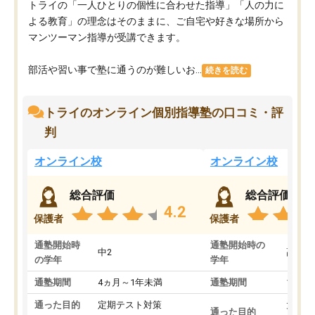
トライの「一人ひとりの個性に合わせた指導」「人の力に
よる教育」の理念はそのままに、ご自宅や好きな場所から
マンツーマン指導が受講できます。
部活や習い事で塾に通うのが難しいお...
続きを読む
トライのオンライン個別指導塾の口コミ・評
判
オンライン校
オンライン校
総合評価
総合評価
4.2
保護者
保護者
通塾開始時
通塾開始時の
中2
高3
の学年
学年
通塾期間
4ヵ月～1年未満
通塾期間
1～3
通った目的
定期テスト対策
大学入
通った目的