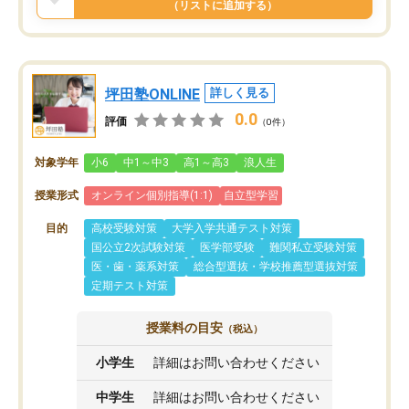
（リストに追加する）
坪田塾ONLINE
詳しく見る
0.0
評価
（0件）
対象学年
小6
中1～中3
高1～高3
浪人生
授業形式
オンライン個別指導(1:1)
自立型学習
目的
高校受験対策
大学入学共通テスト対策
国公立2次試験対策
医学部受験
難関私立受験対策
医・歯・薬系対策
総合型選抜・学校推薦型選抜対策
定期テスト対策
授業料の目安
（税込）
小学生
詳細はお問い合わせください
中学生
詳細はお問い合わせください