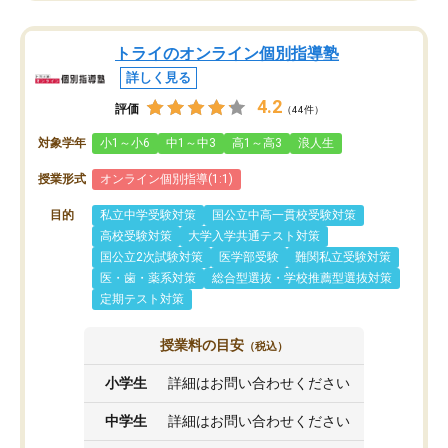
トライのオンライン個別指導塾
詳しく見る
4.2
評価
（44件）
対象学年
小1～小6
中1～中3
高1～高3
浪人生
授業形式
オンライン個別指導(1:1)
目的
私立中学受験対策
国公立中高一貫校受験対策
高校受験対策
大学入学共通テスト対策
国公立2次試験対策
医学部受験
難関私立受験対策
医・歯・薬系対策
総合型選抜・学校推薦型選抜対策
定期テスト対策
授業料の目安
（税込）
小学生
詳細はお問い合わせください
中学生
詳細はお問い合わせください