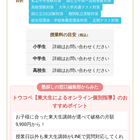
目的
私立中学受験対策
国公立中高一貫校受験対策
高校受験対策
大学入学共通テスト対策
国公立2次試験対策
難関私立受験対策
総合型選抜・学校推薦型選抜対策
定期テスト対策
授業料の目安
（税込）
小学生
詳細はお問い合わせください
中学生
詳細はお問い合わせください
高校生
詳細はお問い合わせください
塾探しの窓口編集部からみた
トウコベ【東大生によるオンライン個別指導】のお
すすめポイント
お子様に合った東大生講師が選べて破格の月額
9,900円から！
授業日以外も東大生講師がLINEで質問対応してくれ