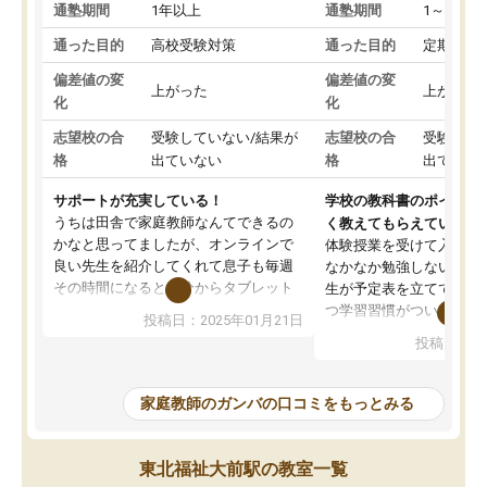
通塾期間
1年以上
通塾期間
1～3ヵ月
通った目的
高校受験対策
通った目的
定期テス
偏差値の変
偏差値の変
上がった
上がった
化
化
志望校の合
受験していない/結果が
志望校の合
受験して
格
出ていない
格
出ていな
サポートが充実している！
学校の教科書のポイント
うちは田舎で家庭教師なんてできるの
く教えてもらえている
かなと思ってましたが、オンラインで
体験授業を受けて入塾し
良い先生を紹介してくれて息子も毎週
なかなか勉強しない息子
その時間になると自分からタブレット
生が予定表を立ててくれ
を開いてzoomを繋げるようになりまし
つ学習習慣がついてきま
投稿日：2025年01月21日
た！5科目なんでもOKなのもとても気
オンラインで週に一度の
投稿日：20
に入っています
指導が無い日も予定表に
成績もだいぶ下の方でしたが、通い始
したり、LINEでわから
めて1年ほどだった今では平均点以上の
問できるのでとても助か
家庭教師のガンバの口コミをもっとみる
科目が増えてきました！あと1年受験ま
であるので無料の週末教室を使用しな
がら頑張って欲しいと思います！
東北福祉大前駅の教室一覧