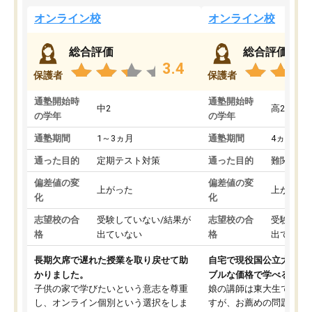
オンライン校
オンライン校
総合評価
総合評価
3.4
保護者
保護者
通塾開始時
通塾開始時
中2
高2
の学年
の学年
通塾期間
1～3ヵ月
通塾期間
4ヵ月～1
通った目的
定期テスト対策
通った目的
難関私立
偏差値の変
偏差値の変
上がった
上がった
化
化
志望校の合
受験していない/結果が
志望校の合
受験して
格
出ていない
格
出ていな
長期欠席で遅れた授業を取り戻せて助
自宅で現役国公立大学生
かりました。
ブルな価格で学べる
子供の家で学びたいという意志を尊重
娘の講師は東大生では無
し、オンライン個別という選択をしま
すが、お薦めの問題集や