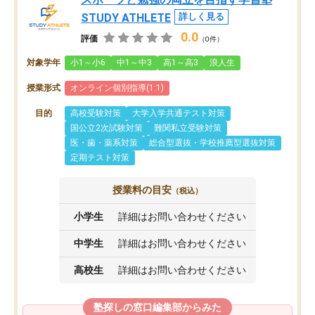
STUDY ATHLETE
詳しく見る
0.0
評価
（0件）
対象学年
小1～小6
中1～中3
高1～高3
浪人生
授業形式
オンライン個別指導(1:1)
目的
高校受験対策
大学入学共通テスト対策
国公立2次試験対策
難関私立受験対策
医・歯・薬系対策
総合型選抜・学校推薦型選抜対策
定期テスト対策
授業料の目安
（税込）
小学生
詳細はお問い合わせください
中学生
詳細はお問い合わせください
高校生
詳細はお問い合わせください
塾探しの窓口編集部からみた