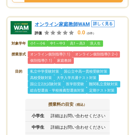
オンライン家庭教師WAM
詳しく見る
0.0
評価
（0件）
対象学年
小1～小6
中1～中3
高1～高3
浪人生
授業形式
オンライン個別指導(1:1)
オンライン個別指導(1:2~)
個別指導(1:1)
家庭教師
目的
私立中学受験対策
国公立中高一貫校受験対策
高校受験対策
大学入学共通テスト対策
国公立2次試験対策
医学部受験
難関私立受験対策
総合型選抜・学校推薦型選抜対策
定期テスト対策
授業料の目安
（税込）
小学生
詳細はお問い合わせください
中学生
詳細はお問い合わせください