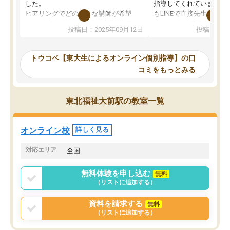
した。
指導してくれています。2
ヒアリングでどのような講師が希望
もLINEで直接先生に質問
か、オプションは付帯するかなど選ぶ
教科でも)。受講科目や
投稿日：2025年09月12日
投稿日：20
事が出来ました。
めれるので、個人に合っ
講師とのマッチング後講師との初回ミ
ると思います。カリキュ
ーティングを行い、その講師で良いか
いなのがあり(有料)、受
トウコベ【東大生によるオンライン個別指導】の口
他の講師を希望するか子供との相性も
ことをどんなスケジュー
コミをもっとみる
見てから講師を決定する事ができま
くか相談したのですが、
す。
ち期待したものではなく
うちの子は、初回面談の講師の方で決
内容でした。それでも明
東北福祉大前駅の教室一覧
定しました。
やる気も出ましたし、苦
くなってきたようなので
オンラインツールを使用した単語帳の
お願いして良かったと思
オンライン校
詳しく見る
共有があり宿題もそちらで出される形
も合わなければチェンジ
でした。
娘は3科目ともずっと同
対応エリア
全国
2ヶ月で担当講師の方がお辞めになると
言う事で講師変更の申し出があり、あ
無料体験を申し込む
無料
まりに短期での変更だった為、塾に通
（リストに追加する）
う事にして退会しました。遅れも取り
戻せ、授業内容や講師の方は良かった
資料を請求する
無料
と思います。
（リストに追加する）