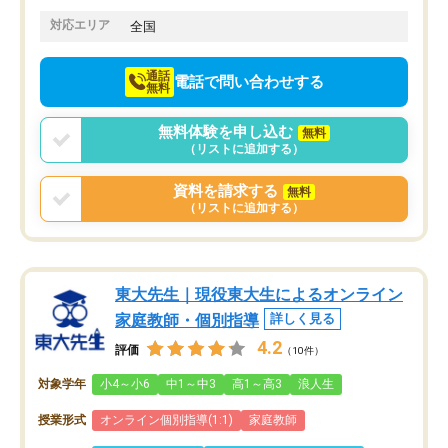
てきたので、さらに苦手な数学も追加
でお願いしました。来年の高校受験に
対応エリア
全国
向けて頑張っています。
通話
電話で問い合わせする
無料
無料体験を申し込む
無料
（リストに追加する）
資料を請求する
無料
（リストに追加する）
東大先生｜現役東大生によるオンライン
家庭教師・個別指導
詳しく見る
4.2
評価
（10件）
対象学年
小4～小6
中1～中3
高1～高3
浪人生
授業形式
オンライン個別指導(1:1)
家庭教師