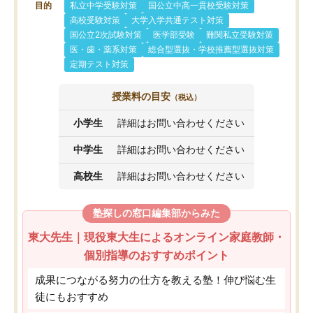
目的
私立中学受験対策
国公立中高一貫校受験対策
高校受験対策
大学入学共通テスト対策
国公立2次試験対策
医学部受験
難関私立受験対策
医・歯・薬系対策
総合型選抜・学校推薦型選抜対策
定期テスト対策
授業料の目安
（税込）
小学生
詳細はお問い合わせください
中学生
詳細はお問い合わせください
高校生
詳細はお問い合わせください
塾探しの窓口編集部からみた
東大先生｜現役東大生によるオンライン家庭教師・
個別指導のおすすめポイント
成果につながる努力の仕方を教える塾！伸び悩む生
徒にもおすすめ