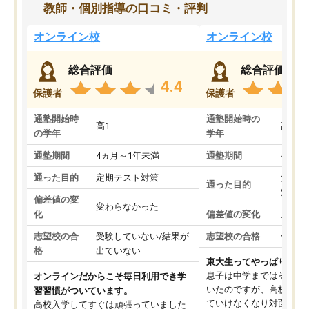
教師・個別指導の口コミ・評判
オンライン校
オンライン校
総合評価
総合評価
4.4
保護者
保護者
通塾開始時
通塾開始時の
高1
高3
の学年
学年
通塾期間
4ヵ月～1年未満
通塾期間
4ヵ月
通った目的
定期テスト対策
大学入
通った目的
対策
偏差値の変
変わらなかった
化
偏差値の変化
上がっ
志望校の合
受験していない/結果が
志望校の合格
合格し
格
出ていない
東大生ってやっぱりすご
息子は中学まではそこそ
オンラインだからこそ毎日利用でき学
いたのですが、高校に入
習習慣がついています。
ていけなくなり対面の塾
高校入学してすぐは頑張っていました