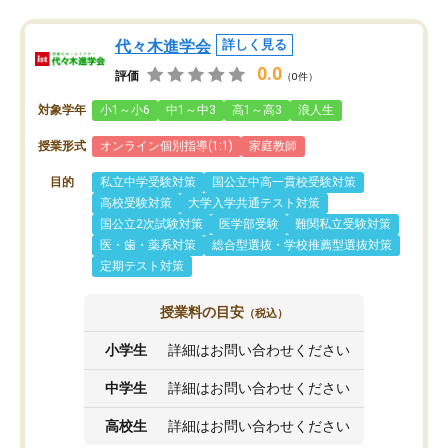
代々木進学会
詳しく見る
0.0
評価
（0件）
対象学年
小1～小6
中1～中3
高1～高3
浪人生
授業形式
オンライン個別指導(1:1)
家庭教師
目的
私立中学受験対策
国公立中高一貫校受験対策
高校受験対策
大学入学共通テスト対策
国公立2次試験対策
医学部受験
難関私立受験対策
医・歯・薬系対策
総合型選抜・学校推薦型選抜対策
定期テスト対策
授業料の目安
（税込）
小学生
詳細はお問い合わせください
中学生
詳細はお問い合わせください
高校生
詳細はお問い合わせください