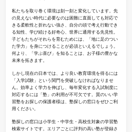
私たちを取り巻く環境は刻一刻と変化しています。先
の見えない時代に必要なのは困難に直面しても対応で
きる柔軟性と折れない強さ、自分の頭で考え行動でき
る知性、学び続ける好奇心、世界に通用する先見性。
子どもたちがそれらを育むためには、「地に足のつい
た学力」を身につけることが必須といえるでしょう。
何より、「学ぶ喜び」を知ることは、お子様の豊かな
未来を拓きます。
しかし現在の日本では、より良い教育環境を得るには
「入学試験」という関門を突破しなければなりませ
ん。効率よく学力を伸ばし、毎年変化する入試制度に
対応するには「塾」の利用が不可欠です。質のいい学
習塾をお探しの保護者様は、塾探しの窓口をぜひご利
用ください。
塾探しの窓口は小学生・中学生・高校生対象の学習塾
検索サイトです。エリアごとに評判の高い塾が登録さ