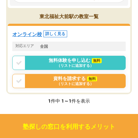
見てから講師を決定する事ができま
くか相談したのですが、
す。
ち期待したものではなく
うちの子は、初回面談の講師の方で決
内容でした。それでも明
東北福祉大前駅の教室一覧
定しました。
やる気も出ましたし、苦
くなってきたようなので
オンラインツールを使用した単語帳の
お願いして良かったと思
オンライン校
詳しく見る
共有があり宿題もそちらで出される形
も合わなければチェンジ
でした。
娘は3科目ともずっと同
対応エリア
全国
2ヶ月で担当講師の方がお辞めになると
言う事で講師変更の申し出があり、あ
無料体験を申し込む
無料
まりに短期での変更だった為、塾に通
（リストに追加する）
う事にして退会しました。遅れも取り
戻せ、授業内容や講師の方は良かった
資料を請求する
無料
と思います。
（リストに追加する）
1
件中
1～1
件を表示
塾探しの窓口を利用するメリット