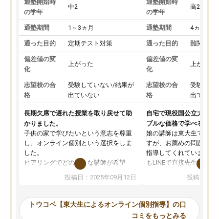
通塾開始時
通塾開始時
中2
高2
の学年
の学年
通塾期間
1～3ヵ月
通塾期間
4ヵ月～1
通った目的
定期テスト対策
通った目的
難関私立
偏差値の変
偏差値の変
上がった
上がった
化
化
志望校の合
受験していない/結果が
志望校の合
受験して
格
出ていない
格
出ていな
長期欠席で遅れた授業を取り戻せて助
自宅で現役国公立大学生
かりました。
ブルな価格で学べる
子供の家で学びたいという意志を尊重
娘の講師は東大生では無
し、オンライン個別という選択をしま
すが、お薦めの問題集や
した。
指導してくれています。2
ヒアリングでどのような講師が希望
もLINEで直接先生に質問
か、オプションは付帯するかなど選ぶ
教科でも)。受講科目や
投稿日：2025年09月12日
投稿日：20
事が出来ました。
めれるので、個人に合っ
講師とのマッチング後講師との初回ミ
ると思います。カリキュ
ーティングを行い、その講師で良いか
いなのがあり(有料)、受
トウコベ【東大生によるオンライン個別指導】の口
他の講師を希望するか子供との相性も
ことをどんなスケジュー
コミをもっとみる