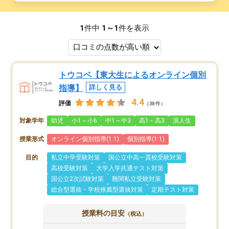
1
件中
1～1
件を表示
トウコベ【東大生によるオンライン個別
指導】
詳しく見る
4.4
評価
（38件）
対象学年
幼児
小1～小6
中1～中3
高1～高3
浪人生
授業形式
オンライン個別指導(1:1)
個別指導(1:1)
目的
私立中学受験対策
国公立中高一貫校受験対策
高校受験対策
大学入学共通テスト対策
国公立2次試験対策
難関私立受験対策
総合型選抜・学校推薦型選抜対策
定期テスト対策
授業料の目安
（税込）