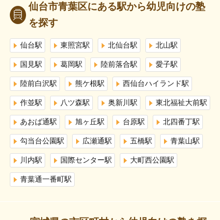
仙台市青葉区にある駅から幼児向けの塾
を探す
仙台駅
東照宮駅
北仙台駅
北山駅
国見駅
葛岡駅
陸前落合駅
愛子駅
陸前白沢駅
熊ケ根駅
西仙台ハイランド駅
作並駅
八ツ森駅
奥新川駅
東北福祉大前駅
あおば通駅
旭ヶ丘駅
台原駅
北四番丁駅
勾当台公園駅
広瀬通駅
五橋駅
青葉山駅
川内駅
国際センター駅
大町西公園駅
青葉通一番町駅