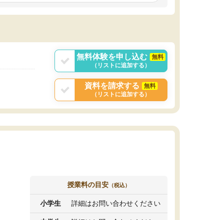
しいオリジナルのカリキュラムを提案してくれ
であれば自学自習で
ました。
1時間の代金がそれな
また24時間いつでもLINEで講師に相談できるの
用の仕方をしたかっ
で、深夜に家で勉強していて疑問や不安が生じ
これといった提案も
ても、直ぐに解消できたのは、大きなメリット
分からず辞めること
と感じました。
ていけない子にはい
無料体験を申し込む
無料
（リストに追加する）
資料を請求する
無料
（リストに追加する）
授業料の目安
（税込）
小学生
詳細はお問い合わせください