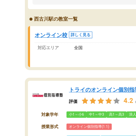
うちの子は、初回面談の講師の方で決定しまし
は
た。
内
出
西古川駅の教室一覧
オンラインツールを使用した単語帳の共有があ
な
り宿題もそちらで出される形でした。
ま
2ヶ月で担当講師の方がお辞めになると言う事で
が
オンライン校
詳しく見る
講師変更の申し出があり、あまりに短期での変
更だった為、塾に通う事にして退会しました。
対応エリア
全国
遅れも取り戻せ、授業内容や講師の方は良かっ
たと思います。
トライのオンライン個別指
4.2
評価
対象学年
小1～小6
中1～中3
高1～高3
浪
授業形式
オンライン個別指導(1:1)