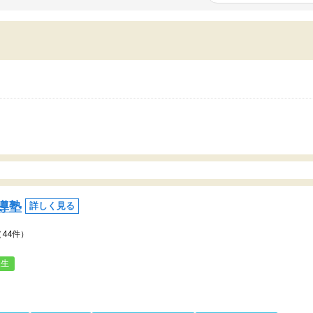
いまいち期待したものではなくふわっとした
範囲は限られており、それ
容でした。それでも明らかに本人のやる気も
進めて良いように思った。
ましたし、苦手科目が楽しくなってきたよう
りに高いため、有意義な利
ので、トウコベにお願いして良かったと思い
たが、大学生の先生からは
す。講師も合わなければチェンジできます
なく、上手い活用の仕方が
、娘は3科目ともずっと同じ先生です。
とした。学校の授業につい
いのかも。
導塾
詳しく見る
（44件）
人生