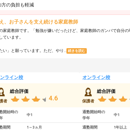
の方の負担も軽減
え、お子さんを支え続ける家庭教師
の家庭教師です。「勉強が嫌いだったけど、家庭教師のガンバで自分の
しています。
い」と願っています。ただ、やり...
続きを読む
ンライン校
オンライン校
総合評価
総合評価
4.6
護者
保護者
塾開始時の
通塾開始時の
中1
中1
年
学年
塾期間
1～3ヵ月
通塾期間
1年以上