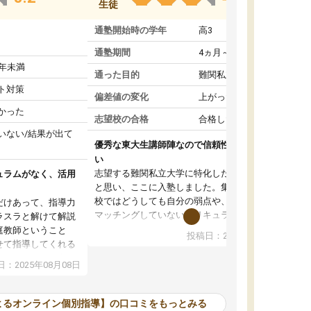
生徒
通塾開始時の学年
高3
通塾期間
4ヵ月～1年未満
1年未満
通った目的
難関私立受験対策
ト対策
偏差値の変化
上がった
かった
志望校の合格
合格した
いない/結果が出て
優秀な東大生講師陣なので信頼性や安心感が高
い
志望する難関私立大学に特化した準備をしたい
ュラムがなく、活用
と思い、ここに入塾しました。集団指導の予備
校ではどうしても自分の弱点や、志望校対策に
だけあって、指導力
マッチングしていないカリキュラムに不安を感
ラスラと解けて解説
じたからです。
庭教師ということ
投稿日：2024年02月19日
また受験のノウハウを蓄積している優秀な東大
せて指導してくれる
生講師陣をそろえていることや、完全オンライ
ラムがない。当方
：2025年08月08日
ン制というのも、ここを選んだ重要なポイント
るため、学校の教科
です。実際に入塾してみると、きめ細かいマン
な形で活用をさせて
ツーマン指導によって、自分の志望校にふさわ
間を使って進められる
よるオンライン個別指導】の口コミをもっとみる