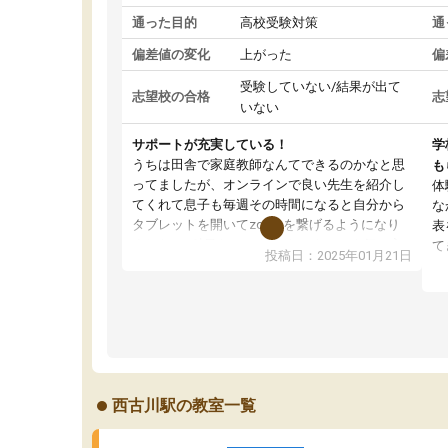
通った目的
高校受験対策
通
偏差値の変化
上がった
偏
受験していない/結果が出て
志望校の合格
志
いない
サポートが充実している！
学
うちは田舎で家庭教師なんてできるのかなと思
も
ってましたが、オンラインで良い先生を紹介し
体
てくれて息子も毎週その時間になると自分から
な
タブレットを開いてzoomを繋げるようになり
表
ました！5科目なんでもOKなのもとても気に入
て
投稿日：2025年01月21日
っています
オ
成績もだいぶ下の方でしたが、通い始めて1年ほ
い
どだった今では平均点以上の科目が増えてきま
か
した！あと1年受験まであるので無料の週末教室
て
を使用しながら頑張って欲しいと思います！
西古川駅の教室一覧