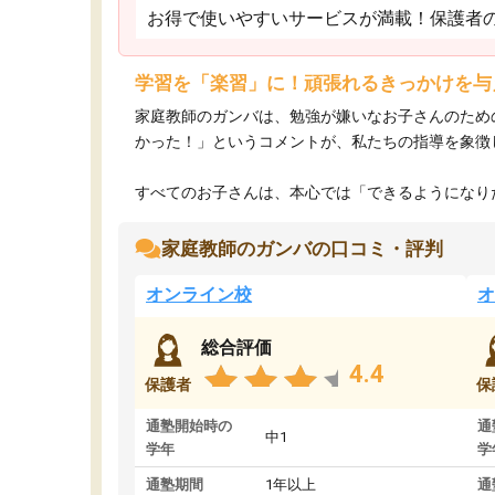
お得で使いやすいサービスが満載！保護者
学習を「楽習」に！頑張れるきっかけを与
家庭教師のガンバは、勉強が嫌いなお子さんのため
かった！」というコメントが、私たちの指導を象徴
すべてのお子さんは、本心では「できるようになりた
家庭教師のガンバの口コミ・評判
オンライン校
オ
総合評価
4.4
保護者
保
通塾開始時の
通
中1
学年
学
通塾期間
1年以上
通