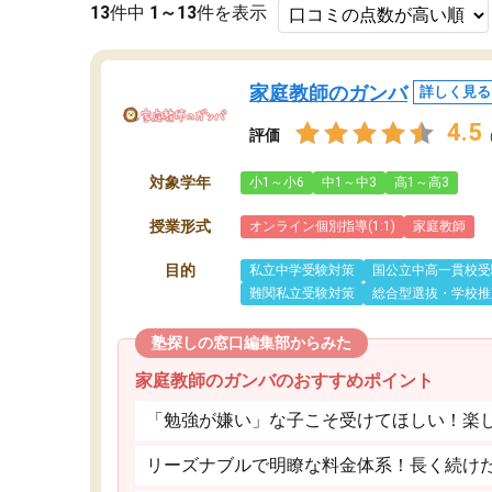
13
件中
1～13
件を表示
家庭教師のガンバ
詳しく見る
4.5
評価
対象学年
小1～小6
中1～中3
高1～高3
授業形式
オンライン個別指導(1:1)
家庭教師
目的
私立中学受験対策
国公立中高一貫校受
難関私立受験対策
総合型選抜・学校推
塾探しの窓口編集部からみた
家庭教師のガンバのおすすめポイント
「勉強が嫌い」な子こそ受けてほしい！楽
リーズナブルで明瞭な料金体系！長く続け