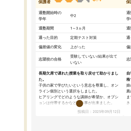
保護者
保
通塾開始時の
通
中2
学年
学
通塾期間
1～3ヵ月
通
通った目的
定期テスト対策
通
偏差値の変化
上がった
偏
受験していない/結果が出て
志望校の合格
志
いない
長期欠席で遅れた授業を取り戻せて助かりまし
自
た。
格
子供の家で学びたいという意志を尊重し、オン
娘
ライン個別という選択をしました。
薦
ヒアリングでどのような講師が希望か、オプシ
ま
ョンは付帯するかなど選ぶ事が出来ました。
き
講師とのマッチング後講師との初回ミーティン
に
投稿日：2025年09月12日
グを行い、その講師で良いか他の講師を希望す
思
るか子供との相性も見てから講師を決定する事
(
ができます。
ュ