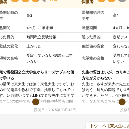
護者
保護者
塾開始時の
通塾開始時の
高2
高1
年
学年
塾期間
4ヵ月～1年未満
通塾期間
4ヵ月～
った目的
難関私立受験対策
通った目的
定期テス
差値の変化
上がった
偏差値の変化
変わらな
受験していない/結果が出て
受験して
望校の合格
志望校の合格
いない
いない
宅で現役国公立大学生からリーズナブルな価
先生の質はよいが、カリキ
で学べる
方法が分からない
の講師は東大生では無く東北大生ですが、お
先生は、さすが東大の先生
めの問題集や教材で丁寧に指導してくれてい
は高く、所見の問題でもス
す。24時間いつでもLINEで直接先生に質問で
ができる。ただし、個別家
ます(どの教科でも)。受講科目や時間も自由
で、なんでもこちらに合わ
決めれるので、個人に合った勉強ができると
のだが、具体的なカリキュ
投稿日：2025年08月13日
投稿日
います。カリキュラム相談みたいなのがあり
は、授業の先取り学習をす
有料)、受験までにどんなことをどんなスケジ
書を一緒に進めていくよう
ールでやっていくか相談したのですが、それ
いただいたが、1時間の時
トウコベ【東大生に