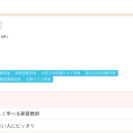
（3件）
験対策
高校受験対策
大学入学共通テスト対策
国公立2次試験対策
薦型選抜対策
定期テスト対策
しく学べる家庭教師
たい人にピッタリ