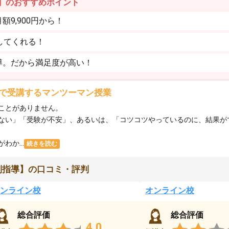
】のおすすめポイント
9,900円から！
してくれる！
導。だから満足度が高い！
で受講するマンツーマン授業
ことがありません。
ない」「受験が不安」、あるいは、「コツコツやっているのに、結果が
か...
続きを読む
別指導】の口コミ・評判
ンライン校
オンライン校
総合評価
総合評価
4.0