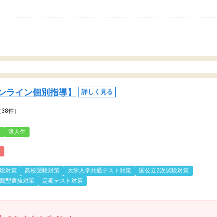
ンライン個別指導】
詳しく見る
（38件）
3
浪人生
)
験対策
高校受験対策
大学入学共通テスト対策
国公立2次試験対策
薦型選抜対策
定期テスト対策