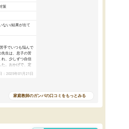
対策
いない/結果が出て
が苦手でいつも悩んで
の先生は、息子の苦
くれ、少しずつ自信
した。おかげで、定
アップし、本人もと
：2025年01月21日
家庭教師のガンバの口コミをもっとみる