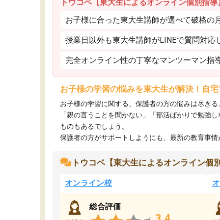
トウコベ【東大生によるオンライン個別指導
お子様に合った東大生講師が選べて破格の月額
授業日以外も東大生講師がLINEで質問対応
完全オンライン性の丁寧なマンツーマン指
お子様の学習の悩みを東大生が解決！自宅
お子様の学習に関する、保護者の方の悩みは尽きる
「親の言うことを聞かない」「部活ばかりで勉強し
ものもあるでしょう。
保護者の方がサポートしようにも、最新の教育事情がわ
トウコベ【東大生によるオンライン個
オンライン校
オ
総合評価
3.4