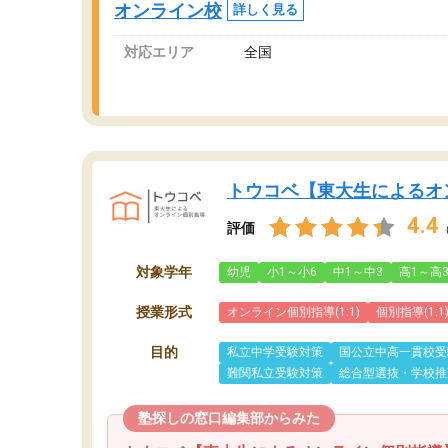
オンライン校
詳しく見る
対応エリア
全国
トウコベ【東大生によるオ
4.4
評価
対象学年
幼児
小1～小6
中1～中3
高1～高
授業形式
オンライン個別指導(1:1)
個別指導(1:1
目的
私立中学受験対策
国公立中高一貫校受
難関私立受験対策
総合型選抜・学校推
塾探しの窓口編集部からみた