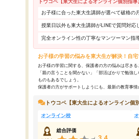
トウコベ【東大生によるオンライン個別指導
お子様に合った東大生講師が選べて破格の月額
授業日以外も東大生講師がLINEで質問対応
完全オンライン性の丁寧なマンツーマン指
お子様の学習の悩みを東大生が解決！自宅
お子様の学習に関する、保護者の方の悩みは尽きる
「親の言うことを聞かない」「部活ばかりで勉強し
ものもあるでしょう。
保護者の方がサポートしようにも、最新の教育事情がわ
トウコベ【東大生によるオンライン個
オンライン校
オ
総合評価
3.4