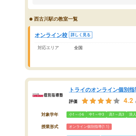
うちの子は、初回面談の講師の方で決定しまし
は
た。
内
出
西古川駅の教室一覧
オンラインツールを使用した単語帳の共有があ
な
り宿題もそちらで出される形でした。
ま
2ヶ月で担当講師の方がお辞めになると言う事で
が
オンライン校
詳しく見る
講師変更の申し出があり、あまりに短期での変
更だった為、塾に通う事にして退会しました。
対応エリア
全国
遅れも取り戻せ、授業内容や講師の方は良かっ
たと思います。
トライのオンライン個別指
4.2
評価
対象学年
小1～小6
中1～中3
高1～高3
浪
授業形式
オンライン個別指導(1:1)