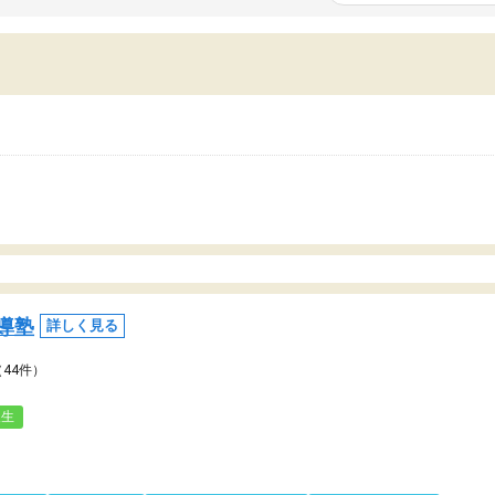
いまいち期待したものではなくふわっとした
範囲は限られており、それ
容でした。それでも明らかに本人のやる気も
進めて良いように思った。
ましたし、苦手科目が楽しくなってきたよう
りに高いため、有意義な利
ので、トウコベにお願いして良かったと思い
たが、大学生の先生からは
す。講師も合わなければチェンジできます
なく、上手い活用の仕方が
、娘は3科目ともずっと同じ先生です。
とした。学校の授業につい
いのかも。
導塾
詳しく見る
（44件）
人生