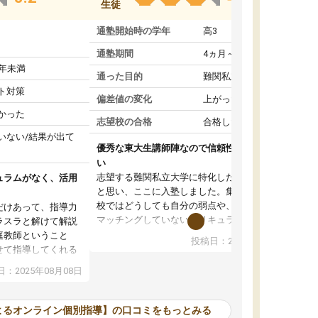
生徒
通塾開始時の学年
高3
通塾期間
4ヵ月～1年未満
1年未満
通った目的
難関私立受験対策
ト対策
偏差値の変化
上がった
かった
志望校の合格
合格した
いない/結果が出て
優秀な東大生講師陣なので信頼性や安心感が高
い
志望する難関私立大学に特化した準備をしたい
ュラムがなく、活用
と思い、ここに入塾しました。集団指導の予備
校ではどうしても自分の弱点や、志望校対策に
だけあって、指導力
マッチングしていないカリキュラムに不安を感
ラスラと解けて解説
じたからです。
庭教師ということ
投稿日：2024年02月19日
また受験のノウハウを蓄積している優秀な東大
せて指導してくれる
生講師陣をそろえていることや、完全オンライ
ラムがない。当方
：2025年08月08日
ン制というのも、ここを選んだ重要なポイント
るため、学校の教科
です。実際に入塾してみると、きめ細かいマン
な形で活用をさせて
ツーマン指導によって、自分の志望校にふさわ
間を使って進められる
よるオンライン個別指導】の口コミをもっとみる