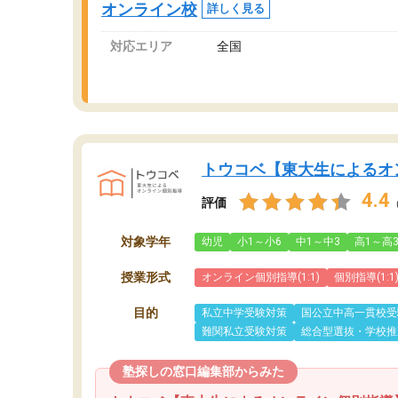
オンライン校
詳しく見る
対応エリア
全国
トウコベ【東大生によるオ
4.4
評価
対象学年
幼児
小1～小6
中1～中3
高1～高
授業形式
オンライン個別指導(1:1)
個別指導(1:1
目的
私立中学受験対策
国公立中高一貫校受
難関私立受験対策
総合型選抜・学校推
塾探しの窓口編集部からみた