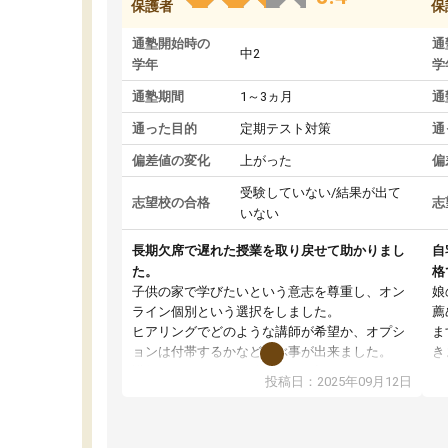
保護者
保
通塾開始時の
通
中2
学年
学
通塾期間
1～3ヵ月
通
通った目的
定期テスト対策
通
偏差値の変化
上がった
偏
受験していない/結果が出て
志望校の合格
志
いない
長期欠席で遅れた授業を取り戻せて助かりまし
自
た。
格
子供の家で学びたいという意志を尊重し、オン
娘
ライン個別という選択をしました。
薦
ヒアリングでどのような講師が希望か、オプシ
ま
ョンは付帯するかなど選ぶ事が出来ました。
き
講師とのマッチング後講師との初回ミーティン
に
投稿日：2025年09月12日
グを行い、その講師で良いか他の講師を希望す
思
るか子供との相性も見てから講師を決定する事
(
ができます。
ュ