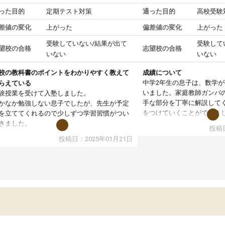
った目的
定期テスト対策
通った目的
高校受験
差値の変化
上がった
偏差値の変化
上がった
受験していない/結果が出て
受験して
望校の合格
志望校の合格
いない
いない
校の教科書のポイントをわかりやすく教えて
成績について
中学2年生の息子は、数学
らえている
いました。家庭教師ガンバ
験授業を受けて入塾しました。
手な部分を丁寧に解説して
かなか勉強しない息子でしたが、先生が予定
をつけていくことができま
を立ててくれるので少しずつ学習習慣がつい
期テストの成績が10点以上
きました。
投稿日
ても喜んでいます。
ンラインで週に一度の受講ですが、指導が無
投稿日：2025年01月21日
日も予定表に基づいて勉強したり、LINEでわ
らないところを質問できるのでとても助かっ
います。