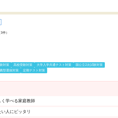
（3件）
験対策
高校受験対策
大学入学共通テスト対策
国公立2次試験対策
薦型選抜対策
定期テスト対策
しく学べる家庭教師
たい人にピッタリ