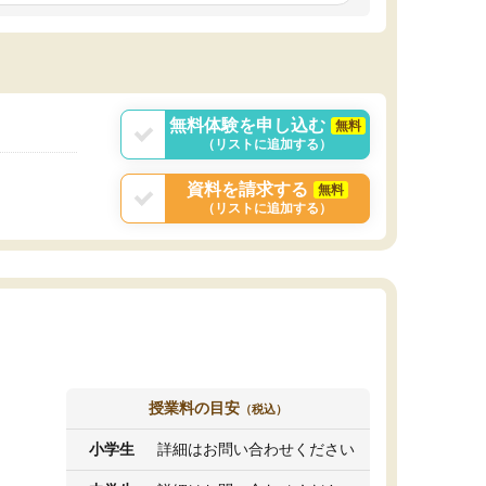
しいオリジナルのカリキュラムを提案してくれ
であれば自学自習で
ました。
1時間の代金がそれな
また24時間いつでもLINEで講師に相談できるの
用の仕方をしたかっ
で、深夜に家で勉強していて疑問や不安が生じ
これといった提案も
ても、直ぐに解消できたのは、大きなメリット
分からず辞めること
と感じました。
ていけない子にはい
無料体験を申し込む
無料
（リストに追加する）
資料を請求する
無料
（リストに追加する）
授業料の目安
（税込）
小学生
詳細はお問い合わせください