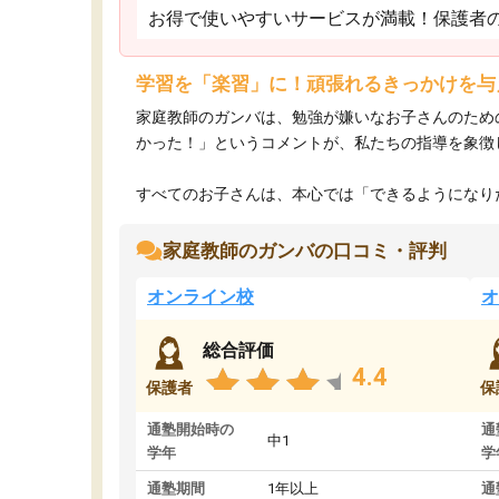
お得で使いやすいサービスが満載！保護者
学習を「楽習」に！頑張れるきっかけを与
家庭教師のガンバは、勉強が嫌いなお子さんのため
かった！」というコメントが、私たちの指導を象徴
すべてのお子さんは、本心では「できるようになりた
家庭教師のガンバの口コミ・評判
オンライン校
オ
総合評価
4.4
保護者
保
通塾開始時の
通
中1
学年
学
通塾期間
1年以上
通