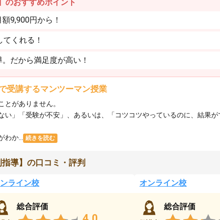
】のおすすめポイント
9,900円から！
してくれる！
導。だから満足度が高い！
で受講するマンツーマン授業
ことがありません。
ない」「受験が不安」、あるいは、「コツコツやっているのに、結果が
か...
続きを読む
別指導】の口コミ・評判
ンライン校
オンライン校
総合評価
総合評価
4.0