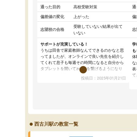
通った目的
高校受験対策
通
偏差値の変化
上がった
偏
受験していない/結果が出て
志望校の合格
志
いない
サポートが充実している！
学
うちは田舎で家庭教師なんてできるのかなと思
も
ってましたが、オンラインで良い先生を紹介し
体
てくれて息子も毎週その時間になると自分から
な
タブレットを開いてzoomを繋げるようになり
表
ました！5科目なんでもOKなのもとても気に入
て
投稿日：2025年01月21日
っています
オ
成績もだいぶ下の方でしたが、通い始めて1年ほ
い
どだった今では平均点以上の科目が増えてきま
か
した！あと1年受験まであるので無料の週末教室
て
を使用しながら頑張って欲しいと思います！
西古川駅の教室一覧