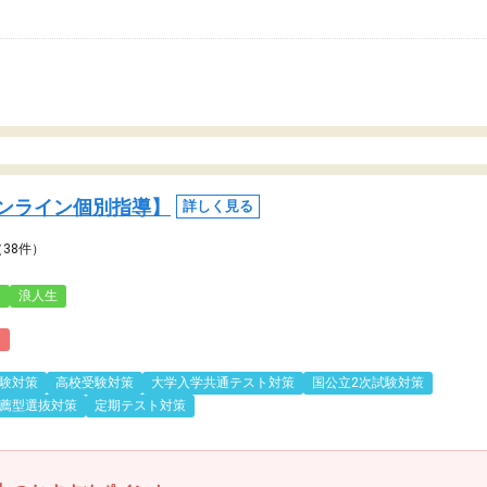
ンライン個別指導】
詳しく見る
（38件）
3
浪人生
)
験対策
高校受験対策
大学入学共通テスト対策
国公立2次試験対策
薦型選抜対策
定期テスト対策