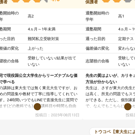
護者
保護者
塾開始時の
通塾開始時の
高2
高1
年
学年
塾期間
4ヵ月～1年未満
通塾期間
4ヵ月～
った目的
難関私立受験対策
通った目的
定期テス
差値の変化
上がった
偏差値の変化
変わらな
受験していない/結果が出て
受験して
望校の合格
志望校の合格
いない
いない
宅で現役国公立大学生からリーズナブルな価
先生の質はよいが、カリキ
で学べる
方法が分からない
の講師は東大生では無く東北大生ですが、お
先生は、さすが東大の先生
めの問題集や教材で丁寧に指導してくれてい
は高く、所見の問題でもス
す。24時間いつでもLINEで直接先生に質問で
ができる。ただし、個別家
ます(どの教科でも)。受講科目や時間も自由
で、なんでもこちらに合わ
決めれるので、個人に合った勉強ができると
のだが、具体的なカリキュ
投稿日：2025年08月13日
投稿日
います。カリキュラム相談みたいなのがあり
は、授業の先取り学習をす
有料)、受験までにどんなことをどんなスケジ
書を一緒に進めていくよう
ールでやっていくか相談したのですが、それ
いただいたが、1時間の時
トウコベ【東大生に