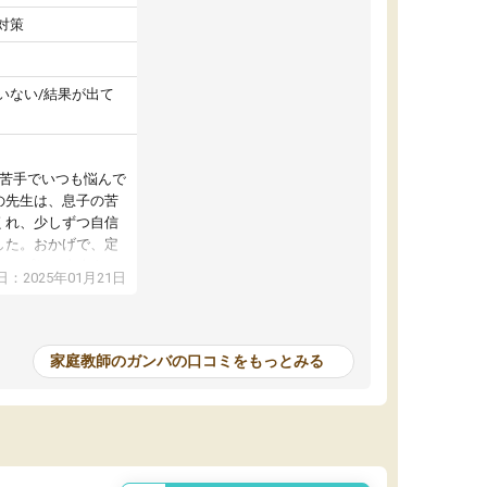
対策
いない/結果が出て
が苦手でいつも悩んで
の先生は、息子の苦
くれ、少しずつ自信
した。おかげで、定
アップし、本人もと
：2025年01月21日
家庭教師のガンバの口コミをもっとみる