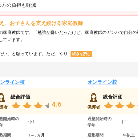
の方の負担も軽減
え、お子さんを支え続ける家庭教師
の家庭教師です。「勉強が嫌いだったけど、家庭教師のガンバで自分の
しています。
い」と願っています。ただ、やり...
続きを読む
ンライン校
オンライン校
総合評価
総合評価
4.6
護者
保護者
塾開始時の
通塾開始時の
中1
中1
年
学年
塾期間
1～3ヵ月
通塾期間
1年以上