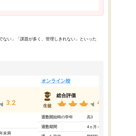
でない」「課題が多く、管理しきれない」といった
オンライン校
総合評価
3.2
4.4
生徒
通塾開始時の学年
高3
通塾期間
4ヵ月～1年未満
1年未満