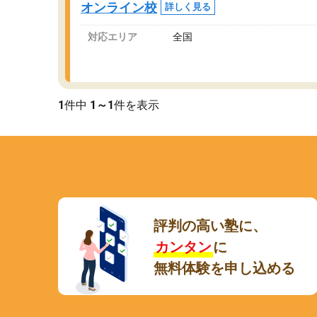
オンライン校
詳しく見る
講師変更の申し出があり、あまりに短期での変
更だった為、塾に通う事にして退会しました。
対応エリア
全国
遅れも取り戻せ、授業内容や講師の方は良かっ
たと思います。
1
件中
1～1
件を表示
評判の高い塾に、
カンタン
に
無料体験を申し込める