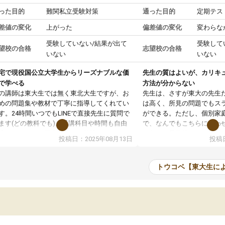
った目的
難関私立受験対策
通った目的
定期テス
差値の変化
上がった
偏差値の変化
変わらな
受験していない/結果が出て
受験して
望校の合格
志望校の合格
いない
いない
宅で現役国公立大学生からリーズナブルな価
先生の質はよいが、カリキ
で学べる
方法が分からない
の講師は東大生では無く東北大生ですが、お
先生は、さすが東大の先生
めの問題集や教材で丁寧に指導してくれてい
は高く、所見の問題でもス
す。24時間いつでもLINEで直接先生に質問で
ができる。ただし、個別家
ます(どの教科でも)。受講科目や時間も自由
で、なんでもこちらに合わ
決めれるので、個人に合った勉強ができると
のだが、具体的なカリキュ
投稿日：2025年08月13日
投稿日
います。カリキュラム相談みたいなのがあり
は、授業の先取り学習をす
有料)、受験までにどんなことをどんなスケジ
書を一緒に進めていくよう
ールでやっていくか相談したのですが、それ
いただいたが、1時間の時
トウコベ【東大生に
いまいち期待したものではなくふわっとした
範囲は限られており、それ
容でした。それでも明らかに本人のやる気も
進めて良いように思った。
ましたし、苦手科目が楽しくなってきたよう
りに高いため、有意義な利
ので、トウコベにお願いして良かったと思い
たが、大学生の先生からは
す。講師も合わなければチェンジできます
なく、上手い活用の仕方が
、娘は3科目ともずっと同じ先生です。
とした。学校の授業につい