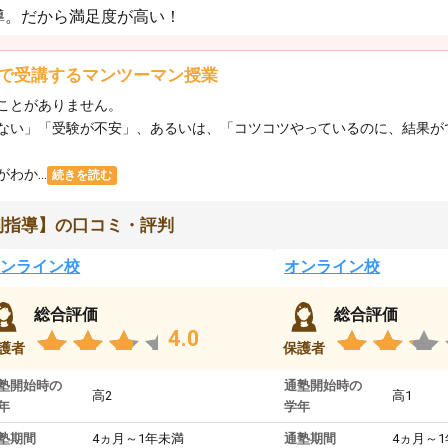
導。だから満足度が高い！
で受講するマンツーマン授業
ことがありません。
ない」「受験が不安」、あるいは、「コツコツやっているのに、結果が
か...
続きを読む
別指導】の口コミ・評判
ンライン校
オンライン校
総合評価
総合評価
4.0
護者
保護者
塾開始時の
通塾開始時の
高2
高1
年
学年
塾期間
4ヵ月～1年未満
通塾期間
4ヵ月～