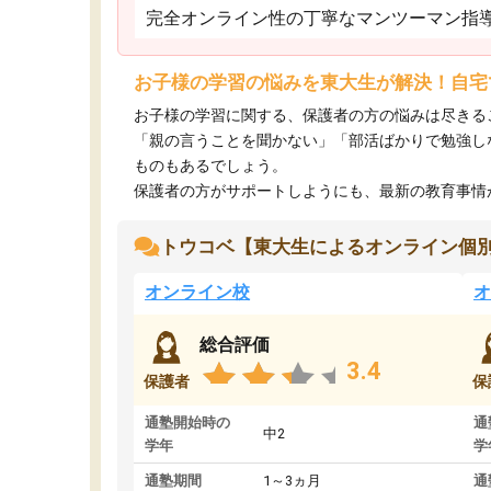
完全オンライン性の丁寧なマンツーマン指
お子様の学習の悩みを東大生が解決！自宅
お子様の学習に関する、保護者の方の悩みは尽きる
「親の言うことを聞かない」「部活ばかりで勉強し
ものもあるでしょう。
保護者の方がサポートしようにも、最新の教育事情がわ
トウコベ【東大生によるオンライン個
オンライン校
オ
総合評価
3.4
保護者
保
通塾開始時の
通
中2
学年
学
通塾期間
1～3ヵ月
通