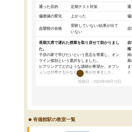
通った目的
定期テスト対策
通
偏差値の変化
上がった
偏
受験していない/結果が出て
志望校の合格
志
いない
長期欠席で遅れた授業を取り戻せて助かりまし
自
た。
格
子供の家で学びたいという意志を尊重し、オン
娘
ライン個別という選択をしました。
薦
ヒアリングでどのような講師が希望か、オプシ
ま
ョンは付帯するかなど選ぶ事が出来ました。
き
講師とのマッチング後講師との初回ミーティン
に
投稿日：2025年09月12日
グを行い、その講師で良いか他の講師を希望す
思
るか子供との相性も見てから講師を決定する事
(
ができます。
ュ
うちの子は、初回面談の講師の方で決定しまし
は
た。
内
出
有備館駅の教室一覧
オンラインツールを使用した単語帳の共有があ
な
り宿題もそちらで出される形でした。
ま
2ヶ月で担当講師の方がお辞めになると言う事で
が