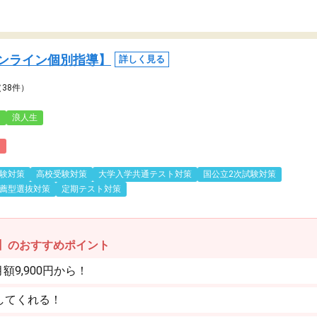
ンライン個別指導】
詳しく見る
（38件）
3
浪人生
)
験対策
高校受験対策
大学入学共通テスト対策
国公立2次試験対策
薦型選抜対策
定期テスト対策
】のおすすめポイント
9,900円から！
してくれる！