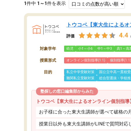
1
件中
1～1
件を表示
トウコベ【東大生によるオ
4.4
評価
対象学年
幼児
小1～小6
中1～中3
高1～高
授業形式
オンライン個別指導(1:1)
個別指導(1:1
目的
私立中学受験対策
国公立中高一貫校受
難関私立受験対策
総合型選抜・学校推
塾探しの窓口編集部からみた
トウコベ【東大生によるオンライン個別指導
お子様に合った東大生講師が選べて破格の月額
授業日以外も東大生講師がLINEで質問対応