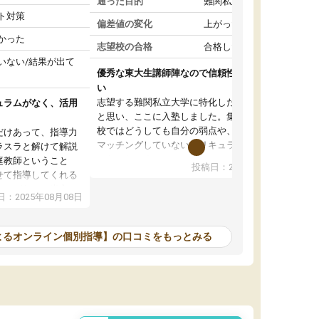
通った目的
難関私立受験対策
ト対策
偏差値の変化
上がった
かった
志望校の合格
合格した
いない/結果が出て
優秀な東大生講師陣なので信頼性や安心感が高
い
志望する難関私立大学に特化した準備をしたい
ュラムがなく、活用
と思い、ここに入塾しました。集団指導の予備
校ではどうしても自分の弱点や、志望校対策に
だけあって、指導力
マッチングしていないカリキュラムに不安を感
ラスラと解けて解説
じたからです。
庭教師ということ
投稿日：2024年02月19日
また受験のノウハウを蓄積している優秀な東大
せて指導してくれる
生講師陣をそろえていることや、完全オンライ
ラムがない。当方
：2025年08月08日
ン制というのも、ここを選んだ重要なポイント
るため、学校の教科
です。実際に入塾してみると、きめ細かいマン
な形で活用をさせて
ツーマン指導によって、自分の志望校にふさわ
間を使って進められる
よるオンライン個別指導】の口コミをもっとみる
しいオリジナルのカリキュラムを提案してくれ
であれば自学自習で
ました。
1時間の代金がそれな
また24時間いつでもLINEで講師に相談できるの
用の仕方をしたかっ
で、深夜に家で勉強していて疑問や不安が生じ
これといった提案も
ても、直ぐに解消できたのは、大きなメリット
分からず辞めること
と感じました。
ていけない子にはい