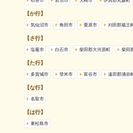
石巻市
岩沼市
大崎市
伊具郡丸森町
【か行】
気仙沼市
角田市
栗原市
刈田郡蔵王
【さ行】
塩竈市
白石市
柴田郡大河原町
柴田
【た行】
多賀城市
登米市
富谷市
遠田郡涌谷
【な行】
名取市
【は行】
東松島市