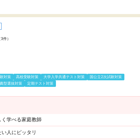
（3件）
験対策
高校受験対策
大学入学共通テスト対策
国公立2次試験対策
薦型選抜対策
定期テスト対策
しく学べる家庭教師
たい人にピッタリ