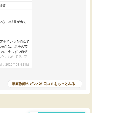
対策
いない/結果が出て
が苦手でいつも悩んで
の先生は、息子の苦
くれ、少しずつ自信
した。おかげで、定
アップし、本人もと
：2025年01月21日
家庭教師のガンバの口コミをもっとみる