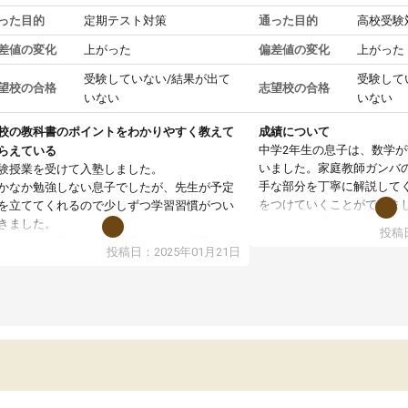
った目的
定期テスト対策
通った目的
高校受験
差値の変化
上がった
偏差値の変化
上がった
受験していない/結果が出て
受験して
望校の合格
志望校の合格
いない
いない
校の教科書のポイントをわかりやすく教えて
成績について
中学2年生の息子は、数学
らえている
いました。家庭教師ガンバ
験授業を受けて入塾しました。
手な部分を丁寧に解説して
かなか勉強しない息子でしたが、先生が予定
をつけていくことができま
を立ててくれるので少しずつ学習習慣がつい
期テストの成績が10点以上
きました。
投稿日
ても喜んでいます。
ンラインで週に一度の受講ですが、指導が無
投稿日：2025年01月21日
日も予定表に基づいて勉強したり、LINEでわ
らないところを質問できるのでとても助かっ
います。