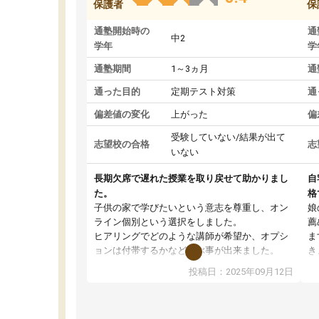
保護者
保
通塾開始時の
通
中2
学年
学
通塾期間
1～3ヵ月
通
通った目的
定期テスト対策
通
偏差値の変化
上がった
偏
受験していない/結果が出て
志望校の合格
志
いない
長期欠席で遅れた授業を取り戻せて助かりまし
自
た。
格
子供の家で学びたいという意志を尊重し、オン
娘
ライン個別という選択をしました。
薦
ヒアリングでどのような講師が希望か、オプシ
ま
ョンは付帯するかなど選ぶ事が出来ました。
き
講師とのマッチング後講師との初回ミーティン
に
投稿日：2025年09月12日
グを行い、その講師で良いか他の講師を希望す
思
るか子供との相性も見てから講師を決定する事
(
ができます。
ュ