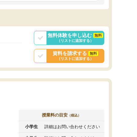
しいオリジナルのカリキュラムを提案してくれ
であれば自学自習で
ました。
1時間の代金がそれな
また24時間いつでもLINEで講師に相談できるの
用の仕方をしたかっ
で、深夜に家で勉強していて疑問や不安が生じ
これといった提案も
ても、直ぐに解消できたのは、大きなメリット
分からず辞めること
と感じました。
ていけない子にはい
無料体験を申し込む
無料
（リストに追加する）
資料を請求する
無料
（リストに追加する）
授業料の目安
（税込）
小学生
詳細はお問い合わせください