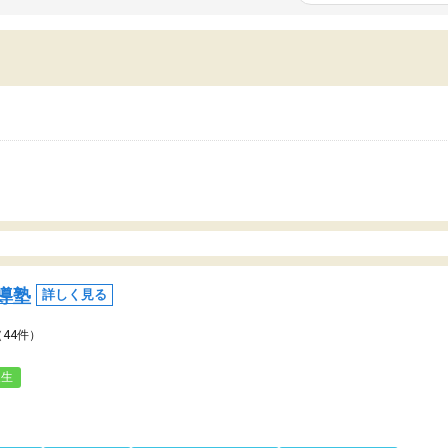
いまいち期待したものではなくふわっとした
範囲は限られており、それ
容でした。それでも明らかに本人のやる気も
進めて良いように思った。
ましたし、苦手科目が楽しくなってきたよう
りに高いため、有意義な利
ので、トウコベにお願いして良かったと思い
たが、大学生の先生からは
す。講師も合わなければチェンジできます
なく、上手い活用の仕方が
、娘は3科目ともずっと同じ先生です。
とした。学校の授業につい
いのかも。
導塾
詳しく見る
（44件）
人生