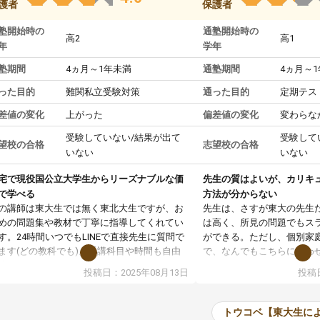
護者
保護者
塾開始時の
通塾開始時の
高2
高1
年
学年
塾期間
4ヵ月～1年未満
通塾期間
4ヵ月～
った目的
難関私立受験対策
通った目的
定期テス
差値の変化
上がった
偏差値の変化
変わらな
受験していない/結果が出て
受験して
望校の合格
志望校の合格
いない
いない
宅で現役国公立大学生からリーズナブルな価
先生の質はよいが、カリキ
で学べる
方法が分からない
の講師は東大生では無く東北大生ですが、お
先生は、さすが東大の先生
めの問題集や教材で丁寧に指導してくれてい
は高く、所見の問題でもス
す。24時間いつでもLINEで直接先生に質問で
ができる。ただし、個別家
ます(どの教科でも)。受講科目や時間も自由
で、なんでもこちらに合わ
決めれるので、個人に合った勉強ができると
のだが、具体的なカリキュ
投稿日：2025年08月13日
投稿日
います。カリキュラム相談みたいなのがあり
は、授業の先取り学習をす
有料)、受験までにどんなことをどんなスケジ
書を一緒に進めていくよう
ールでやっていくか相談したのですが、それ
いただいたが、1時間の時
トウコベ【東大生に