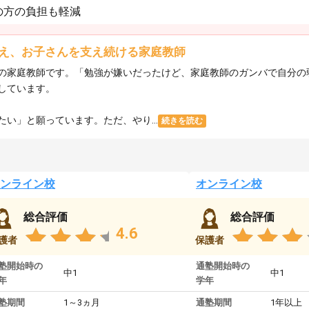
の方の負担も軽減
え、お子さんを支え続ける家庭教師
の家庭教師です。「勉強が嫌いだったけど、家庭教師のガンバで自分の
しています。
い」と願っています。ただ、やり...
続きを読む
ンライン校
オンライン校
総合評価
総合評価
4.6
護者
保護者
塾開始時の
通塾開始時の
中1
中1
年
学年
塾期間
1～3ヵ月
通塾期間
1年以上