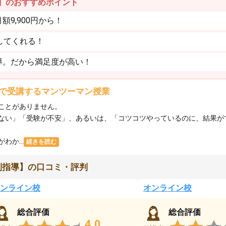
】のおすすめポイント
9,900円から！
してくれる！
導。だから満足度が高い！
で受講するマンツーマン授業
ことがありません。
ない」「受験が不安」、あるいは、「コツコツやっているのに、結果が
か...
続きを読む
別指導】の口コミ・評判
ンライン校
オンライン校
総合評価
総合評価
4.0