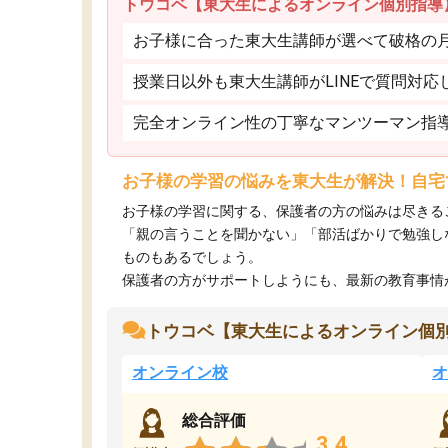
トウコベ【東大生によるオンライン個別指導
お子様に合った東大生講師が選べて破格の月額
授業日以外も東大生講師がLINEで質問対応
完全オンライン性の丁寧なマンツーマン指
お子様の学習の悩みを東大生が解決！自宅
お子様の学習に関する、保護者の方の悩みは尽きる
「親の言うことを聞かない」「部活ばかりで勉強し
ものもあるでしょう。
保護者の方がサポートしようにも、最新の教育事情がわ
トウコベ【東大生によるオンライン個
オンライン校
オ
総合評価
3.4