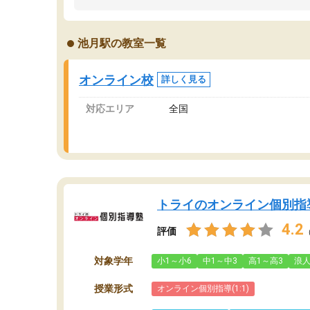
うちの子は、初回面談の講師の方で決定しまし
は
た。
内
出
池月駅の教室一覧
オンラインツールを使用した単語帳の共有があ
な
り宿題もそちらで出される形でした。
ま
2ヶ月で担当講師の方がお辞めになると言う事で
が
オンライン校
詳しく見る
講師変更の申し出があり、あまりに短期での変
更だった為、塾に通う事にして退会しました。
対応エリア
全国
遅れも取り戻せ、授業内容や講師の方は良かっ
たと思います。
トライのオンライン個別指
4.2
評価
対象学年
小1～小6
中1～中3
高1～高3
浪
授業形式
オンライン個別指導(1:1)