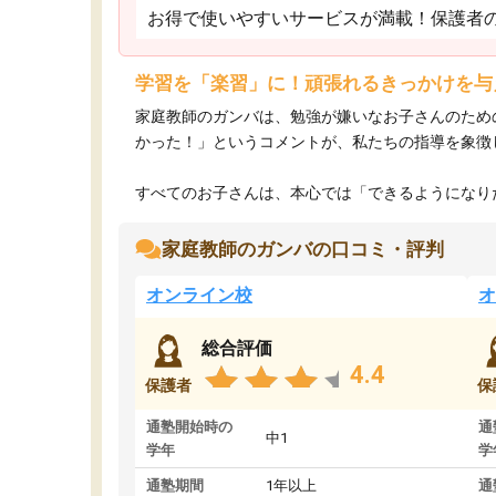
お得で使いやすいサービスが満載！保護者
学習を「楽習」に！頑張れるきっかけを与
家庭教師のガンバは、勉強が嫌いなお子さんのため
かった！」というコメントが、私たちの指導を象徴
すべてのお子さんは、本心では「できるようになりた
家庭教師のガンバの口コミ・評判
オンライン校
オ
総合評価
4.4
保護者
保
通塾開始時の
通
中1
学年
学
通塾期間
1年以上
通