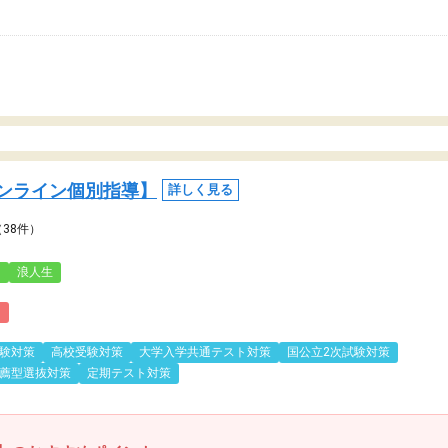
ンライン個別指導】
詳しく見る
（38件）
3
浪人生
)
験対策
高校受験対策
大学入学共通テスト対策
国公立2次試験対策
薦型選抜対策
定期テスト対策