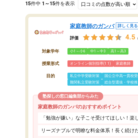
15
件中
1～15
件を表示
家庭教師のガンバ
詳しく見る
4.5
評価
対象学年
小1～小6
中1～中3
高1～高3
授業形式
オンライン個別指導(1:1)
家庭教師
目的
私立中学受験対策
国公立中高一貫校受
難関私立受験対策
総合型選抜・学校推
塾探しの窓口編集部からみた
家庭教師のガンバのおすすめポイント
「勉強が嫌い」な子こそ受けてほしい！楽
リーズナブルで明瞭な料金体系！長く続け