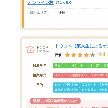
オンライン校
詳しく見る
対応エリア
全国
トウコベ【東大生によるオ
4.4
評価
対象学年
幼児
小1～小6
中1～中3
高1～高
授業形式
オンライン個別指導(1:1)
個別指導(1:1
目的
私立中学受験対策
国公立中高一貫校受
難関私立受験対策
総合型選抜・学校推
塾探しの窓口編集部からみた