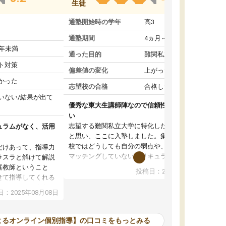
生徒
通塾開始時の学年
高3
通塾期間
4ヵ月～1年未満
1年未満
通った目的
難関私立受験対策
ト対策
偏差値の変化
上がった
かった
志望校の合格
合格した
いない/結果が出て
優秀な東大生講師陣なので信頼性や安心感が高
い
志望する難関私立大学に特化した準備をしたい
ュラムがなく、活用
と思い、ここに入塾しました。集団指導の予備
校ではどうしても自分の弱点や、志望校対策に
だけあって、指導力
マッチングしていないカリキュラムに不安を感
ラスラと解けて解説
じたからです。
庭教師ということ
投稿日：2024年02月19日
また受験のノウハウを蓄積している優秀な東大
せて指導してくれる
生講師陣をそろえていることや、完全オンライ
ラムがない。当方
：2025年08月08日
ン制というのも、ここを選んだ重要なポイント
るため、学校の教科
です。実際に入塾してみると、きめ細かいマン
な形で活用をさせて
ツーマン指導によって、自分の志望校にふさわ
間を使って進められる
よるオンライン個別指導】の口コミをもっとみる