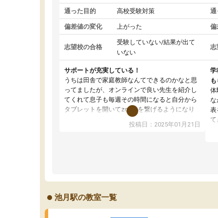
通った目的
高校受験対策
通
偏差値の変化
上がった
偏
受験していない/結果が出て
志望校の合格
志
いない
サポートが充実している！
学
うちは田舎で家庭教師なんてできるのかなと思
も
ってましたが、オンラインで良い先生を紹介し
体
てくれて息子も毎週その時間になると自分から
な
タブレットを開いてzoomを繋げるようになり
表
ました！5科目なんでもOKなのもとても気に入
て
投稿日：2025年01月21日
っています
オ
成績もだいぶ下の方でしたが、通い始めて1年ほ
い
どだった今では平均点以上の科目が増えてきま
か
した！あと1年受験まであるので無料の週末教室
て
を使用しながら頑張って欲しいと思います！
池月駅の教室一覧