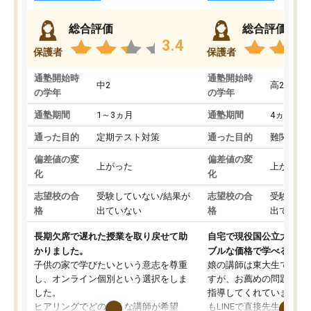
総合評価
総合評価
3.4
保護者
保護者
通塾開始時
通塾開始時
中2
高2
の学年
の学年
通塾期間
1～3ヵ月
通塾期間
4ヵ月～1
通った目的
定期テスト対策
通った目的
難関私立
偏差値の変
偏差値の変
上がった
上がった
化
化
志望校の合
受験していない/結果が
志望校の合
受験して
格
出ていない
格
出ていな
長期欠席で遅れた授業を取り戻せて助
自宅で現役国公立大学生
かりました。
ブルな価格で学べる
子供の家で学びたいという意志を尊重
娘の講師は東大生では無
し、オンライン個別という選択をしま
すが、お薦めの問題集や
した。
指導してくれています。2
ヒアリングでどのような講師が希望
もLINEで直接先生に質問