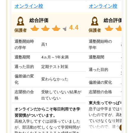
オンライン校
オンライン校
総合評価
総合評価
4.4
保護者
保護者
通塾開始時
通塾開始時の
高1
高3
の学年
学年
通塾期間
4ヵ月～1年未満
通塾期間
4ヵ月
通った目的
定期テスト対策
大学入
通った目的
対策
偏差値の変
変わらなかった
化
偏差値の変化
上がっ
志望校の合
受験していない/結果が
志望校の合格
合格し
格
出ていない
東大生ってやっぱりすご
息子は中学まではそこそ
オンラインだからこそ毎日利用でき学
いたのですが、高校に入
習習慣がついています。
ていけなくなり対面の塾
高校入学してすぐは頑張っていました
でいたので、違うアプロ
が、部活動が忙しくなって学習時間が
考えて入りました。地元