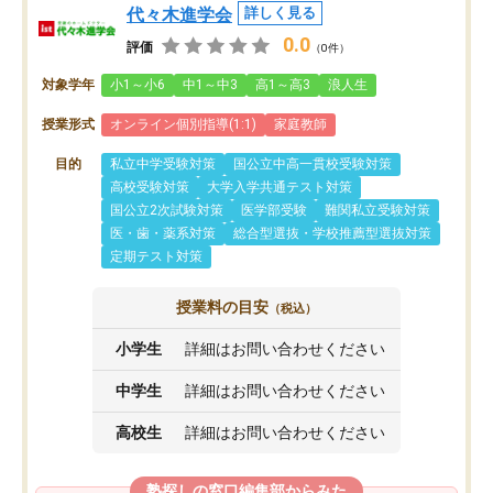
代々木進学会
詳しく見る
0.0
評価
（0件）
対象学年
小1～小6
中1～中3
高1～高3
浪人生
授業形式
オンライン個別指導(1:1)
家庭教師
目的
私立中学受験対策
国公立中高一貫校受験対策
高校受験対策
大学入学共通テスト対策
国公立2次試験対策
医学部受験
難関私立受験対策
医・歯・薬系対策
総合型選抜・学校推薦型選抜対策
定期テスト対策
授業料の目安
（税込）
小学生
詳細はお問い合わせください
中学生
詳細はお問い合わせください
高校生
詳細はお問い合わせください
塾探しの窓口編集部からみた