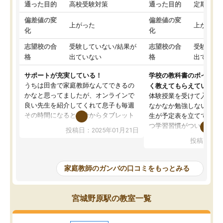
通った目的
高校受験対策
通った目的
定期テス
偏差値の変
偏差値の変
上がった
上がった
化
化
志望校の合
受験していない/結果が
志望校の合
受験して
格
出ていない
格
出ていな
サポートが充実している！
学校の教科書のポイント
うちは田舎で家庭教師なんてできるの
く教えてもらえている
かなと思ってましたが、オンラインで
体験授業を受けて入塾し
良い先生を紹介してくれて息子も毎週
なかなか勉強しない息子
その時間になると自分からタブレット
生が予定表を立ててくれ
を開いてzoomを繋げるようになりまし
つ学習習慣がついてきま
投稿日：2025年01月21日
た！5科目なんでもOKなのもとても気
オンラインで週に一度の
投稿日：20
に入っています
指導が無い日も予定表に
成績もだいぶ下の方でしたが、通い始
したり、LINEでわから
めて1年ほどだった今では平均点以上の
問できるのでとても助か
家庭教師のガンバの口コミをもっとみる
科目が増えてきました！あと1年受験ま
であるので無料の週末教室を使用しな
がら頑張って欲しいと思います！
宮城野原駅の教室一覧