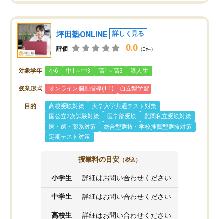
坪田塾ONLINE
詳しく見る
0.0
評価
（0件）
対象学年
小6
中1～中3
高1～高3
浪人生
授業形式
オンライン個別指導(1:1)
自立型学習
目的
高校受験対策
大学入学共通テスト対策
国公立2次試験対策
医学部受験
難関私立受験対策
医・歯・薬系対策
総合型選抜・学校推薦型選抜対策
定期テスト対策
授業料の目安
（税込）
小学生
詳細はお問い合わせください
中学生
詳細はお問い合わせください
高校生
詳細はお問い合わせください