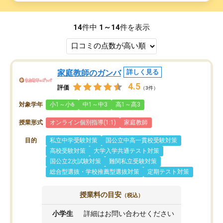
14
件中
1～14
件を表示
家庭教師のガンバ
詳しく見る
4.5
評価
（3件）
対象学年
小1～小6
中1～中3
高1～高3
授業形式
オンライン個別指導(1:1)
家庭教師
目的
私立中学受験対策
国公立中高一貫校受験対策
高校受験対策
大学入学共通テスト対策
国公立2次試験対策
難関私立受験対策
総合型選抜・学校推薦型選抜対策
定期テスト対策
授業料の目安
（税込）
小学生
詳細はお問い合わせください