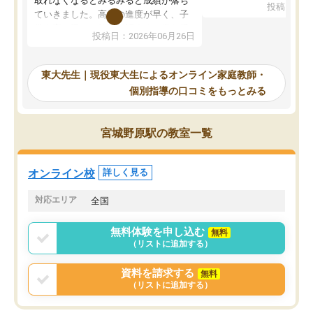
取れなくなるとみるみると成績が落ち
投稿日：20
で、当初は模試でD判定
ていきました。高校の進度が早く、子
していたのですが、やは
供も家に帰って勉強の話すると嫌な反
投稿日：2026年06月26日
験勉強に詳しく、先生か
応を示します。東大先生にお願いして
受け合格できました。ま
からは効率的な計画を先生が立ててく
自習室が毎日使えていつ
れるので、親としても安心です。毎日
東大先生｜現役東大生によるオンライン家庭教師・
るのが心強かったようで
使える自習室とかもあり、わからない
個別指導の口コミをもっとみる
謝です。
ところがあれば先生が回答してくれる
のも重宝しています。
宮城野原駅の教室一覧
オンライン校
詳しく見る
対応エリア
全国
無料体験を申し込む
無料
（リストに追加する）
資料を請求する
無料
（リストに追加する）