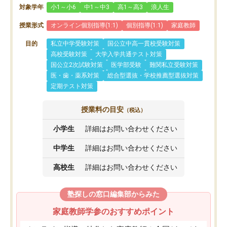
対象学年
小1～小6
中1～中3
高1～高3
浪人生
授業形式
オンライン個別指導(1:1)
個別指導(1:1)
家庭教師
目的
私立中学受験対策
国公立中高一貫校受験対策
高校受験対策
大学入学共通テスト対策
国公立2次試験対策
医学部受験
難関私立受験対策
医・歯・薬系対策
総合型選抜・学校推薦型選抜対策
定期テスト対策
授業料の目安
（税込）
小学生
詳細はお問い合わせください
中学生
詳細はお問い合わせください
高校生
詳細はお問い合わせください
塾探しの窓口編集部からみた
家庭教師学参のおすすめポイント