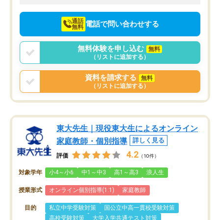
向けて頑張っています。
通話
電話で問い合わせする
無料
無料体験を申し込む
無料
（リストに追加する）
資料を請求する
無料
（リストに追加する）
東大先生｜現役東大生によるオンライン
家庭教師・個別指導
詳しく見る
4.2
評価
（10件）
対象学年
小4～小6
中1～中3
高1～高3
浪人生
授業形式
オンライン個別指導(1:1)
家庭教師
目的
私立中学受験対策
国公立中高一貫校受験対策
高校受験対策
大学入学共通テスト対策