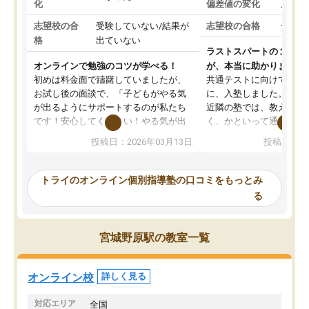
化
偏差値の変化
上がっ
志望校の合
受験していない/結果が
志望校の合格
合格し
格
出ていない
ラストスパートの１か月
オンラインで勉強のコツが学べる！
が、本当に助かりました
初めは料金面で躊躇していましたが、
共通テストに向けての追
お試し後の面談で、「子どもがやる気
に、入塾しました。田舎
が出るようにサポートするのが私たち
近隣の塾では、教えても
です！安心してください！やる気が出
く、かといって通うには
ないのは私たち講師の責任です」と言
が、トライならオンライ
投稿日：2026年03月13日
投稿日：20
ってくださり、確かに！と考えて、思
可能なので本当に助かり
い切って入塾しました。英語が苦手だ
テストの内容重視でした
ったんですが、学生の先生から学ぶこ
らないところをピンポイ
トライのオンライン個別指導塾の口コミをもっとみ
とで、勉強のコツみたいなものをつか
頂いて、とてもわかりや
る
み、徐々に成績が上がったらいいなと
していました。一生を左
思っていました。何が今足りないのか
スト、多少お金がかかっ
を的確に指導いただき、子どももびっ
思い切って入塾してよか
宮城野原駅の教室一覧
くりするほど楽しんでやる気を持って
塾を受けています。狙い通り、少しず
つ成績も上がり、苦手意識も無くなっ
オンライン校
詳しく見る
てきたので、さらに苦手な数学も追加
でお願いしました。来年の高校受験に
対応エリア
全国