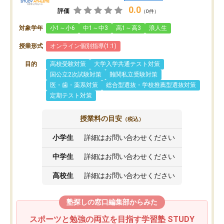
0.0
評価
（0件）
対象学年
小1～小6
中1～中3
高1～高3
浪人生
授業形式
オンライン個別指導(1:1)
目的
高校受験対策
大学入学共通テスト対策
国公立2次試験対策
難関私立受験対策
医・歯・薬系対策
総合型選抜・学校推薦型選抜対策
定期テスト対策
授業料の目安
（税込）
小学生
詳細はお問い合わせください
中学生
詳細はお問い合わせください
高校生
詳細はお問い合わせください
塾探しの窓口編集部からみた
スポーツと勉強の両立を目指す学習塾 STUDY