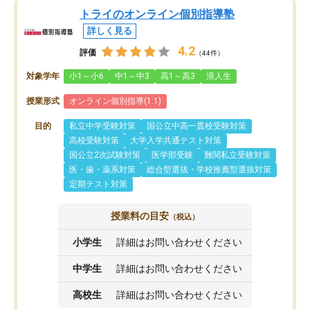
トライのオンライン個別指導塾
詳しく見る
4.2
評価
（44件）
対象学年
小1～小6
中1～中3
高1～高3
浪人生
授業形式
オンライン個別指導(1:1)
目的
私立中学受験対策
国公立中高一貫校受験対策
高校受験対策
大学入学共通テスト対策
国公立2次試験対策
医学部受験
難関私立受験対策
医・歯・薬系対策
総合型選抜・学校推薦型選抜対策
定期テスト対策
授業料の目安
（税込）
小学生
詳細はお問い合わせください
中学生
詳細はお問い合わせください
高校生
詳細はお問い合わせください