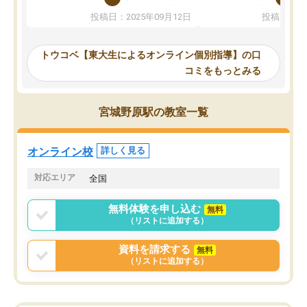
か、オプションは付帯するかなど選ぶ
教科でも)。受講科目や
投稿日：2025年09月12日
投稿日：20
事が出来ました。
めれるので、個人に合っ
講師とのマッチング後講師との初回ミ
ると思います。カリキュ
ーティングを行い、その講師で良いか
いなのがあり(有料)、受
トウコベ【東大生によるオンライン個別指導】の口
他の講師を希望するか子供との相性も
ことをどんなスケジュー
コミをもっとみる
見てから講師を決定する事ができま
くか相談したのですが、
す。
ち期待したものではなく
うちの子は、初回面談の講師の方で決
内容でした。それでも明
宮城野原駅の教室一覧
定しました。
やる気も出ましたし、苦
くなってきたようなので
オンラインツールを使用した単語帳の
お願いして良かったと思
オンライン校
詳しく見る
共有があり宿題もそちらで出される形
も合わなければチェンジ
でした。
娘は3科目ともずっと同
対応エリア
全国
2ヶ月で担当講師の方がお辞めになると
言う事で講師変更の申し出があり、あ
無料体験を申し込む
無料
まりに短期での変更だった為、塾に通
（リストに追加する）
う事にして退会しました。遅れも取り
戻せ、授業内容や講師の方は良かった
資料を請求する
無料
と思います。
（リストに追加する）