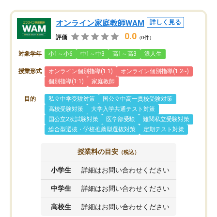
オンライン家庭教師WAM
詳しく見る
0.0
評価
（0件）
対象学年
小1～小6
中1～中3
高1～高3
浪人生
授業形式
オンライン個別指導(1:1)
オンライン個別指導(1:2~)
個別指導(1:1)
家庭教師
目的
私立中学受験対策
国公立中高一貫校受験対策
高校受験対策
大学入学共通テスト対策
国公立2次試験対策
医学部受験
難関私立受験対策
総合型選抜・学校推薦型選抜対策
定期テスト対策
授業料の目安
（税込）
小学生
詳細はお問い合わせください
中学生
詳細はお問い合わせください
高校生
詳細はお問い合わせください