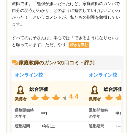
教師です。「勉強が嫌いだったけど、家庭教師のガンバで
自分の弱点がわかり、どのように勉強していけばいいかわ
かった！」というコメントが、私たちの指導を象徴してい
ます。
すべてのお子さんは、本心では「できるようになりたい」
と願っています。ただ、やり...
続きを読む
家庭教師のガンバの口コミ・評判
オンライン校
オンライン校
総合評価
総合評価
4.4
保護者
保護者
通塾開始時
通塾開始時
中1
中1
の学年
の学年
通塾期間
1年以上
通塾期間
1～3ヵ月