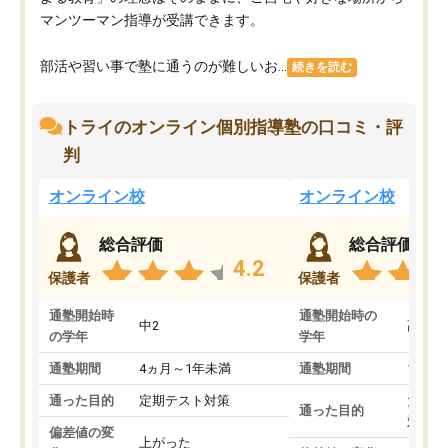
マンツーマン指導が受講できます。
部活や習い事で塾に通うのが難しいお...
続きを読む
トライのオンライン個別指導塾の口コミ・評
判
オンライン校
オンライン校
総合評価
総合評価
4.2
保護者
保護者
通塾開始時
通塾開始時の
中2
高3
の学年
学年
通塾期間
4ヵ月～1年未満
通塾期間
1～3
通った目的
定期テスト対策
大学入
通った目的
対策
偏差値の変
上がった