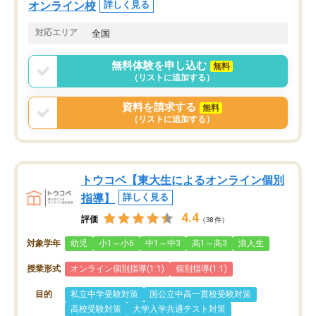
オンライン校
詳しく見る
対応エリア
全国
無料体験を申し込む
無料
（リストに追加する）
資料を請求する
無料
（リストに追加する）
トウコベ【東大生によるオンライン個別
指導】
詳しく見る
4.4
評価
（38件）
対象学年
幼児
小1～小6
中1～中3
高1～高3
浪人生
授業形式
オンライン個別指導(1:1)
個別指導(1:1)
目的
私立中学受験対策
国公立中高一貫校受験対策
高校受験対策
大学入学共通テスト対策