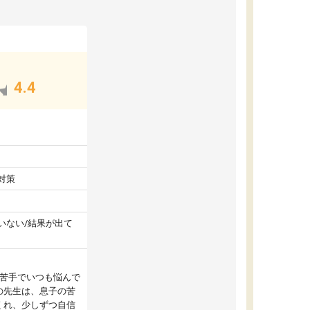
4.4
対策
いない/結果が出て
が苦手でいつも悩んで
の先生は、息子の苦
くれ、少しずつ自信