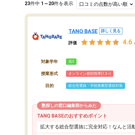
23
件中
1～20
件を表示
TANQ BASE
詳しく見る
4.6
評価
対象学年
高3
授業形式
オンライン個別指導(1:2~)
目的
総合型選抜・学校推薦型選抜対策
塾探しの窓口編集部からみた
TANQ BASEのおすすめポイント
拡大する総合型選抜に完全対応！なんと活