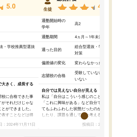
5.0
4.8
生徒
通塾開始時の
高2
学年
通塾期間
4ヵ月～1年未満
抜・学校推薦型選抜
総合型選抜・学校推薦型選抜
通った目的
対策
偏差値の変化
変わらなかった
受験していない/結果が出て
志望校の合格
いない
で大きく、成長する
自分では見えない自分が見える
望校に合格できた事
私は「自分はこういう感じのことがしたい」
すがそれだけじゃな
「これに興味がある」など自分で自己分析をし
ことができました。
てもふわふわした状態だったのが、コーチと話
で表すことなどは得
したり、課題を通してまた考えることで、もっ
話すことやコミュニ
と詳しく自分のことが理解できました。いつで
：2024年11月11日
投稿日：2024年10月31日
手でした。
も質問できるので、そこも1つの魅力です。ま
同じ学年の方々と関
た、はたらく部にいる生徒達は意識高い系の子