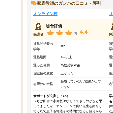
家庭教師のガンバの口コミ・評判
オンライン校
オ
総合評価
4.4
保護者
保
通塾開始時の
通
中1
学年
学
通塾期間
1年以上
通
通った目的
高校受験対策
通
偏差値の変化
上がった
偏
受験していない/結果が出て
志望校の合格
志
いない
サポートが充実している！
学
うちは田舎で家庭教師なんてできるのかなと思
も
ってましたが、オンラインで良い先生を紹介し
体
てくれて息子も毎週その時間になると自分から
な