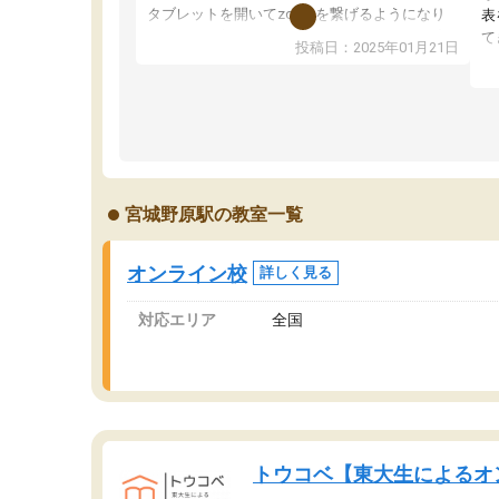
タブレットを開いてzoomを繋げるようになり
表
ました！5科目なんでもOKなのもとても気に入
て
投稿日：2025年01月21日
っています
オ
成績もだいぶ下の方でしたが、通い始めて1年ほ
い
どだった今では平均点以上の科目が増えてきま
か
した！あと1年受験まであるので無料の週末教室
て
を使用しながら頑張って欲しいと思います！
宮城野原駅の教室一覧
オンライン校
詳しく見る
対応エリア
全国
トウコベ【東大生によるオ