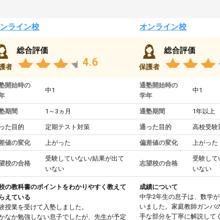
ンライン校
オンライン校
総合評価
総合評価
4.6
護者
保護者
塾開始時の
通塾開始時の
中1
中1
年
学年
塾期間
1～3ヵ月
通塾期間
1年以上
った目的
定期テスト対策
通った目的
高校受験
差値の変化
上がった
偏差値の変化
上がった
受験していない/結果が出て
受験して
望校の合格
志望校の合格
いない
いない
校の教科書のポイントをわかりやすく教えて
成績について
中学2年生の息子は、数学
らえている
いました。家庭教師ガンバ
験授業を受けて入塾しました。
手な部分を丁寧に解説して
かなか勉強しない息子でしたが、先生が予定