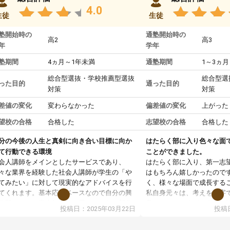
4.0
生徒
生徒
塾開始時の
通塾開始時の
高2
高3
年
学年
塾期間
4ヵ月～1年未満
通塾期間
1～3ヵ月
総合型選抜・学校推薦型選抜
総合型選
った目的
通った目的
対策
対策
差値の変化
変わらなかった
偏差値の変化
上がった
望校の合格
合格した
志望校の合格
合格した
分の今後の人生と真剣に向き合い目標に向か
はたらく部に入り色々な面
て行動できる環境
ことができました。
会人講師をメインとしたサービスであり、
はたらく部に入り、第一志
々な業界を経験した社会人講師が学生の「や
はもちろん嬉しかったので
てみたい」に対して現実的なアドバイスを行
く、様々な場面で成長する
てくれます。基本応援ベースなので自分の興
私自身元々は、考えを文字
分野について学生知識では思いつかない部分
意だったのですが、人前で
投稿日：2025年03月22日
投稿日
で深ぼる事が出来ます。
ケーションをとることが苦
合型選抜対策として志望理由書・面接・小論
しかし、はたらく部に入り