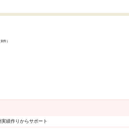
（8件）
動実績作りからサポート