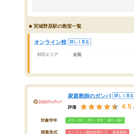
のため多くの意見を聞くことができ、より良い
文
ものを推敲することが可能だ。
て
どの人も優しく、親身に接してくださるのでや
う
る気も出て、良かったです！！
計
宮城野原駅の教室一覧
る
い
会
オンライン校
詳しく見る
の
対応エリア
全国
家庭教師のガンバ
詳しく見る
4.5
評価
対象学年
小1～小6
中1～中3
高1～高3
授業形式
オンライン個別指導(1:1)
家庭教師