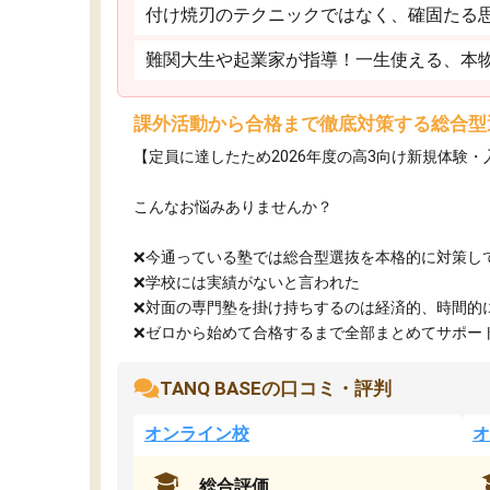
付け焼刃のテクニックではなく、確固たる
難関大生や起業家が指導！一生使える、本
課外活動から合格まで徹底対策する総合型
【定員に達したため2026年度の高3向け新規体験
こんなお悩みありませんか？
❌今通っている塾では総合型選抜を本格的に対策し
❌学校には実績がないと言われた
❌対面の専門塾を掛け持ちするのは経済的、時間的
❌ゼロから始めて合格するまで全部まとめてサポート.
TANQ BASEの口コミ・評判
オンライン校
オ
総合評価