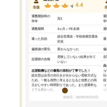
4.4
生徒
通塾開始時の
通
高3
学年
学
通塾期間
4ヵ月～1年未満
通
総合型選抜・学校推薦型選抜
通った目的
通
対策
偏差値の変化
変わらなかった
偏
受験していない/結果が出て
志
志望校の合格
いない
自
志望動機などの書類の添削が丁寧でした！
っ
総合型は合否の先行きが分からない受験方式な
社
ため、一般も視野に考えるとなると他塾との両
様
立がしやすい時間割りであった。また授業料も
っ
とても良かった。
っ
総合型の多くの塾は大学生が見ることが多い
味
投稿日：2025年03月22日
が、はたらく部総合型コースは大学生の目だけ
ま
でなく、数人の大人にも目を通して頂ける。そ
総