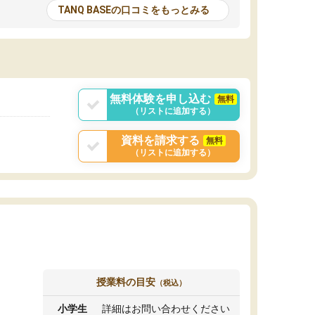
とる機会が増えたり
が多いので、その子達に感化されて自分も『も
TANQ BASEの口コミをもっとみる
次試験対策の面接練
っと何かに取り組んでみよう』と思えます。
てもらい飛躍的に成
はたらく部はオンラインなので、色々な場所の
面接自体も試験まで
コーチも生徒がいて、みんなフレンドリーなの
した。その結果本番
で気軽に話せるのでとても楽しいです。
りと伝えることもで
ことができました。
無料体験を申し込む
無料
（リストに追加する）
資料を請求する
無料
（リストに追加する）
授業料の目安
（税込）
小学生
詳細はお問い合わせください