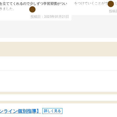
をつけていくことができま
を立ててくれるので少しずつ学習習慣がつい
期テストの成績が10点以上
きました。
投稿日
ても喜んでいます。
ンラインで週に一度の受講ですが、指導が無
投稿日：2025年01月21日
日も予定表に基づいて勉強したり、LINEでわ
らないところを質問できるのでとても助かっ
います。
ンライン個別指導】
詳しく見る