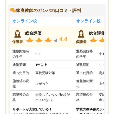
家庭教師のガンバの口コミ・評判
オンライン校
オンライン校
総合評価
総合評価
4.4
保護者
保護者
通塾開始時
通塾開始時
中1
中1
の学年
の学年
通塾期間
1年以上
通塾期間
1～3ヵ月
通った目的
高校受験対策
通った目的
定期テス
偏差値の変
偏差値の変
上がった
上がった
化
化
志望校の合
受験していない/結果が
志望校の合
受験して
格
出ていない
格
出ていな
サポートが充実している！
学校の教科書のポイント