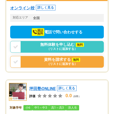
オンライン校
詳しく見る
対応エリア
全国
通話
電話で問い合わせする
無料
無料体験を申し込む
無料
（リストに追加する）
資料を請求する
無料
（リストに追加する）
坪田塾ONLINE
詳しく見る
0.0
評価
（0件）
対象学年
小6
中1～中3
高1～高3
浪人生