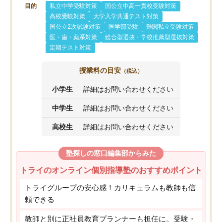
目的
私立中学受験対策
国公立中高一貫校受験対策
高校受験対策
大学入学共通テスト対策
国公立2次試験対策
医学部受験
難関私立受験対策
医・歯・薬系対策
総合型選抜・学校推薦型選抜対策
定期テスト対策
授業料の目安
（税込）
小学生
詳細はお問い合わせください
中学生
詳細はお問い合わせください
高校生
詳細はお問い合わせください
塾探しの窓口編集部からみた
トライのオンライン個別指導塾のおすすめポイント
トライグループの安心感！カリキュラムも教師も信
頼できる
教師と別に正社員教育プランナーも担任に。受験・