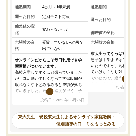
通塾期間
4ヵ月～1年未満
通塾期間
4ヵ月
通った目的
定期テスト対策
大学入
通った目的
対策
偏差値の変
変わらなかった
化
偏差値の変化
上がっ
志望校の合
受験していない/結果が
志望校の合格
合格し
格
出ていない
東大生ってやっぱりすご
息子は中学まではそこそ
オンラインだからこそ毎日利用でき学
いたのですが、高校に入
習習慣がついています。
ていけなくなり対面の塾
高校入学してすぐは頑張っていました
でいたので、違うアプロ
が、部活動が忙しくなって学習時間が
考えて入りました。地元
取れなくなるとみるみると成績が落ち
投稿日：20
で、当初は模試でD判定
ていきました。高校の進度が早く、子
していたのですが、やは
供も家に帰って勉強の話すると嫌な反
投稿日：2026年06月26日
験勉強に詳しく、先生か
応を示します。東大先生にお願いして
受け合格できました。ま
からは効率的な計画を先生が立ててく
自習室が毎日使えていつ
れるので、親としても安心です。毎日
東大先生｜現役東大生によるオンライン家庭教師・
るのが心強かったようで
使える自習室とかもあり、わからない
個別指導の口コミをもっとみる
謝です。
ところがあれば先生が回答してくれる
のも重宝しています。