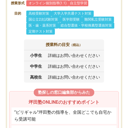
授業形式
オンライン個別指導(1:1)
自立型学習
目的
高校受験対策
大学入学共通テスト対策
国公立2次試験対策
医学部受験
難関私立受験対策
医・歯・薬系対策
総合型選抜・学校推薦型選抜対策
定期テスト対策
授業料の目安
（税込）
小学生
詳細はお問い合わせください
中学生
詳細はお問い合わせください
高校生
詳細はお問い合わせください
塾探しの窓口編集部からみた
坪田塾ONLINEのおすすめポイント
“ビリギャル”坪田塾の指導を、全国どこでも自宅か
ら受講可能