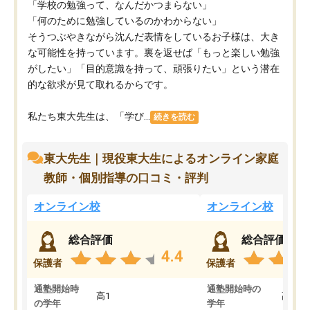
「学校の勉強って、なんだかつまらない」
「何のために勉強しているのかわからない」
そうつぶやきながら沈んだ表情をしているお子様は、大き
な可能性を持っています。裏を返せば「もっと楽しい勉強
がしたい」「目的意識を持って、頑張りたい」という潜在
的な欲求が見て取れるからです。
私たち東大先生は、「学び...
続きを読む
東大先生｜現役東大生によるオンライン家庭
教師・個別指導の口コミ・評判
オンライン校
オンライン校
総合評価
総合評価
4.4
保護者
保護者
通塾開始時
通塾開始時の
高1
高3
の学年
学年