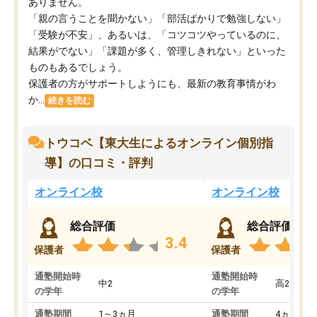
ありません。
「親の言うことを聞かない」「部活ばかりで勉強しない」
「受験が不安」、あるいは、「コツコツやっているのに、
結果がでない」「課題が多く、管理しきれない」といった
ものもあるでしょう。
保護者の方がサポートしようにも、最新の教育事情がわ
か...
続きを読む
トウコベ【東大生によるオンライン個別指
導】の口コミ・評判
オンライン校
オンライン校
総合評価
総合評価
3.4
保護者
保護者
通塾開始時
通塾開始時
中2
高2
の学年
の学年
通塾期間
1～3ヵ月
通塾期間
4ヵ月～1