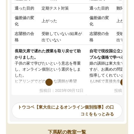
通った目的
定期テスト対策
通った目的
難関私立
偏差値の変
偏差値の変
上がった
上がった
化
化
志望校の合
受験していない/結果が
志望校の合
受験して
格
出ていない
格
出ていな
長期欠席で遅れた授業を取り戻せて助
自宅で現役国公立大学生
かりました。
ブルな価格で学べる
子供の家で学びたいという意志を尊重
娘の講師は東大生では無
し、オンライン個別という選択をしま
すが、お薦めの問題集や
した。
指導してくれています。2
ヒアリングでどのような講師が希望
もLINEで直接先生に質問
か、オプションは付帯するかなど選ぶ
教科でも)。受講科目や
投稿日：2025年09月12日
投稿日：20
事が出来ました。
めれるので、個人に合っ
講師とのマッチング後講師との初回ミ
ると思います。カリキュ
ーティングを行い、その講師で良いか
いなのがあり(有料)、受
トウコベ【東大生によるオンライン個別指導】の口
他の講師を希望するか子供との相性も
ことをどんなスケジュー
コミをもっとみる
見てから講師を決定する事ができま
くか相談したのですが、
す。
ち期待したものではなく
うちの子は、初回面談の講師の方で決
内容でした。それでも明
下馬駅の教室一覧