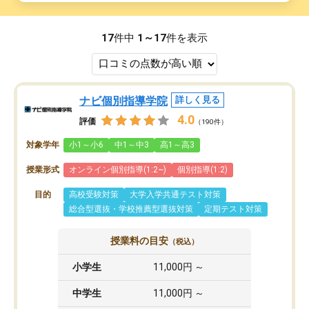
17
件中
1～17
件を表示
ナビ個別指導学院
詳しく見る
4.0
評価
（190件）
対象学年
小1～小6
中1～中3
高1～高3
授業形式
オンライン個別指導(1:2~)
個別指導(1:2)
目的
高校受験対策
大学入学共通テスト対策
総合型選抜・学校推薦型選抜対策
定期テスト対策
授業料の目安
（税込）
小学生
11,000円 ～
中学生
11,000円 ～