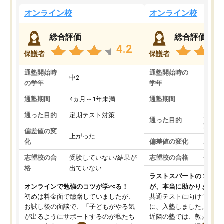
オンライン校
オンライン校
総合評価
総合評価
4.2
保護者
保護者
通塾開始時
通塾開始時の
中2
高3
の学年
学年
通塾期間
4ヵ月～1年未満
通塾期間
1～3
通った目的
定期テスト対策
大学入
通った目的
対策
偏差値の変
上がった
化
偏差値の変化
上がっ
志望校の合
受験していない/結果が
志望校の合格
合格し
格
出ていない
ラストスパートの１か月
オンラインで勉強のコツが学べる！
が、本当に助かりました
初めは料金面で躊躇していましたが、
共通テストに向けての追
お試し後の面談で、「子どもがやる気
に、入塾しました。田舎
が出るようにサポートするのが私たち
近隣の塾では、教えても