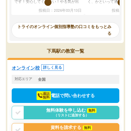
です！安心してください！やる気が出
く、かといって通うには
ないのは私たち講師の責任です」と言
が、トライならオンライ
投稿日：2026年03月13日
投稿日：20
ってくださり、確かに！と考えて、思
可能なので本当に助かり
い切って入塾しました。英語が苦手だ
テストの内容重視でした
ったんですが、学生の先生から学ぶこ
らないところをピンポイ
トライのオンライン個別指導塾の口コミをもっとみ
とで、勉強のコツみたいなものをつか
頂いて、とてもわかりや
る
み、徐々に成績が上がったらいいなと
していました。一生を左
思っていました。何が今足りないのか
スト、多少お金がかかっ
を的確に指導いただき、子どももびっ
思い切って入塾してよか
下馬駅の教室一覧
くりするほど楽しんでやる気を持って
塾を受けています。狙い通り、少しず
つ成績も上がり、苦手意識も無くなっ
オンライン校
詳しく見る
てきたので、さらに苦手な数学も追加
でお願いしました。来年の高校受験に
対応エリア
全国
向けて頑張っています。
通話
電話で問い合わせする
無料
無料体験を申し込む
無料
（リストに追加する）
資料を請求する
無料