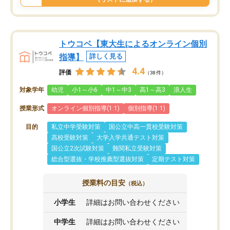
トウコベ【東大生によるオンライン個別
指導】
詳しく見る
4.4
評価
（38件）
対象学年
幼児
小1～小6
中1～中3
高1～高3
浪人生
授業形式
オンライン個別指導(1:1)
個別指導(1:1)
目的
私立中学受験対策
国公立中高一貫校受験対策
高校受験対策
大学入学共通テスト対策
国公立2次試験対策
難関私立受験対策
総合型選抜・学校推薦型選抜対策
定期テスト対策
授業料の目安
（税込）
小学生
詳細はお問い合わせください
中学生
詳細はお問い合わせください