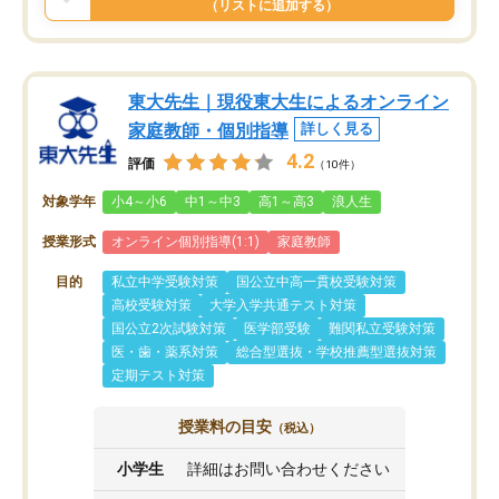
（リストに追加する）
東大先生｜現役東大生によるオンライン
家庭教師・個別指導
詳しく見る
4.2
評価
（10件）
対象学年
小4～小6
中1～中3
高1～高3
浪人生
授業形式
オンライン個別指導(1:1)
家庭教師
目的
私立中学受験対策
国公立中高一貫校受験対策
高校受験対策
大学入学共通テスト対策
国公立2次試験対策
医学部受験
難関私立受験対策
医・歯・薬系対策
総合型選抜・学校推薦型選抜対策
定期テスト対策
授業料の目安
（税込）
小学生
詳細はお問い合わせください