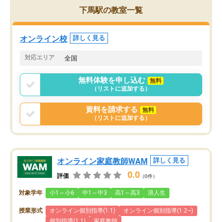
下馬駅の教室一覧
オンライン校
詳しく見る
対応エリア
全国
無料体験を申し込む
無料
（リストに追加する）
資料を請求する
無料
（リストに追加する）
オンライン家庭教師WAM
詳しく見る
0.0
評価
（0件）
対象学年
小1～小6
中1～中3
高1～高3
浪人生
授業形式
オンライン個別指導(1:1)
オンライン個別指導(1:2~)
個別指導(1:1)
家庭教師