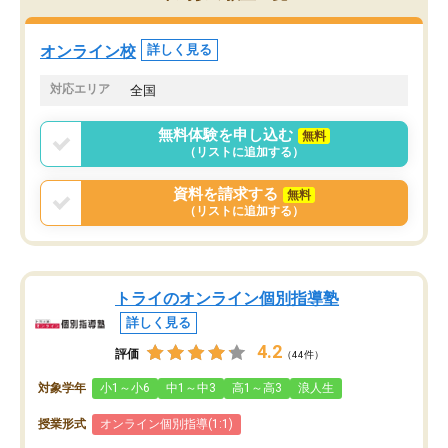
定しました。
やる気も出ましたし、苦
くなってきたようなので
オンラインツールを使用した単語帳の
お願いして良かったと思
オンライン校
詳しく見る
共有があり宿題もそちらで出される形
も合わなければチェンジ
でした。
娘は3科目ともずっと同
対応エリア
全国
2ヶ月で担当講師の方がお辞めになると
言う事で講師変更の申し出があり、あ
無料体験を申し込む
無料
まりに短期での変更だった為、塾に通
（リストに追加する）
う事にして退会しました。遅れも取り
戻せ、授業内容や講師の方は良かった
資料を請求する
無料
と思います。
（リストに追加する）
トライのオンライン個別指導塾
詳しく見る
4.2
評価
（44件）
対象学年
小1～小6
中1～中3
高1～高3
浪人生
授業形式
オンライン個別指導(1:1)