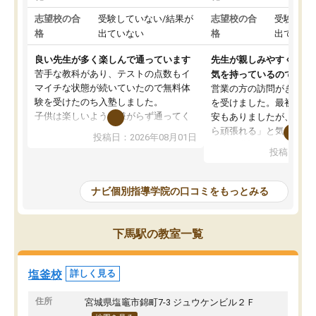
志望校の合
受験していない/結果が
志望校の合
受験して
格
出ていない
格
出ていな
良い先生が多く楽しんで通っています
先生が親しみやすく勉強
苦手な教科があり、テストの点数もイ
気を持っているので安心
マイチな状態が続いていたので無料体
営業の方の訪問がきっか
験を受けたのち入塾しました。
を受けました。最初は続
子供は楽しいようで嫌がらず通ってく
安もありましたが、子ど
れています。
ら頑張れる」と気に入り
投稿日：2026年08月01日
先生は良い方が多く、いつも笑顔で対
以上お世話になっていま
投稿日：20
応して頂けるので安心してお任せする
ても分かりやすく、学校
ことができます。
き方や、子どもに合った
教室は少し狭い印象なので夜の時間帯
方を丁寧に教えてくださ
ナビ個別指導学院の口コミをもっとみる
など生徒さんが多い時間帯は手狭では
が深まっていると感じま
ないかな？と感じます。
熱心で、一人ひとりの苦
また駅前にあるのでアクセスは良いで
握し、復習や講習を通し
下馬駅の教室一覧
すが駐車場がないのでお迎えの際に近
ポートしてくださいます
隣のコインパーキングを利用または路
前より勉強に前向きに取
上駐車をするしかない点が少し不便で
になり、安心して通わせ
塩釜校
詳しく見る
す。
感じています。これから
りたいと思える塾です。
住所
宮城県塩竈市錦町7-3 ジュウケンビル２Ｆ