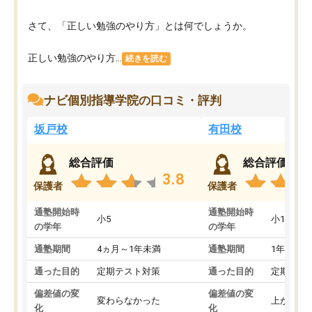
さて、「正しい勉強のやり方」とは何でしょうか。
正しい勉強のやり方...
続きを読む
ナビ個別指導学院の口コミ・評判
坂戸校
有田校
総合評価
総合評価
3.8
保護者
保護者
通塾開始時
通塾開始時
小5
小1
の学年
の学年
通塾期間
4ヵ月～1年未満
通塾期間
1年以上
通った目的
定期テスト対策
通った目的
定期テス
偏差値の変
偏差値の変
変わらなかった
上がった
化
化