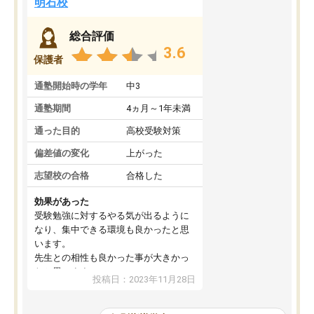
明石校
総合評価
3.6
保護者
通塾開始時の学年
中3
通塾期間
4ヵ月～1年未満
通った目的
高校受験対策
偏差値の変化
上がった
志望校の合格
合格した
効果があった
受験勉強に対するやる気が出るように
なり、集中できる環境も良かったと思
います。
先生との相性も良かった事が大きかっ
たと思います。
投稿日：2023年11月28日