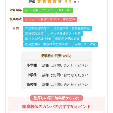
4.5
評価
（3件）
対象学年
小1～小6
中1～中3
高1～高3
授業形式
オンライン個別指導(1:1)
家庭教師
目的
私立中学受験対策
国公立中高一貫校受験対策
高校受験対策
大学入学共通テスト対策
国公立2次試験対策
難関私立受験対策
総合型選抜・学校推薦型選抜対策
定期テスト対策
授業料の目安
（税込）
小学生
詳細はお問い合わせください
中学生
詳細はお問い合わせください
高校生
詳細はお問い合わせください
塾探しの窓口編集部からみた
家庭教師のガンバのおすすめポイント