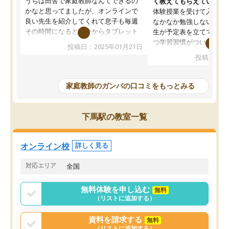
うちは田舎で家庭教師なんてできるの
く教えてもらえている
かなと思ってましたが、オンラインで
体験授業を受けて入塾し
良い先生を紹介してくれて息子も毎週
なかなか勉強しない息子
その時間になると自分からタブレット
生が予定表を立ててくれ
を開いてzoomを繋げるようになりまし
つ学習習慣がついてきま
投稿日：2025年01月21日
た！5科目なんでもOKなのもとても気
オンラインで週に一度の
投稿日：20
に入っています
指導が無い日も予定表に
成績もだいぶ下の方でしたが、通い始
したり、LINEでわから
めて1年ほどだった今では平均点以上の
問できるのでとても助か
家庭教師のガンバの口コミをもっとみる
科目が増えてきました！あと1年受験ま
であるので無料の週末教室を使用しな
がら頑張って欲しいと思います！
下馬駅の教室一覧
オンライン校
詳しく見る
対応エリア
全国
無料体験を申し込む
無料
（リストに追加する）
資料を請求する
無料
（リストに追加する）