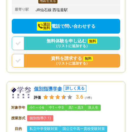
地図を見る
最寄り駅
JR仙石線 西塩釜駅
通話
電話で問い合わせする
無料
無料体験を申し込む
無料
（リストに追加する）
資料を請求する
無料
（リストに追加する）
個別指導学参
詳しく見る
3.6
評価
（1件）
対象学年
小1～小6
中1～中3
高1～高3
浪人生
授業形式
個別指導(1:1)
目的
私立中学受験対策
国公立中高一貫校受験対策