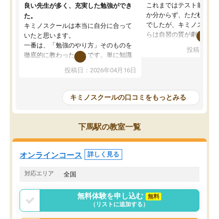
これまではテスト前に何
良い先生が多く、充実した勉強ができ
か分からず、ただ机に座
た。
でしたが、キミノスクー
キミノスクールは本当に自分に合って
らは自習の質が劇的に変
いたと思います。
先生が毎日何をすべきか
一番は、「勉強のやり方」そのものを
投稿日：20
を明確にしてくれるので
徹底的に教わったことです。単に知識
ずに学習に取り組めるよ
を詰め込むのではなく、自学自習の習
投稿日：2026年04月16日
が一番の収穫です。
慣が身につくよう並走してくれるの
授業で教えてもらうとい
で、通塾日以外も机に向かうのが苦で
の仕方をコーチングして
はなくなりました。
キミノスクールの口コミをもっとみる
ルなので、家での学習習
身につきました。結果と
講師の方との距離も近く、親身なコー
た英語の偏差値が10以上
チングのおかげで、停滞期もモチベー
下馬駅の教室一覧
していた公立高校に無事
ションを維持できました。「やらされ
た。自分から学ぶ姿勢を
る勉強」から「目標のための勉強」へ
たい家庭には本当におす
意識が変わったことが、目標校への合
オンラインコース
詳しく見る
思います。
格に繋がったと思います。
対応エリア
全国
無料体験を申し込む
無料
（リストに追加する）