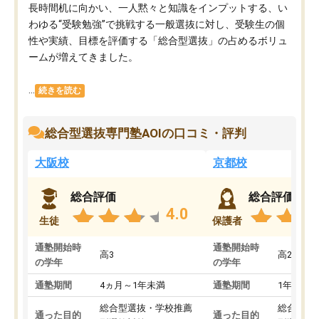
長時間机に向かい、一人黙々と知識をインプットする、い
わゆる“受験勉強”で挑戦する一般選抜に対し、受験生の個
性や実績、目標を評価する「総合型選抜」の占めるボリュ
ームが増えてきました。
...
続きを読む
総合型選抜専門塾AOIの口コミ・評判
大阪校
京都校
総合評価
総合評価
4.0
生徒
保護者
通塾開始時
通塾開始時
高3
高2
の学年
の学年
通塾期間
4ヵ月～1年未満
通塾期間
1年以上
総合型選抜・学校推薦
総合型選
通った目的
通った目的