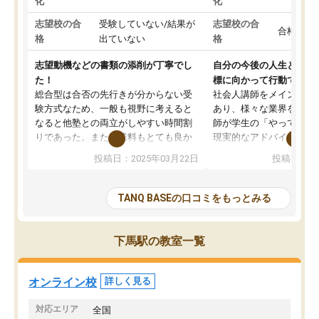
化
化
志望校の合
受験していない/結果が
志望校の合
合格した
格
出ていない
格
志望動機などの書類の添削が丁寧でし
自分の今後の人生と真剣
た！
標に向かって行動できる
総合型は合否の先行きが分からない受
社会人講師をメインとし
験方式なため、一般も視野に考えると
あり、様々な業界を経験
なると他塾との両立がしやすい時間割
師が学生の「やってみた
りであった。また授業料もとても良か
現実的なアドバイスを行
った。
す。基本応援ベースなの
投稿日：2025年03月22日
投稿日：20
総合型の多くの塾は大学生が見ること
分野について学生知識で
が多いが、はたらく部総合型コースは
い部分まで深ぼる事が出
大学生の目だけでなく、数人の大人に
総合型選抜対策として志
TANQ BASEの口コミをもっとみる
も目を通して頂ける。そのため多くの
接・小論文などの技術指
意見を聞くことができ、より良いもの
ション内容になっていま
を推敲することが可能だ。
選抜を通して将来自分が
下馬駅の教室一覧
どの人も優しく、親身に接してくださ
のかといった人生設計・
るのでやる気も出て、良かったで
を社会人として働いてい
す！！
に考える事が出来る環境
オンライン校
詳しく見る
番の魅力だと思います。
い事が何もない所から社
対応エリア
全国