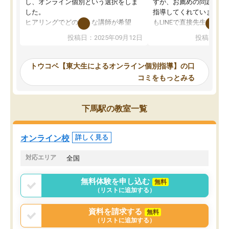
し、オンライン個別という選択をしま
すが、お薦めの問題集や
した。
指導してくれています。2
ヒアリングでどのような講師が希望
もLINEで直接先生に質問
か、オプションは付帯するかなど選ぶ
教科でも)。受講科目や
投稿日：2025年09月12日
投稿日：20
事が出来ました。
めれるので、個人に合っ
講師とのマッチング後講師との初回ミ
ると思います。カリキュ
ーティングを行い、その講師で良いか
いなのがあり(有料)、受
トウコベ【東大生によるオンライン個別指導】の口
他の講師を希望するか子供との相性も
ことをどんなスケジュー
コミをもっとみる
見てから講師を決定する事ができま
くか相談したのですが、
す。
ち期待したものではなく
うちの子は、初回面談の講師の方で決
内容でした。それでも明
下馬駅の教室一覧
定しました。
やる気も出ましたし、苦
くなってきたようなので
オンラインツールを使用した単語帳の
お願いして良かったと思
オンライン校
詳しく見る
共有があり宿題もそちらで出される形
も合わなければチェンジ
でした。
娘は3科目ともずっと同
対応エリア
全国
2ヶ月で担当講師の方がお辞めになると
言う事で講師変更の申し出があり、あ
無料体験を申し込む
無料
まりに短期での変更だった為、塾に通
（リストに追加する）
う事にして退会しました。遅れも取り
戻せ、授業内容や講師の方は良かった
資料を請求する
無料
と思います。
（リストに追加する）