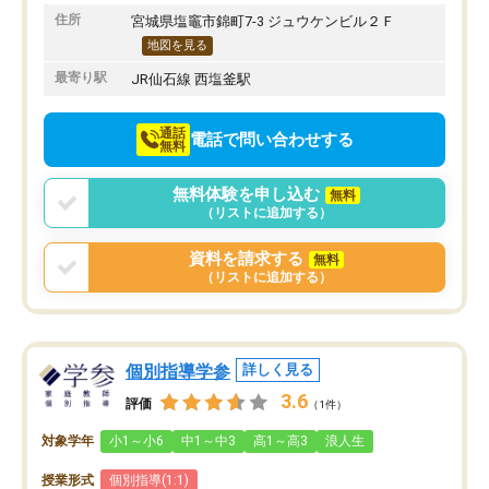
りたいと思える塾です。
住所
宮城県塩竈市錦町7-3 ジュウケンビル２Ｆ
地図を見る
最寄り駅
JR仙石線 西塩釜駅
通話
電話で問い合わせする
無料
無料体験を申し込む
無料
（リストに追加する）
資料を請求する
無料
（リストに追加する）
個別指導学参
詳しく見る
3.6
評価
（1件）
対象学年
小1～小6
中1～中3
高1～高3
浪人生
授業形式
個別指導(1:1)