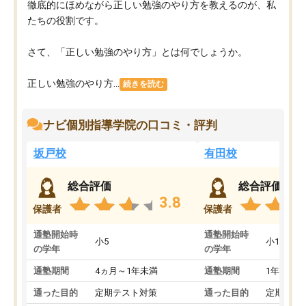
徹底的にほめながら正しい勉強のやり方を教えるのが、私
たちの役割です。
さて、「正しい勉強のやり方」とは何でしょうか。
正しい勉強のやり方...
続きを読む
ナビ個別指導学院の口コミ・評判
坂戸校
有田校
総合評価
総合評価
3.8
保護者
保護者
通塾開始時
通塾開始時
小5
小1
の学年
の学年
通塾期間
4ヵ月～1年未満
通塾期間
1年以上
通った目的
定期テスト対策
通った目的
定期テス