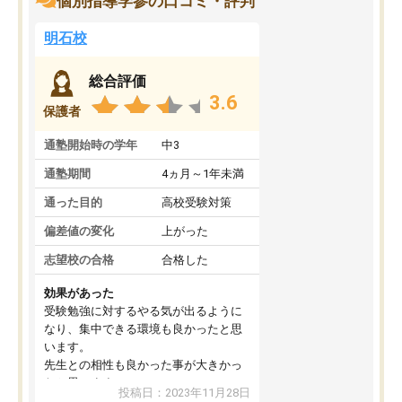
個別指導学参の口コミ・評判
明石校
総合評価
3.6
保護者
通塾開始時の学年
中3
通塾期間
4ヵ月～1年未満
通った目的
高校受験対策
偏差値の変化
上がった
志望校の合格
合格した
効果があった
受験勉強に対するやる気が出るように
なり、集中できる環境も良かったと思
います。
先生との相性も良かった事が大きかっ
たと思います。
投稿日：2023年11月28日