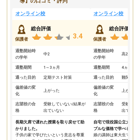
導】の口コミ・評判
オンライン校
オンライン校
総合評価
総合評価
3.4
保護者
保護者
通塾開始時
通塾開始時
中2
高2
の学年
の学年
通塾期間
1～3ヵ月
通塾期間
4ヵ月～1
通った目的
定期テスト対策
通った目的
難関私立
偏差値の変
偏差値の変
上がった
上がった
化
化
志望校の合
受験していない/結果が
志望校の合
受験して
格
出ていない
格
出ていな
長期欠席で遅れた授業を取り戻せて助
自宅で現役国公立大学生
かりました。
ブルな価格で学べる
子供の家で学びたいという意志を尊重
娘の講師は東大生では無