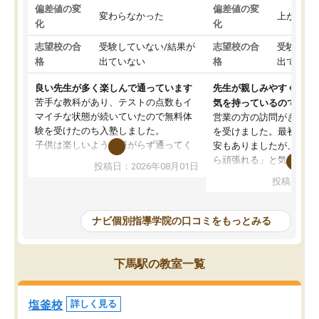
偏差値の変
偏差値の変
変わらなかった
上がった
化
化
志望校の合
受験していない/結果が
志望校の合
受験して
格
出ていない
格
出ていな
良い先生が多く楽しんで通っています
先生が親しみやすく勉強
苦手な教科があり、テストの点数もイ
気を持っているので安心
マイチな状態が続いていたので無料体
営業の方の訪問がきっか
験を受けたのち入塾しました。
を受けました。最初は続
子供は楽しいようで嫌がらず通ってく
安もありましたが、子ど
れています。
ら頑張れる」と気に入り
投稿日：2026年08月01日
先生は良い方が多く、いつも笑顔で対
以上お世話になっていま
投稿日：20
応して頂けるので安心してお任せする
ても分かりやすく、学校
ことができます。
き方や、子どもに合った
教室は少し狭い印象なので夜の時間帯
方を丁寧に教えてくださ
ナビ個別指導学院の口コミをもっとみる
など生徒さんが多い時間帯は手狭では
が深まっていると感じま
ないかな？と感じます。
熱心で、一人ひとりの苦
また駅前にあるのでアクセスは良いで
握し、復習や講習を通し
下馬駅の教室一覧
すが駐車場がないのでお迎えの際に近
ポートしてくださいます
隣のコインパーキングを利用または路
前より勉強に前向きに取
上駐車をするしかない点が少し不便で
になり、安心して通わせ
塩釜校
詳しく見る
す。
感じています。これから