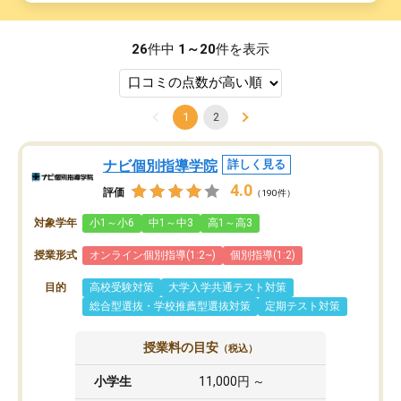
26
件中
1～20
件を表示
1
2
ナビ個別指導学院
詳しく見る
4.0
評価
（190件）
対象学年
小1～小6
中1～中3
高1～高3
授業形式
オンライン個別指導(1:2~)
個別指導(1:2)
目的
高校受験対策
大学入学共通テスト対策
総合型選抜・学校推薦型選抜対策
定期テスト対策
授業料の目安
（税込）
小学生
11,000円 ～