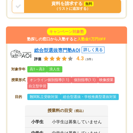
資料を請求する
無料
（リストに追加する）
キャンペーン対象塾
塾探しの窓口から入塾すると
入塾金1万円OFF
総合型選抜専門塾AOI
詳しく見る
4.3
評価
（3件）
対象学年
高1～高3
浪人生
授業形式
オンライン個別指導(1:1)
個別指導(1:1)
映像授業
自立型学習
目的
難関私立受験対策
総合型選抜・学校推薦型選抜対策
授業料の目安
（税込）
小学生
小学生は募集していません
中学生
中学生は募集していません