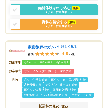
ポートを受け、学びたい
標を見つける事が出来ま
無料体験を申し込む
無料
（リストに追加する）
資料を請求する
無料
（リストに追加する）
家庭教師のガンバ
詳しく見る
4.5
評価
（3件）
対象学年
小1～小6
中1～中3
高1～高3
授業形式
オンライン個別指導(1:1)
家庭教師
目的
私立中学受験対策
国公立中高一貫校受験対策
高校受験対策
大学入学共通テスト対策
国公立2次試験対策
難関私立受験対策
総合型選抜・学校推薦型選抜対策
定期テスト対策
授業料の目安
（税込）