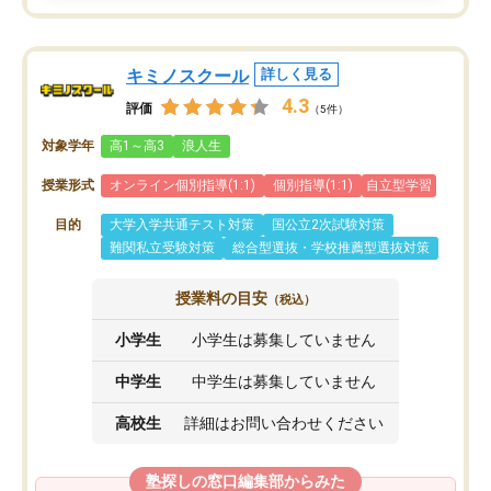
キミノスクール
詳しく見る
4.3
評価
（5件）
対象学年
高1～高3
浪人生
授業形式
オンライン個別指導(1:1)
個別指導(1:1)
自立型学習
目的
大学入学共通テスト対策
国公立2次試験対策
難関私立受験対策
総合型選抜・学校推薦型選抜対策
授業料の目安
（税込）
小学生
小学生は募集していません
中学生
中学生は募集していません
高校生
詳細はお問い合わせください
塾探しの窓口編集部からみた