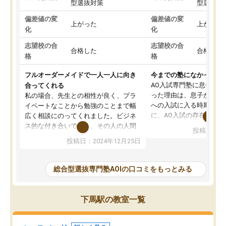
型選抜対策
型選抜対
偏差値の変
偏差値の変
上がった
上がった
化
化
志望校の合
志望校の合
合格した
合格した
格
格
フルオーダーメイドで一人一人に向き
今までの塾になかったA
AO入試専門塾に息子を
合ってくれる
った理由は、息子が高校
私の場合、先生との相性が良く、プラ
への入試に入る時期に差
イベートなことから勉強のことまで幅
に、AO入試の存在を息
広く相談にのってくれました。ビジネ
してもその制度で合格し
ス的な付き合いでなく、その人の人間
投稿日：20
たことから、AOIに入塾
性までを適切に把握し、むきあってい
投稿日：2024年12月25日
思いました。
るなぁと強く感じることできました。
AOIでは、カウンセリン
また、他の先生の意見も聞いてみたい
で、AO入試を改めて知
と相談すると、他の先生も紹介してく
総合型選抜専門塾AOIの口コミをもっとみる
それに対しての具体的な
ださり、客観的なアドバイスもいただ
ことでした。更に子供の
くことができました（志望理由・自己
る適正等についても詳し
PR等の添削において）。そして、なに
下馬駅の教室一覧
でき、メンターの方々も
より自習室が解放されている点がよか
けてらっしゃいますので
ったです。友達と好きな時間に自習