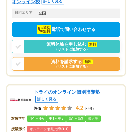
せることができました。
し、お互いを高めあえる環境がありま
オンライン校
詳しく見る
した。
対応エリア
全国
通話
電話で問い合わせする
無料
無料体験を申し込む
無料
（リストに追加する）
資料を請求する
無料
（リストに追加する）
トライのオンライン個別指導塾
詳しく見る
4.2
評価
（44件）
対象学年
小1～小6
中1～中3
高1～高3
浪人生
授業形式
オンライン個別指導(1:1)