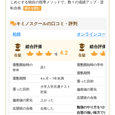
じめとする独自の指導メソッドで、数々の成績アップ・逆
転合格...
続きを読む
キミノスクールの口コミ・評判
柏校
オンラインコース
総合評価
総合評価
4.2
生徒
生徒
通塾開始時の
通塾開始時の学年
中
高1
学年
通塾期間
通塾期間
4ヵ月～1年未満
通った目的
大学入学共通テスト
通った目的
偏差値の変化
対策
志望校の合格
偏差値の変化
上がった
勉強のやり方を1から教
志望校の合格
合格した
自習の強い味方です。