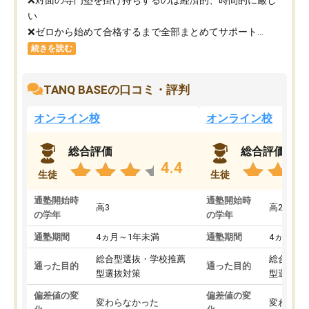
い
❌ゼロから始めて合格するまで全部まとめてサポート...
続きを読む
TANQ BASEの口コミ・評判
オンライン校
オンライン校
総合評価
総合評価
4.4
生徒
生徒
通塾開始時
通塾開始時
高3
高2
の学年
の学年
通塾期間
4ヵ月～1年未満
通塾期間
4ヵ月～1
総合型選抜・学校推薦
総合型選
通った目的
通った目的
型選抜対策
型選抜対
偏差値の変
偏差値の変
変わらなかった
変わらな