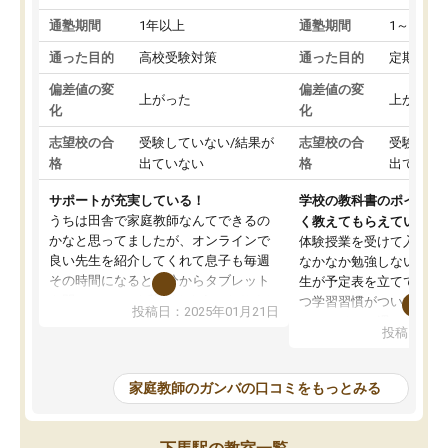
通塾期間
1年以上
通塾期間
1～3ヵ月
通った目的
高校受験対策
通った目的
定期テス
偏差値の変
偏差値の変
上がった
上がった
化
化
志望校の合
受験していない/結果が
志望校の合
受験して
格
出ていない
格
出ていな
サポートが充実している！
学校の教科書のポイント
うちは田舎で家庭教師なんてできるの
く教えてもらえている
かなと思ってましたが、オンラインで
体験授業を受けて入塾し
良い先生を紹介してくれて息子も毎週
なかなか勉強しない息子
その時間になると自分からタブレット
生が予定表を立ててくれ
を開いてzoomを繋げるようになりまし
つ学習習慣がついてきま
投稿日：2025年01月21日
た！5科目なんでもOKなのもとても気
オンラインで週に一度の
投稿日：20
に入っています
指導が無い日も予定表に
成績もだいぶ下の方でしたが、通い始
したり、LINEでわから
めて1年ほどだった今では平均点以上の
問できるのでとても助か
家庭教師のガンバの口コミをもっとみる
科目が増えてきました！あと1年受験ま
であるので無料の週末教室を使用しな
がら頑張って欲しいと思います！