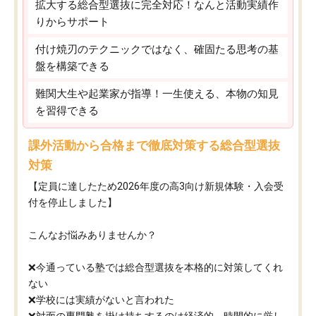
拡大する総合型選抜に完全対応！なんと活動実績作
りからサポート
付け焼刃のテクニックではなく、確固たる思考の基
盤を構築できる
難関大生や起業家が指導！一生使える、本物の知見
を習得できる
課外活動から合格まで徹底対策する総合型選抜
対策
【定員に達したため2026年度の高3向け新規体験・入会受
付を停止しました】
こんなお悩みありませんか？
❌今通っている塾では総合型選抜を本格的に対策してくれ
ない
❌学校には実績がないと言われた
❌対面の専門塾を掛け持ちするのは経済的、時間的に厳し