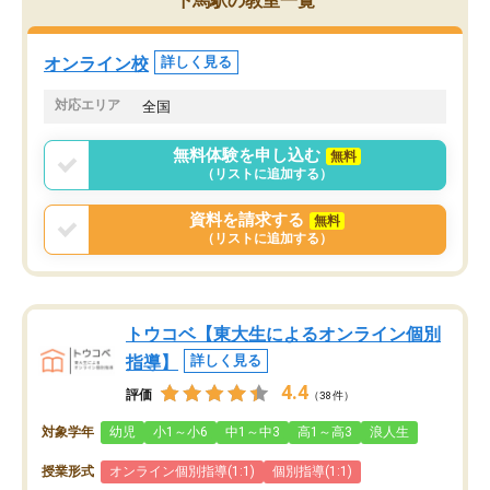
下馬駅の教室一覧
オンライン校
詳しく見る
対応エリア
全国
無料体験を申し込む
無料
（リストに追加する）
資料を請求する
無料
（リストに追加する）
トウコベ【東大生によるオンライン個別
指導】
詳しく見る
4.4
評価
（38件）
対象学年
幼児
小1～小6
中1～中3
高1～高3
浪人生
授業形式
オンライン個別指導(1:1)
個別指導(1:1)