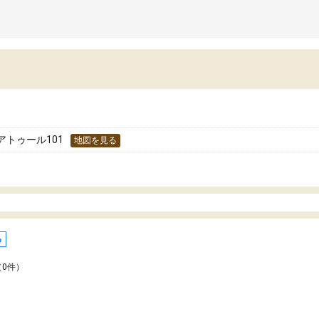
アトゥール101
地図を見る
る
（0件）