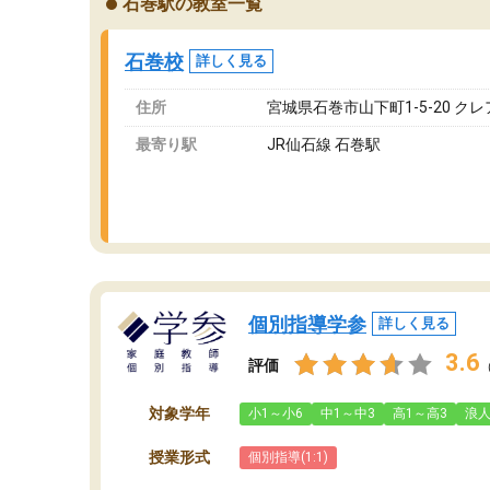
石巻駅の教室一覧
ングを利用または路上駐車をするしかない点が
通
少し不便です。
お
石巻校
詳しく見る
住所
宮城県石巻市山下町1-5-20 クレ
最寄り駅
JR仙石線 石巻駅
個別指導学参
詳しく見る
3.6
評価
対象学年
小1～小6
中1～中3
高1～高3
浪
授業形式
個別指導(1:1)