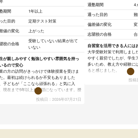
年
通塾期間
4
塾期間
1年以上
通った目的
難
った目的
定期テスト対策
偏差値の変化
変
差値の変化
上がった
志望校の合格
合
受験していない/結果が出て
望校の合格
自習室を活用できる人には
いない
大学受験対策で利用しまし
やすく親切でしたが、学生
生が親しみやすく勉強しやすい雰囲気を持っ
多いため、教え方や経験に
いるので安心
ると感じました。
業の方の訪問がきっかけで体験授業を受けま
た。最初は続けられるか不安もありました
投稿日
授業はホワイトボードを使
、子どもが「ここなら頑張れる」と気に入
ので、図や式を見ながら理
、現在まで5年以上お世話になっています。授
す。また、授業がない日で
はとても分かりやすく、学校とは違った解き
投稿日：2026年07月21日
るため、自宅では集中でき
や、子どもに合った覚え方・考え方を丁寧に
境だと思います。
えてくださるので、理解が深まっていると感
ます。先生方も熱心で、一人ひとりの苦手な
教室全体としては小学生や
元を把握し、復習や講習を通してしっかりサ
い印象でした。大学受験を
ートしてくださいます。子どもも以前より勉
生は、一度体験授業を受け
に前向きに取り組めるようになり、安心して