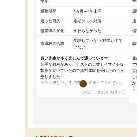
学年
学
通塾期間
4ヵ月～1年未満
通
通った目的
定期テスト対策
通
偏差値の変化
変わらなかった
偏
受験していない/結果が出て
志望校の合格
志
いない
良い先生が多く楽しんで通っています
先
苦手な教科があり、テストの点数もイマイチな
て
状態が続いていたので無料体験を受けたのち入
営
塾しました。
し
子供は楽しいようで嫌がらず通ってくれていま
が
す。
り
投稿日：2026年08月01日
先生は良い方が多く、いつも笑顔で対応して頂
業
けるので安心してお任せすることができます。
方
教室は少し狭い印象なので夜の時間帯など生徒
教
さんが多い時間帯は手狭ではないかな？と感じ
じ
ます。
単
また駅前にあるのでアクセスは良いですが駐車
ポ
場がないのでお迎えの際に近隣のコインパーキ
強