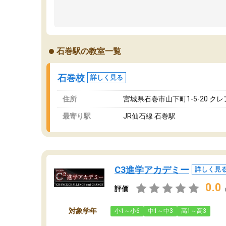
石巻駅の教室一覧
石巻校
詳しく見る
住所
宮城県石巻市山下町1-5-20 クレ
最寄り駅
JR仙石線 石巻駅
C3進学アカデミー
詳しく見
0.0
評価
対象学年
小1～小6
中1～中3
高1～高3