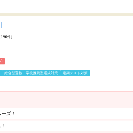
（190件）
2)
総合型選抜・学校推薦型選抜対策
定期テスト対策
ムーズ！
し！