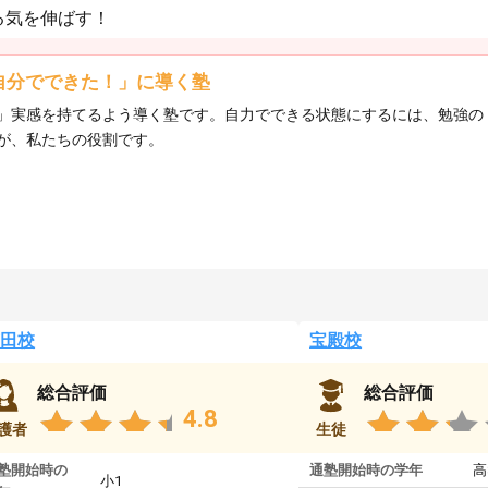
る気を伸ばす！
自分でできた！」に導く塾
」実感を持てるよう導く塾です。自力でできる状態にするには、勉強の
が、私たちの役割です。
田校
宝殿校
総合評価
総合評価
4.8
護者
生徒
塾開始時の
通塾開始時の学年
高
小1