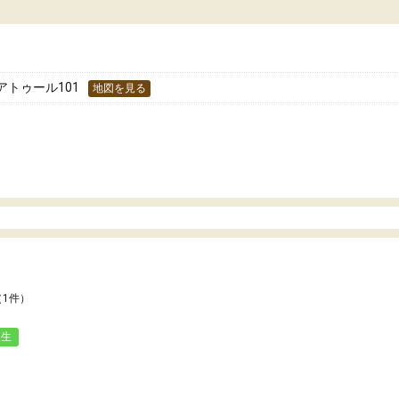
どうか確認してから入塾を
わせられる塾だと感じています。これからも
です。
世話になりたいと思える塾です。
アトゥール101
地図を見る
（1件）
人生