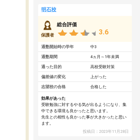
明石校
総合評価
3.6
保護者
通塾開始時の学年
中3
通塾期間
4ヵ月～1年未満
通った目的
高校受験対策
偏差値の変化
上がった
志望校の合格
合格した
効果があった
受験勉強に対するやる気が出るようになり、集
中できる環境も良かったと思います。
先生との相性も良かった事が大きかったと思い
ます。
投稿日：2023年11月28日