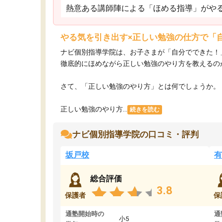
熱意ある講師陣による「ほめる指導」がや
やる気を引き出す×正しい勉強の仕方で「
ナビ個別指導学院は、お子さまが「自分でできた！
徹底的にほめながら正しい勉強のやり方を教えるの
さて、「正しい勉強のやり方」とは何でしょうか。
正しい勉強のやり方...
続きを読む
ナビ個別指導学院の口コミ・評判
坂戸校
有
総合評価
3.8
保護者
保
通塾開始時の
通
小5