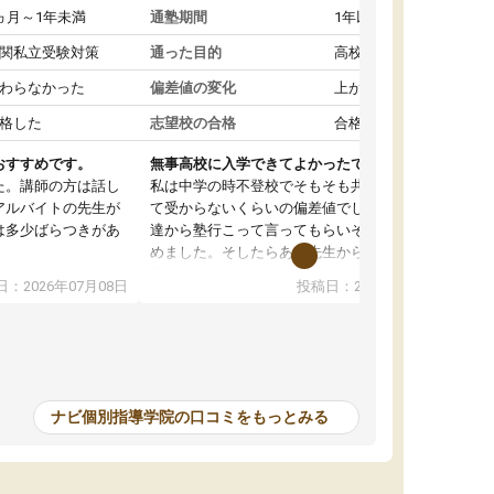
ヵ月～1年未満
通塾期間
1年以上
関私立受験対策
通った目的
高校受験対策
わらなかった
偏差値の変化
上がった
格した
志望校の合格
合格した
おすすめです。
無事高校に入学できてよかったです。
た。講師の方は話し
私は中学の時不登校でそもそも共学の高校なん
アルバイトの先生が
て受からないくらいの偏差値でした。ある日友
は多少ばらつきがあ
達から塾行こって言ってもらいそこから通い始
めました。そしたらある先生から学ぶ楽しさを
教えていただき勉強などして無かったのに自主
：2026年07月08日
投稿日：2026年07月01日
って説明してくれる
室で勉強するくらいハマりました。私の担当の
解しやすかったで
先生は無理に宿題などを押し付けてくるわけで
も自習室を利用でき
もなく優しく接して頂いてその感じが一年以上
ない人には便利な環
続き、お陰様で私は共学の高校に受かりまし
た。ほんと先生達には感謝しています。
ナビ個別指導学院の口コミをもっとみる
中学生の利用者が多
本格的に目指す高校
て自分に合う講師か