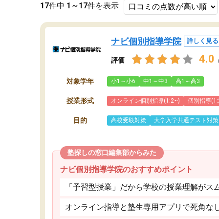
17
件中
1～17
件を表示
ナビ個別指導学院
詳しく見る
4.0
評価
対象学年
小1～小6
中1～中3
高1～高3
授業形式
オンライン個別指導(1:2~)
個別指導(1:
目的
高校受験対策
大学入学共通テスト対策
塾探しの窓口編集部からみた
ナビ個別指導学院のおすすめポイント
「予習型授業」だから学校の授業理解がス
オンライン指導と塾生専用アプリで死角な