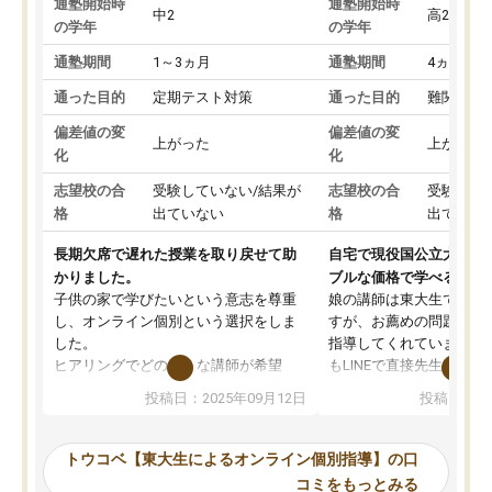
通塾開始時
通塾開始時
中2
高2
の学年
の学年
通塾期間
1～3ヵ月
通塾期間
4ヵ月～1
通った目的
定期テスト対策
通った目的
難関私立
偏差値の変
偏差値の変
上がった
上がった
化
化
志望校の合
受験していない/結果が
志望校の合
受験して
格
出ていない
格
出ていな
長期欠席で遅れた授業を取り戻せて助
自宅で現役国公立大学生
かりました。
ブルな価格で学べる
子供の家で学びたいという意志を尊重
娘の講師は東大生では無
し、オンライン個別という選択をしま
すが、お薦めの問題集や
した。
指導してくれています。2
ヒアリングでどのような講師が希望
もLINEで直接先生に質問
か、オプションは付帯するかなど選ぶ
教科でも)。受講科目や
投稿日：2025年09月12日
投稿日：20
事が出来ました。
めれるので、個人に合っ
講師とのマッチング後講師との初回ミ
ると思います。カリキュ
ーティングを行い、その講師で良いか
いなのがあり(有料)、受
トウコベ【東大生によるオンライン個別指導】の口
他の講師を希望するか子供との相性も
ことをどんなスケジュー
コミをもっとみる