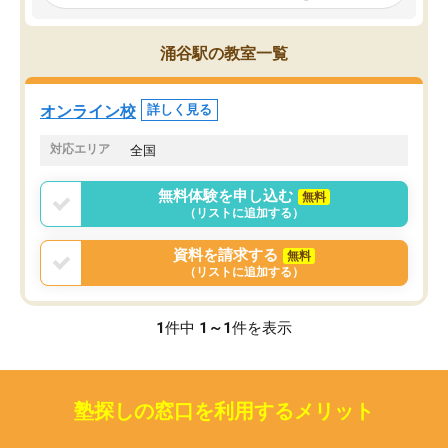
見てから講師を決定する事ができま
くか相談したのですが、
す。
ち期待したものではなく
うちの子は、初回面談の講師の方で決
内容でした。それでも明
涌谷駅の教室一覧
定しました。
やる気も出ましたし、苦
くなってきたようなので
オンラインツールを使用した単語帳の
お願いして良かったと思
オンライン校
詳しく見る
共有があり宿題もそちらで出される形
も合わなければチェンジ
でした。
娘は3科目ともずっと同
対応エリア
全国
2ヶ月で担当講師の方がお辞めになると
言う事で講師変更の申し出があり、あ
無料体験を申し込む
無料
まりに短期での変更だった為、塾に通
（リストに追加する）
う事にして退会しました。遅れも取り
戻せ、授業内容や講師の方は良かった
資料を請求する
無料
と思います。
（リストに追加する）
1
件中
1～1
件を表示
塾探しの窓口を利用するメリット