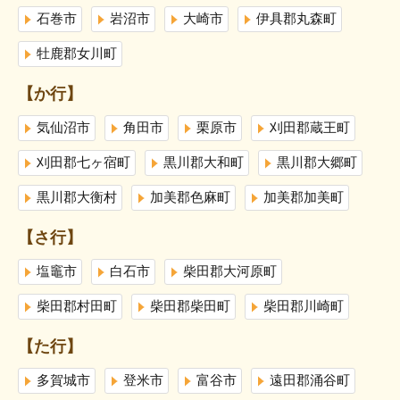
石巻市
岩沼市
大崎市
伊具郡丸森町
牡鹿郡女川町
【か行】
気仙沼市
角田市
栗原市
刈田郡蔵王町
刈田郡七ヶ宿町
黒川郡大和町
黒川郡大郷町
黒川郡大衡村
加美郡色麻町
加美郡加美町
【さ行】
塩竈市
白石市
柴田郡大河原町
柴田郡村田町
柴田郡柴田町
柴田郡川崎町
【た行】
多賀城市
登米市
富谷市
遠田郡涌谷町