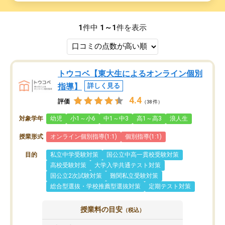
1
件中
1～1
件を表示
トウコベ【東大生によるオンライン個別
指導】
詳しく見る
4.4
評価
（38件）
対象学年
幼児
小1～小6
中1～中3
高1～高3
浪人生
授業形式
オンライン個別指導(1:1)
個別指導(1:1)
目的
私立中学受験対策
国公立中高一貫校受験対策
高校受験対策
大学入学共通テスト対策
国公立2次試験対策
難関私立受験対策
総合型選抜・学校推薦型選抜対策
定期テスト対策
授業料の目安
（税込）