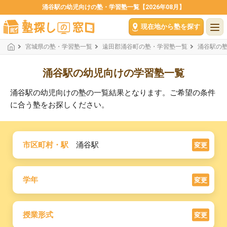
涌谷駅の幼児向けの塾・学習塾一覧【2026年08月】
現在地から塾を探す
宮城県の塾・学習塾一覧
遠田郡涌谷町の塾・学習塾一覧
涌谷駅の
涌谷駅の幼児向けの学習塾一覧
涌谷駅の幼児向けの塾の一覧結果となります。ご希望の条件
に合う塾をお探しください。
市区町村・駅
涌谷駅
変更
学年
変更
授業形式
変更