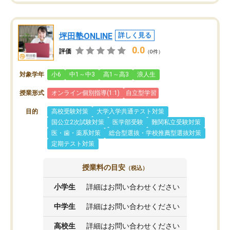
坪田塾ONLINE
詳しく見る
0.0
評価
（0件）
対象学年
小6
中1～中3
高1～高3
浪人生
授業形式
オンライン個別指導(1:1)
自立型学習
目的
高校受験対策
大学入学共通テスト対策
国公立2次試験対策
医学部受験
難関私立受験対策
医・歯・薬系対策
総合型選抜・学校推薦型選抜対策
定期テスト対策
授業料の目安
（税込）
小学生
詳細はお問い合わせください
中学生
詳細はお問い合わせください
高校生
詳細はお問い合わせください