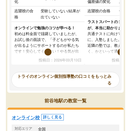
化
偏差値の変化
上がっ
志望校の合
受験していない/結果が
志望校の合格
合格し
格
出ていない
ラストスパートの１か月
オンラインで勉強のコツが学べる！
が、本当に助かりました
初めは料金面で躊躇していましたが、
共通テストに向けての追
お試し後の面談で、「子どもがやる気
に、入塾しました。田舎
が出るようにサポートするのが私たち
近隣の塾では、教えても
です！安心してください！やる気が出
く、かといって通うには
ないのは私たち講師の責任です」と言
が、トライならオンライ
投稿日：2026年03月13日
投稿日：20
ってくださり、確かに！と考えて、思
可能なので本当に助かり
い切って入塾しました。英語が苦手だ
テストの内容重視でした
ったんですが、学生の先生から学ぶこ
らないところをピンポイ
トライのオンライン個別指導塾の口コミをもっとみ
とで、勉強のコツみたいなものをつか
頂いて、とてもわかりや
る
み、徐々に成績が上がったらいいなと
していました。一生を左
思っていました。何が今足りないのか
スト、多少お金がかかっ
を的確に指導いただき、子どももびっ
思い切って入塾してよか
前谷地駅の教室一覧
くりするほど楽しんでやる気を持って
塾を受けています。狙い通り、少しず
つ成績も上がり、苦手意識も無くなっ
オンライン校
詳しく見る
てきたので、さらに苦手な数学も追加
でお願いしました。来年の高校受験に
対応エリア
全国