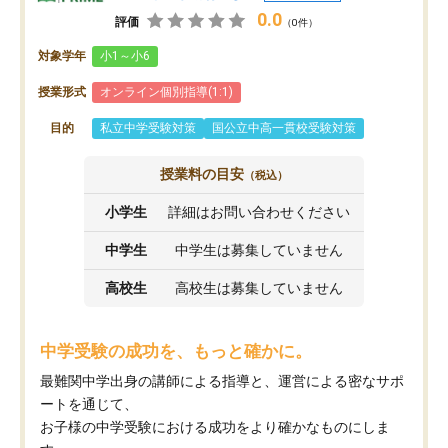
0.0
評価
（0件）
対象学年
小1～小6
授業形式
オンライン個別指導(1:1)
目的
私立中学受験対策
国公立中高一貫校受験対策
授業料の目安
（税込）
小学生
詳細はお問い合わせください
中学生
中学生は募集していません
高校生
高校生は募集していません
中学受験の成功を、もっと確かに。
最難関中学出身の講師による指導と、運営による密なサポ
ートを通じて、
お子様の中学受験における成功をより確かなものにしま