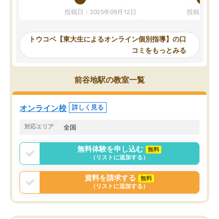
か、オプションは付帯するかなど選ぶ
教科でも)。受講科目や
投稿日：2025年09月12日
投稿日：20
事が出来ました。
めれるので、個人に合っ
講師とのマッチング後講師との初回ミ
ると思います。カリキュ
ーティングを行い、その講師で良いか
いなのがあり(有料)、受
トウコベ【東大生によるオンライン個別指導】の口
他の講師を希望するか子供との相性も
ことをどんなスケジュー
コミをもっとみる
見てから講師を決定する事ができま
くか相談したのですが、
す。
ち期待したものではなく
うちの子は、初回面談の講師の方で決
内容でした。それでも明
前谷地駅の教室一覧
定しました。
やる気も出ましたし、苦
くなってきたようなので
オンラインツールを使用した単語帳の
お願いして良かったと思
オンライン校
詳しく見る
共有があり宿題もそちらで出される形
も合わなければチェンジ
でした。
娘は3科目ともずっと同
対応エリア
全国
2ヶ月で担当講師の方がお辞めになると
言う事で講師変更の申し出があり、あ
無料体験を申し込む
無料
まりに短期での変更だった為、塾に通
（リストに追加する）
う事にして退会しました。遅れも取り
戻せ、授業内容や講師の方は良かった
資料を請求する
無料
と思います。
（リストに追加する）