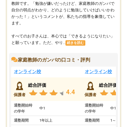
教師です。「勉強が嫌いだったけど、家庭教師のガンバで
自分の弱点がわかり、どのように勉強していけばいいかわ
かった！」というコメントが、私たちの指導を象徴してい
ます。
すべてのお子さんは、本心では「できるようになりたい」
と願っています。ただ、やり...
続きを読む
家庭教師のガンバの口コミ・評判
オンライン校
オンライン校
総合評価
総合評価
4.4
保護者
保護者
通塾開始時
通塾開始時
中1
中1
の学年
の学年
通塾期間
1年以上
通塾期間
1～3ヵ月