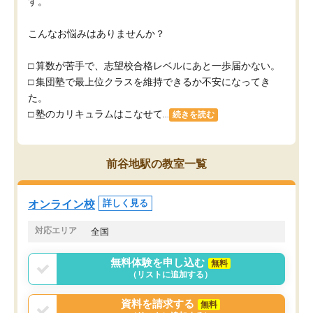
す。
こんなお悩みはありませんか？
□ 算数が苦手で、志望校合格レベルにあと一歩届かない。
□ 集団塾で最上位クラスを維持できるか不安になってき
た。
□ 塾のカリキュラムはこなせて...
続きを読む
前谷地駅の教室一覧
オンライン校
詳しく見る
対応エリア
全国
無料体験を申し込む
無料
（リストに追加する）
資料を請求する
無料