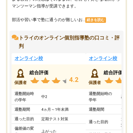
マンツーマン指導が受講できます。
部活や習い事で塾に通うのが難しいお...
続きを読む
トライのオンライン個別指導塾の口コミ・評
判
オンライン校
オンライン校
総合評価
総合評価
4.2
保護者
保護者
通塾開始時
通塾開始時の
中2
高3
の学年
学年
通塾期間
4ヵ月～1年未満
通塾期間
1～3
通った目的
定期テスト対策
大学入
通った目的
対策
偏差値の変
上がった