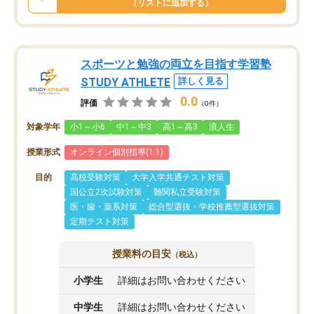
（リストに追加する）
スポーツと勉強の両立を目指す学習塾
STUDY ATHLETE
詳しく見る
0.0
評価
（0件）
対象学年
小1～小6
中1～中3
高1～高3
浪人生
授業形式
オンライン個別指導(1:1)
目的
高校受験対策
大学入学共通テスト対策
国公立2次試験対策
難関私立受験対策
医・歯・薬系対策
総合型選抜・学校推薦型選抜対策
定期テスト対策
授業料の目安
（税込）
小学生
詳細はお問い合わせください
中学生
詳細はお問い合わせください