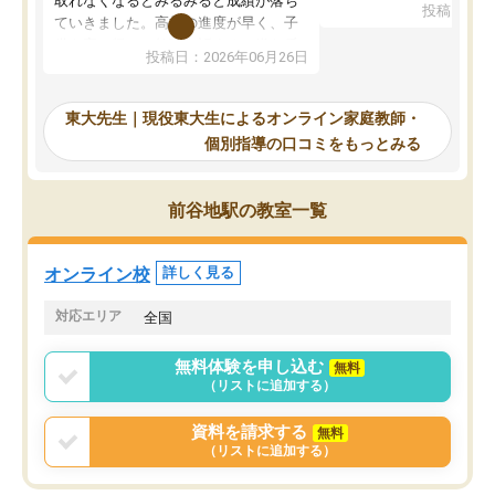
取れなくなるとみるみると成績が落ち
投稿日：20
で、当初は模試でD判定
ていきました。高校の進度が早く、子
していたのですが、やは
供も家に帰って勉強の話すると嫌な反
投稿日：2026年06月26日
験勉強に詳しく、先生か
応を示します。東大先生にお願いして
受け合格できました。ま
からは効率的な計画を先生が立ててく
自習室が毎日使えていつ
れるので、親としても安心です。毎日
東大先生｜現役東大生によるオンライン家庭教師・
るのが心強かったようで
使える自習室とかもあり、わからない
個別指導の口コミをもっとみる
謝です。
ところがあれば先生が回答してくれる
のも重宝しています。
前谷地駅の教室一覧
オンライン校
詳しく見る
対応エリア
全国
無料体験を申し込む
無料
（リストに追加する）
資料を請求する
無料
（リストに追加する）