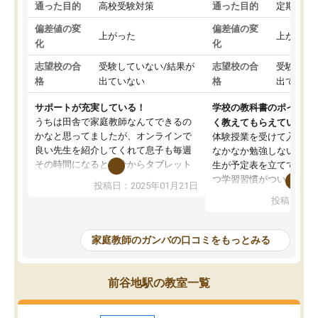
通った目的
高校受験対策
通った目的
定期テス
偏差値の変
偏差値の変
上がった
上がった
化
化
志望校の合
受験していない/結果が
志望校の合
受験して
格
出ていない
格
出ていな
サポートが充実している！
学校の教科書のポイント
うちは田舎で家庭教師なんてできるの
く教えてもらえている
かなと思ってましたが、オンラインで
体験授業を受けて入塾し
良い先生を紹介してくれて息子も毎週
なかなか勉強しない息子
その時間になると自分からタブレット
生が予定表を立ててくれ
を開いてzoomを繋げるようになりまし
つ学習習慣がついてきま
投稿日：2025年01月21日
た！5科目なんでもOKなのもとても気
オンラインで週に一度の
投稿日：20
に入っています
指導が無い日も予定表に
成績もだいぶ下の方でしたが、通い始
したり、LINEでわから
めて1年ほどだった今では平均点以上の
問できるのでとても助か
家庭教師のガンバの口コミをもっとみる
科目が増えてきました！あと1年受験ま
であるので無料の週末教室を使用しな
がら頑張って欲しいと思います！
前谷地駅の教室一覧