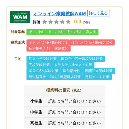
オンライン家庭教師WAM
詳しく見る
0.0
評価
（0件）
対象学年
小1～小6
中1～中3
高1～高3
浪人生
授業形式
オンライン個別指導(1:1)
オンライン個別指導(1:2~)
個別指導(1:1)
家庭教師
目的
私立中学受験対策
国公立中高一貫校受験対策
高校受験対策
大学入学共通テスト対策
国公立2次試験対策
医学部受験
難関私立受験対策
総合型選抜・学校推薦型選抜対策
定期テスト対策
授業料の目安
（税込）
小学生
詳細はお問い合わせください
中学生
詳細はお問い合わせください
高校生
詳細はお問い合わせください