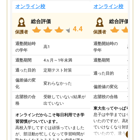
オンライン校
オンライン校
総合評価
総合評価
4.4
保護者
保護者
通塾開始時
通塾開始時の
高1
高3
の学年
学年
通塾期間
4ヵ月～1年未満
通塾期間
4ヵ月
通った目的
定期テスト対策
大学入
通った目的
対策
偏差値の変
変わらなかった
化
偏差値の変化
上がっ
志望校の合
受験していない/結果が
志望校の合格
合格し
格
出ていない
東大生ってやっぱりすご
息子は中学まではそこそ
オンラインだからこそ毎日利用でき学
いたのですが、高校に入
習習慣がついています。
ていけなくなり対面の塾
高校入学してすぐは頑張っていました
でいたので、違うアプロ
が、部活動が忙しくなって学習時間が
考えて入りました。地元