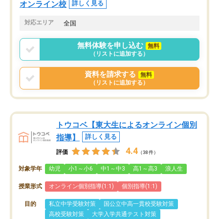
オンライン校
詳しく見る
対応エリア
全国
無料体験を申し込む
無料
（リストに追加する）
資料を請求する
無料
（リストに追加する）
トウコベ【東大生によるオンライン個別
指導】
詳しく見る
4.4
評価
（38件）
対象学年
幼児
小1～小6
中1～中3
高1～高3
浪人生
授業形式
オンライン個別指導(1:1)
個別指導(1:1)
目的
私立中学受験対策
国公立中高一貫校受験対策
高校受験対策
大学入学共通テスト対策