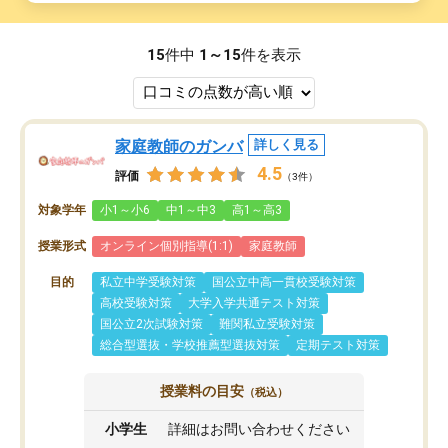
15
件中
1～15
件を表示
家庭教師のガンバ
詳しく見る
4.5
評価
（3件）
対象学年
小1～小6
中1～中3
高1～高3
授業形式
オンライン個別指導(1:1)
家庭教師
目的
私立中学受験対策
国公立中高一貫校受験対策
高校受験対策
大学入学共通テスト対策
国公立2次試験対策
難関私立受験対策
総合型選抜・学校推薦型選抜対策
定期テスト対策
授業料の目安
（税込）
小学生
詳細はお問い合わせください