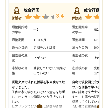
総合評価
総合評価
3.4
保護者
保護者
通塾開始時
通塾開始時
中2
高2
の学年
の学年
通塾期間
1～3ヵ月
通塾期間
4ヵ月～1
通った目的
定期テスト対策
通った目的
難関私立
偏差値の変
偏差値の変
上がった
上がった
化
化
志望校の合
受験していない/結果が
志望校の合
受験して
格
出ていない
格
出ていな
長期欠席で遅れた授業を取り戻せて助
自宅で現役国公立大学生
かりました。
ブルな価格で学べる
子供の家で学びたいという意志を尊重
娘の講師は東大生では無
し、オンライン個別という選択をしま
すが、お薦めの問題集や
した。
指導してくれています。2
ヒアリングでどのような講師が希望
もLINEで直接先生に質問