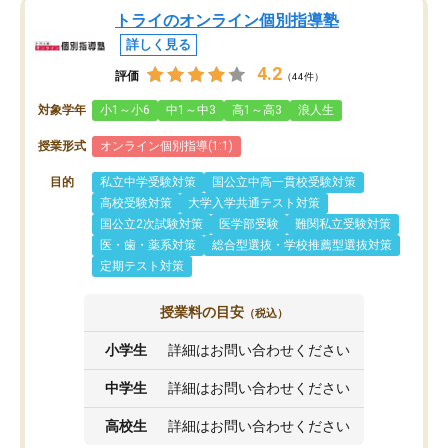
トライのオンライン個別指導塾
詳しく見る
4.2
評価
（44件）
対象学年
小1～小6
中1～中3
高1～高3
浪人生
授業形式
オンライン個別指導(1:1)
目的
私立中学受験対策
国公立中高一貫校受験対策
高校受験対策
大学入学共通テスト対策
国公立2次試験対策
医学部受験
難関私立受験対策
医・歯・薬系対策
総合型選抜・学校推薦型選抜対策
定期テスト対策
授業料の目安
（税込）
小学生
詳細はお問い合わせください
中学生
詳細はお問い合わせください
高校生
詳細はお問い合わせください