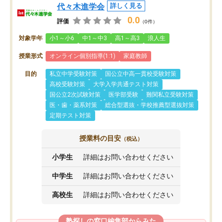
代々木進学会
詳しく見る
0.0
評価
（0件）
対象学年
小1～小6
中1～中3
高1～高3
浪人生
授業形式
オンライン個別指導(1:1)
家庭教師
目的
私立中学受験対策
国公立中高一貫校受験対策
高校受験対策
大学入学共通テスト対策
国公立2次試験対策
医学部受験
難関私立受験対策
医・歯・薬系対策
総合型選抜・学校推薦型選抜対策
定期テスト対策
授業料の目安
（税込）
小学生
詳細はお問い合わせください
中学生
詳細はお問い合わせください
高校生
詳細はお問い合わせください
塾探しの窓口編集部からみた