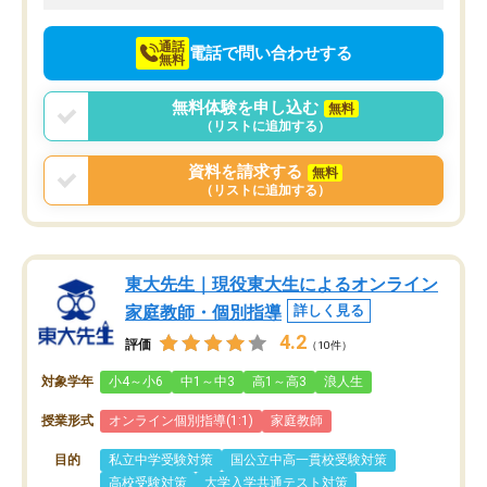
向けて頑張っています。
通話
電話で問い合わせする
無料
無料体験を申し込む
無料
（リストに追加する）
資料を請求する
無料
（リストに追加する）
東大先生｜現役東大生によるオンライン
家庭教師・個別指導
詳しく見る
4.2
評価
（10件）
対象学年
小4～小6
中1～中3
高1～高3
浪人生
授業形式
オンライン個別指導(1:1)
家庭教師
目的
私立中学受験対策
国公立中高一貫校受験対策
高校受験対策
大学入学共通テスト対策