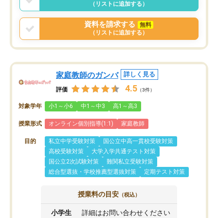
（リストに追加する）
資料を請求する
無料
（リストに追加する）
家庭教師のガンバ
詳しく見る
4.5
評価
（3件）
対象学年
小1～小6
中1～中3
高1～高3
授業形式
オンライン個別指導(1:1)
家庭教師
目的
私立中学受験対策
国公立中高一貫校受験対策
高校受験対策
大学入学共通テスト対策
国公立2次試験対策
難関私立受験対策
総合型選抜・学校推薦型選抜対策
定期テスト対策
授業料の目安
（税込）
小学生
詳細はお問い合わせください