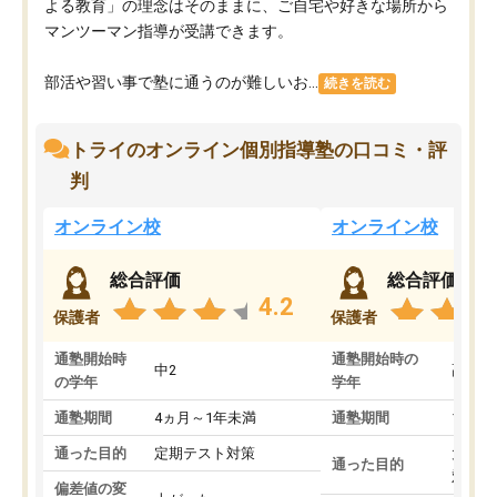
よる教育」の理念はそのままに、ご自宅や好きな場所から
マンツーマン指導が受講できます。
部活や習い事で塾に通うのが難しいお...
続きを読む
トライのオンライン個別指導塾の口コミ・評
判
オンライン校
オンライン校
総合評価
総合評価
4.2
保護者
保護者
通塾開始時
通塾開始時の
中2
高3
の学年
学年
通塾期間
4ヵ月～1年未満
通塾期間
1～3
通った目的
定期テスト対策
大学入
通った目的
対策
偏差値の変