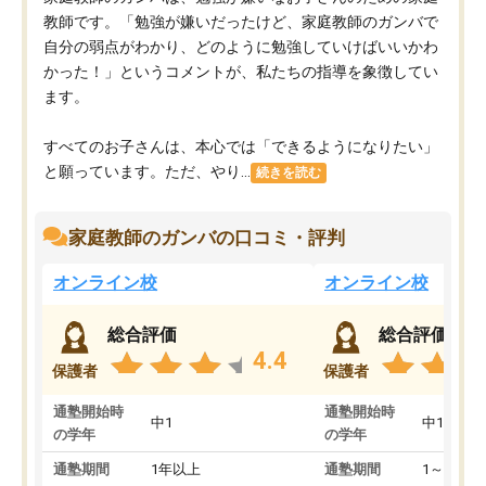
教師です。「勉強が嫌いだったけど、家庭教師のガンバで
自分の弱点がわかり、どのように勉強していけばいいかわ
かった！」というコメントが、私たちの指導を象徴してい
ます。
すべてのお子さんは、本心では「できるようになりたい」
と願っています。ただ、やり...
続きを読む
家庭教師のガンバの口コミ・評判
オンライン校
オンライン校
総合評価
総合評価
4.4
保護者
保護者
通塾開始時
通塾開始時
中1
中1
の学年
の学年
通塾期間
1年以上
通塾期間
1～3ヵ月