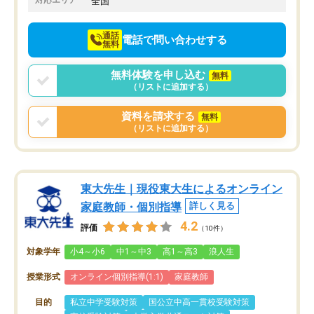
対応エリア
全国
向けて頑張っています。
通話
電話で問い合わせする
無料
無料体験を申し込む
無料
（リストに追加する）
資料を請求する
無料
（リストに追加する）
東大先生｜現役東大生によるオンライン
家庭教師・個別指導
詳しく見る
4.2
評価
（10件）
対象学年
小4～小6
中1～中3
高1～高3
浪人生
授業形式
オンライン個別指導(1:1)
家庭教師
目的
私立中学受験対策
国公立中高一貫校受験対策