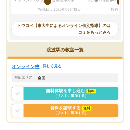
ヒアリングでどのような講師が希望
もLINEで直接先生に質問
か、オプションは付帯するかなど選ぶ
教科でも)。受講科目や
投稿日：2025年09月12日
投稿日：20
事が出来ました。
めれるので、個人に合っ
講師とのマッチング後講師との初回ミ
ると思います。カリキュ
ーティングを行い、その講師で良いか
いなのがあり(有料)、受
トウコベ【東大生によるオンライン個別指導】の口
他の講師を希望するか子供との相性も
ことをどんなスケジュー
コミをもっとみる
見てから講師を決定する事ができま
くか相談したのですが、
す。
ち期待したものではなく
うちの子は、初回面談の講師の方で決
内容でした。それでも明
渡波駅の教室一覧
定しました。
やる気も出ましたし、苦
くなってきたようなので
オンラインツールを使用した単語帳の
お願いして良かったと思
オンライン校
詳しく見る
共有があり宿題もそちらで出される形
も合わなければチェンジ
でした。
娘は3科目ともずっと同
対応エリア
全国
2ヶ月で担当講師の方がお辞めになると
言う事で講師変更の申し出があり、あ
無料体験を申し込む
無料
まりに短期での変更だった為、塾に通
（リストに追加する）
う事にして退会しました。遅れも取り
戻せ、授業内容や講師の方は良かった
資料を請求する
無料
と思います。
（リストに追加する）