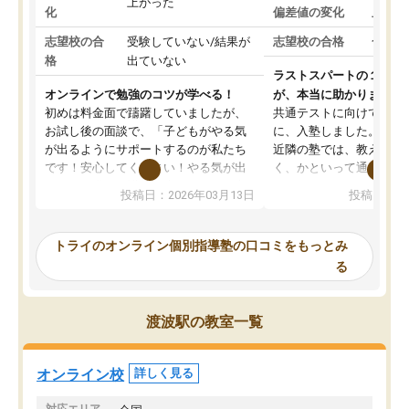
上がった
化
偏差値の変化
上がっ
志望校の合
受験していない/結果が
志望校の合格
合格し
格
出ていない
ラストスパートの１か月
オンラインで勉強のコツが学べる！
が、本当に助かりました
初めは料金面で躊躇していましたが、
共通テストに向けての追
お試し後の面談で、「子どもがやる気
に、入塾しました。田舎
が出るようにサポートするのが私たち
近隣の塾では、教えても
です！安心してください！やる気が出
く、かといって通うには
ないのは私たち講師の責任です」と言
が、トライならオンライ
投稿日：2026年03月13日
投稿日：20
ってくださり、確かに！と考えて、思
可能なので本当に助かり
い切って入塾しました。英語が苦手だ
テストの内容重視でした
ったんですが、学生の先生から学ぶこ
らないところをピンポイ
トライのオンライン個別指導塾の口コミをもっとみ
とで、勉強のコツみたいなものをつか
頂いて、とてもわかりや
る
み、徐々に成績が上がったらいいなと
していました。一生を左
思っていました。何が今足りないのか
スト、多少お金がかかっ
を的確に指導いただき、子どももびっ
思い切って入塾してよか
渡波駅の教室一覧
くりするほど楽しんでやる気を持って
塾を受けています。狙い通り、少しず
つ成績も上がり、苦手意識も無くなっ
オンライン校
詳しく見る
てきたので、さらに苦手な数学も追加
でお願いしました。来年の高校受験に