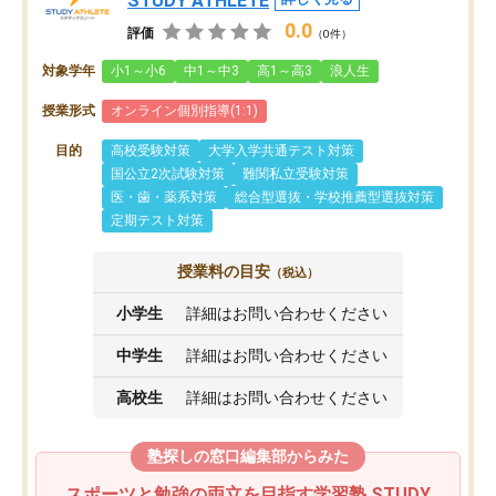
STUDY ATHLETE
0.0
評価
（0件）
対象学年
小1～小6
中1～中3
高1～高3
浪人生
授業形式
オンライン個別指導(1:1)
目的
高校受験対策
大学入学共通テスト対策
国公立2次試験対策
難関私立受験対策
医・歯・薬系対策
総合型選抜・学校推薦型選抜対策
定期テスト対策
授業料の目安
（税込）
小学生
詳細はお問い合わせください
中学生
詳細はお問い合わせください
高校生
詳細はお問い合わせください
塾探しの窓口編集部からみた
スポーツと勉強の両立を目指す学習塾 STUDY