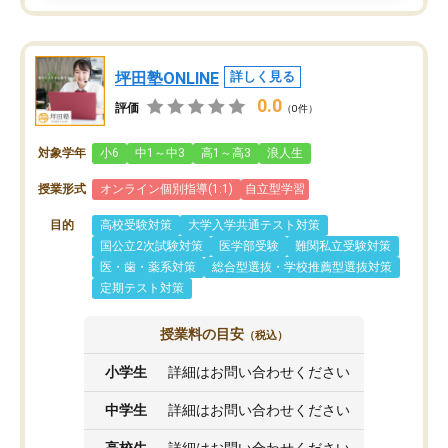
坪田塾ONLINE
詳しく見る
0.0
評価
（0件）
対象学年
小6
中1～中3
高1～高3
浪人生
授業形式
オンライン個別指導(1:1)
自立型学習
目的
高校受験対策
大学入学共通テスト対策
国公立2次試験対策
医学部受験
難関私立受験対策
医・歯・薬系対策
総合型選抜・学校推薦型選抜対策
定期テスト対策
授業料の目安
（税込）
小学生
詳細はお問い合わせください
中学生
詳細はお問い合わせください
高校生
詳細はお問い合わせください