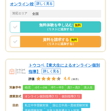
オンライン校
詳しく見る
対応エリア
全国
無料体験を申し込む
無料
（リストに追加する）
資料を請求する
無料
（リストに追加する）
トウコベ【東大生によるオンライン個別
指導】
詳しく見る
4.4
評価
（38件）
対象学年
幼児
小1～小6
中1～中3
高1～高3
浪人生
授業形式
オンライン個別指導(1:1)
個別指導(1:1)
目的
私立中学受験対策
国公立中高一貫校受験対策
高校受験対策
大学入学共通テスト対策