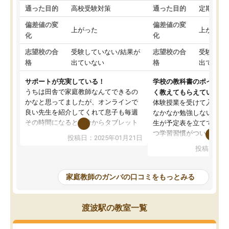
通った目的
高校受験対策
通った目的
定期テス
偏差値の変
偏差値の変
上がった
上がった
化
化
志望校の合
受験していない/結果が
志望校の合
受験して
格
出ていない
格
出ていな
サポートが充実している！
学校の教科書のポイント
うちは田舎で家庭教師なんてできるの
く教えてもらえている
かなと思ってましたが、オンラインで
体験授業を受けて入塾し
良い先生を紹介してくれて息子も毎週
なかなか勉強しない息子
その時間になると自分からタブレット
生が予定表を立ててくれ
を開いてzoomを繋げるようになりまし
つ学習習慣がついてきま
投稿日：2025年01月21日
た！5科目なんでもOKなのもとても気
オンラインで週に一度の
投稿日：20
に入っています
指導が無い日も予定表に
成績もだいぶ下の方でしたが、通い始
したり、LINEでわから
めて1年ほどだった今では平均点以上の
問できるのでとても助か
家庭教師のガンバの口コミをもっとみる
科目が増えてきました！あと1年受験ま
であるので無料の週末教室を使用しな
がら頑張って欲しいと思います！
渡波駅の教室一覧