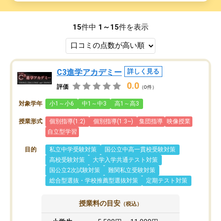
15
件中
1～15
件を表示
C3進学アカデミー
詳しく見る
0.0
評価
（0件）
対象学年
小1～小6
中1～中3
高1～高3
授業形式
個別指導(1:2)
個別指導(1:3~)
集団指導
映像授業
自立型学習
目的
私立中学受験対策
国公立中高一貫校受験対策
高校受験対策
大学入学共通テスト対策
国公立2次試験対策
難関私立受験対策
総合型選抜・学校推薦型選抜対策
定期テスト対策
授業料の目安
（税込）