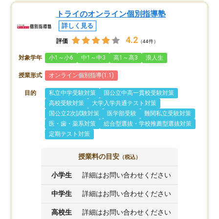
トライのオンライン個別指導塾
詳しく見る
4.2
評価
（44件）
対象学年
小1～小6
中1～中3
高1～高3
浪人生
授業形式
オンライン個別指導(1:1)
目的
私立中学受験対策
国公立中高一貫校受験対策
高校受験対策
大学入学共通テスト対策
国公立2次試験対策
医学部受験
難関私立受験対策
医・歯・薬系対策
総合型選抜・学校推薦型選抜対策
定期テスト対策
授業料の目安
（税込）
小学生
詳細はお問い合わせください
中学生
詳細はお問い合わせください
高校生
詳細はお問い合わせください