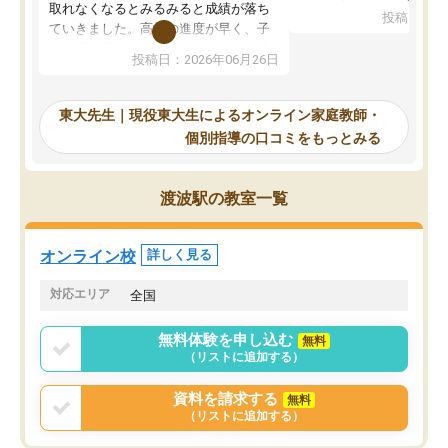
考えて入りました。地元
取れなくなるとみるみると成績が落ち
投稿日：20
で、当初は模試でD判定
ていきました。高校の進度が早く、子
していたのですが、やは
供も家に帰って勉強の話すると嫌な反
投稿日：2026年06月26日
験勉強に詳しく、先生か
応を示します。東大先生にお願いして
受け合格できました。ま
からは効率的な計画を先生が立ててく
自習室が毎日使えていつ
れるので、親としても安心です。毎日
東大先生｜現役東大生によるオンライン家庭教師・
るのが心強かったようで
使える自習室とかもあり、わからない
個別指導の口コミをもっとみる
謝です。
ところがあれば先生が回答してくれる
のも重宝しています。
渡波駅の教室一覧
オンライン校
詳しく見る
対応エリア
全国
無料体験を申し込む
無料
（リストに追加する）
資料を請求する
無料
（リストに追加する）