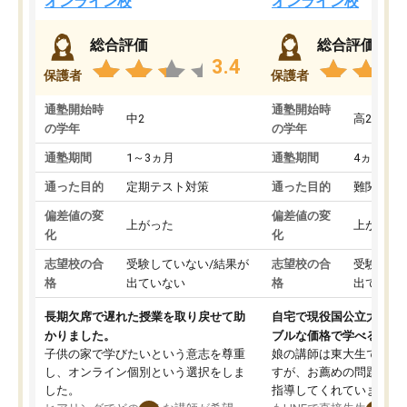
オンライン校
オンライン校
総合評価
総合評価
3.4
保護者
保護者
通塾開始時
通塾開始時
中2
高2
の学年
の学年
通塾期間
1～3ヵ月
通塾期間
4ヵ月～1
通った目的
定期テスト対策
通った目的
難関私立
偏差値の変
偏差値の変
上がった
上がった
化
化
志望校の合
受験していない/結果が
志望校の合
受験して
格
出ていない
格
出ていな
長期欠席で遅れた授業を取り戻せて助
自宅で現役国公立大学生
かりました。
ブルな価格で学べる
子供の家で学びたいという意志を尊重
娘の講師は東大生では無
し、オンライン個別という選択をしま
すが、お薦めの問題集や
した。
指導してくれています。2