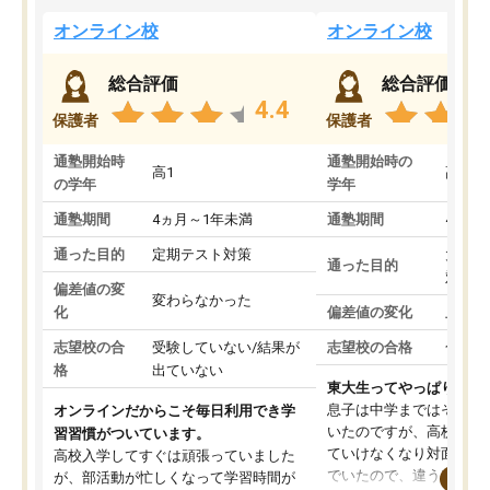
オンライン校
オンライン校
総合評価
総合評価
4.4
保護者
保護者
通塾開始時
通塾開始時の
高1
高3
の学年
学年
通塾期間
4ヵ月～1年未満
通塾期間
4ヵ月
通った目的
定期テスト対策
大学入
通った目的
対策
偏差値の変
変わらなかった
化
偏差値の変化
上がっ
志望校の合
受験していない/結果が
志望校の合格
合格し
格
出ていない
東大生ってやっぱりすご
息子は中学まではそこそ
オンラインだからこそ毎日利用でき学
いたのですが、高校に入
習習慣がついています。
ていけなくなり対面の塾
高校入学してすぐは頑張っていました
でいたので、違うアプロ
が、部活動が忙しくなって学習時間が