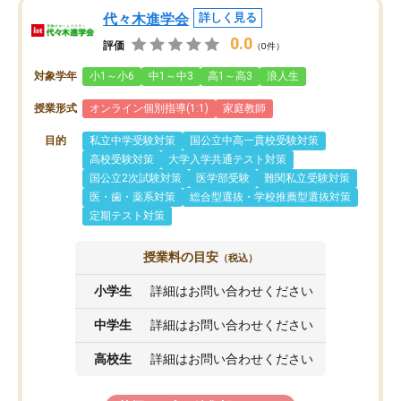
代々木進学会
詳しく見る
0.0
評価
（0件）
対象学年
小1～小6
中1～中3
高1～高3
浪人生
授業形式
オンライン個別指導(1:1)
家庭教師
目的
私立中学受験対策
国公立中高一貫校受験対策
高校受験対策
大学入学共通テスト対策
国公立2次試験対策
医学部受験
難関私立受験対策
医・歯・薬系対策
総合型選抜・学校推薦型選抜対策
定期テスト対策
授業料の目安
（税込）
小学生
詳細はお問い合わせください
中学生
詳細はお問い合わせください
高校生
詳細はお問い合わせください