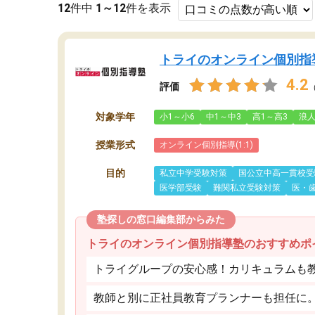
12
件中
1～12
件を表示
トライのオンライン個別指
4.2
評価
対象学年
小1～小6
中1～中3
高1～高3
浪
授業形式
オンライン個別指導(1:1)
目的
私立中学受験対策
国公立中高一貫校受
医学部受験
難関私立受験対策
医・
塾探しの窓口編集部からみた
トライのオンライン個別指導塾のおすすめポ
トライグループの安心感！カリキュラムも
教師と別に正社員教育プランナーも担任に