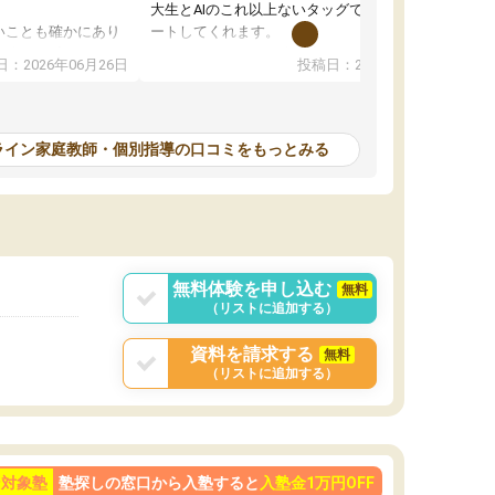
大生とAIのこれ以上ないタッグで、学習をサポ
いことも確かにあり
ートしてくれます。
は徐々に減ってき
また、オンラインの自習室もまだ使えていませ
：2026年06月26日
投稿日：2026年06月18日
本人もやる気になっ
んが毎日利用でき（東大生が常駐していま
す）、必要なサービスが全て整っています。
計画を立ててくれて自走できるように導いてく
れるので、ちょっと教わるぐらいじゃ全然時間
ライン家庭教師・個別指導の口コミをもっとみる
が足りない！ みたいな方にピッタリです。
無料体験を申し込む
無料
（リストに追加する）
資料を請求する
無料
（リストに追加する）
ン対象塾
塾探しの窓口から入塾すると
入塾金1万円OFF