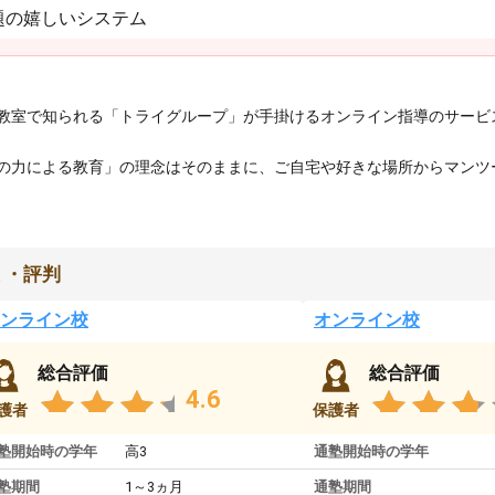
題の嬉しいシステム
教室で知られる「トライグループ」が手掛けるオンライン指導のサービ
の力による教育」の理念はそのままに、ご自宅や好きな場所からマンツ
ミ・評判
ンライン校
オンライン校
総合評価
総合評価
4.6
護者
保護者
塾開始時の学年
高3
通塾開始時の学年
塾期間
1～3ヵ月
通塾期間