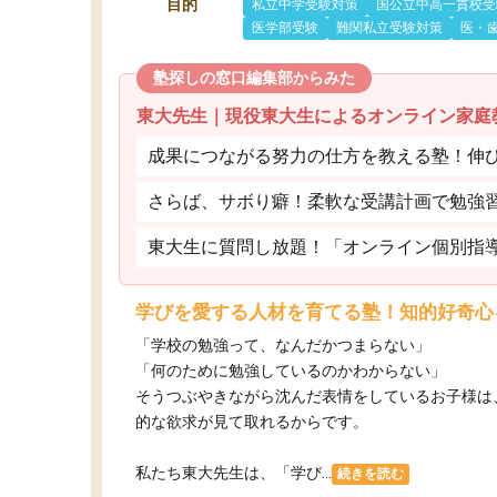
目的
私立中学受験対策
国公立中高一貫校受
医学部受験
難関私立受験対策
医・
塾探しの窓口編集部からみた
東大先生｜現役東大生によるオンライン家庭
成果につながる努力の仕方を教える塾！伸
さらば、サボり癖！柔軟な受講計画で勉強
東大生に質問し放題！「オンライン個別指
学びを愛する人材を育てる塾！知的好奇心
「学校の勉強って、なんだかつまらない」
「何のために勉強しているのかわからない」
そうつぶやきながら沈んだ表情をしているお子様は
的な欲求が見て取れるからです。
私たち東大先生は、「学び...
続きを読む