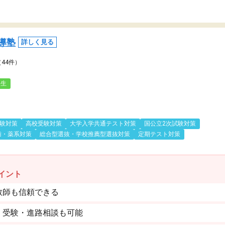
導塾
詳しく見る
（44件）
人生
験対策
高校受験対策
大学入学共通テスト対策
国公立2次試験対策
歯・薬系対策
総合型選抜・学校推薦型選抜対策
定期テスト対策
イント
教師も信頼できる
。受験・進路相談も可能