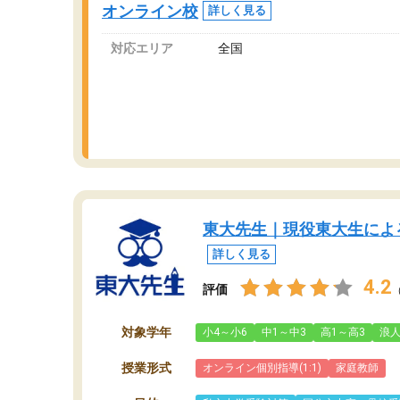
オンライン校
詳しく見る
っています。
対応エリア
全国
東大先生｜現役東大生によ
詳しく見る
4.2
評価
対象学年
小4～小6
中1～中3
高1～高3
浪
授業形式
オンライン個別指導(1:1)
家庭教師