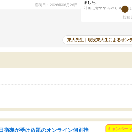
で、当初は模試でD判定でしたので心配して
ました。
投稿日：2026年06月26日
たのですが、やはり東大生は受験勉強に詳し
計画は立ててもやりきれな
、先生から良い刺激を受け合格できました。
ますが、サボってしまう日
投稿日
たオンライン自習室が毎日使えていつでも質
て、成績が上がったことで
できるのが心強かったようです。本当に感謝
てきています。
す。
東大先生｜現役東大生によるオン
キャンペー
日指導が受け放題のオンライン個別指