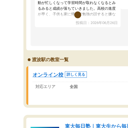
望
動が忙しくなって学習時間が取れなくなるとみ
い
るみると成績が落ちていきました。高校の進度
く
が早く、子供も家に帰って勉強の話すると嫌な
ま
反応を示します。東大先生にお願いしてからは
投稿日：2026年06月26日
問
効率的な計画を先生が立ててくれるので、親と
で
しても安心です。毎日使える自習室とかもあ
り、わからないところがあれば先生が回答して
くれるのも重宝しています。
渡波駅の教室一覧
オンライン校
詳しく見る
対応エリア
全国
東大毎日塾｜東大生から毎