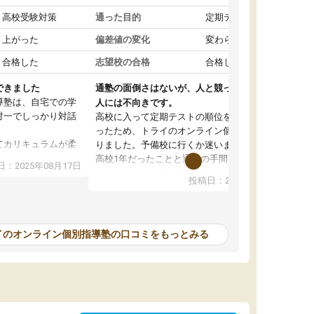
高校受験対策
通った目的
定期テスト対策
上がった
偏差値の変化
変わらなかった
合格した
志望校の合格
合格した
できました
通塾の面倒さはないが、人と競って勉強したい
導塾は、自宅での学
人には不向きです。
対一でしっかり対話
高校に入って定期テストの順位を下げたくなか
ったため、トライのオンライン個別指導塾に入
てカリキュラムが柔
りました。予備校に行くか迷いましたが、まだ
じて進み方を調整し
高校1年だったことと通塾の手間が面倒だったの
：2025年08月17日
でオンラインを選択しました。こちらの塾では
投稿日：2025年08月09日
も融通が利くので、
定期テストの内容に合わせて宿題を出してもら
ったです。
ったり、苦手な教科の対策をしてもらえたのが
がアップするのを実
良かったです。先生の指導も分かりやすくて良
かったのですが、自分以外の人がどのくらい同
イのオンライン個別指導塾の口コミをもっとみる
すが、質の良い指導
じ勉強を理解しているのかが分からず、その点
す。
が不安でした。性格的に人と競ったほうが勉強
て感謝しています。
するため、自分には集団の塾が合っていると思
い、こちらを辞めて別の予備校に通うようにな
りました。