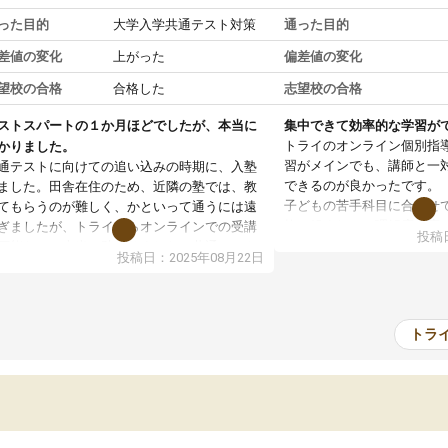
った目的
大学入学共通テスト対策
通った目的
差値の変化
上がった
偏差値の変化
望校の合格
合格した
志望校の合格
ストスパートの１か月ほどでしたが、本当に
集中できて効率的な学習が
トライのオンライン個別指
かりました。
習がメインでも、講師と一
通テストに向けての追い込みの時期に、入塾
できるのが良かったです。
ました。田舎在住のため、近隣の塾では、教
子どもの苦手科目に合わせ
てもらうのが難しく、かといって通うには遠
軟に組まれて、理解度に応
ぎましたが、トライならオンラインでの受講
投稿日
て下さいました。
可能なので本当に助かりました。共通テスト
投稿日：2025年08月22日
通塾の負担がなく、時間に
内容重視でしたが、娘がわからないところを
部活動との両立がしやすか
ンポイントで教えて頂いて、とてもわかりや
子ども自身も自分の理解度
かったと話していました。一生を左右する共
感しているようでした。
テスト、多少お金がかかってもと思い、思い
トラ
料金はやや高めではありま
って入塾してよかったです。
が受けられて満足していま
おかげで志望校に合格でき