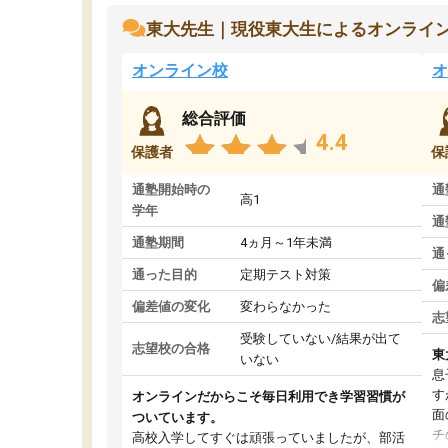
東大先生｜現役東大生によるオンライ
オンライン校
オ
総合評価
4.4
保護者
保
通塾開始時の
通
高1
学年
通
通塾期間
4ヵ月～1年未満
通
通った目的
定期テスト対策
偏
偏差値の変化
変わらなかった
志
受験していない/結果が出て
志望校の合格
東
いない
息
す
オンラインだからこそ毎日利用でき学習習慣が
面
ついています。
チ
高校入学してすぐは頑張っていましたが、部活