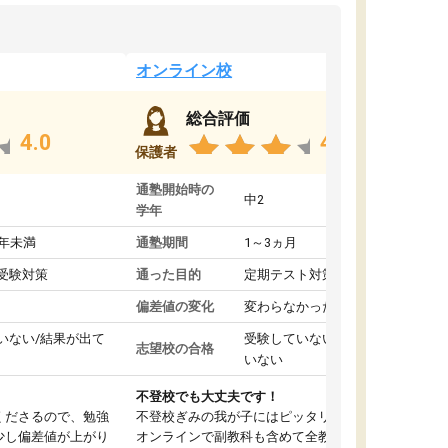
オンライン校
総合評価
4.0
4.4
保護者
通塾開始時の
中2
学年
1年未満
通塾期間
1～3ヵ月
受験対策
通った目的
定期テスト対策
偏差値の変化
変わらなかった
いない/結果が出て
受験していない/結果が出て
志望校の合格
いない
不登校でも大丈夫です！
くださるので、勉強
不登校ぎみの我が子にはピッタリの塾です。
少し偏差値が上がり
オンラインで副教科も含めて全教科対応で、東