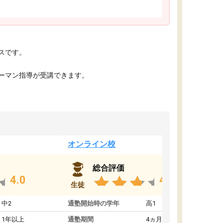
スです。
ーマン指導が受講できます。
オンライン校
総合評価
4.0
4.0
生徒
中2
通塾開始時の学年
高1
1年以上
通塾期間
4ヵ月～1年未満