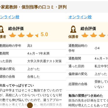
ン家庭教師・個別指導の口コミ・評判
ンライン校
オンライン校
総合評価
総合評価
5.0
護者
保護者
塾開始時の学年
高3
通塾開始時の
小4
学年
塾期間
4ヵ月～1年未満
通塾期間
4ヵ月～
った目的
大学入学共通テスト対策
通った目的
私立中学
差値の変化
上がった
偏差値の変化
上がった
望校の合格
合格した
受験して
志望校の合格
大生ってやっぱりすごい
いない
子は中学まではそこそこ勉強できていたので
が、高校に入ってからついていけなくなり対
勉強の習慣がつき始めた
の塾でも伸び悩んでいたので、違うアプロー
担当の先生が計画を立てて
の塾をと考えて入りました。地元の国立大志
時間が増えたこともあって