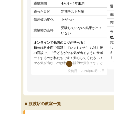
通塾期間
4ヵ月～1年未満
通
通った目的
定期テスト対策
偏
偏差値の変化
上がった
志
受験していない/結果が出て
志望校の合格
ラ
いない
助
共
オンラインで勉強のコツが学べる！
し
初めは料金面で躊躇していましたが、お試し後
え
の面談で、「子どもがやる気が出るようにサポ
す
ートするのが私たちです！安心してください！
が
やる気が出ないのは私たち講師の責任です」と
の
言ってくださり、確かに！と考えて、思い切っ
投稿日：2026年03月13日
ピ
て入塾しました。英語が苦手だったんですが、
す
学生の先生から学ぶことで、勉強のコツみたい
通
なものをつかみ、徐々に成績が上がったらいい
切
なと思っていました。何が今足りないのかを的
確に指導いただき、子どももびっくりするほど
楽しんでやる気を持って塾を受けています。狙
渡波駅の教室一覧
い通り、少しずつ成績も上がり、苦手意識も無
くなってきたので、さらに苦手な数学も追加で
お願いしました。来年の高校受験に向けて頑張