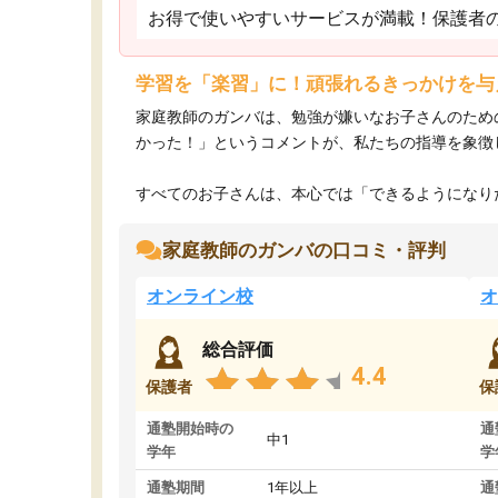
お得で使いやすいサービスが満載！保護者
学習を「楽習」に！頑張れるきっかけを与
家庭教師のガンバは、勉強が嫌いなお子さんのため
かった！」というコメントが、私たちの指導を象徴
すべてのお子さんは、本心では「できるようになりた
家庭教師のガンバの口コミ・評判
オンライン校
オ
総合評価
4.4
保護者
保
通塾開始時の
通
中1
学年
学
通塾期間
1年以上
通