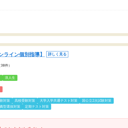
ンライン個別指導】
詳しく見る
（38件）
3
浪人生
)
験対策
高校受験対策
大学入学共通テスト対策
国公立2次試験対策
薦型選抜対策
定期テスト対策