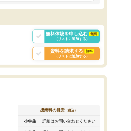
しいオリジナルのカリキュラムを提案してくれ
であれば自学自習で
ました。
1時間の代金がそれな
また24時間いつでもLINEで講師に相談できるの
用の仕方をしたかっ
で、深夜に家で勉強していて疑問や不安が生じ
これといった提案も
ても、直ぐに解消できたのは、大きなメリット
分からず辞めること
と感じました。
ていけない子にはい
無料体験を申し込む
無料
（リストに追加する）
資料を請求する
無料
（リストに追加する）
授業料の目安
（税込）
小学生
詳細はお問い合わせください