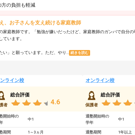
の方の負担も軽減
え、お子さんを支え続ける家庭教師
の家庭教師です。「勉強が嫌いだったけど、家庭教師のガンバで自分の
しています。
い」と願っています。ただ、やり...
続きを読む
ンライン校
オンライン校
総合評価
総合評価
4.6
護者
保護者
塾開始時の
通塾開始時の
中1
中1
年
学年
塾期間
1～3ヵ月
通塾期間
1年以上