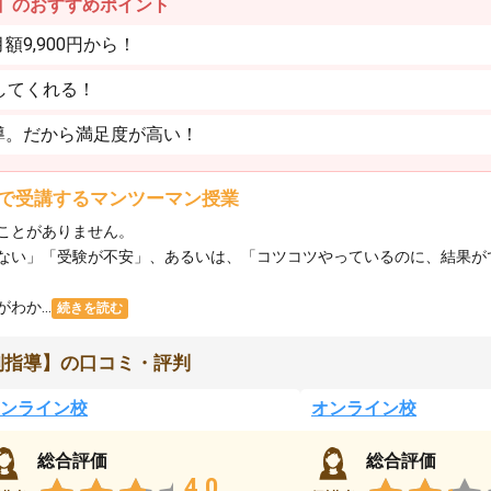
】のおすすめポイント
9,900円から！
してくれる！
導。だから満足度が高い！
で受講するマンツーマン授業
ことがありません。
ない」「受験が不安」、あるいは、「コツコツやっているのに、結果が
か...
続きを読む
別指導】の口コミ・評判
ンライン校
オンライン校
総合評価
総合評価
4.0