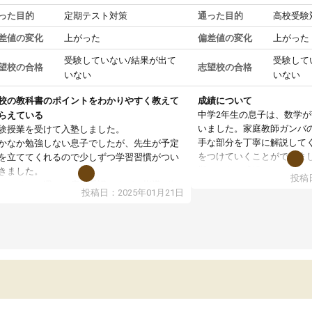
った目的
定期テスト対策
通った目的
高校受験
差値の変化
上がった
偏差値の変化
上がった
受験していない/結果が出て
受験して
望校の合格
志望校の合格
いない
いない
校の教科書のポイントをわかりやすく教えて
成績について
中学2年生の息子は、数学
らえている
いました。家庭教師ガンバ
験授業を受けて入塾しました。
手な部分を丁寧に解説して
かなか勉強しない息子でしたが、先生が予定
をつけていくことができま
を立ててくれるので少しずつ学習習慣がつい
期テストの成績が10点以上
きました。
投稿日
ても喜んでいます。
ンラインで週に一度の受講ですが、指導が無
投稿日：2025年01月21日
日も予定表に基づいて勉強したり、LINEでわ
らないところを質問できるのでとても助かっ
います。