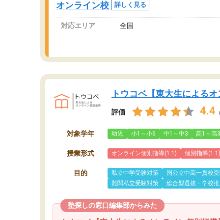
オンライン校
詳しく見る
対応エリア
全国
トウコベ【東大生によるオ
4.4
評価
対象学年
幼児
小1～小6
中1～中3
高1～高
授業形式
オンライン個別指導(1:1)
個別指導(1:1
目的
私立中学受験対策
国公立中高一貫校受
難関私立受験対策
総合型選抜・学校推
塾探しの窓口編集部からみた