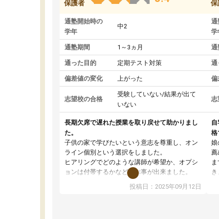
保護者
保
通塾開始時の
通
中2
学年
学
通塾期間
1～3ヵ月
通
通った目的
定期テスト対策
通
偏差値の変化
上がった
偏
受験していない/結果が出て
志望校の合格
志
いない
長期欠席で遅れた授業を取り戻せて助かりまし
自
た。
格
子供の家で学びたいという意志を尊重し、オン
娘
ライン個別という選択をしました。
薦
ヒアリングでどのような講師が希望か、オプシ
ま
ョンは付帯するかなど選ぶ事が出来ました。
き
講師とのマッチング後講師との初回ミーティン
に
投稿日：2025年09月12日
グを行い、その講師で良いか他の講師を希望す
思
るか子供との相性も見てから講師を決定する事
(
ができます。
ュ