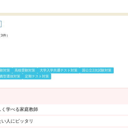
（3件）
験対策
高校受験対策
大学入学共通テスト対策
国公立2次試験対策
薦型選抜対策
定期テスト対策
しく学べる家庭教師
たい人にピッタリ