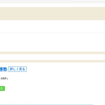
いまいち期待したものではなくふわっとした
範囲は限られており、それ
容でした。それでも明らかに本人のやる気も
進めて良いように思った。
ましたし、苦手科目が楽しくなってきたよう
りに高いため、有意義な利
ので、トウコベにお願いして良かったと思い
たが、大学生の先生からは
す。講師も合わなければチェンジできます
なく、上手い活用の仕方が
、娘は3科目ともずっと同じ先生です。
とした。学校の授業につい
いのかも。
導塾
詳しく見る
（44件）
人生