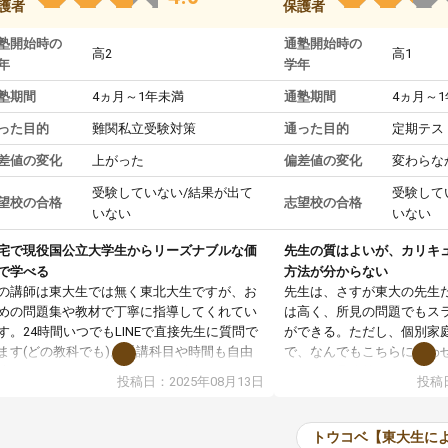
護者
保護者
塾開始時の
通塾開始時の
高2
高1
年
学年
塾期間
4ヵ月～1年未満
通塾期間
4ヵ月～
った目的
難関私立受験対策
通った目的
定期テス
差値の変化
上がった
偏差値の変化
変わらな
受験していない/結果が出て
受験して
望校の合格
志望校の合格
いない
いない
宅で現役国公立大学生からリーズナブルな価
先生の質はよいが、カリキ
で学べる
方法が分からない
の講師は東大生では無く東北大生ですが、お
先生は、さすが東大の先生
めの問題集や教材で丁寧に指導してくれてい
は高く、所見の問題でもス
す。24時間いつでもLINEで直接先生に質問で
ができる。ただし、個別家
ます(どの教科でも)。受講科目や時間も自由
で、なんでもこちらに合わ
決めれるので、個人に合った勉強ができると
のだが、具体的なカリキュ
投稿日：2025年08月13日
投稿日
います。カリキュラム相談みたいなのがあり
は、授業の先取り学習をす
有料)、受験までにどんなことをどんなスケジ
書を一緒に進めていくよう
ールでやっていくか相談したのですが、それ
いただいたが、1時間の時
トウコベ【東大生に