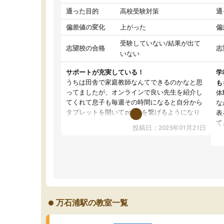
通った目的
高校受験対策
通
偏差値の変化
上がった
偏
受験していない/結果が出て
志望校の合格
志
いない
サポートが充実している！
学
うちは田舎で家庭教師なんてできるのかなと思
も
ってましたが、オンラインで良い先生を紹介し
体
てくれて息子も毎週その時間になると自分から
な
タブレットを開いてzoomを繋げるようになり
表
ました！5科目なんでもOKなのもとても気に入
て
投稿日：2025年01月21日
っています
オ
成績もだいぶ下の方でしたが、通い始めて1年ほ
い
どだった今では平均点以上の科目が増えてきま
か
した！あと1年受験まであるので無料の週末教室
て
を使用しながら頑張って欲しいと思います！
万石浦駅の教室一覧