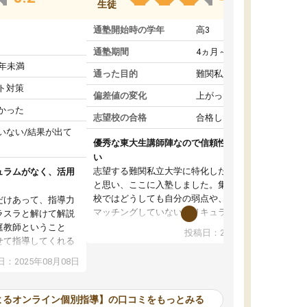
生徒
通塾開始時の学年
高3
通塾期間
4ヵ月～1年未満
1年未満
通った目的
難関私立受験対策
ト対策
偏差値の変化
上がった
かった
志望校の合格
合格した
いない/結果が出て
優秀な東大生講師陣なので信頼性や安心感が高
い
志望する難関私立大学に特化した準備をしたい
ュラムがなく、活用
と思い、ここに入塾しました。集団指導の予備
校ではどうしても自分の弱点や、志望校対策に
だけあって、指導力
マッチングしていないカリキュラムに不安を感
ラスラと解けて解説
じたからです。
庭教師ということ
投稿日：2024年02月19日
また受験のノウハウを蓄積している優秀な東大
せて指導してくれる
生講師陣をそろえていることや、完全オンライ
ラムがない。当方
：2025年08月08日
ン制というのも、ここを選んだ重要なポイント
るため、学校の教科
です。実際に入塾してみると、きめ細かいマン
な形で活用をさせて
ツーマン指導によって、自分の志望校にふさわ
間を使って進められる
よるオンライン個別指導】の口コミをもっとみる