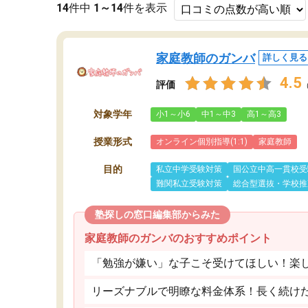
14
件中
1～14
件を表示
家庭教師のガンバ
詳しく見る
4.5
評価
対象学年
小1～小6
中1～中3
高1～高3
授業形式
オンライン個別指導(1:1)
家庭教師
目的
私立中学受験対策
国公立中高一貫校受
難関私立受験対策
総合型選抜・学校推
塾探しの窓口編集部からみた
家庭教師のガンバのおすすめポイント
「勉強が嫌い」な子こそ受けてほしい！楽
リーズナブルで明瞭な料金体系！長く続け