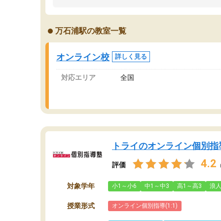
うちの子は、初回面談の講師の方で決定しまし
は
た。
内
出
万石浦駅の教室一覧
オンラインツールを使用した単語帳の共有があ
な
り宿題もそちらで出される形でした。
ま
2ヶ月で担当講師の方がお辞めになると言う事で
が
オンライン校
詳しく見る
講師変更の申し出があり、あまりに短期での変
更だった為、塾に通う事にして退会しました。
対応エリア
全国
遅れも取り戻せ、授業内容や講師の方は良かっ
たと思います。
トライのオンライン個別指
4.2
評価
対象学年
小1～小6
中1～中3
高1～高3
浪
授業形式
オンライン個別指導(1:1)