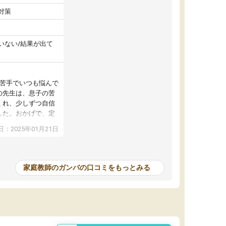
対策
いない/結果が出て
が苦手でいつも悩んで
の先生は、息子の苦
くれ、少しずつ自信
した。おかげで、定
アップし、本人もと
：2025年01月21日
家庭教師のガンバの口コミをもっとみる