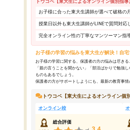
トウコベ【東大生によるオンライン個別指導
お子様に合った東大生講師が選べて破格の月額
授業日以外も東大生講師がLINEで質問対応
完全オンライン性の丁寧なマンツーマン指
お子様の学習の悩みを東大生が解決！自宅
お子様の学習に関する、保護者の方の悩みは尽きる
「親の言うことを聞かない」「部活ばかりで勉強し
ものもあるでしょう。
保護者の方がサポートしようにも、最新の教育事情がわ
トウコベ【東大生によるオンライン個
オンライン校
オ
総合評価
3.4