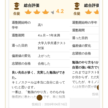
総合評価
総合評価
4.2
生徒
生徒
通塾開始時の
通塾開始時の学年
中
高1
学年
通塾期間
通塾期間
4ヵ月～1年未満
通った目的
大学入学共通テスト
通った目的
偏差値の変化
対策
志望校の合格
偏差値の変化
上がった
勉強のやり方を1から教
志望校の合格
合格した
自習の強い味方です。
これまではテスト前に何
良い先生が多く、充実した勉強ができ
か分からず、ただ机に座
た。
でしたが、キミノスクー
キミノスクールは本当に自分に合って
らは自習の質が劇的に変
いたと思います。
先生が毎日何をすべきか
一番は、「勉強のやり方」そのものを
投稿日：20
を明確にしてくれるので
徹底的に教わったことです。単に知識
ずに学習に取り組めるよ
を詰め込むのではなく、自学自習の習
投稿日：2026年04月16日
が一番の収穫です。
慣が身につくよう並走してくれるの