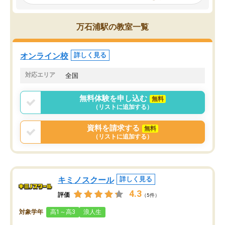
見てから講師を決定する事ができま
くか相談したのですが、
す。
ち期待したものではなく
うちの子は、初回面談の講師の方で決
内容でした。それでも明
万石浦駅の教室一覧
定しました。
やる気も出ましたし、苦
くなってきたようなので
オンラインツールを使用した単語帳の
お願いして良かったと思
オンライン校
詳しく見る
共有があり宿題もそちらで出される形
も合わなければチェンジ
でした。
娘は3科目ともずっと同
対応エリア
全国
2ヶ月で担当講師の方がお辞めになると
言う事で講師変更の申し出があり、あ
無料体験を申し込む
無料
まりに短期での変更だった為、塾に通
（リストに追加する）
う事にして退会しました。遅れも取り
戻せ、授業内容や講師の方は良かった
資料を請求する
無料
と思います。
（リストに追加する）
キミノスクール
詳しく見る
4.3
評価
（5件）
対象学年
高1～高3
浪人生