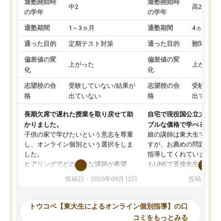
通塾開始時
通塾開始時
中2
高2
の学年
の学年
通塾期間
1～3ヵ月
通塾期間
4ヵ月～1
通った目的
定期テスト対策
通った目的
難関私立
偏差値の変
偏差値の変
上がった
上がった
化
化
志望校の合
受験していない/結果が
志望校の合
受験して
格
出ていない
格
出ていな
長期欠席で遅れた授業を取り戻せて助
自宅で現役国公立大学生
かりました。
ブルな価格で学べる
子供の家で学びたいという意志を尊重
娘の講師は東大生では無
し、オンライン個別という選択をしま
すが、お薦めの問題集や
した。
指導してくれています。2
ヒアリングでどのような講師が希望
もLINEで直接先生に質問
か、オプションは付帯するかなど選ぶ
教科でも)。受講科目や
投稿日：2025年09月12日
投稿日：20
事が出来ました。
めれるので、個人に合っ
講師とのマッチング後講師との初回ミ
ると思います。カリキュ
ーティングを行い、その講師で良いか
いなのがあり(有料)、受
トウコベ【東大生によるオンライン個別指導】の口
他の講師を希望するか子供との相性も
ことをどんなスケジュー
コミをもっとみる