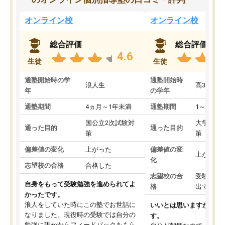
オンライン校
オンライン校
総合評価
総合評価
4.6
生徒
生徒
通塾開始時の学
通塾開始時
浪人生
高3
年
の学年
通塾期間
4ヵ月～1年未満
通塾期間
1～3ヵ月
国公立2次試験対
大学入学
通った目的
通った目的
策
策
偏差値の変化
上がった
偏差値の変
上がった
化
志望校の合格
合格した
志望校の合
受験して
自身をもって受験勉強を進められてよ
格
出ていな
かったです。
浪人をしていた時にこの塾でお世話に
いいとは思いますが、料
なりました。現役時の受験では自分の
す。
勉強に誰かからフィードバックをもら