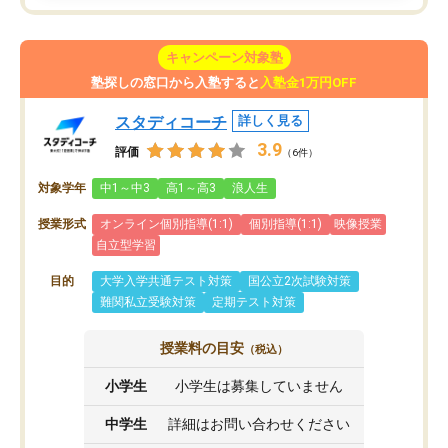
キャンペーン対象塾
塾探しの窓口から入塾すると
入塾金1万円OFF
スタディコーチ
詳しく見る
3.9
評価
（6件）
対象学年
中1～中3
高1～高3
浪人生
授業形式
オンライン個別指導(1:1)
個別指導(1:1)
映像授業
自立型学習
目的
大学入学共通テスト対策
国公立2次試験対策
難関私立受験対策
定期テスト対策
授業料の目安
（税込）
小学生
小学生は募集していません
中学生
詳細はお問い合わせください