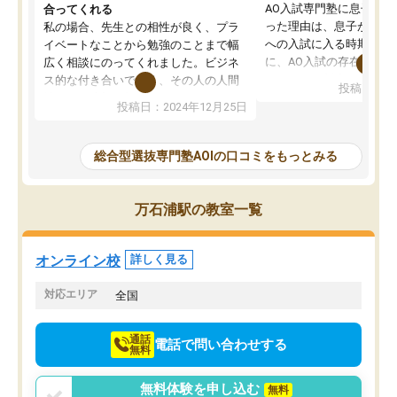
AO入試専門塾に息子を
合ってくれる
った理由は、息子が高校
私の場合、先生との相性が良く、プラ
への入試に入る時期に差
イベートなことから勉強のことまで幅
に、AO入試の存在を息
広く相談にのってくれました。ビジネ
してもその制度で合格し
ス的な付き合いでなく、その人の人間
投稿日：20
たことから、AOIに入塾
性までを適切に把握し、むきあってい
投稿日：2024年12月25日
思いました。
るなぁと強く感じることできました。
AOIでは、カウンセリン
また、他の先生の意見も聞いてみたい
で、AO入試を改めて知
と相談すると、他の先生も紹介してく
総合型選抜専門塾AOIの口コミをもっとみる
それに対しての具体的な
ださり、客観的なアドバイスもいただ
ことでした。更に子供の
くことができました（志望理由・自己
る適正等についても詳し
PR等の添削において）。そして、なに
万石浦駅の教室一覧
でき、メンターの方々も
より自習室が解放されている点がよか
けてらっしゃいますので
ったです。友達と好きな時間に自習
せることができました。
し、お互いを高めあえる環境がありま
オンライン校
詳しく見る
した。
対応エリア
全国
通話
電話で問い合わせする
無料
無料体験を申し込む
無料