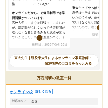
格
出ていない
東大生ってやっぱりすご
息子は中学まではそこそ
オンラインだからこそ毎日利用でき学
いたのですが、高校に入
習習慣がついています。
ていけなくなり対面の塾
高校入学してすぐは頑張っていました
でいたので、違うアプロ
が、部活動が忙しくなって学習時間が
考えて入りました。地元
取れなくなるとみるみると成績が落ち
投稿日：20
で、当初は模試でD判定
ていきました。高校の進度が早く、子
していたのですが、やは
供も家に帰って勉強の話すると嫌な反
投稿日：2026年06月26日
験勉強に詳しく、先生か
応を示します。東大先生にお願いして
受け合格できました。ま
からは効率的な計画を先生が立ててく
自習室が毎日使えていつ
れるので、親としても安心です。毎日
東大先生｜現役東大生によるオンライン家庭教師・
るのが心強かったようで
使える自習室とかもあり、わからない
個別指導の口コミをもっとみる
謝です。
ところがあれば先生が回答してくれる
のも重宝しています。
万石浦駅の教室一覧
オンライン校
詳しく見る
対応エリア
全国