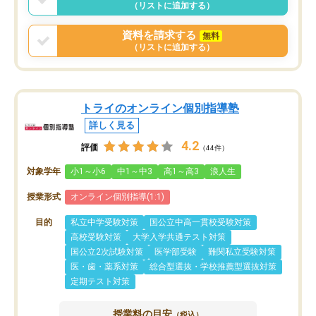
（リストに追加する）
資料を請求する
無料
（リストに追加する）
トライのオンライン個別指導塾
詳しく見る
4.2
評価
（44件）
対象学年
小1～小6
中1～中3
高1～高3
浪人生
授業形式
オンライン個別指導(1:1)
目的
私立中学受験対策
国公立中高一貫校受験対策
高校受験対策
大学入学共通テスト対策
国公立2次試験対策
医学部受験
難関私立受験対策
医・歯・薬系対策
総合型選抜・学校推薦型選抜対策
定期テスト対策
授業料の目安
（税込）