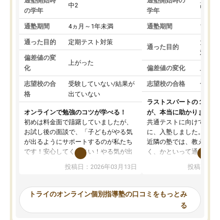
通塾開始時
通塾開始時の
中2
高3
の学年
学年
通塾期間
4ヵ月～1年未満
通塾期間
1～3
通った目的
定期テスト対策
大学入
通った目的
対策
偏差値の変
上がった
化
偏差値の変化
上がっ
志望校の合
受験していない/結果が
志望校の合格
合格し
格
出ていない
ラストスパートの１か月
オンラインで勉強のコツが学べる！
が、本当に助かりました
初めは料金面で躊躇していましたが、
共通テストに向けての追
お試し後の面談で、「子どもがやる気
に、入塾しました。田舎
が出るようにサポートするのが私たち
近隣の塾では、教えても
です！安心してください！やる気が出
く、かといって通うには
ないのは私たち講師の責任です」と言
が、トライならオンライ
投稿日：2026年03月13日
投稿日：20
ってくださり、確かに！と考えて、思
可能なので本当に助かり
い切って入塾しました。英語が苦手だ
テストの内容重視でした
ったんですが、学生の先生から学ぶこ
らないところをピンポイ
トライのオンライン個別指導塾の口コミをもっとみ
とで、勉強のコツみたいなものをつか
頂いて、とてもわかりや
る
み、徐々に成績が上がったらいいなと
していました。一生を左