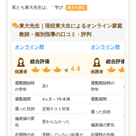
私たち東大先生は、「学び...
続きを読む
東大先生｜現役東大生によるオンライン家庭
教師・個別指導の口コミ・評判
オンライン校
オンライン校
総合評価
総合評価
4.4
保護者
保護者
通塾開始時
通塾開始時の
高1
高3
の学年
学年
通塾期間
4ヵ月～1年未満
通塾期間
4ヵ月
通った目的
定期テスト対策
大学入
通った目的
対策
偏差値の変
変わらなかった
化
偏差値の変化
上がっ
志望校の合
受験していない/結果が
志望校の合格
合格し