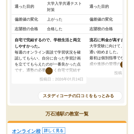
大学入学共通テスト
国公
通った目的
通った目的
対策
策
偏差値の変化
上がった
偏差値の変化
変わ
志望校の合格
合格した
志望校の合格
合格
自宅で完結するので、学校生活と両立
流石に料金が高すぎる
大学受験に向けて、高2
しやすかった。
通い始めました。
毎週のオンライン面談で学習状況を確
最初は個別指導でなく、
認してもらい、自分に合った学習計画
成や進捗の管理のみのコ
を立ててもらえたのが一番良かった点
ていましたが、あまり効
です。通塾の必要がなく自宅で完結す
投稿日：20
じ個別指導コースに変更
るため、学校や部活と両立しやすかっ
投稿日：2026年01月24日
講師には早稲田大学生の
たです。コーチが現役大学生で相談し
れましたが、はっきり言
やすく、勉強面だけでなく受験期の不
性が良くなかったです。
安も気軽に話せました。勉強習慣が身
スタディコーチの口コミをもっとみる
モチベーションが上がら
についたと感じています。また、チャ
にやめてしまいました。
ットで質問できるのも便利でした。一
追加で料金を払うことで
人では迷いがちだった受験勉強を、最
万石浦駅の教室一覧
方に変更することも可能
後まで続けられたのはこの塾のおかげ
の方の予定が空いていな
だと思います。
そもそも月謝が高い塾な
オンライン校
詳しく見る