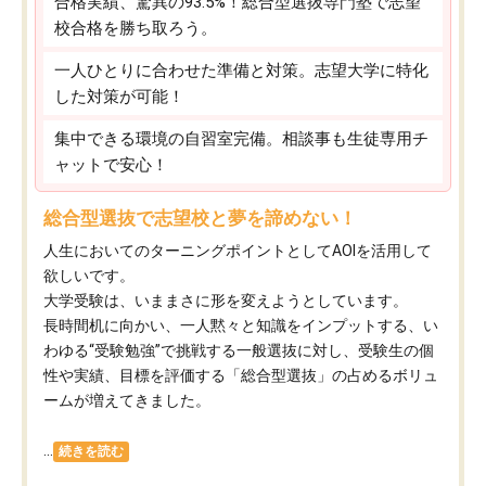
合格実績、驚異の93.5%！総合型選抜専門塾で志望
校合格を勝ち取ろう。
一人ひとりに合わせた準備と対策。志望大学に特化
した対策が可能！
集中できる環境の自習室完備。相談事も生徒専用チ
ャットで安心！
総合型選抜で志望校と夢を諦めない！
人生においてのターニングポイントとしてAOIを活用して
欲しいです。
大学受験は、いままさに形を変えようとしています。
長時間机に向かい、一人黙々と知識をインプットする、い
わゆる“受験勉強”で挑戦する一般選抜に対し、受験生の個
性や実績、目標を評価する「総合型選抜」の占めるボリュ
ームが増えてきました。
...
続きを読む