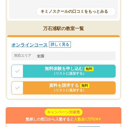
授業で教えてもらうとい
で、通塾日以外も机に向かうのが苦で
の仕方をコーチングして
はなくなりました。
キミノスクールの口コミをもっとみる
ルなので、家での学習習
身につきました。結果と
講師の方との距離も近く、親身なコー
た英語の偏差値が10以上
チングのおかげで、停滞期もモチベー
万石浦駅の教室一覧
していた公立高校に無事
ションを維持できました。「やらされ
た。自分から学ぶ姿勢を
る勉強」から「目標のための勉強」へ
たい家庭には本当におす
意識が変わったことが、目標校への合
オンラインコース
詳しく見る
思います。
格に繋がったと思います。
対応エリア
全国
無料体験を申し込む
無料
（リストに追加する）
資料を請求する
無料
（リストに追加する）
キャンペーン対象塾
塾探しの窓口から入塾すると
入塾金1万円OFF