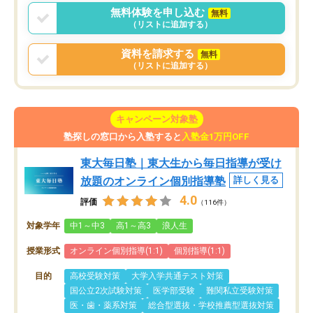
無料体験を申し込む
無料
（リストに追加する）
資料を請求する
無料
（リストに追加する）
キャンペーン対象塾
塾探しの窓口から入塾すると
入塾金1万円OFF
東大毎日塾｜東大生から毎日指導が受け
放題のオンライン個別指導塾
詳しく見る
4.0
評価
（116件）
対象学年
中1～中3
高1～高3
浪人生
授業形式
オンライン個別指導(1:1)
個別指導(1:1)
目的
高校受験対策
大学入学共通テスト対策
国公立2次試験対策
医学部受験
難関私立受験対策
医・歯・薬系対策
総合型選抜・学校推薦型選抜対策