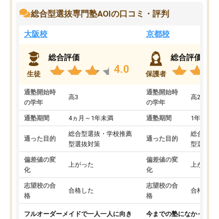
総合型選抜専門塾AOIの口コミ・評判
大阪校
京都校
総合評価
総合評価
4.0
生徒
保護者
通塾開始時
通塾開始時
高3
高2
の学年
の学年
通塾期間
4ヵ月～1年未満
通塾期間
1年以上
総合型選抜・学校推薦
総合型選
通った目的
通った目的
型選抜対策
型選抜対
偏差値の変
偏差値の変
上がった
上がった
化
化
志望校の合
志望校の合
合格した
合格した
格
格
フルオーダーメイドで一人一人に向き
今までの塾になかったA