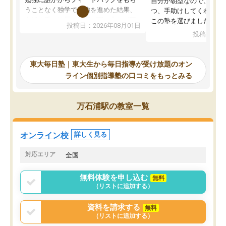
自分が朝型なので、自習
うことなく独学で勉強を進めた結果、
つ、手助けしてくれる設
入試本番に地歴の学習が間に合わず不
この塾を選びました。
投稿日：2026年08月01日
合格となってしまいました。その経験
投稿日：20
を踏まえ、浪人が決まった際に勉強計
画を考えてもらえる塾を探した結果、
東大毎日塾にたどり着きました。学習
東大毎日塾｜東大生から毎日指導が受け放題のオン
の長期計画や日々の勉強のやり方につ
ライン個別指導塾の口コミをもっとみる
いて客観的なアドバイスをいただけた
ので、自信をもって受験勉強を進める
ことができました。自分のように勉強
万石浦駅の教室一覧
のやり方や進捗管理で苦労している方
には特におすすめしたい塾です。
オンライン校
詳しく見る
対応エリア
全国
無料体験を申し込む
無料
（リストに追加する）
資料を請求する
無料
（リストに追加する）