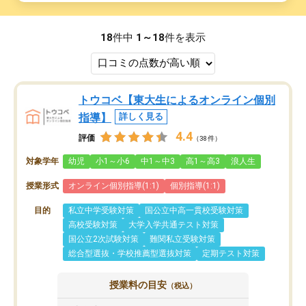
18
件中
1～18
件を表示
トウコベ【東大生によるオンライン個別
指導】
詳しく見る
4.4
評価
（38件）
対象学年
幼児
小1～小6
中1～中3
高1～高3
浪人生
授業形式
オンライン個別指導(1:1)
個別指導(1:1)
目的
私立中学受験対策
国公立中高一貫校受験対策
高校受験対策
大学入学共通テスト対策
国公立2次試験対策
難関私立受験対策
総合型選抜・学校推薦型選抜対策
定期テスト対策
授業料の目安
（税込）