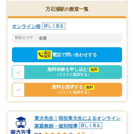
思っていました。何が今足りないのか
スト、多少お金がかかっ
を的確に指導いただき、子どももびっ
思い切って入塾してよか
万石浦駅の教室一覧
くりするほど楽しんでやる気を持って
塾を受けています。狙い通り、少しず
つ成績も上がり、苦手意識も無くなっ
オンライン校
詳しく見る
てきたので、さらに苦手な数学も追加
でお願いしました。来年の高校受験に
対応エリア
全国
向けて頑張っています。
通話
電話で問い合わせする
無料
無料体験を申し込む
無料
（リストに追加する）
資料を請求する
無料
（リストに追加する）
東大先生｜現役東大生によるオンライン
家庭教師・個別指導
詳しく見る