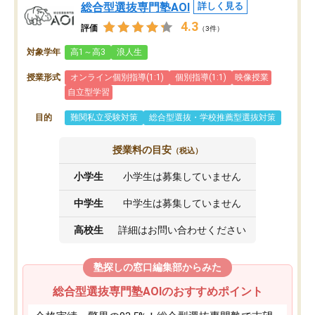
総合型選抜専門塾AOI
詳しく見る
4.3
評価
（3件）
対象学年
高1～高3
浪人生
授業形式
オンライン個別指導(1:1)
個別指導(1:1)
映像授業
自立型学習
目的
難関私立受験対策
総合型選抜・学校推薦型選抜対策
授業料の目安
（税込）
小学生
小学生は募集していません
中学生
中学生は募集していません
高校生
詳細はお問い合わせください
塾探しの窓口編集部からみた
総合型選抜専門塾AOIのおすすめポイント