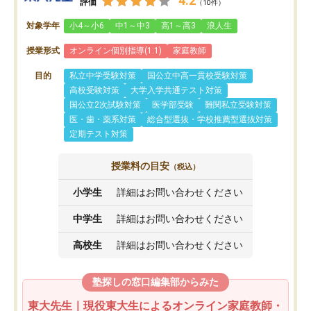
4.2
評価
（10件）
対象学年
小4～小6
中1～中3
高1～高3
浪人生
授業形式
オンライン個別指導(1:1)
家庭教師
目的
私立中学受験対策
国公立中高一貫校受験対策
高校受験対策
大学入学共通テスト対策
国公立2次試験対策
医学部受験
難関私立受験対策
医・歯・薬系対策
総合型選抜・学校推薦型選抜対策
定期テスト対策
授業料の目安
（税込）
小学生
詳細はお問い合わせください
中学生
詳細はお問い合わせください
高校生
詳細はお問い合わせください
塾探しの窓口編集部からみた
東大先生｜現役東大生によるオンライン家庭教師・