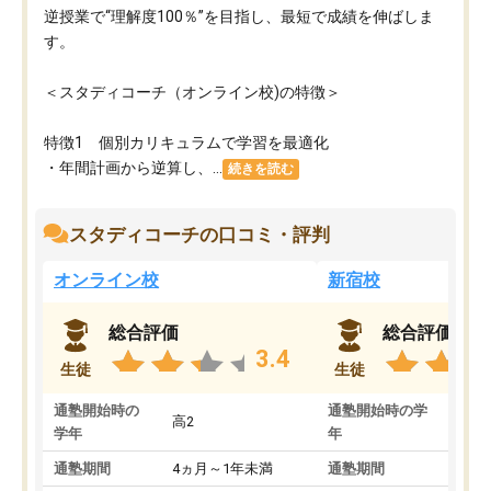
逆授業で“理解度100％”を目指し、最短で成績を伸ばしま
す。
＜スタディコーチ（オンライン校)の特徴＞
特徴1 個別カリキュラムで学習を最適化
・年間計画から逆算し、...
続きを読む
スタディコーチの口コミ・評判
オンライン校
新宿校
総合評価
総合評価
3.4
生徒
生徒
通塾開始時の
通塾開始時の学
高2
高2
学年
年
通塾期間
4ヵ月～1年未満
通塾期間
1～