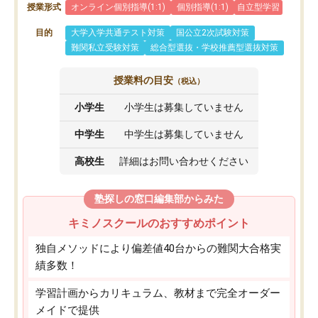
授業形式
オンライン個別指導(1:1)
個別指導(1:1)
自立型学習
目的
大学入学共通テスト対策
国公立2次試験対策
難関私立受験対策
総合型選抜・学校推薦型選抜対策
授業料の目安
（税込）
小学生
小学生は募集していません
中学生
中学生は募集していません
高校生
詳細はお問い合わせください
塾探しの窓口編集部からみた
キミノスクールのおすすめポイント
独自メソッドにより偏差値40台からの難関大合格実
績多数！
学習計画からカリキュラム、教材まで完全オーダー
メイドで提供