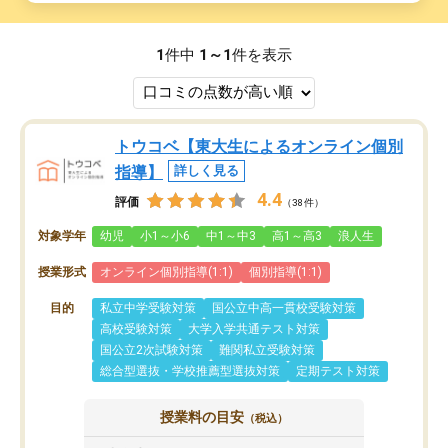
1
件中
1～1
件を表示
トウコベ【東大生によるオンライン個別
指導】
詳しく見る
4.4
評価
（38件）
対象学年
幼児
小1～小6
中1～中3
高1～高3
浪人生
授業形式
オンライン個別指導(1:1)
個別指導(1:1)
目的
私立中学受験対策
国公立中高一貫校受験対策
高校受験対策
大学入学共通テスト対策
国公立2次試験対策
難関私立受験対策
総合型選抜・学校推薦型選抜対策
定期テスト対策
授業料の目安
（税込）