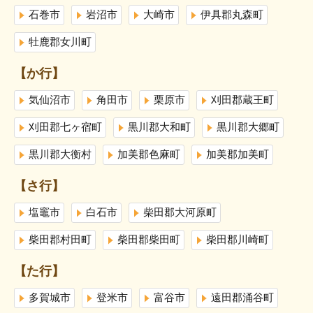
石巻市
岩沼市
大崎市
伊具郡丸森町
牡鹿郡女川町
【か行】
気仙沼市
角田市
栗原市
刈田郡蔵王町
刈田郡七ヶ宿町
黒川郡大和町
黒川郡大郷町
黒川郡大衡村
加美郡色麻町
加美郡加美町
【さ行】
塩竈市
白石市
柴田郡大河原町
柴田郡村田町
柴田郡柴田町
柴田郡川崎町
【た行】
多賀城市
登米市
富谷市
遠田郡涌谷町