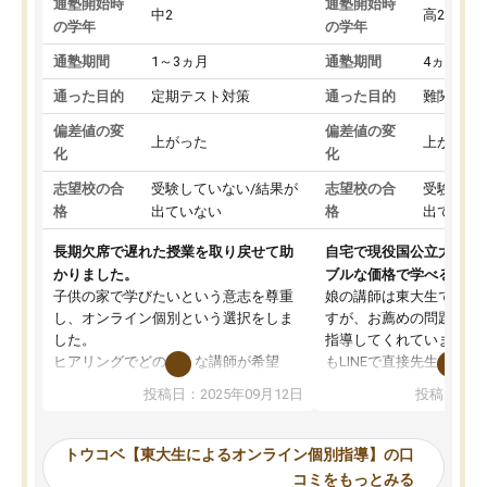
通塾開始時
通塾開始時
中2
高2
の学年
の学年
通塾期間
1～3ヵ月
通塾期間
4ヵ月～1
通った目的
定期テスト対策
通った目的
難関私立
偏差値の変
偏差値の変
上がった
上がった
化
化
志望校の合
受験していない/結果が
志望校の合
受験して
格
出ていない
格
出ていな
長期欠席で遅れた授業を取り戻せて助
自宅で現役国公立大学生
かりました。
ブルな価格で学べる
子供の家で学びたいという意志を尊重
娘の講師は東大生では無
し、オンライン個別という選択をしま
すが、お薦めの問題集や
した。
指導してくれています。2
ヒアリングでどのような講師が希望
もLINEで直接先生に質問
か、オプションは付帯するかなど選ぶ
教科でも)。受講科目や
投稿日：2025年09月12日
投稿日：20
事が出来ました。
めれるので、個人に合っ
講師とのマッチング後講師との初回ミ
ると思います。カリキュ
ーティングを行い、その講師で良いか
いなのがあり(有料)、受
トウコベ【東大生によるオンライン個別指導】の口
他の講師を希望するか子供との相性も
ことをどんなスケジュー
コミをもっとみる