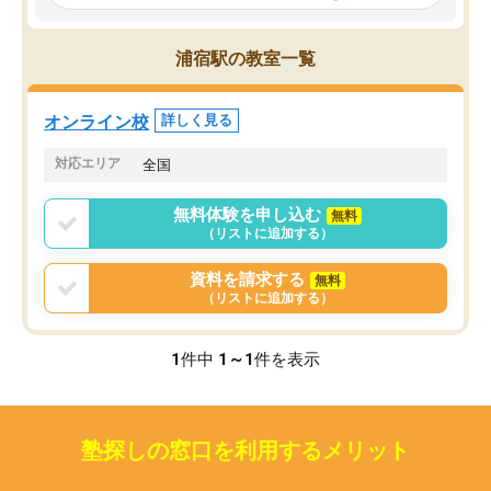
見てから講師を決定する事ができま
くか相談したのですが、
す。
ち期待したものではなく
うちの子は、初回面談の講師の方で決
内容でした。それでも明
浦宿駅の教室一覧
定しました。
やる気も出ましたし、苦
くなってきたようなので
オンラインツールを使用した単語帳の
お願いして良かったと思
オンライン校
詳しく見る
共有があり宿題もそちらで出される形
も合わなければチェンジ
でした。
娘は3科目ともずっと同
対応エリア
全国
2ヶ月で担当講師の方がお辞めになると
言う事で講師変更の申し出があり、あ
無料体験を申し込む
無料
まりに短期での変更だった為、塾に通
（リストに追加する）
う事にして退会しました。遅れも取り
戻せ、授業内容や講師の方は良かった
資料を請求する
無料
と思います。
（リストに追加する）
1
件中
1～1
件を表示
塾探しの窓口を利用するメリット