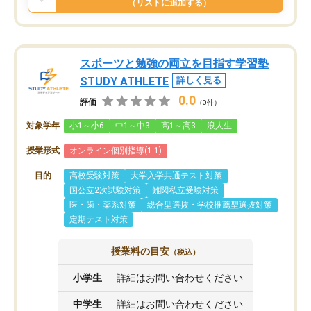
（リストに追加する）
スポーツと勉強の両立を目指す学習塾
STUDY ATHLETE
詳しく見る
0.0
評価
（0件）
対象学年
小1～小6
中1～中3
高1～高3
浪人生
授業形式
オンライン個別指導(1:1)
目的
高校受験対策
大学入学共通テスト対策
国公立2次試験対策
難関私立受験対策
医・歯・薬系対策
総合型選抜・学校推薦型選抜対策
定期テスト対策
授業料の目安
（税込）
小学生
詳細はお問い合わせください
中学生
詳細はお問い合わせください