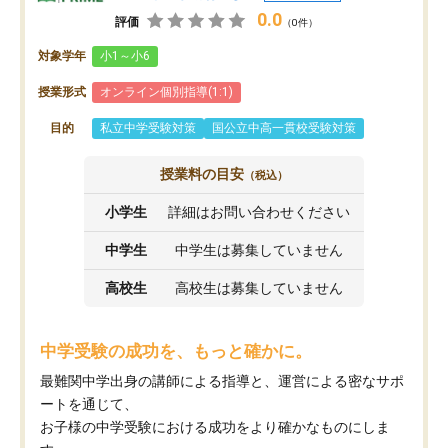
0.0
評価
（0件）
対象学年
小1～小6
授業形式
オンライン個別指導(1:1)
目的
私立中学受験対策
国公立中高一貫校受験対策
授業料の目安
（税込）
小学生
詳細はお問い合わせください
中学生
中学生は募集していません
高校生
高校生は募集していません
中学受験の成功を、もっと確かに。
最難関中学出身の講師による指導と、運営による密なサポ
ートを通じて、
お子様の中学受験における成功をより確かなものにしま