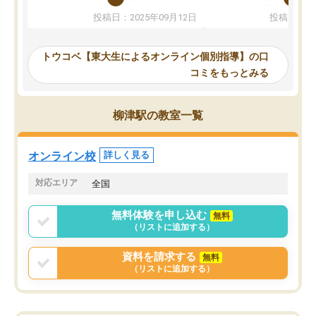
か、オプションは付帯するかなど選ぶ
教科でも)。受講科目や
投稿日：2025年09月12日
投稿日：20
事が出来ました。
めれるので、個人に合っ
講師とのマッチング後講師との初回ミ
ると思います。カリキュ
ーティングを行い、その講師で良いか
いなのがあり(有料)、受
トウコベ【東大生によるオンライン個別指導】の口
他の講師を希望するか子供との相性も
ことをどんなスケジュー
コミをもっとみる
見てから講師を決定する事ができま
くか相談したのですが、
す。
ち期待したものではなく
うちの子は、初回面談の講師の方で決
内容でした。それでも明
柳津駅の教室一覧
定しました。
やる気も出ましたし、苦
くなってきたようなので
オンラインツールを使用した単語帳の
お願いして良かったと思
オンライン校
詳しく見る
共有があり宿題もそちらで出される形
も合わなければチェンジ
でした。
娘は3科目ともずっと同
対応エリア
全国
2ヶ月で担当講師の方がお辞めになると
言う事で講師変更の申し出があり、あ
無料体験を申し込む
無料
まりに短期での変更だった為、塾に通
（リストに追加する）
う事にして退会しました。遅れも取り
戻せ、授業内容や講師の方は良かった
資料を請求する
無料
と思います。
（リストに追加する）