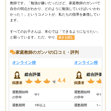
教師です。「勉強が嫌いだったけど、家庭教師のガンバで
自分の弱点がわかり、どのように勉強していけばいいかわ
かった！」というコメントが、私たちの指導を象徴してい
ます。
すべてのお子さんは、本心では「できるようになりたい」
と願っています。ただ、やり...
続きを読む
家庭教師のガンバの口コミ・評判
オンライン校
オンライン校
総合評価
総合評価
4.4
保護者
保護者
通塾開始時
通塾開始時
中1
中1
の学年
の学年
通塾期間
1年以上
通塾期間
1～3ヵ月