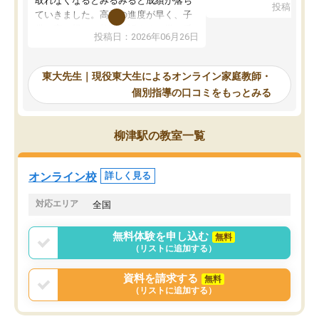
取れなくなるとみるみると成績が落ち
投稿日：20
で、当初は模試でD判定
ていきました。高校の進度が早く、子
していたのですが、やは
供も家に帰って勉強の話すると嫌な反
投稿日：2026年06月26日
験勉強に詳しく、先生か
応を示します。東大先生にお願いして
受け合格できました。ま
からは効率的な計画を先生が立ててく
自習室が毎日使えていつ
れるので、親としても安心です。毎日
東大先生｜現役東大生によるオンライン家庭教師・
るのが心強かったようで
使える自習室とかもあり、わからない
個別指導の口コミをもっとみる
謝です。
ところがあれば先生が回答してくれる
のも重宝しています。
柳津駅の教室一覧
オンライン校
詳しく見る
対応エリア
全国
無料体験を申し込む
無料
（リストに追加する）
資料を請求する
無料
（リストに追加する）