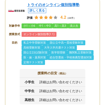
トライのオンライン個別指導塾
詳しく見る
4.2
評価
（44件）
対象学年
小1～小6
中1～中3
高1～高3
浪人生
授業形式
オンライン個別指導(1:1)
目的
私立中学受験対策
国公立中高一貫校受験対策
高校受験対策
大学入学共通テスト対策
国公立2次試験対策
医学部受験
難関私立受験対策
医・歯・薬系対策
総合型選抜・学校推薦型選抜対策
定期テスト対策
授業料の目安
（税込）
小学生
詳細はお問い合わせください
中学生
詳細はお問い合わせください
高校生
詳細はお問い合わせください