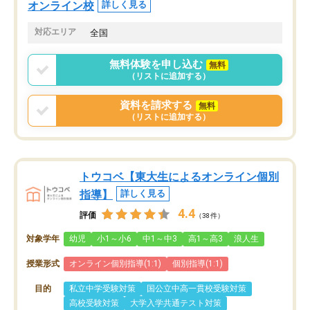
オンライン校
詳しく見る
対応エリア
全国
無料体験を申し込む
無料
（リストに追加する）
資料を請求する
無料
（リストに追加する）
トウコベ【東大生によるオンライン個別
指導】
詳しく見る
4.4
評価
（38件）
対象学年
幼児
小1～小6
中1～中3
高1～高3
浪人生
授業形式
オンライン個別指導(1:1)
個別指導(1:1)
目的
私立中学受験対策
国公立中高一貫校受験対策
高校受験対策
大学入学共通テスト対策