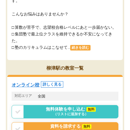
す。
こんなお悩みはありませんか？
□ 算数が苦手で、志望校合格レベルにあと一歩届かない。
□ 集団塾で最上位クラスを維持できるか不安になってき
た。
□ 塾のカリキュラムはこなせて...
続きを読む
柳津駅の教室一覧
オンライン校
詳しく見る
対応エリア
全国
無料体験を申し込む
無料
（リストに追加する）
資料を請求する
無料