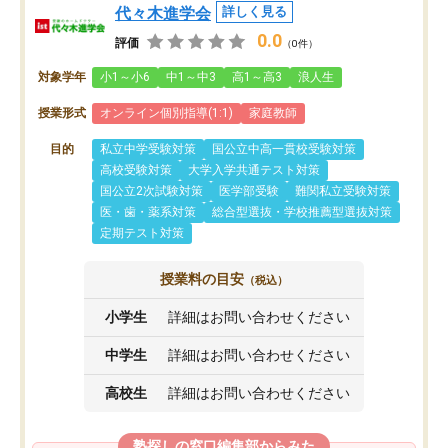
代々木進学会
詳しく見る
0.0
評価
（0件）
対象学年
小1～小6
中1～中3
高1～高3
浪人生
授業形式
オンライン個別指導(1:1)
家庭教師
目的
私立中学受験対策
国公立中高一貫校受験対策
高校受験対策
大学入学共通テスト対策
国公立2次試験対策
医学部受験
難関私立受験対策
医・歯・薬系対策
総合型選抜・学校推薦型選抜対策
定期テスト対策
授業料の目安
（税込）
小学生
詳細はお問い合わせください
中学生
詳細はお問い合わせください
高校生
詳細はお問い合わせください
塾探しの窓口編集部からみた