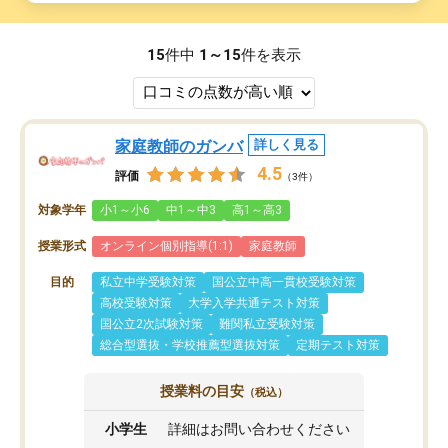
15
件中
1～15
件を表示
家庭教師のガンバ
詳しく見る
4.5
評価
（3件）
対象学年
小1～小6
中1～中3
高1～高3
授業形式
オンライン個別指導(1:1)
家庭教師
目的
私立中学受験対策
国公立中高一貫校受験対策
高校受験対策
大学入学共通テスト対策
国公立2次試験対策
難関私立受験対策
総合型選抜・学校推薦型選抜対策
定期テスト対策
授業料の目安
（税込）
小学生
詳細はお問い合わせください