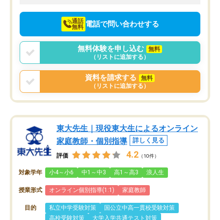
向けて頑張っています。
通話
電話で問い合わせする
無料
無料体験を申し込む
無料
（リストに追加する）
資料を請求する
無料
（リストに追加する）
東大先生｜現役東大生によるオンライン
家庭教師・個別指導
詳しく見る
4.2
評価
（10件）
対象学年
小4～小6
中1～中3
高1～高3
浪人生
授業形式
オンライン個別指導(1:1)
家庭教師
目的
私立中学受験対策
国公立中高一貫校受験対策
高校受験対策
大学入学共通テスト対策