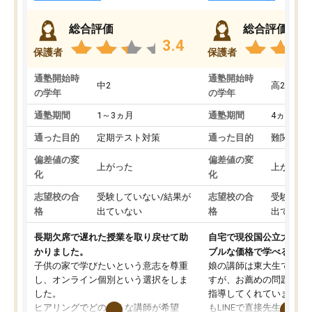
総合評価
総合評価
3.4
保護者
保護者
通塾開始時
通塾開始時
中2
高2
の学年
の学年
通塾期間
1～3ヵ月
通塾期間
4ヵ月～1
通った目的
定期テスト対策
通った目的
難関私立
偏差値の変
偏差値の変
上がった
上がった
化
化
志望校の合
受験していない/結果が
志望校の合
受験して
格
出ていない
格
出ていな
長期欠席で遅れた授業を取り戻せて助
自宅で現役国公立大学生
かりました。
ブルな価格で学べる
子供の家で学びたいという意志を尊重
娘の講師は東大生では無
し、オンライン個別という選択をしま
すが、お薦めの問題集や
した。
指導してくれています。2
ヒアリングでどのような講師が希望
もLINEで直接先生に質問