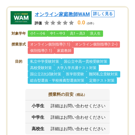
オンライン家庭教師WAM
詳しく見る
0.0
評価
（0件）
対象学年
小1～小6
中1～中3
高1～高3
浪人生
授業形式
オンライン個別指導(1:1)
オンライン個別指導(1:2~)
個別指導(1:1)
家庭教師
目的
私立中学受験対策
国公立中高一貫校受験対策
高校受験対策
大学入学共通テスト対策
国公立2次試験対策
医学部受験
難関私立受験対策
総合型選抜・学校推薦型選抜対策
定期テスト対策
授業料の目安
（税込）
小学生
詳細はお問い合わせください
中学生
詳細はお問い合わせください
高校生
詳細はお問い合わせください