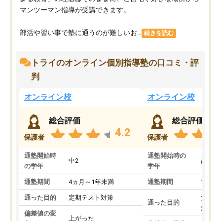
マンツーマン指導が受講できます。
部活や習い事で塾に通うのが難しいお...
続きを読む
トライのオンライン個別指導塾の口コミ・評
判
オンライン校
オンライン校
総合評価
総合評価
4.2
保護者
保護者
通塾開始時
通塾開始時の
中2
高3
の学年
学年
通塾期間
4ヵ月～1年未満
通塾期間
1～3
通った目的
定期テスト対策
大学入
通った目的
対策
偏差値の変
上がった