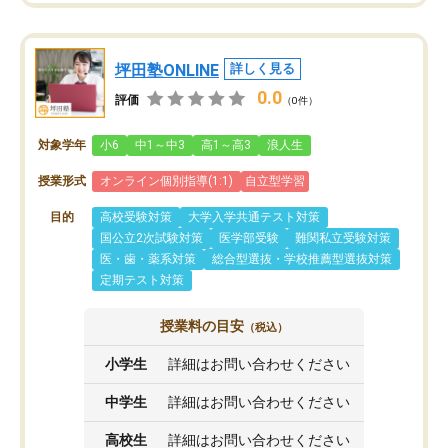
坪田塾ONLINE
詳しく見る
0.0
評価
（0件）
対象学年
小6
中1～中3
高1～高3
浪人生
授業形式
オンライン個別指導(1:1)
自立型学習
目的
高校受験対策
大学入学共通テスト対策
国公立2次試験対策
医学部受験
難関私立受験対策
医・歯・薬系対策
総合型選抜・学校推薦型選抜対策
定期テスト対策
授業料の目安
（税込）
小学生
詳細はお問い合わせください
中学生
詳細はお問い合わせください
高校生
詳細はお問い合わせください