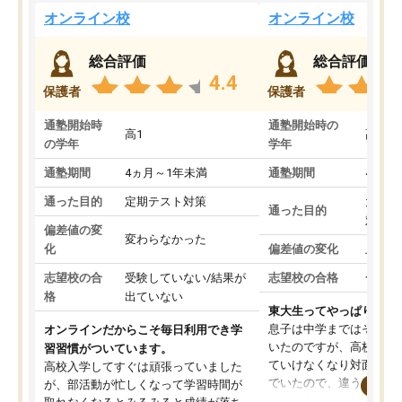
オンライン校
オンライン校
総合評価
総合評価
4.4
保護者
保護者
通塾開始時
通塾開始時の
高1
高3
の学年
学年
通塾期間
4ヵ月～1年未満
通塾期間
4ヵ月
通った目的
定期テスト対策
大学入
通った目的
対策
偏差値の変
変わらなかった
化
偏差値の変化
上がっ
志望校の合
受験していない/結果が
志望校の合格
合格し
格
出ていない
東大生ってやっぱりすご
息子は中学まではそこそ
オンラインだからこそ毎日利用でき学
いたのですが、高校に入
習習慣がついています。
ていけなくなり対面の塾
高校入学してすぐは頑張っていました
でいたので、違うアプロ
が、部活動が忙しくなって学習時間が
考えて入りました。地元