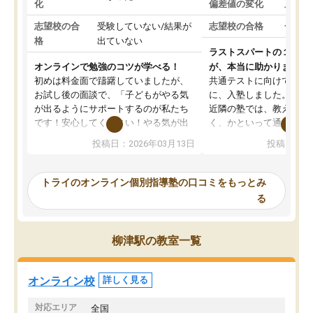
化
偏差値の変化
上がっ
志望校の合
受験していない/結果が
志望校の合格
合格し
格
出ていない
ラストスパートの１か月
オンラインで勉強のコツが学べる！
が、本当に助かりました
初めは料金面で躊躇していましたが、
共通テストに向けての追
お試し後の面談で、「子どもがやる気
に、入塾しました。田舎
が出るようにサポートするのが私たち
近隣の塾では、教えても
です！安心してください！やる気が出
く、かといって通うには
ないのは私たち講師の責任です」と言
が、トライならオンライ
投稿日：2026年03月13日
投稿日：20
ってくださり、確かに！と考えて、思
可能なので本当に助かり
い切って入塾しました。英語が苦手だ
テストの内容重視でした
ったんですが、学生の先生から学ぶこ
らないところをピンポイ
トライのオンライン個別指導塾の口コミをもっとみ
とで、勉強のコツみたいなものをつか
頂いて、とてもわかりや
る
み、徐々に成績が上がったらいいなと
していました。一生を左
思っていました。何が今足りないのか
スト、多少お金がかかっ
を的確に指導いただき、子どももびっ
思い切って入塾してよか
柳津駅の教室一覧
くりするほど楽しんでやる気を持って
塾を受けています。狙い通り、少しず
つ成績も上がり、苦手意識も無くなっ
オンライン校
詳しく見る
てきたので、さらに苦手な数学も追加
でお願いしました。来年の高校受験に
対応エリア
全国