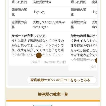
通った目的
高校受験対策
通った目的
定期テス
偏差値の変
偏差値の変
上がった
上がった
化
化
志望校の合
受験していない/結果が
志望校の合
受験して
格
出ていない
格
出ていな
サポートが充実している！
学校の教科書のポイント
うちは田舎で家庭教師なんてできるの
く教えてもらえている
かなと思ってましたが、オンラインで
体験授業を受けて入塾し
良い先生を紹介してくれて息子も毎週
なかなか勉強しない息子
その時間になると自分からタブレット
生が予定表を立ててくれ
を開いてzoomを繋げるようになりまし
つ学習習慣がついてきま
投稿日：2025年01月21日
た！5科目なんでもOKなのもとても気
オンラインで週に一度の
投稿日：20
に入っています
指導が無い日も予定表に
成績もだいぶ下の方でしたが、通い始
したり、LINEでわから
めて1年ほどだった今では平均点以上の
問できるのでとても助か
家庭教師のガンバの口コミをもっとみる
科目が増えてきました！あと1年受験ま
であるので無料の週末教室を使用しな
がら頑張って欲しいと思います！
柳津駅の教室一覧