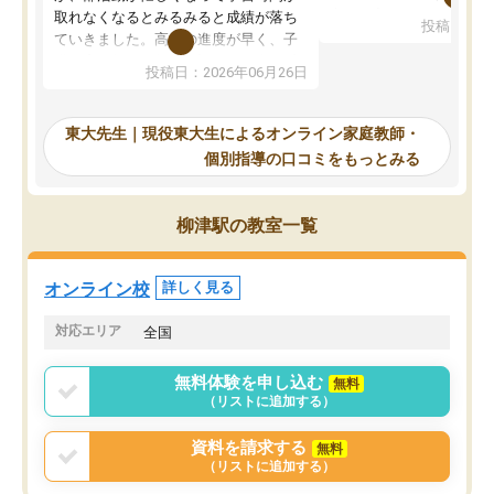
考えて入りました。地元
取れなくなるとみるみると成績が落ち
投稿日：20
で、当初は模試でD判定
ていきました。高校の進度が早く、子
していたのですが、やは
供も家に帰って勉強の話すると嫌な反
投稿日：2026年06月26日
験勉強に詳しく、先生か
応を示します。東大先生にお願いして
受け合格できました。ま
からは効率的な計画を先生が立ててく
自習室が毎日使えていつ
れるので、親としても安心です。毎日
東大先生｜現役東大生によるオンライン家庭教師・
るのが心強かったようで
使える自習室とかもあり、わからない
個別指導の口コミをもっとみる
謝です。
ところがあれば先生が回答してくれる
のも重宝しています。
柳津駅の教室一覧
オンライン校
詳しく見る
対応エリア
全国
無料体験を申し込む
無料
（リストに追加する）
資料を請求する
無料
（リストに追加する）