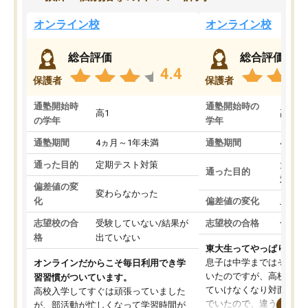
オンライン校
オンライン校
総合評価
総合評価
4.4
保護者
保護者
通塾開始時
通塾開始時の
高1
高3
の学年
学年
通塾期間
4ヵ月～1年未満
通塾期間
4ヵ月
通った目的
定期テスト対策
大学入
通った目的
対策
偏差値の変
変わらなかった
化
偏差値の変化
上がっ
志望校の合
受験していない/結果が
志望校の合格
合格し
格
出ていない
東大生ってやっぱりすご
息子は中学まではそこそ
オンラインだからこそ毎日利用でき学
いたのですが、高校に入
習習慣がついています。
ていけなくなり対面の塾
高校入学してすぐは頑張っていました
でいたので、違うアプロ
が、部活動が忙しくなって学習時間が