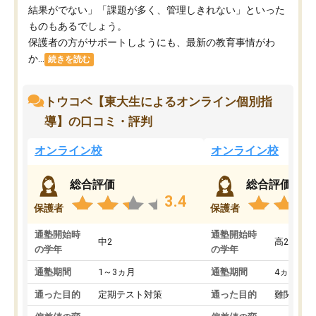
結果がでない」「課題が多く、管理しきれない」といった
ものもあるでしょう。
保護者の方がサポートしようにも、最新の教育事情がわ
か...
続きを読む
トウコベ【東大生によるオンライン個別指
導】の口コミ・評判
オンライン校
オンライン校
総合評価
総合評価
3.4
保護者
保護者
通塾開始時
通塾開始時
中2
高2
の学年
の学年
通塾期間
1～3ヵ月
通塾期間
4ヵ月～1
通った目的
定期テスト対策
通った目的
難関私立