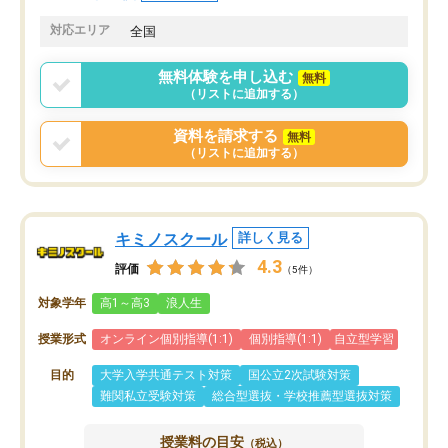
共有があり宿題もそちらで出される形
も合わなければチェンジ
でした。
娘は3科目ともずっと同
対応エリア
全国
2ヶ月で担当講師の方がお辞めになると
言う事で講師変更の申し出があり、あ
無料体験を申し込む
無料
まりに短期での変更だった為、塾に通
（リストに追加する）
う事にして退会しました。遅れも取り
戻せ、授業内容や講師の方は良かった
資料を請求する
無料
と思います。
（リストに追加する）
キミノスクール
詳しく見る
4.3
評価
（5件）
対象学年
高1～高3
浪人生
授業形式
オンライン個別指導(1:1)
個別指導(1:1)
自立型学習
目的
大学入学共通テスト対策
国公立2次試験対策
難関私立受験対策
総合型選抜・学校推薦型選抜対策
授業料の目安
（税込）