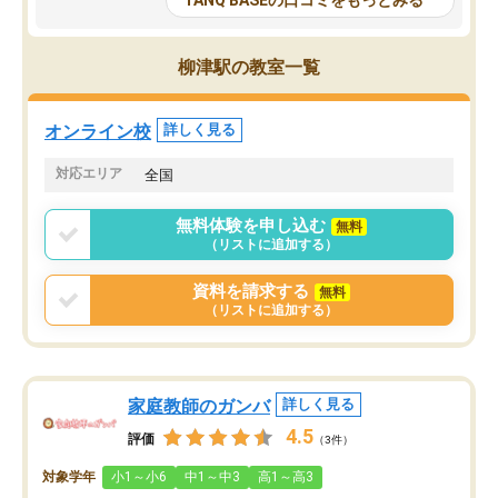
TANQ BASEの口コミをもっとみる
も目を通して頂ける。そのため多くの
接・小論文などの技術指
意見を聞くことができ、より良いもの
ション内容になっていま
を推敲することが可能だ。
選抜を通して将来自分が
柳津駅の教室一覧
どの人も優しく、親身に接してくださ
のかといった人生設計・
るのでやる気も出て、良かったで
を社会人として働いてい
す！！
に考える事が出来る環境
オンライン校
詳しく見る
番の魅力だと思います。
い事が何もない所から社
対応エリア
全国
ポートを受け、学びたい
標を見つける事が出来ま
無料体験を申し込む
無料
（リストに追加する）
資料を請求する
無料
（リストに追加する）
家庭教師のガンバ
詳しく見る
4.5
評価
（3件）
対象学年
小1～小6
中1～中3
高1～高3