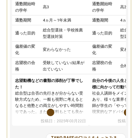
通塾開始時
通塾開始時
高3
高2
の学年
の学年
通塾期間
4ヵ月～1年未満
通塾期間
4ヵ月～1
総合型選抜・学校推薦
総合型選
通った目的
通った目的
型選抜対策
型選抜対
偏差値の変
偏差値の変
変わらなかった
変わらな
化
化
志望校の合
受験していない/結果が
志望校の合
合格した
格
出ていない
格
志望動機などの書類の添削が丁寧でし
自分の今後の人生と真剣
た！
標に向かって行動できる
総合型は合否の先行きが分からない受
社会人講師をメインとし
験方式なため、一般も視野に考えると
あり、様々な業界を経験
なると他塾との両立がしやすい時間割
師が学生の「やってみた
りであった。また授業料もとても良か
現実的なアドバイスを行
った。
す。基本応援ベースなの
投稿日：2025年03月22日
投稿日：20
総合型の多くの塾は大学生が見ること
分野について学生知識で
が多いが、はたらく部総合型コースは
い部分まで深ぼる事が出
大学生の目だけでなく、数人の大人に
総合型選抜対策として志