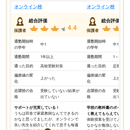
オンライン校
オンライン校
総合評価
総合評価
4.4
保護者
保護者
通塾開始時
通塾開始時
中1
中1
の学年
の学年
通塾期間
1年以上
通塾期間
1～3ヵ月
通った目的
高校受験対策
通った目的
定期テス
偏差値の変
偏差値の変
上がった
上がった
化
化
志望校の合
受験していない/結果が
志望校の合
受験して
格
出ていない
格
出ていな
サポートが充実している！
学校の教科書のポイント
うちは田舎で家庭教師なんてできるの
く教えてもらえている
かなと思ってましたが、オンラインで
体験授業を受けて入塾し
良い先生を紹介してくれて息子も毎週
なかなか勉強しない息子