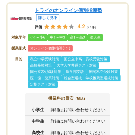
トライのオンライン個別指導塾
詳しく見る
4.2
評価
（44件）
対象学年
小1～小6
中1～中3
高1～高3
浪人生
授業形式
オンライン個別指導(1:1)
目的
私立中学受験対策
国公立中高一貫校受験対策
高校受験対策
大学入学共通テスト対策
国公立2次試験対策
医学部受験
難関私立受験対策
医・歯・薬系対策
総合型選抜・学校推薦型選抜対策
定期テスト対策
授業料の目安
（税込）
小学生
詳細はお問い合わせください
中学生
詳細はお問い合わせください
高校生
詳細はお問い合わせください