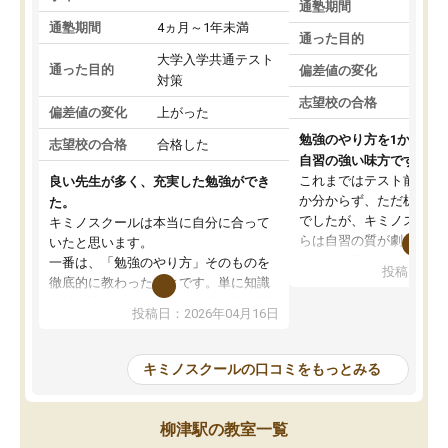
通塾期間
通塾期間
4ヵ月～1年未満
通った目的
大学入学共通テスト
通った目的
偏差値の変化
対策
志望校の合格
偏差値の変化
上がった
勉強のやり方を1から教
志望校の合格
合格した
自習の強い味方です。
これまではテスト前に何
良い先生が多く、充実した勉強ができ
か分からず、ただ机に座
た。
でしたが、キミノスクー
キミノスクールは本当に自分に合って
らは自習の質が劇的に変
いたと思います。
先生が毎日何をすべきか
一番は、「勉強のやり方」そのものを
投稿日：20
を明確にしてくれるので
徹底的に教わったことです。単に知識
ずに学習に取り組めるよ
を詰め込むのではなく、自学自習の習
投稿日：2026年04月16日
が一番の収穫です。
慣が身につくよう並走してくれるの
授業で教えてもらうとい
で、通塾日以外も机に向かうのが苦で
の仕方をコーチングして
はなくなりました。
キミノスクールの口コミをもっとみる
ルなので、家での学習習
身につきました。結果と
講師の方との距離も近く、親身なコー
た英語の偏差値が10以上
チングのおかげで、停滞期もモチベー
柳津駅の教室一覧
していた公立高校に無事
ションを維持できました。「やらされ