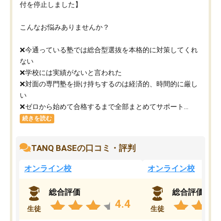
付を停止しました】
こんなお悩みありませんか？
❌今通っている塾では総合型選抜を本格的に対策してくれ
ない
❌学校には実績がないと言われた
❌対面の専門塾を掛け持ちするのは経済的、時間的に厳し
い
❌ゼロから始めて合格するまで全部まとめてサポート...
続きを読む
TANQ BASEの口コミ・評判
オンライン校
オンライン校
総合評価
総合評価
4.4
生徒
生徒