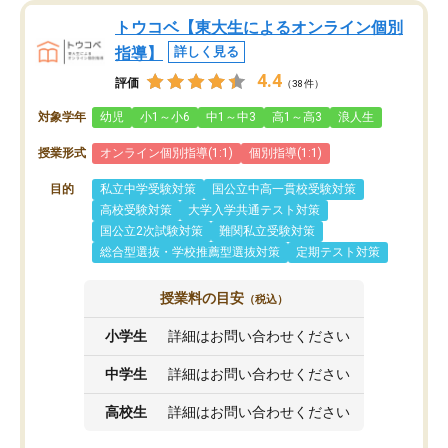
トウコベ【東大生によるオンライン個別
指導】
詳しく見る
4.4
評価
（38件）
対象学年
幼児
小1～小6
中1～中3
高1～高3
浪人生
授業形式
オンライン個別指導(1:1)
個別指導(1:1)
目的
私立中学受験対策
国公立中高一貫校受験対策
高校受験対策
大学入学共通テスト対策
国公立2次試験対策
難関私立受験対策
総合型選抜・学校推薦型選抜対策
定期テスト対策
授業料の目安
（税込）
小学生
詳細はお問い合わせください
中学生
詳細はお問い合わせください
高校生
詳細はお問い合わせください