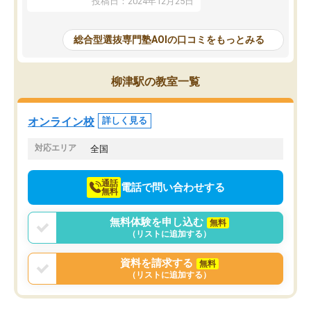
投稿日：2024年12月25日
思いました。
るなぁと強く感じることできました。
AOIでは、カウンセリン
また、他の先生の意見も聞いてみたい
で、AO入試を改めて知
と相談すると、他の先生も紹介してく
総合型選抜専門塾AOIの口コミをもっとみる
それに対しての具体的な
ださり、客観的なアドバイスもいただ
ことでした。更に子供の
くことができました（志望理由・自己
る適正等についても詳し
PR等の添削において）。そして、なに
柳津駅の教室一覧
でき、メンターの方々も
より自習室が解放されている点がよか
けてらっしゃいますので
ったです。友達と好きな時間に自習
せることができました。
し、お互いを高めあえる環境がありま
オンライン校
詳しく見る
した。
対応エリア
全国
通話
電話で問い合わせする
無料
無料体験を申し込む
無料
（リストに追加する）
資料を請求する
無料
（リストに追加する）