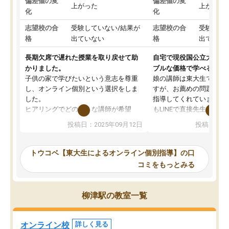
偏差値の変
偏差値の変
上がった
上がった
化
化
志望校の合
受験していない/結果が
志望校の合
受験して
格
出ていない
格
出ていな
長期欠席で遅れた授業を取り戻せて助
自宅で現役国公立大学生
かりました。
ブルな価格で学べる
子供の家で学びたいという意志を尊重
娘の講師は東大生では無
し、オンライン個別という選択をしま
すが、お薦めの問題集や
した。
指導してくれています。2
ヒアリングでどのような講師が希望
もLINEで直接先生に質問
か、オプションは付帯するかなど選ぶ
教科でも)。受講科目や
投稿日：2025年09月12日
投稿日：20
事が出来ました。
めれるので、個人に合っ
講師とのマッチング後講師との初回ミ
ると思います。カリキュ
ーティングを行い、その講師で良いか
いなのがあり(有料)、受
トウコベ【東大生によるオンライン個別指導】の口
他の講師を希望するか子供との相性も
ことをどんなスケジュー
コミをもっとみる
見てから講師を決定する事ができま
くか相談したのですが、
す。
ち期待したものではなく
うちの子は、初回面談の講師の方で決
内容でした。それでも明
柳津駅の教室一覧
定しました。
やる気も出ましたし、苦
くなってきたようなので
オンラインツールを使用した単語帳の
お願いして良かったと思
オンライン校
詳しく見る