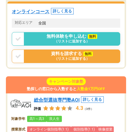
た。自分から学ぶ姿勢を
る勉強」から「目標のための勉強」へ
たい家庭には本当におす
意識が変わったことが、目標校への合
オンラインコース
詳しく見る
思います。
格に繋がったと思います。
対応エリア
全国
無料体験を申し込む
無料
（リストに追加する）
資料を請求する
無料
（リストに追加する）
キャンペーン対象塾
塾探しの窓口から入塾すると
入塾金1万円OFF
総合型選抜専門塾AOI
詳しく見る
4.3
評価
（3件）
対象学年
高1～高3
浪人生
授業形式
オンライン個別指導(1:1)
個別指導(1:1)
映像授業