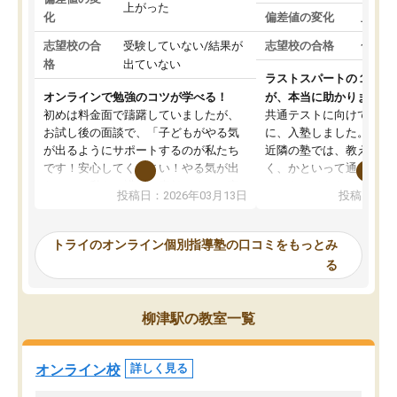
上がった
化
偏差値の変化
上がっ
志望校の合
受験していない/結果が
志望校の合格
合格し
格
出ていない
ラストスパートの１か月
オンラインで勉強のコツが学べる！
が、本当に助かりました
初めは料金面で躊躇していましたが、
共通テストに向けての追
お試し後の面談で、「子どもがやる気
に、入塾しました。田舎
が出るようにサポートするのが私たち
近隣の塾では、教えても
です！安心してください！やる気が出
く、かといって通うには
ないのは私たち講師の責任です」と言
が、トライならオンライ
投稿日：2026年03月13日
投稿日：20
ってくださり、確かに！と考えて、思
可能なので本当に助かり
い切って入塾しました。英語が苦手だ
テストの内容重視でした
ったんですが、学生の先生から学ぶこ
らないところをピンポイ
トライのオンライン個別指導塾の口コミをもっとみ
とで、勉強のコツみたいなものをつか
頂いて、とてもわかりや
る
み、徐々に成績が上がったらいいなと
していました。一生を左
思っていました。何が今足りないのか
スト、多少お金がかかっ
を的確に指導いただき、子どももびっ
思い切って入塾してよか
柳津駅の教室一覧
くりするほど楽しんでやる気を持って
塾を受けています。狙い通り、少しず
つ成績も上がり、苦手意識も無くなっ
オンライン校
詳しく見る
てきたので、さらに苦手な数学も追加