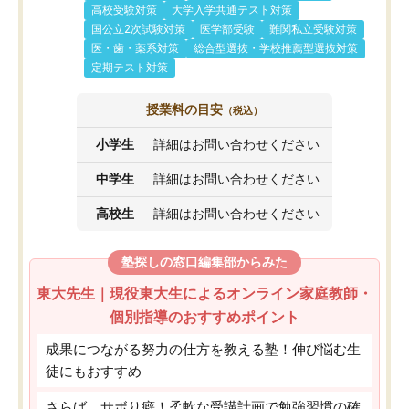
高校受験対策
大学入学共通テスト対策
国公立2次試験対策
医学部受験
難関私立受験対策
医・歯・薬系対策
総合型選抜・学校推薦型選抜対策
定期テスト対策
授業料の目安
（税込）
小学生
詳細はお問い合わせください
中学生
詳細はお問い合わせください
高校生
詳細はお問い合わせください
塾探しの窓口編集部からみた
東大先生｜現役東大生によるオンライン家庭教師・
個別指導のおすすめポイント
成果につながる努力の仕方を教える塾！伸び悩む生
徒にもおすすめ
さらば、サボり癖！柔軟な受講計画で勉強習慣の確