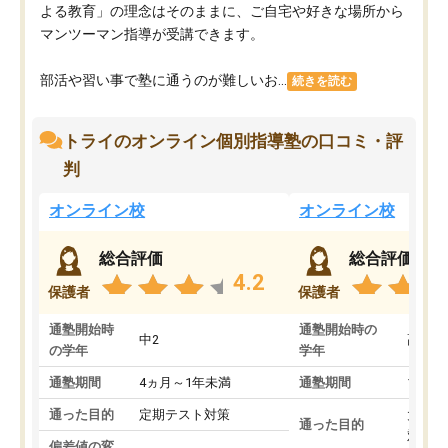
よる教育」の理念はそのままに、ご自宅や好きな場所から
マンツーマン指導が受講できます。
部活や習い事で塾に通うのが難しいお...
続きを読む
トライのオンライン個別指導塾の口コミ・評
判
オンライン校
オンライン校
総合評価
総合評価
4.2
保護者
保護者
通塾開始時
通塾開始時の
中2
高3
の学年
学年
通塾期間
4ヵ月～1年未満
通塾期間
1～3
通った目的
定期テスト対策
大学入
通った目的
対策
偏差値の変