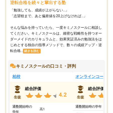
逆転合格を続々と輩出する塾
「勉強しても、成績が上がらない…」
「志望校まで、あと偏差値を20上げなければ…」
そんな悩みを持っていたら、一度キミノスクールに相談し
てください。キミノスクールは、緻密な戦略性を持つオー
ダーメイドのカリキュラムと、効果実証済みの勉強法をは
じめとする独自の指導メソッドで、数々の成績アップ・逆
転合格...
続きを読む
キミノスクールの口コミ・評判
柏校
オンラインコース
総合評価
総合評価
4.2
生徒
生徒
通塾開始時の
通塾開始時の学年
中
高1
学年