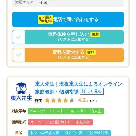
でお願いしました。来年の高校受験に
対応エリア
全国
向けて頑張っています。
通話
電話で問い合わせする
無料
無料体験を申し込む
無料
（リストに追加する）
資料を請求する
無料
（リストに追加する）
東大先生｜現役東大生によるオンライン
家庭教師・個別指導
詳しく見る
4.2
評価
（10件）
対象学年
小4～小6
中1～中3
高1～高3
浪人生
授業形式
オンライン個別指導(1:1)
家庭教師
目的
私立中学受験対策
国公立中高一貫校受験対策