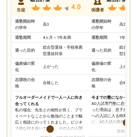
4.0
生徒
保護者
通塾開始時
通塾開始時
高3
高2
の学年
の学年
通塾期間
4ヵ月～1年未満
通塾期間
1年以上
総合型選抜・学校推薦
総合型選
通った目的
通った目的
型選抜対策
型選抜対
偏差値の変
偏差値の変
上がった
上がった
化
化
志望校の合
志望校の合
合格した
合格した
格
格
フルオーダーメイドで一人一人に向き
今までの塾になかったA
AO入試専門塾に息子を
合ってくれる
った理由は、息子が高校
私の場合、先生との相性が良く、プラ
への入試に入る時期に差
イベートなことから勉強のことまで幅
に、AO入試の存在を息
広く相談にのってくれました。ビジネ
してもその制度で合格し
ス的な付き合いでなく、その人の人間
投稿日：20
たことから、AOIに入塾
性までを適切に把握し、むきあってい