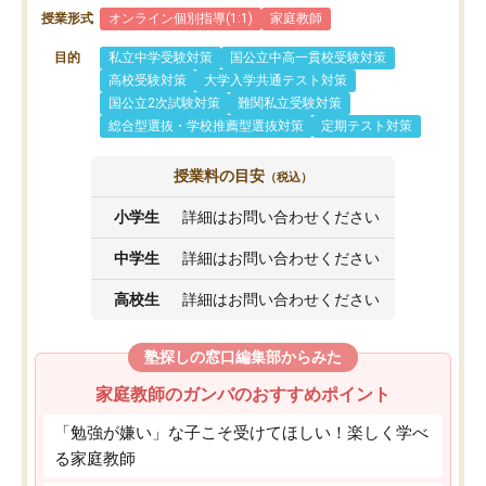
授業形式
オンライン個別指導(1:1)
家庭教師
目的
私立中学受験対策
国公立中高一貫校受験対策
高校受験対策
大学入学共通テスト対策
国公立2次試験対策
難関私立受験対策
総合型選抜・学校推薦型選抜対策
定期テスト対策
授業料の目安
（税込）
小学生
詳細はお問い合わせください
中学生
詳細はお問い合わせください
高校生
詳細はお問い合わせください
塾探しの窓口編集部からみた
家庭教師のガンバのおすすめポイント
「勉強が嫌い」な子こそ受けてほしい！楽しく学べ
る家庭教師