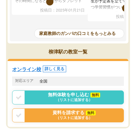
その時間になると自分からタブレット
生が予定表を立ててくれ
を開いてzoomを繋げるようになりまし
つ学習習慣がついてきま
投稿日：2025年01月21日
た！5科目なんでもOKなのもとても気
オンラインで週に一度の
投稿日：20
に入っています
指導が無い日も予定表に
成績もだいぶ下の方でしたが、通い始
したり、LINEでわから
めて1年ほどだった今では平均点以上の
問できるのでとても助か
家庭教師のガンバの口コミをもっとみる
科目が増えてきました！あと1年受験ま
であるので無料の週末教室を使用しな
がら頑張って欲しいと思います！
柳津駅の教室一覧
オンライン校
詳しく見る
対応エリア
全国
無料体験を申し込む
無料
（リストに追加する）
資料を請求する
無料
（リストに追加する）