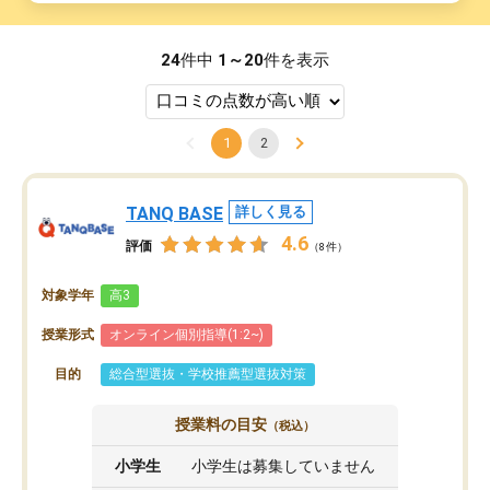
24
件中
1～20
件を表示
1
2
TANQ BASE
詳しく見る
4.6
評価
（8件）
対象学年
高3
授業形式
オンライン個別指導(1:2~)
目的
総合型選抜・学校推薦型選抜対策
授業料の目安
（税込）
小学生
小学生は募集していません