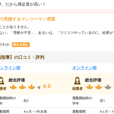
導。だから満足度が高い！
で受講するマンツーマン授業
ことがありません。
ない」「受験が不安」、あるいは、「コツコツやっているのに、結果が
か...
続きを読む
別指導】の口コミ・評判
ンライン校
オンライン校
総合評価
総合評価
4.0
護者
保護者
塾開始時の
通塾開始時の
高2
高1
年
学年
塾期間
4ヵ月～1年未満
通塾期間
4ヵ月～