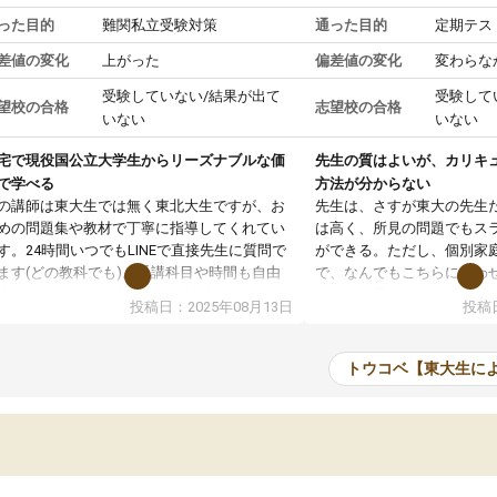
った目的
難関私立受験対策
通った目的
定期テス
差値の変化
上がった
偏差値の変化
変わらな
受験していない/結果が出て
受験して
望校の合格
志望校の合格
いない
いない
宅で現役国公立大学生からリーズナブルな価
先生の質はよいが、カリキ
で学べる
方法が分からない
の講師は東大生では無く東北大生ですが、お
先生は、さすが東大の先生
めの問題集や教材で丁寧に指導してくれてい
は高く、所見の問題でもス
す。24時間いつでもLINEで直接先生に質問で
ができる。ただし、個別家
ます(どの教科でも)。受講科目や時間も自由
で、なんでもこちらに合わ
決めれるので、個人に合った勉強ができると
のだが、具体的なカリキュ
投稿日：2025年08月13日
投稿日
います。カリキュラム相談みたいなのがあり
は、授業の先取り学習をす
有料)、受験までにどんなことをどんなスケジ
書を一緒に進めていくよう
ールでやっていくか相談したのですが、それ
いただいたが、1時間の時
トウコベ【東大生に
いまいち期待したものではなくふわっとした
範囲は限られており、それ
容でした。それでも明らかに本人のやる気も
進めて良いように思った。
ましたし、苦手科目が楽しくなってきたよう
りに高いため、有意義な利
ので、トウコベにお願いして良かったと思い
たが、大学生の先生からは
す。講師も合わなければチェンジできます
なく、上手い活用の仕方が
、娘は3科目ともずっと同じ先生です。
とした。学校の授業につい