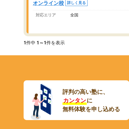
オンライン校
詳しく見る
講師変更の申し出があり、あまりに短期での変
更だった為、塾に通う事にして退会しました。
対応エリア
全国
遅れも取り戻せ、授業内容や講師の方は良かっ
たと思います。
1
件中
1～1
件を表示
評判の高い塾に、
カンタン
に
無料体験を申し込める