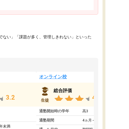
でない」「課題が多く、管理しきれない」といった
オンライン校
総合評価
3.2
4.4
生徒
通塾開始時の学年
高3
通塾期間
4ヵ月～1年未満
1年未満