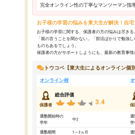
完全オンライン性の丁寧なマンツーマン指
お子様の学習の悩みを東大生が解決！自宅
お子様の学習に関する、保護者の方の悩みは尽きる
「親の言うことを聞かない」「部活ばかりで勉強し
ものもあるでしょう。
保護者の方がサポートしようにも、最新の教育事情がわ
トウコベ【東大生によるオンライン個
オンライン校
オ
総合評価
3.4
保護者
保
通塾開始時の
通
中2
学年
学
通塾期間
1～3ヵ月
通