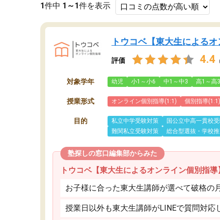
1
件中
1～1
件を表示
トウコベ【東大生によるオ
4.4
評価
対象学年
幼児
小1～小6
中1～中3
高1～高
授業形式
オンライン個別指導(1:1)
個別指導(1:1
目的
私立中学受験対策
国公立中高一貫校受
難関私立受験対策
総合型選抜・学校推
塾探しの窓口編集部からみた
トウコベ【東大生によるオンライン個別指導
お子様に合った東大生講師が選べて破格の月額
授業日以外も東大生講師がLINEで質問対応