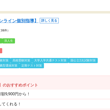
ンライン個別指導】
詳しく見る
（38件）
3
浪人生
)
験対策
高校受験対策
大学入学共通テスト対策
国公立2次試験対策
薦型選抜対策
定期テスト対策
】のおすすめポイント
9,900円から！
してくれる！