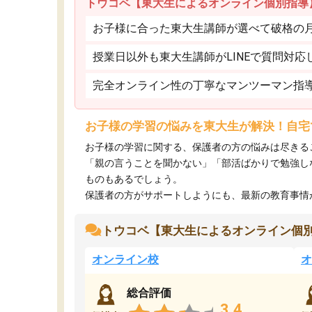
トウコベ【東大生によるオンライン個別指導
お子様に合った東大生講師が選べて破格の月額
授業日以外も東大生講師がLINEで質問対応
完全オンライン性の丁寧なマンツーマン指
お子様の学習の悩みを東大生が解決！自宅
お子様の学習に関する、保護者の方の悩みは尽きる
「親の言うことを聞かない」「部活ばかりで勉強し
ものもあるでしょう。
保護者の方がサポートしようにも、最新の教育事情がわ
トウコベ【東大生によるオンライン個
オンライン校
オ
総合評価
3.4