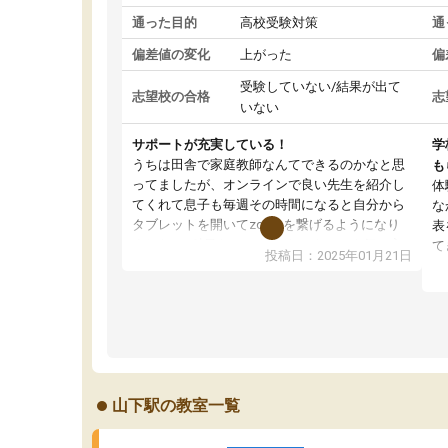
通った目的
高校受験対策
通
偏差値の変化
上がった
偏
受験していない/結果が出て
志望校の合格
志
いない
サポートが充実している！
学
うちは田舎で家庭教師なんてできるのかなと思
も
ってましたが、オンラインで良い先生を紹介し
体
てくれて息子も毎週その時間になると自分から
な
タブレットを開いてzoomを繋げるようになり
表
ました！5科目なんでもOKなのもとても気に入
て
投稿日：2025年01月21日
っています
オ
成績もだいぶ下の方でしたが、通い始めて1年ほ
い
どだった今では平均点以上の科目が増えてきま
か
した！あと1年受験まであるので無料の週末教室
て
を使用しながら頑張って欲しいと思います！
山下駅の教室一覧