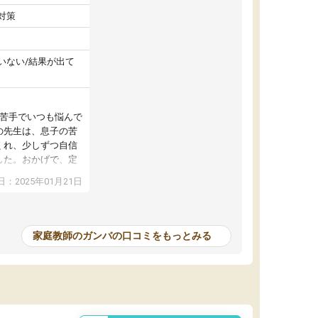
対策
いない/結果が出て
が苦手でいつも悩んで
の先生は、息子の苦
くれ、少しずつ自信
した。おかげで、定
アップし、本人もと
：2025年01月21日
家庭教師のガンバの口コミをもっとみる