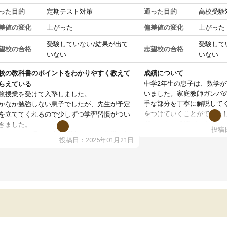
った目的
定期テスト対策
通った目的
高校受験
差値の変化
上がった
偏差値の変化
上がった
受験していない/結果が出て
受験して
望校の合格
志望校の合格
いない
いない
校の教科書のポイントをわかりやすく教えて
成績について
中学2年生の息子は、数学
らえている
いました。家庭教師ガンバ
験授業を受けて入塾しました。
手な部分を丁寧に解説して
かなか勉強しない息子でしたが、先生が予定
をつけていくことができま
を立ててくれるので少しずつ学習習慣がつい
期テストの成績が10点以上
きました。
投稿日
ても喜んでいます。
ンラインで週に一度の受講ですが、指導が無
投稿日：2025年01月21日
日も予定表に基づいて勉強したり、LINEでわ
らないところを質問できるのでとても助かっ
います。