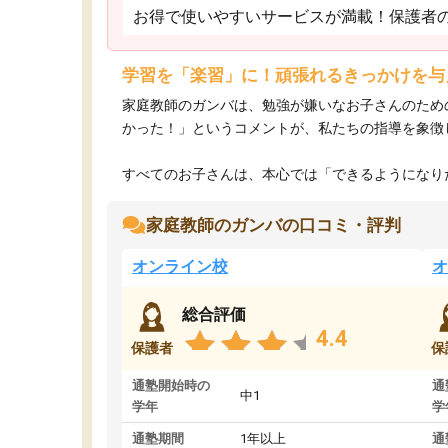
お得で使いやすいサービスが満載！保護者
学習を「楽習」に！頑張れるきっかけを与
家庭教師のガンバは、勉強が嫌いなお子さんのため
かった！」というコメントが、私たちの指導を象徴
すべてのお子さんは、本心では「できるようになりた
家庭教師のガンバの口コミ・評判
オンライン校
オ
総合評価
4.4
保護者
保
通塾開始時の
通
中1
学年
学
通塾期間
1年以上
通