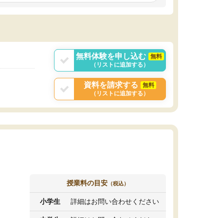
しいオリジナルのカリキュラムを提案してくれ
であれば自学自習で
ました。
1時間の代金がそれな
また24時間いつでもLINEで講師に相談できるの
用の仕方をしたかっ
で、深夜に家で勉強していて疑問や不安が生じ
これといった提案も
ても、直ぐに解消できたのは、大きなメリット
分からず辞めること
と感じました。
ていけない子にはい
無料体験を申し込む
無料
（リストに追加する）
資料を請求する
無料
（リストに追加する）
授業料の目安
（税込）
小学生
詳細はお問い合わせください