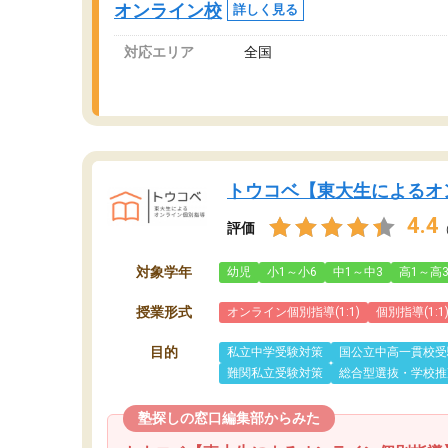
オンライン校
詳しく見る
対応エリア
全国
トウコベ【東大生によるオ
4.4
評価
対象学年
幼児
小1～小6
中1～中3
高1～高
授業形式
オンライン個別指導(1:1)
個別指導(1:1
目的
私立中学受験対策
国公立中高一貫校受
難関私立受験対策
総合型選抜・学校推
塾探しの窓口編集部からみた