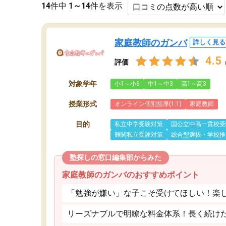
14
件中
1～14
件を表示
家庭教師のガンバ
詳しく見る
4.5
評価
対象学年
小1～小6
中1～中3
高1～高3
授業形式
オンライン個別指導(1:1)
家庭教師
目的
私立中学受験対策
国公立中高一貫校受
難関私立受験対策
総合型選抜・学校推
塾探しの窓口編集部からみた
家庭教師のガンバのおすすめポイント
「勉強が嫌い」な子こそ受けてほしい！楽
リーズナブルで明瞭な料金体系！長く続け