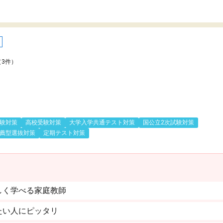
（3件）
験対策
高校受験対策
大学入学共通テスト対策
国公立2次試験対策
薦型選抜対策
定期テスト対策
しく学べる家庭教師
たい人にピッタリ