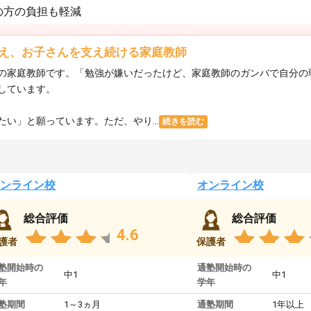
の方の負担も軽減
え、お子さんを支え続ける家庭教師
の家庭教師です。「勉強が嫌いだったけど、家庭教師のガンバで自分の
しています。
い」と願っています。ただ、やり...
続きを読む
ンライン校
オンライン校
総合評価
総合評価
4.6
護者
保護者
塾開始時の
通塾開始時の
中1
中1
年
学年
塾期間
1～3ヵ月
通塾期間
1年以上