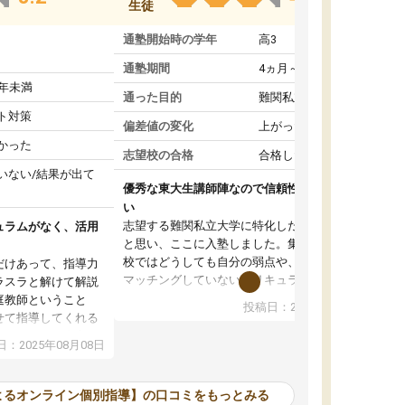
生徒
通塾開始時の学年
高3
通塾期間
4ヵ月～1年未満
1年未満
通った目的
難関私立受験対策
ト対策
偏差値の変化
上がった
かった
志望校の合格
合格した
いない/結果が出て
優秀な東大生講師陣なので信頼性や安心感が高
い
志望する難関私立大学に特化した準備をしたい
ュラムがなく、活用
と思い、ここに入塾しました。集団指導の予備
校ではどうしても自分の弱点や、志望校対策に
だけあって、指導力
マッチングしていないカリキュラムに不安を感
ラスラと解けて解説
じたからです。
庭教師ということ
投稿日：2024年02月19日
また受験のノウハウを蓄積している優秀な東大
せて指導してくれる
生講師陣をそろえていることや、完全オンライ
ラムがない。当方
：2025年08月08日
ン制というのも、ここを選んだ重要なポイント
るため、学校の教科
です。実際に入塾してみると、きめ細かいマン
な形で活用をさせて
ツーマン指導によって、自分の志望校にふさわ
間を使って進められる
よるオンライン個別指導】の口コミをもっとみる