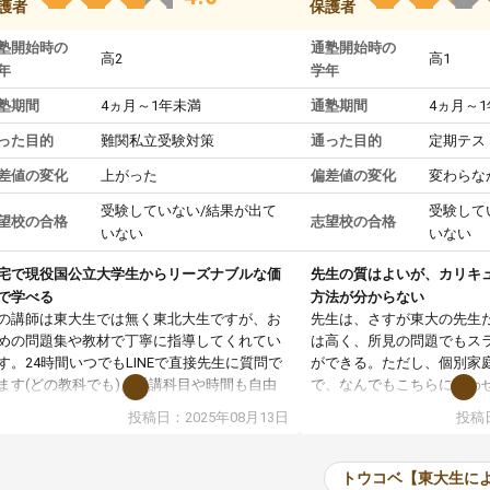
護者
保護者
塾開始時の
通塾開始時の
高2
高1
年
学年
塾期間
4ヵ月～1年未満
通塾期間
4ヵ月～
った目的
難関私立受験対策
通った目的
定期テス
差値の変化
上がった
偏差値の変化
変わらな
受験していない/結果が出て
受験して
望校の合格
志望校の合格
いない
いない
宅で現役国公立大学生からリーズナブルな価
先生の質はよいが、カリキ
で学べる
方法が分からない
の講師は東大生では無く東北大生ですが、お
先生は、さすが東大の先生
めの問題集や教材で丁寧に指導してくれてい
は高く、所見の問題でもス
す。24時間いつでもLINEで直接先生に質問で
ができる。ただし、個別家
ます(どの教科でも)。受講科目や時間も自由
で、なんでもこちらに合わ
決めれるので、個人に合った勉強ができると
のだが、具体的なカリキュ
投稿日：2025年08月13日
投稿日
います。カリキュラム相談みたいなのがあり
は、授業の先取り学習をす
有料)、受験までにどんなことをどんなスケジ
書を一緒に進めていくよう
ールでやっていくか相談したのですが、それ
いただいたが、1時間の時
トウコベ【東大生に