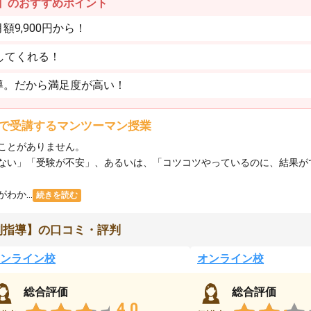
】のおすすめポイント
9,900円から！
してくれる！
導。だから満足度が高い！
で受講するマンツーマン授業
ことがありません。
ない」「受験が不安」、あるいは、「コツコツやっているのに、結果が
か...
続きを読む
別指導】の口コミ・評判
ンライン校
オンライン校
総合評価
総合評価
4.0