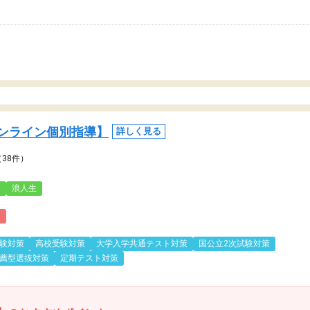
ンライン個別指導】
詳しく見る
（38件）
3
浪人生
)
験対策
高校受験対策
大学入学共通テスト対策
国公立2次試験対策
薦型選抜対策
定期テスト対策