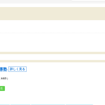
いまいち期待したものではなくふわっとした
範囲は限られており、それ
容でした。それでも明らかに本人のやる気も
進めて良いように思った。
ましたし、苦手科目が楽しくなってきたよう
りに高いため、有意義な利
ので、トウコベにお願いして良かったと思い
たが、大学生の先生からは
す。講師も合わなければチェンジできます
なく、上手い活用の仕方が
、娘は3科目ともずっと同じ先生です。
とした。学校の授業につい
いのかも。
導塾
詳しく見る
（44件）
人生