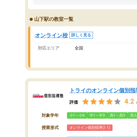
うちの子は、初回面談の講師の方で決定しまし
は
た。
内
出
山下駅の教室一覧
オンラインツールを使用した単語帳の共有があ
な
り宿題もそちらで出される形でした。
ま
2ヶ月で担当講師の方がお辞めになると言う事で
が
オンライン校
詳しく見る
講師変更の申し出があり、あまりに短期での変
更だった為、塾に通う事にして退会しました。
対応エリア
全国
遅れも取り戻せ、授業内容や講師の方は良かっ
たと思います。
トライのオンライン個別指
4.2
評価
対象学年
小1～小6
中1～中3
高1～高3
浪
授業形式
オンライン個別指導(1:1)