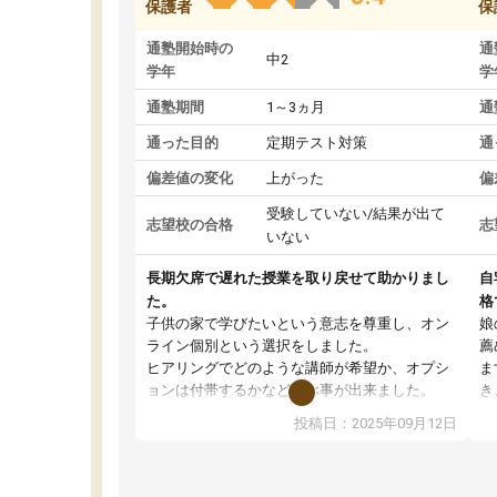
保護者
保
通塾開始時の
通
中2
学年
学
通塾期間
1～3ヵ月
通
通った目的
定期テスト対策
通
偏差値の変化
上がった
偏
受験していない/結果が出て
志望校の合格
志
いない
長期欠席で遅れた授業を取り戻せて助かりまし
自
た。
格
子供の家で学びたいという意志を尊重し、オン
娘
ライン個別という選択をしました。
薦
ヒアリングでどのような講師が希望か、オプシ
ま
ョンは付帯するかなど選ぶ事が出来ました。
き
講師とのマッチング後講師との初回ミーティン
に
投稿日：2025年09月12日
グを行い、その講師で良いか他の講師を希望す
思
るか子供との相性も見てから講師を決定する事
(
ができます。
ュ