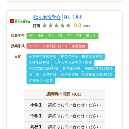
代々木進学会
詳しく見る
0.0
評価
（0件）
対象学年
小1～小6
中1～中3
高1～高3
浪人生
授業形式
オンライン個別指導(1:1)
家庭教師
目的
私立中学受験対策
国公立中高一貫校受験対策
高校受験対策
大学入学共通テスト対策
国公立2次試験対策
医学部受験
難関私立受験対策
医・歯・薬系対策
総合型選抜・学校推薦型選抜対策
定期テスト対策
授業料の目安
（税込）
小学生
詳細はお問い合わせください
中学生
詳細はお問い合わせください
高校生
詳細はお問い合わせください