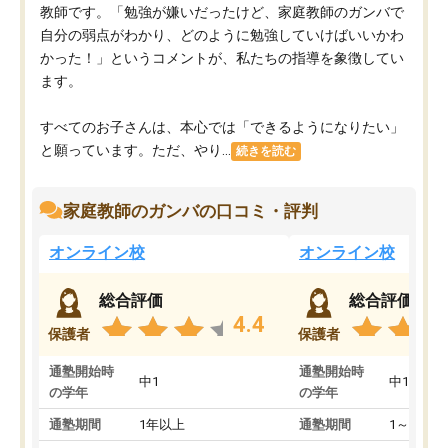
教師です。「勉強が嫌いだったけど、家庭教師のガンバで
自分の弱点がわかり、どのように勉強していけばいいかわ
かった！」というコメントが、私たちの指導を象徴してい
ます。
すべてのお子さんは、本心では「できるようになりたい」
と願っています。ただ、やり...
続きを読む
家庭教師のガンバの口コミ・評判
オンライン校
オンライン校
総合評価
総合評価
4.4
保護者
保護者
通塾開始時
通塾開始時
中1
中1
の学年
の学年
通塾期間
1年以上
通塾期間
1～3ヵ月