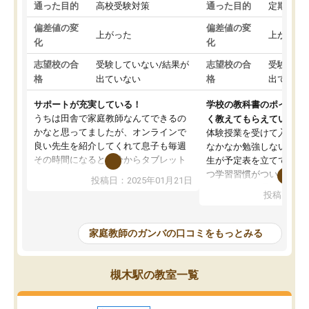
通った目的
高校受験対策
通った目的
定期テス
偏差値の変
偏差値の変
上がった
上がった
化
化
志望校の合
受験していない/結果が
志望校の合
受験して
格
出ていない
格
出ていな
サポートが充実している！
学校の教科書のポイント
うちは田舎で家庭教師なんてできるの
く教えてもらえている
かなと思ってましたが、オンラインで
体験授業を受けて入塾し
良い先生を紹介してくれて息子も毎週
なかなか勉強しない息子
その時間になると自分からタブレット
生が予定表を立ててくれ
を開いてzoomを繋げるようになりまし
つ学習習慣がついてきま
投稿日：2025年01月21日
た！5科目なんでもOKなのもとても気
オンラインで週に一度の
投稿日：20
に入っています
指導が無い日も予定表に
成績もだいぶ下の方でしたが、通い始
したり、LINEでわから
めて1年ほどだった今では平均点以上の
問できるのでとても助か
家庭教師のガンバの口コミをもっとみる
科目が増えてきました！あと1年受験ま
であるので無料の週末教室を使用しな
がら頑張って欲しいと思います！
槻木駅の教室一覧