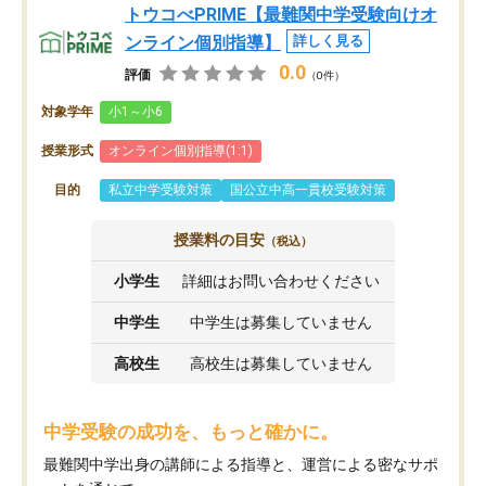
トウコべPRIME【最難関中学受験向けオ
ンライン個別指導】
詳しく見る
0.0
評価
（0件）
対象学年
小1～小6
授業形式
オンライン個別指導(1:1)
目的
私立中学受験対策
国公立中高一貫校受験対策
授業料の目安
（税込）
小学生
詳細はお問い合わせください
中学生
中学生は募集していません
高校生
高校生は募集していません
中学受験の成功を、もっと確かに。
最難関中学出身の講師による指導と、運営による密なサポ