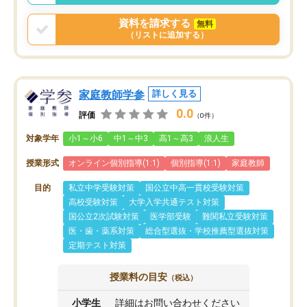
資料を請求する
無料
（リストに追加する）
家庭教師学参
詳しく見る
0.0
評価
（0件）
対象学年
小1～小6
中1～中3
高1～高3
浪人生
授業形式
オンライン個別指導(1:1)
個別指導(1:1)
家庭教師
目的
私立中学受験対策
国公立中高一貫校受験対策
高校受験対策
大学入学共通テスト対策
国公立2次試験対策
医学部受験
難関私立受験対策
医・歯・薬系対策
総合型選抜・学校推薦型選抜対策
定期テスト対策
授業料の目安
（税込）
小学生
詳細はお問い合わせください