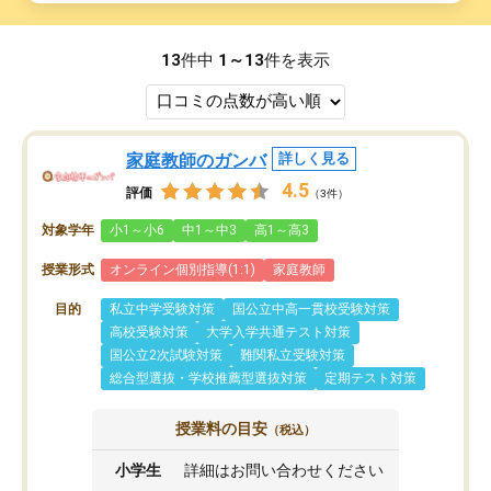
13
件中
1～13
件を表示
家庭教師のガンバ
詳しく見る
4.5
評価
（3件）
対象学年
小1～小6
中1～中3
高1～高3
授業形式
オンライン個別指導(1:1)
家庭教師
目的
私立中学受験対策
国公立中高一貫校受験対策
高校受験対策
大学入学共通テスト対策
国公立2次試験対策
難関私立受験対策
総合型選抜・学校推薦型選抜対策
定期テスト対策
授業料の目安
（税込）
小学生
詳細はお問い合わせください