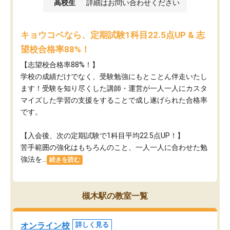
高校生
詳細はお問い合わせください
キョウコベなら、定期試験1科目22.5点UP & 志
望校合格率88%！
【志望校合格率88%！】
学校の成績だけでなく、受験勉強にもとことん伴走いたし
ます！受験を知り尽くした講師・運営が​一人一人にカスタ
マイズした学習の支援をすることで成し遂げられた合格率
です。
【入会後、次の定期試験で1科目平均22.5点UP！】
苦手範囲の強化はもちろんのこと、​一人一人に合わせた勉
強法を...
続きを読む
槻木駅の教室一覧
オンライン校
詳しく見る