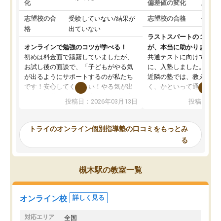
化
偏差値の変化
上がっ
志望校の合
受験していない/結果が
志望校の合格
合格し
格
出ていない
ラストスパートの１か月
オンラインで勉強のコツが学べる！
が、本当に助かりました
初めは料金面で躊躇していましたが、
共通テストに向けての追
お試し後の面談で、「子どもがやる気
に、入塾しました。田舎
が出るようにサポートするのが私たち
近隣の塾では、教えても
です！安心してください！やる気が出
く、かといって通うには
ないのは私たち講師の責任です」と言
が、トライならオンライ
投稿日：2026年03月13日
投稿日：20
ってくださり、確かに！と考えて、思
可能なので本当に助かり
い切って入塾しました。英語が苦手だ
テストの内容重視でした
ったんですが、学生の先生から学ぶこ
らないところをピンポイ
トライのオンライン個別指導塾の口コミをもっとみ
とで、勉強のコツみたいなものをつか
頂いて、とてもわかりや
る
み、徐々に成績が上がったらいいなと
していました。一生を左
思っていました。何が今足りないのか
スト、多少お金がかかっ
を的確に指導いただき、子どももびっ
思い切って入塾してよか
槻木駅の教室一覧
くりするほど楽しんでやる気を持って
塾を受けています。狙い通り、少しず
つ成績も上がり、苦手意識も無くなっ
オンライン校
詳しく見る
てきたので、さらに苦手な数学も追加
でお願いしました。来年の高校受験に
対応エリア
全国