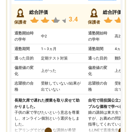
総合評価
総合評価
3.4
保護者
保護者
通塾開始時
通塾開始時
中2
高2
の学年
の学年
通塾期間
1～3ヵ月
通塾期間
4ヵ月～1
通った目的
定期テスト対策
通った目的
難関私立
偏差値の変
偏差値の変
上がった
上がった
化
化
志望校の合
受験していない/結果が
志望校の合
受験して
格
出ていない
格
出ていな
長期欠席で遅れた授業を取り戻せて助
自宅で現役国公立大学生
かりました。
ブルな価格で学べる
子供の家で学びたいという意志を尊重
娘の講師は東大生では無
し、オンライン個別という選択をしま
すが、お薦めの問題集や
した。
指導してくれています。2
ヒアリングでどのような講師が希望
もLINEで直接先生に質問