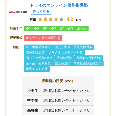
トライのオンライン個別指導塾
詳しく見る
4.2
評価
（44件）
対象学年
小1～小6
中1～中3
高1～高3
浪人生
授業形式
オンライン個別指導(1:1)
目的
私立中学受験対策
国公立中高一貫校受験対策
高校受験対策
大学入学共通テスト対策
国公立2次試験対策
医学部受験
難関私立受験対策
医・歯・薬系対策
総合型選抜・学校推薦型選抜対策
定期テスト対策
授業料の目安
（税込）
小学生
詳細はお問い合わせください
中学生
詳細はお問い合わせください
高校生
詳細はお問い合わせください