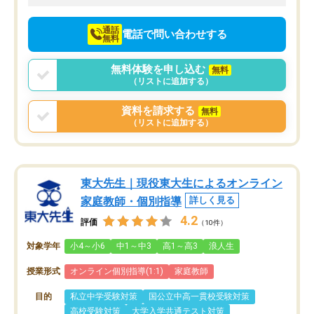
向けて頑張っています。
通話
電話で問い合わせする
無料
無料体験を申し込む
無料
（リストに追加する）
資料を請求する
無料
（リストに追加する）
東大先生｜現役東大生によるオンライン
家庭教師・個別指導
詳しく見る
4.2
評価
（10件）
対象学年
小4～小6
中1～中3
高1～高3
浪人生
授業形式
オンライン個別指導(1:1)
家庭教師
目的
私立中学受験対策
国公立中高一貫校受験対策
高校受験対策
大学入学共通テスト対策