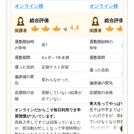
オンライン校
オンライン校
総合評価
総合評価
4.4
保護者
保護者
通塾開始時
通塾開始時の
高1
高3
の学年
学年
通塾期間
4ヵ月～1年未満
通塾期間
4ヵ月
通った目的
定期テスト対策
大学入
通った目的
対策
偏差値の変
変わらなかった
化
偏差値の変化
上がっ
志望校の合
受験していない/結果が
志望校の合格
合格し
格
出ていない
東大生ってやっぱりすご
息子は中学まではそこそ
オンラインだからこそ毎日利用でき学
いたのですが、高校に入
習習慣がついています。
ていけなくなり対面の塾
高校入学してすぐは頑張っていました
でいたので、違うアプロ
が、部活動が忙しくなって学習時間が
考えて入りました。地元