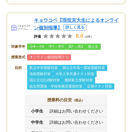
キョウコベ【現役京大生によるオンライ
ン個別指導】
詳しく見る
0.0
評価
（0件）
対象学年
小4～小6
中1～中3
高1～高3
浪人生
授業形式
オンライン個別指導(1:1)
目的
私立中学受験対策
国公立中高一貫校受験対策
高校受験対策
大学入学共通テスト対策
国公立2次試験対策
難関私立受験対策
総合型選抜・学校推薦型選抜対策
定期テスト対策
授業料の目安
（税込）
小学生
詳細はお問い合わせください
中学生
詳細はお問い合わせください