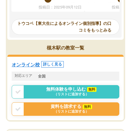
か、オプションは付帯するかなど選ぶ
教科でも)。受講科目や
投稿日：2025年09月12日
投稿日：20
事が出来ました。
めれるので、個人に合っ
講師とのマッチング後講師との初回ミ
ると思います。カリキュ
ーティングを行い、その講師で良いか
いなのがあり(有料)、受
トウコベ【東大生によるオンライン個別指導】の口
他の講師を希望するか子供との相性も
ことをどんなスケジュー
コミをもっとみる
見てから講師を決定する事ができま
くか相談したのですが、
す。
ち期待したものではなく
うちの子は、初回面談の講師の方で決
内容でした。それでも明
槻木駅の教室一覧
定しました。
やる気も出ましたし、苦
くなってきたようなので
オンラインツールを使用した単語帳の
お願いして良かったと思
オンライン校
詳しく見る
共有があり宿題もそちらで出される形
も合わなければチェンジ
でした。
娘は3科目ともずっと同
対応エリア
全国
2ヶ月で担当講師の方がお辞めになると
言う事で講師変更の申し出があり、あ
無料体験を申し込む
無料
まりに短期での変更だった為、塾に通
（リストに追加する）
う事にして退会しました。遅れも取り
戻せ、授業内容や講師の方は良かった
資料を請求する
無料
と思います。
（リストに追加する）