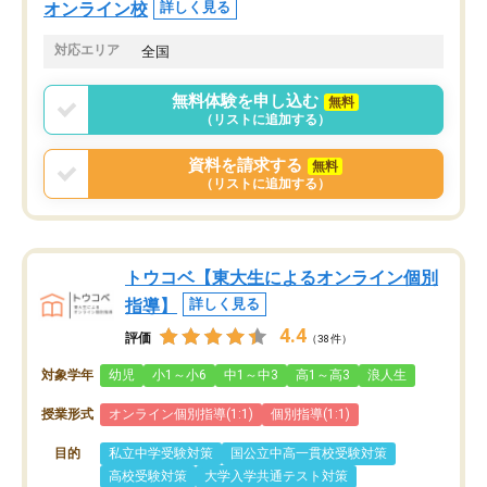
オンライン校
詳しく見る
対応エリア
全国
無料体験を申し込む
無料
（リストに追加する）
資料を請求する
無料
（リストに追加する）
トウコベ【東大生によるオンライン個別
指導】
詳しく見る
4.4
評価
（38件）
対象学年
幼児
小1～小6
中1～中3
高1～高3
浪人生
授業形式
オンライン個別指導(1:1)
個別指導(1:1)
目的
私立中学受験対策
国公立中高一貫校受験対策
高校受験対策
大学入学共通テスト対策