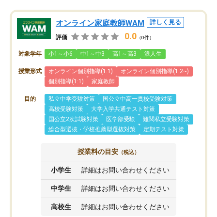
オンライン家庭教師WAM
詳しく見る
0.0
評価
（0件）
対象学年
小1～小6
中1～中3
高1～高3
浪人生
授業形式
オンライン個別指導(1:1)
オンライン個別指導(1:2~)
個別指導(1:1)
家庭教師
目的
私立中学受験対策
国公立中高一貫校受験対策
高校受験対策
大学入学共通テスト対策
国公立2次試験対策
医学部受験
難関私立受験対策
総合型選抜・学校推薦型選抜対策
定期テスト対策
授業料の目安
（税込）
小学生
詳細はお問い合わせください
中学生
詳細はお問い合わせください
高校生
詳細はお問い合わせください