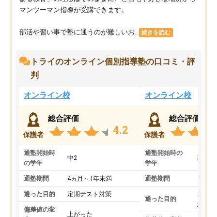
マンツーマン指導が受講できます。
部活や習い事で塾に通うのが難しいお...
続きを読む
トライのオンライン個別指導塾の口コミ・評
判
オンライン校
オンライン校
総合評価
総合評価
4.2
保護者
保護者
通塾開始時
通塾開始時の
中2
高3
の学年
学年
通塾期間
4ヵ月～1年未満
通塾期間
1～3
通った目的
定期テスト対策
大学入
通った目的
対策
偏差値の変
上がった