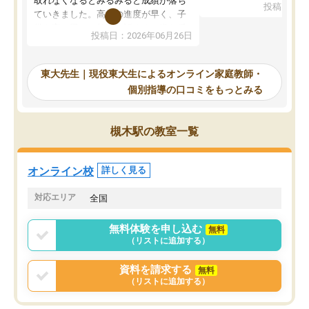
取れなくなるとみるみると成績が落ち
投稿日：20
で、当初は模試でD判定
ていきました。高校の進度が早く、子
していたのですが、やは
供も家に帰って勉強の話すると嫌な反
投稿日：2026年06月26日
験勉強に詳しく、先生か
応を示します。東大先生にお願いして
受け合格できました。ま
からは効率的な計画を先生が立ててく
自習室が毎日使えていつ
れるので、親としても安心です。毎日
東大先生｜現役東大生によるオンライン家庭教師・
るのが心強かったようで
使える自習室とかもあり、わからない
個別指導の口コミをもっとみる
謝です。
ところがあれば先生が回答してくれる
のも重宝しています。
槻木駅の教室一覧
オンライン校
詳しく見る
対応エリア
全国
無料体験を申し込む
無料
（リストに追加する）
資料を請求する
無料
（リストに追加する）