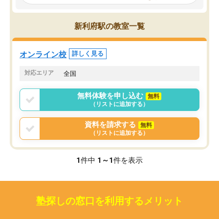
見てから講師を決定する事ができま
くか相談したのですが、
す。
ち期待したものではなく
うちの子は、初回面談の講師の方で決
内容でした。それでも明
新利府駅の教室一覧
定しました。
やる気も出ましたし、苦
くなってきたようなので
オンラインツールを使用した単語帳の
お願いして良かったと思
オンライン校
詳しく見る
共有があり宿題もそちらで出される形
も合わなければチェンジ
でした。
娘は3科目ともずっと同
対応エリア
全国
2ヶ月で担当講師の方がお辞めになると
言う事で講師変更の申し出があり、あ
無料体験を申し込む
無料
まりに短期での変更だった為、塾に通
（リストに追加する）
う事にして退会しました。遅れも取り
戻せ、授業内容や講師の方は良かった
資料を請求する
無料
と思います。
（リストに追加する）
1
件中
1～1
件を表示
塾探しの窓口を利用するメリット