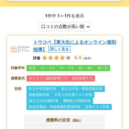
1
件中
1～1
件を表示
トウコベ【東大生によるオンライン個別
指導】
詳しく見る
4.4
評価
（38件）
対象学年
幼児
小1～小6
中1～中3
高1～高3
浪人生
授業形式
オンライン個別指導(1:1)
個別指導(1:1)
目的
私立中学受験対策
国公立中高一貫校受験対策
高校受験対策
大学入学共通テスト対策
国公立2次試験対策
難関私立受験対策
総合型選抜・学校推薦型選抜対策
定期テスト対策
授業料の目安
（税込）