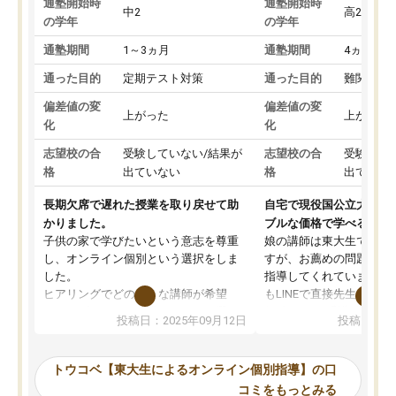
通塾開始時
通塾開始時
中2
高2
の学年
の学年
通塾期間
1～3ヵ月
通塾期間
4ヵ月～1
通った目的
定期テスト対策
通った目的
難関私立
偏差値の変
偏差値の変
上がった
上がった
化
化
志望校の合
受験していない/結果が
志望校の合
受験して
格
出ていない
格
出ていな
長期欠席で遅れた授業を取り戻せて助
自宅で現役国公立大学生
かりました。
ブルな価格で学べる
子供の家で学びたいという意志を尊重
娘の講師は東大生では無
し、オンライン個別という選択をしま
すが、お薦めの問題集や
した。
指導してくれています。2
ヒアリングでどのような講師が希望
もLINEで直接先生に質問
か、オプションは付帯するかなど選ぶ
教科でも)。受講科目や
投稿日：2025年09月12日
投稿日：20
事が出来ました。
めれるので、個人に合っ
講師とのマッチング後講師との初回ミ
ると思います。カリキュ
ーティングを行い、その講師で良いか
いなのがあり(有料)、受
トウコベ【東大生によるオンライン個別指導】の口
他の講師を希望するか子供との相性も
ことをどんなスケジュー
コミをもっとみる