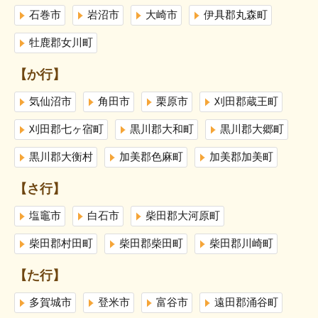
石巻市
岩沼市
大崎市
伊具郡丸森町
牡鹿郡女川町
【か行】
気仙沼市
角田市
栗原市
刈田郡蔵王町
刈田郡七ヶ宿町
黒川郡大和町
黒川郡大郷町
黒川郡大衡村
加美郡色麻町
加美郡加美町
【さ行】
塩竈市
白石市
柴田郡大河原町
柴田郡村田町
柴田郡柴田町
柴田郡川崎町
【た行】
多賀城市
登米市
富谷市
遠田郡涌谷町