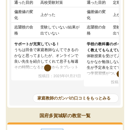
通った目的
高校受験対策
通った目的
定期テス
偏差値の変
偏差値の変
上がった
上がった
化
化
志望校の合
受験していない/結果が
志望校の合
受験して
格
出ていない
格
出ていな
サポートが充実している！
学校の教科書のポイント
うちは田舎で家庭教師なんてできるの
く教えてもらえている
かなと思ってましたが、オンラインで
体験授業を受けて入塾し
良い先生を紹介してくれて息子も毎週
なかなか勉強しない息子
その時間になると自分からタブレット
生が予定表を立ててくれ
を開いてzoomを繋げるようになりまし
つ学習習慣がついてきま
投稿日：2025年01月21日
た！5科目なんでもOKなのもとても気
オンラインで週に一度の
投稿日：20
に入っています
指導が無い日も予定表に
成績もだいぶ下の方でしたが、通い始
したり、LINEでわから
めて1年ほどだった今では平均点以上の
問できるのでとても助か
家庭教師のガンバの口コミをもっとみる
科目が増えてきました！あと1年受験ま
であるので無料の週末教室を使用しな
がら頑張って欲しいと思います！
国府多賀城駅の教室一覧