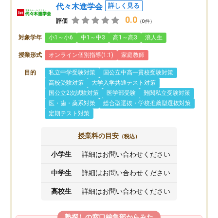
代々木進学会
詳しく見る
0.0
評価
（0件）
対象学年
小1～小6
中1～中3
高1～高3
浪人生
授業形式
オンライン個別指導(1:1)
家庭教師
目的
私立中学受験対策
国公立中高一貫校受験対策
高校受験対策
大学入学共通テスト対策
国公立2次試験対策
医学部受験
難関私立受験対策
医・歯・薬系対策
総合型選抜・学校推薦型選抜対策
定期テスト対策
授業料の目安
（税込）
小学生
詳細はお問い合わせください
中学生
詳細はお問い合わせください
高校生
詳細はお問い合わせください
塾探しの窓口編集部からみた