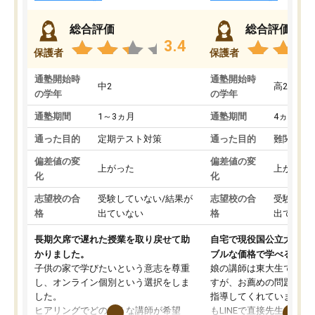
総合評価
総合評価
3.4
保護者
保護者
通塾開始時
通塾開始時
中2
高2
の学年
の学年
通塾期間
1～3ヵ月
通塾期間
4ヵ月～1
通った目的
定期テスト対策
通った目的
難関私立
偏差値の変
偏差値の変
上がった
上がった
化
化
志望校の合
受験していない/結果が
志望校の合
受験して
格
出ていない
格
出ていな
長期欠席で遅れた授業を取り戻せて助
自宅で現役国公立大学生
かりました。
ブルな価格で学べる
子供の家で学びたいという意志を尊重
娘の講師は東大生では無
し、オンライン個別という選択をしま
すが、お薦めの問題集や
した。
指導してくれています。2
ヒアリングでどのような講師が希望
もLINEで直接先生に質問