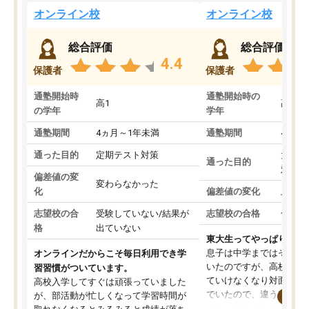
オンライン校
オンライン校
総合評価
総合評価
4.4
保護者
保護者
通塾開始時
通塾開始時の
高1
高3
の学年
学年
通塾期間
4ヵ月～1年未満
通塾期間
4ヵ月
通った目的
定期テスト対策
大学入
通った目的
対策
偏差値の変
変わらなかった
化
偏差値の変化
上がっ
志望校の合
受験していない/結果が
志望校の合格
合格し
格
出ていない
東大生ってやっぱりすご
息子は中学まではそこそ
オンラインだからこそ毎日利用でき学
いたのですが、高校に入
習習慣がついています。
ていけなくなり対面の塾
高校入学してすぐは頑張っていました
でいたので、違うアプロ
が、部活動が忙しくなって学習時間が
考えて入りました。地元