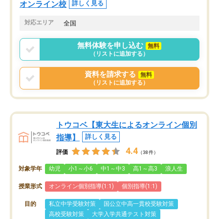
オンライン校
詳しく見る
対応エリア
全国
無料体験を申し込む
無料
（リストに追加する）
資料を請求する
無料
（リストに追加する）
トウコベ【東大生によるオンライン個別
指導】
詳しく見る
4.4
評価
（38件）
対象学年
幼児
小1～小6
中1～中3
高1～高3
浪人生
授業形式
オンライン個別指導(1:1)
個別指導(1:1)
目的
私立中学受験対策
国公立中高一貫校受験対策
高校受験対策
大学入学共通テスト対策