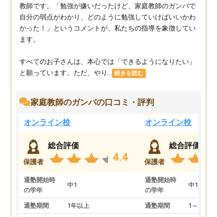
教師です。「勉強が嫌いだったけど、家庭教師のガンバで
自分の弱点がわかり、どのように勉強していけばいいかわ
かった！」というコメントが、私たちの指導を象徴してい
ます。
すべてのお子さんは、本心では「できるようになりたい」
と願っています。ただ、やり...
続きを読む
家庭教師のガンバの口コミ・評判
オンライン校
オンライン校
総合評価
総合評価
4.4
保護者
保護者
通塾開始時
通塾開始時
中1
中1
の学年
の学年
通塾期間
1年以上
通塾期間
1～3ヵ月