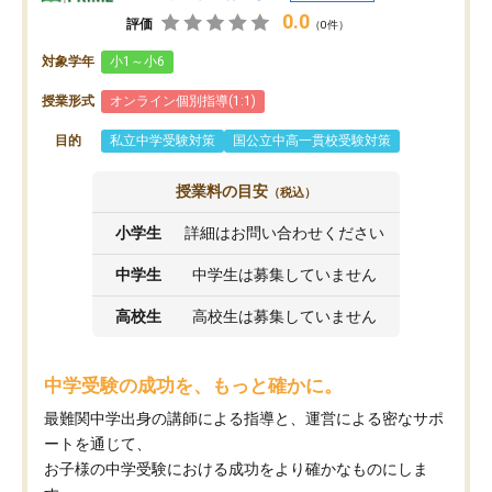
0.0
評価
（0件）
対象学年
小1～小6
授業形式
オンライン個別指導(1:1)
目的
私立中学受験対策
国公立中高一貫校受験対策
授業料の目安
（税込）
小学生
詳細はお問い合わせください
中学生
中学生は募集していません
高校生
高校生は募集していません
中学受験の成功を、もっと確かに。
最難関中学出身の講師による指導と、運営による密なサポ
ートを通じて、
お子様の中学受験における成功をより確かなものにしま