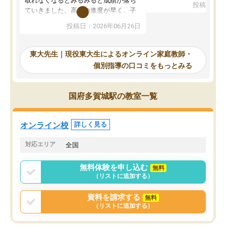
取れなくなるとみるみると成績が落ち
投稿日：20
で、当初は模試でD判定
ていきました。高校の進度が早く、子
していたのですが、やは
供も家に帰って勉強の話すると嫌な反
投稿日：2026年06月26日
験勉強に詳しく、先生か
応を示します。東大先生にお願いして
受け合格できました。ま
からは効率的な計画を先生が立ててく
自習室が毎日使えていつ
れるので、親としても安心です。毎日
東大先生｜現役東大生によるオンライン家庭教師・
るのが心強かったようで
使える自習室とかもあり、わからない
個別指導の口コミをもっとみる
謝です。
ところがあれば先生が回答してくれる
のも重宝しています。
国府多賀城駅の教室一覧
オンライン校
詳しく見る
対応エリア
全国
無料体験を申し込む
無料
（リストに追加する）
資料を請求する
無料
（リストに追加する）