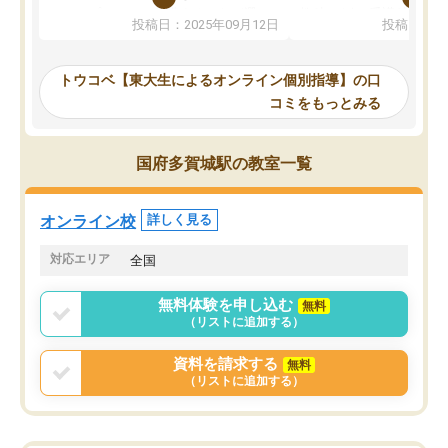
か、オプションは付帯するかなど選ぶ
教科でも)。受講科目や
投稿日：2025年09月12日
投稿日：20
事が出来ました。
めれるので、個人に合っ
講師とのマッチング後講師との初回ミ
ると思います。カリキュ
ーティングを行い、その講師で良いか
いなのがあり(有料)、受
トウコベ【東大生によるオンライン個別指導】の口
他の講師を希望するか子供との相性も
ことをどんなスケジュー
コミをもっとみる
見てから講師を決定する事ができま
くか相談したのですが、
す。
ち期待したものではなく
うちの子は、初回面談の講師の方で決
内容でした。それでも明
国府多賀城駅の教室一覧
定しました。
やる気も出ましたし、苦
くなってきたようなので
オンラインツールを使用した単語帳の
お願いして良かったと思
オンライン校
詳しく見る
共有があり宿題もそちらで出される形
も合わなければチェンジ
でした。
娘は3科目ともずっと同
対応エリア
全国
2ヶ月で担当講師の方がお辞めになると
言う事で講師変更の申し出があり、あ
無料体験を申し込む
無料
まりに短期での変更だった為、塾に通
（リストに追加する）
う事にして退会しました。遅れも取り
戻せ、授業内容や講師の方は良かった
資料を請求する
無料
と思います。
（リストに追加する）