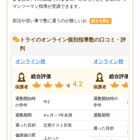
マンツーマン指導が受講できます。
部活や習い事で塾に通うのが難しいお...
続きを読む
トライのオンライン個別指導塾の口コミ・評
判
オンライン校
オンライン校
総合評価
総合評価
4.2
保護者
保護者
通塾開始時
通塾開始時の
中2
高3
の学年
学年
通塾期間
4ヵ月～1年未満
通塾期間
1～3
通った目的
定期テスト対策
大学入
通った目的
対策
偏差値の変
上がった