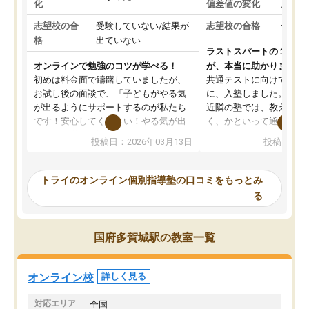
化
偏差値の変化
上がっ
志望校の合
受験していない/結果が
志望校の合格
合格し
格
出ていない
ラストスパートの１か月
オンラインで勉強のコツが学べる！
が、本当に助かりました
初めは料金面で躊躇していましたが、
共通テストに向けての追
お試し後の面談で、「子どもがやる気
に、入塾しました。田舎
が出るようにサポートするのが私たち
近隣の塾では、教えても
です！安心してください！やる気が出
く、かといって通うには
ないのは私たち講師の責任です」と言
が、トライならオンライ
投稿日：2026年03月13日
投稿日：20
ってくださり、確かに！と考えて、思
可能なので本当に助かり
い切って入塾しました。英語が苦手だ
テストの内容重視でした
ったんですが、学生の先生から学ぶこ
らないところをピンポイ
トライのオンライン個別指導塾の口コミをもっとみ
とで、勉強のコツみたいなものをつか
頂いて、とてもわかりや
る
み、徐々に成績が上がったらいいなと
していました。一生を左
思っていました。何が今足りないのか
スト、多少お金がかかっ
を的確に指導いただき、子どももびっ
思い切って入塾してよか
国府多賀城駅の教室一覧
くりするほど楽しんでやる気を持って
塾を受けています。狙い通り、少しず
つ成績も上がり、苦手意識も無くなっ
オンライン校
詳しく見る
てきたので、さらに苦手な数学も追加
でお願いしました。来年の高校受験に
対応エリア
全国