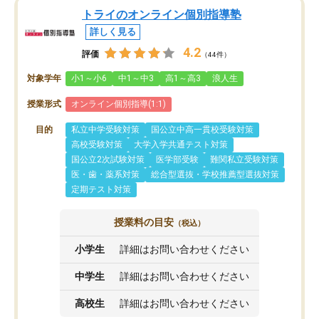
トライのオンライン個別指導塾
詳しく見る
4.2
評価
（44件）
対象学年
小1～小6
中1～中3
高1～高3
浪人生
授業形式
オンライン個別指導(1:1)
目的
私立中学受験対策
国公立中高一貫校受験対策
高校受験対策
大学入学共通テスト対策
国公立2次試験対策
医学部受験
難関私立受験対策
医・歯・薬系対策
総合型選抜・学校推薦型選抜対策
定期テスト対策
授業料の目安
（税込）
小学生
詳細はお問い合わせください
中学生
詳細はお問い合わせください
高校生
詳細はお問い合わせください