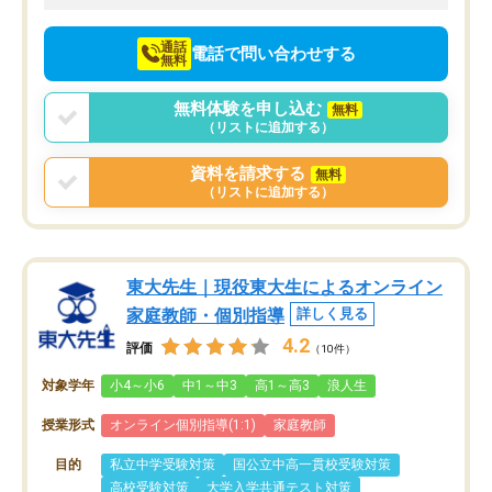
向けて頑張っています。
通話
電話で問い合わせする
無料
無料体験を申し込む
無料
（リストに追加する）
資料を請求する
無料
（リストに追加する）
東大先生｜現役東大生によるオンライン
家庭教師・個別指導
詳しく見る
4.2
評価
（10件）
対象学年
小4～小6
中1～中3
高1～高3
浪人生
授業形式
オンライン個別指導(1:1)
家庭教師
目的
私立中学受験対策
国公立中高一貫校受験対策
高校受験対策
大学入学共通テスト対策