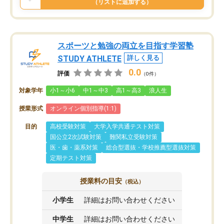
（リストに追加する）
スポーツと勉強の両立を目指す学習塾
STUDY ATHLETE
詳しく見る
0.0
評価
（0件）
対象学年
小1～小6
中1～中3
高1～高3
浪人生
授業形式
オンライン個別指導(1:1)
目的
高校受験対策
大学入学共通テスト対策
国公立2次試験対策
難関私立受験対策
医・歯・薬系対策
総合型選抜・学校推薦型選抜対策
定期テスト対策
授業料の目安
（税込）
小学生
詳細はお問い合わせください
中学生
詳細はお問い合わせください