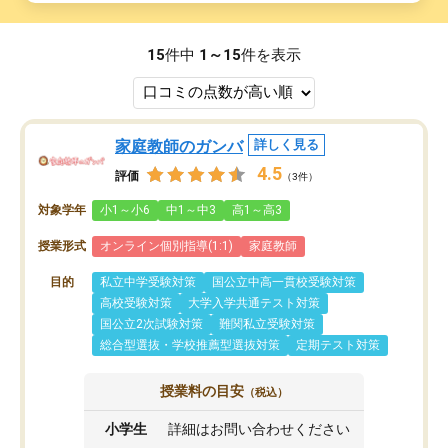
15
件中
1～15
件を表示
家庭教師のガンバ
詳しく見る
4.5
評価
（3件）
対象学年
小1～小6
中1～中3
高1～高3
授業形式
オンライン個別指導(1:1)
家庭教師
目的
私立中学受験対策
国公立中高一貫校受験対策
高校受験対策
大学入学共通テスト対策
国公立2次試験対策
難関私立受験対策
総合型選抜・学校推薦型選抜対策
定期テスト対策
授業料の目安
（税込）
小学生
詳細はお問い合わせください