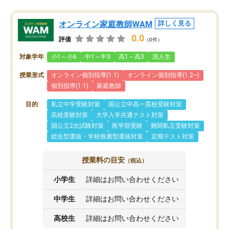
オンライン家庭教師WAM
詳しく見る
0.0
評価
（0件）
対象学年
小1～小6
中1～中3
高1～高3
浪人生
授業形式
オンライン個別指導(1:1)
オンライン個別指導(1:2~)
個別指導(1:1)
家庭教師
目的
私立中学受験対策
国公立中高一貫校受験対策
高校受験対策
大学入学共通テスト対策
国公立2次試験対策
医学部受験
難関私立受験対策
総合型選抜・学校推薦型選抜対策
定期テスト対策
授業料の目安
（税込）
小学生
詳細はお問い合わせください
中学生
詳細はお問い合わせください
高校生
詳細はお問い合わせください