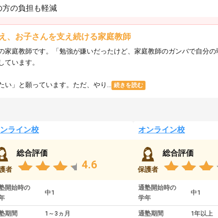
の方の負担も軽減
え、お子さんを支え続ける家庭教師
の家庭教師です。「勉強が嫌いだったけど、家庭教師のガンバで自分の
しています。
い」と願っています。ただ、やり...
続きを読む
ンライン校
オンライン校
総合評価
総合評価
4.6
護者
保護者
塾開始時の
通塾開始時の
中1
中1
年
学年
塾期間
1～3ヵ月
通塾期間
1年以上