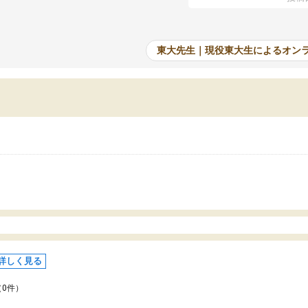
たオンライン自習室が毎日使えていつでも質
て、成績が上がったことで
できるのが心強かったようです。本当に感謝
てきています。
す。
東大先生｜現役東大生によるオン
詳しく見る
（0件）