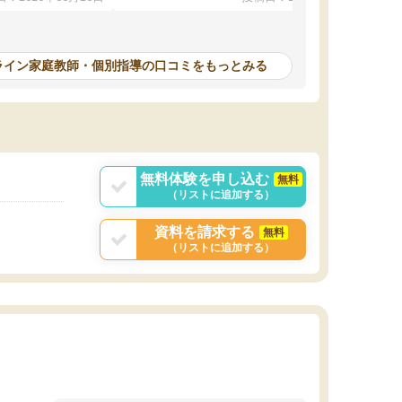
本人もやる気になっ
んが毎日利用でき（東大生が常駐していま
す）、必要なサービスが全て整っています。
計画を立ててくれて自走できるように導いてく
れるので、ちょっと教わるぐらいじゃ全然時間
ライン家庭教師・個別指導の口コミをもっとみる
が足りない！ みたいな方にピッタリです。
無料体験を申し込む
無料
（リストに追加する）
資料を請求する
無料
（リストに追加する）