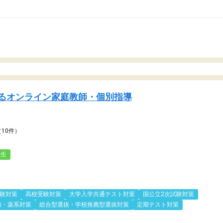
るオンライン家庭教師・個別指導
（10件）
人生
験対策
高校受験対策
大学入学共通テスト対策
国公立2次試験対策
歯・薬系対策
総合型選抜・学校推薦型選抜対策
定期テスト対策