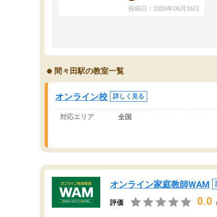
ま
反応を示します。東大先生にお願いしてからは
投稿日：2026年06月26日
問
効率的な計画を先生が立ててくれるので、親と
で
しても安心です。毎日使える自習室とかもあ
り、わからないところがあれば先生が回答して
くれるのも重宝しています。
間々田駅の教室一覧
オンライン校
詳しく見る
対応エリア
全国
オンライン家庭教師WAM
0.0
評価