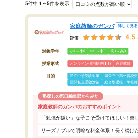
5
件中
1～5
件を表示
家庭教師のガンバ
詳しく見る
4.5
評価
対象学年
小1～小6
中1～中3
高1～高3
授業形式
オンライン個別指導(1:1)
家庭教師
目的
私立中学受験対策
国公立中高一貫校受
難関私立受験対策
総合型選抜・学校推
塾探しの窓口編集部からみた
家庭教師のガンバのおすすめポイント
「勉強が嫌い」な子こそ受けてほしい！楽
リーズナブルで明瞭な料金体系！長く続け