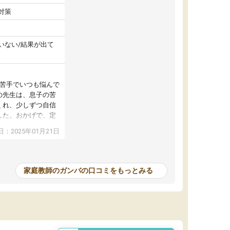
対策
いない/結果が出て
が苦手でいつも悩んで
の先生は、息子の苦
くれ、少しずつ自信
した。おかげで、定
アップし、本人もと
：2025年01月21日
家庭教師のガンバの口コミをもっとみる