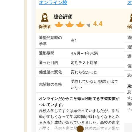
オンライン校
オ
総合評価
4.4
保護者
保
通塾開始時の
通
高1
学年
通
通塾期間
4ヵ月～1年未満
通
通った目的
定期テスト対策
偏
偏差値の変化
変わらなかった
志
受験していない/結果が出て
志望校の合格
東
いない
息
す
オンラインだからこそ毎日利用でき学習習慣が
面
ついています。
チ
高校入学してすぐは頑張っていましたが、部活
望
動が忙しくなって学習時間が取れなくなるとみ
い
るみると成績が落ちていきました。高校の進度
く
が早く、子供も家に帰って勉強の話すると嫌な