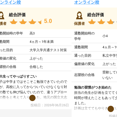
ンライン校
オンライン校
総合評価
総合評価
5.0
護者
保護者
塾開始時の学年
高3
通塾開始時の
小4
学年
塾期間
4ヵ月～1年未満
通塾期間
4ヵ月～
った目的
大学入学共通テスト対策
通った目的
私立中学
差値の変化
上がった
偏差値の変化
上がった
望校の合格
合格した
受験して
志望校の合格
大生ってやっぱりすごい
いない
子は中学まではそこそこ勉強できていたので
が、高校に入ってからついていけなくなり対
勉強の習慣がつき始めた
の塾でも伸び悩んでいたので、違うアプロー
担当の先生が計画を立てて
の塾をと考えて入りました。地元の国立大志
時間が増えたこともあって
で、当初は模試でD判定でしたので心配して
ました。
投稿日：2026年06月26日
たのですが、やはり東大生は受験勉強に詳し
計画は立ててもやりきれな
、先生から良い刺激を受け合格できました。
ますが、サボってしまう日
投稿日