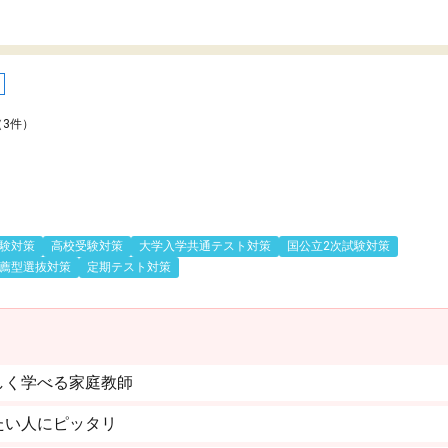
（3件）
験対策
高校受験対策
大学入学共通テスト対策
国公立2次試験対策
薦型選抜対策
定期テスト対策
しく学べる家庭教師
たい人にピッタリ