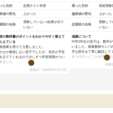
った目的
定期テスト対策
通った目的
高校受験
差値の変化
上がった
偏差値の変化
上がった
受験していない/結果が出て
受験して
望校の合格
志望校の合格
いない
いない
校の教科書のポイントをわかりやすく教えて
成績について
中学2年生の息子は、数学
らえている
いました。家庭教師ガンバ
験授業を受けて入塾しました。
手な部分を丁寧に解説して
かなか勉強しない息子でしたが、先生が予定
をつけていくことができま
を立ててくれるので少しずつ学習習慣がつい
期テストの成績が10点以上
きました。
投稿日
ても喜んでいます。
ンラインで週に一度の受講ですが、指導が無
投稿日：2025年01月21日
日も予定表に基づいて勉強したり、LINEでわ
らないところを質問できるのでとても助かっ
います。