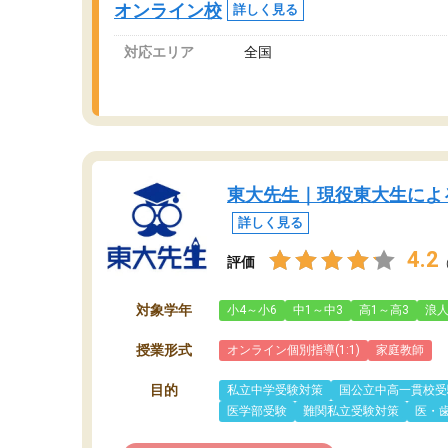
オンライン校
詳しく見る
対応エリア
全国
東大先生｜現役東大生によ
詳しく見る
4.2
評価
対象学年
小4～小6
中1～中3
高1～高3
浪
授業形式
オンライン個別指導(1:1)
家庭教師
目的
私立中学受験対策
国公立中高一貫校受
医学部受験
難関私立受験対策
医・