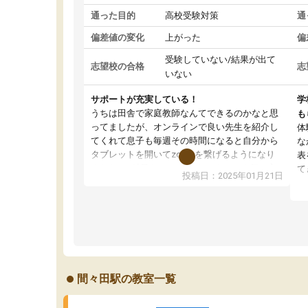
通った目的
高校受験対策
通
偏差値の変化
上がった
偏
受験していない/結果が出て
志望校の合格
志
いない
サポートが充実している！
学
うちは田舎で家庭教師なんてできるのかなと思
も
ってましたが、オンラインで良い先生を紹介し
体
てくれて息子も毎週その時間になると自分から
な
タブレットを開いてzoomを繋げるようになり
表
ました！5科目なんでもOKなのもとても気に入
て
投稿日：2025年01月21日
っています
オ
成績もだいぶ下の方でしたが、通い始めて1年ほ
い
どだった今では平均点以上の科目が増えてきま
か
した！あと1年受験まであるので無料の週末教室
て
を使用しながら頑張って欲しいと思います！
間々田駅の教室一覧