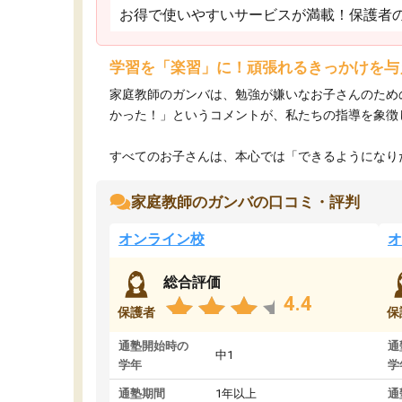
お得で使いやすいサービスが満載！保護者
学習を「楽習」に！頑張れるきっかけを与
家庭教師のガンバは、勉強が嫌いなお子さんのため
かった！」というコメントが、私たちの指導を象徴
すべてのお子さんは、本心では「できるようになりた
家庭教師のガンバの口コミ・評判
オンライン校
オ
総合評価
4.4
保護者
保
通塾開始時の
通
中1
学年
学
通塾期間
1年以上
通