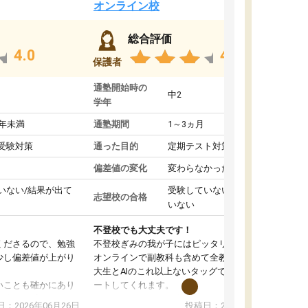
オンライン校
総合評価
4.0
4.4
保護者
通塾開始時の
中2
学年
1年未満
通塾期間
1～3ヵ月
受験対策
通った目的
定期テスト対策
偏差値の変化
変わらなかった
いない/結果が出て
受験していない/結果が出て
志望校の合格
いない
不登校でも大丈夫です！
くださるので、勉強
不登校ぎみの我が子にはピッタリの塾です。
少し偏差値が上がり
オンラインで副教科も含めて全教科対応で、東
大生とAIのこれ以上ないタッグで、学習をサポ
いことも確かにあり
ートしてくれます。
は徐々に減ってき
また、オンラインの自習室もまだ使えていませ
：2026年06月26日
投稿日：2026年06月18日