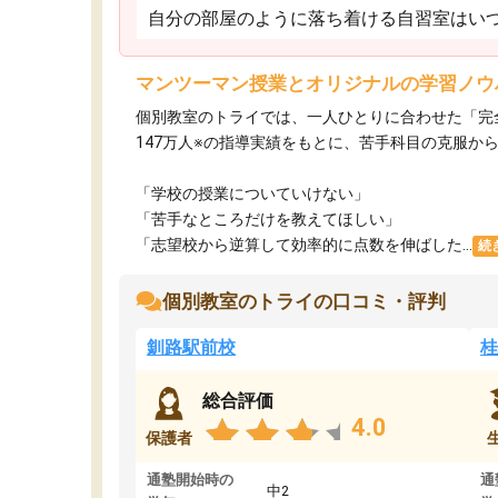
自分の部屋のように落ち着ける自習室はいつ
マンツーマン授業とオリジナルの学習ノウ
個別教室のトライでは、一人ひとりに合わせた「完
147万人※の指導実績をもとに、苦手科目の克服か
「学校の授業についていけない」​
「苦手なところだけを教えてほしい」​
「志望校から逆算して効率的に点数を伸ばした...
続
個別教室のトライの口コミ・評判
釧路駅前校
桂
総合評価
4.0
保護者
通塾開始時の
通
中2