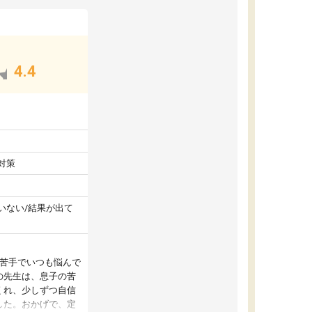
4.4
対策
いない/結果が出て
が苦手でいつも悩んで
の先生は、息子の苦
くれ、少しずつ自信
した。おかげで、定