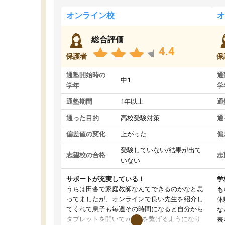
オンライン校
オ
総合評価
4.4
保護者
保
通塾開始時の
通
中1
学年
学
通塾期間
1年以上
通
通った目的
高校受験対策
通
偏差値の変化
上がった
偏
受験していない/結果が出て
志望校の合格
志
いない
サポートが充実している！
学
うちは田舎で家庭教師なんてできるのかなと思
も
ってましたが、オンラインで良い先生を紹介し
体
てくれて息子も毎週その時間になると自分から
な
タブレットを開いてzoomを繋げるようになり
表