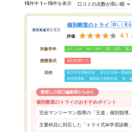
15
件中
1～15
件を表示
個別教室のトライ
詳しく見る
4.1
評価
対象学年
小1～小6
中1～中3
高1～高3
浪
授業形式
個別指導(1:1)
目的
私立中学受験対策
国公立中高一貫校受
医学部受験
難関私立受験対策
医・
塾探しの窓口編集部からみた
個別教室のトライのおすすめポイント
完全マンツーマン指導の「王道」個別指導
主要科目に対応した「トライ式AI学習診断