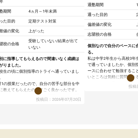
年
通塾期間
塾期間
4ヵ月～1年未満
通った目的
った目的
定期テスト対策
偏差値の変化
差値の変化
上がった
志望校の合格
受験していない/結果が出て
望校の合格
個別なので自分のペースに
いない
る。
私は中学2年生から高校3年
別に指導してもらえるので間違いなく成績は
で通っていましたか、個別
がりました。
ースに合わせて勉強するこ
校生の頃に個別指導のトライへ通っていまし
いところは気軽に質問でき
。
いところだと思いました。
対1の授業だったので、自分の苦手な部分を中
投稿日
専門の先生にも変えて貰え
に教えてもらえたのがすごく良かったです。
い覚え方だったりも教えて
からないところもその場で質問しやすく、理
投稿日：2026年07月20日
した。授業後は、その日の
できるまで丁寧に説明してもらえたので、勉
学校の宿題を自習スペース
への苦手意識が少しずつなくなりました。
近くに自分の担当の先生だ
の結果成績も上がり、自信を持って勉強に取
いるので分からないところ
組めるようになりました。
環境でした。おかげで偏差
生も話しやすく、毎回安心して通えたのを覚
いた高校や大学にも合格す
ています。