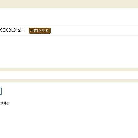
た！
分のペースで学びたい人や、集団授業が苦手
人には特におすすめできる塾だと思います。
K BLD ２Ｆ
地図を見る
（3件）