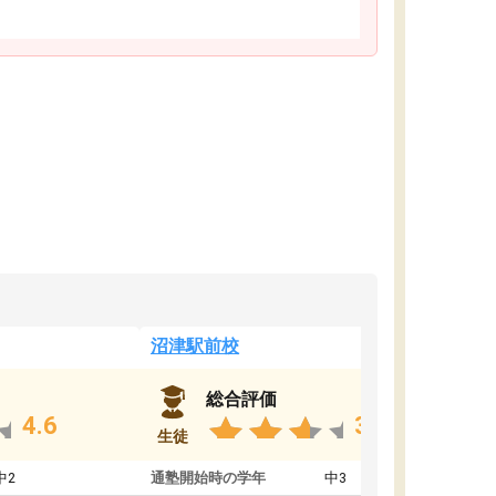
沼津駅前校
総合評価
4.6
3.8
生徒
中2
通塾開始時の学年
中3