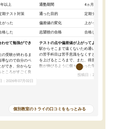
1年以上
通塾期間
4ヵ月～1年未満
定期テスト対策
通った目的
定期テスト対策
上がった
偏差値の変化
上がった
合格した
志望校の合格
合格した
合わせて勉強ができ
テストの点や偏差値が上がってよかった
駅からそこまで遠くないため通いやすく、自分
の苦手科目は苦手意識をなくすところから成績
生の受験が終わるま
を上げるところまで、また、得意科目はより点
指導なので自分のペ
数が伸びるように個々にあった学習方法で教え
とができ、分からな
てくれました。また、個別にやってくれること
るところがすごく良
投稿日：2026年06月19日
でわからないところをすぐに質問することがで
また、教科によって
：2026年07月02日
きて、後回しにせずその場で解決できることが
たので、わかりやす
とてもありがたかったです。個別ということも
頂きすごく助かりま
あり、料金は少し高めですが、自分の学力の上
おさらいだったり、
がり方を考えたら妥当なのではないかと思いま
で行うことができ、
した。
ったり、他の先生が
個別教室のトライの口コミをもっとみる
をすぐに質問できる
値が上がり志望して
ることができまし