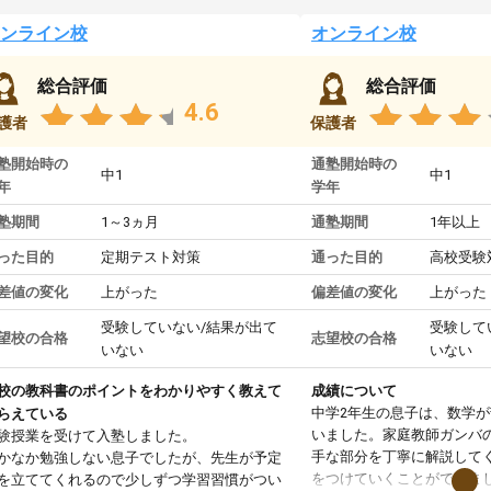
ンライン校
オンライン校
総合評価
総合評価
4.6
護者
保護者
塾開始時の
通塾開始時の
中1
中1
年
学年
塾期間
1～3ヵ月
通塾期間
1年以上
った目的
定期テスト対策
通った目的
高校受験
差値の変化
上がった
偏差値の変化
上がった
受験していない/結果が出て
受験して
望校の合格
志望校の合格
いない
いない
校の教科書のポイントをわかりやすく教えて
成績について
中学2年生の息子は、数学
らえている
いました。家庭教師ガンバ
験授業を受けて入塾しました。
手な部分を丁寧に解説して
かなか勉強しない息子でしたが、先生が予定
をつけていくことができま
を立ててくれるので少しずつ学習習慣がつい