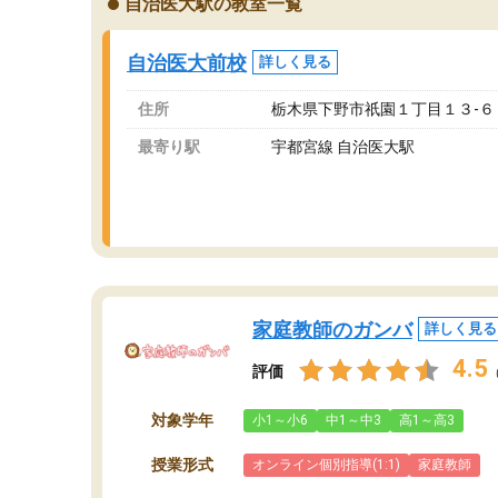
自治医大駅の教室一覧
が、それを加味しても通って損はないなと感じ
自
ています。
な
自治医大前校
詳しく見る
住所
栃木県下野市祇園１丁目１３-６ SE
最寄り駅
宇都宮線 自治医大駅
家庭教師のガンバ
詳しく見る
4.5
評価
対象学年
小1～小6
中1～中3
高1～高3
授業形式
オンライン個別指導(1:1)
家庭教師