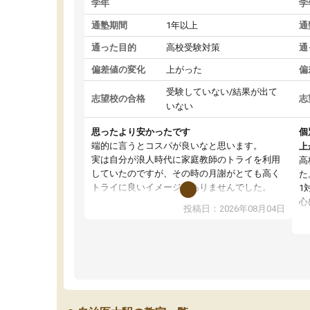
学年
学
通塾期間
1年以上
通
通った目的
高校受験対策
通
偏差値の変化
上がった
偏
受験していない/結果が出て
志望校の合格
志
いない
思ったより安かったです
個
端的に言うとコスパが良いなと思います。
上
実は自分が浪人時代に家庭教師のトライを利用
高
していたのですが、その時の月謝がとても高く
た
トライに良いイメージがありませんでした。
1
なので、少し不安だったのですが子供がどうし
心
投稿日：2026年08月04日
ても行きたいと言うので利用し始めた形です。
わ
しかし、以前とは違い料金がリーズナブルでび
解
っくりしました。
強
通って1年以上ですが、勉強への取り組み方が真
そ
っすぐに変化（率先して自宅で復習や予習をす
り
る）し成績も向上しています。
先
駅前なので送り迎えが少々負担になっています
え