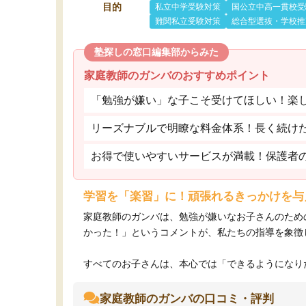
目的
私立中学受験対策
国公立中高一貫校受
難関私立受験対策
総合型選抜・学校推
塾探しの窓口編集部からみた
家庭教師のガンバのおすすめポイント
「勉強が嫌い」な子こそ受けてほしい！楽
リーズナブルで明瞭な料金体系！長く続け
お得で使いやすいサービスが満載！保護者
学習を「楽習」に！頑張れるきっかけを与
家庭教師のガンバは、勉強が嫌いなお子さんのため
かった！」というコメントが、私たちの指導を象徴
すべてのお子さんは、本心では「できるようになりた
家庭教師のガンバの口コミ・評判