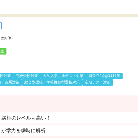
（220件）
人生
験対策
高校受験対策
大学入学共通テスト対策
国公立2次試験対策
歯・薬系対策
総合型選抜・学校推薦型選抜対策
定期テスト対策
。講師のレベルも高い！
」が学力を瞬時に解析