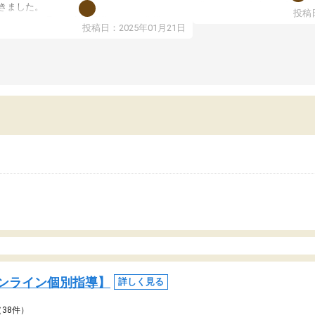
期テストの成績が10点以上
きました。
投稿日
ても喜んでいます。
ンラインで週に一度の受講ですが、指導が無
投稿日：2025年01月21日
日も予定表に基づいて勉強したり、LINEでわ
らないところを質問できるのでとても助かっ
います。
ンライン個別指導】
詳しく見る
（38件）