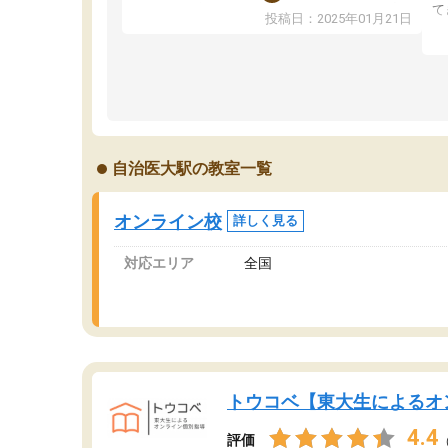
ました！5科目なんでもOKなのもとても気に入
て
投稿日：2025年01月21日
っています
オ
成績もだいぶ下の方でしたが、通い始めて1年ほ
い
どだった今では平均点以上の科目が増えてきま
か
した！あと1年受験まであるので無料の週末教室
て
を使用しながら頑張って欲しいと思います！
自治医大駅の教室一覧
オンライン校
詳しく見る
対応エリア
全国
トウコベ【東大生によるオ
4.4
評価