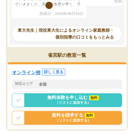
投稿日：20
で、当初は模試でD判定
ていきました。高校の進度が早く、子
していたのですが、やは
供も家に帰って勉強の話すると嫌な反
投稿日：2026年06月26日
験勉強に詳しく、先生か
応を示します。東大先生にお願いして
受け合格できました。ま
からは効率的な計画を先生が立ててく
自習室が毎日使えていつ
れるので、親としても安心です。毎日
東大先生｜現役東大生によるオンライン家庭教師・
るのが心強かったようで
使える自習室とかもあり、わからない
個別指導の口コミをもっとみる
謝です。
ところがあれば先生が回答してくれる
のも重宝しています。
雀宮駅の教室一覧
オンライン校
詳しく見る
対応エリア
全国
無料体験を申し込む
無料
（リストに追加する）
資料を請求する
無料
（リストに追加する）