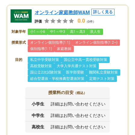
オンライン家庭教師WAM
詳しく見る
0.0
評価
（0件）
対象学年
小1～小6
中1～中3
高1～高3
浪人生
授業形式
オンライン個別指導(1:1)
オンライン個別指導(1:2~)
個別指導(1:1)
家庭教師
目的
私立中学受験対策
国公立中高一貫校受験対策
高校受験対策
大学入学共通テスト対策
国公立2次試験対策
医学部受験
難関私立受験対策
総合型選抜・学校推薦型選抜対策
定期テスト対策
授業料の目安
（税込）
小学生
詳細はお問い合わせください
中学生
詳細はお問い合わせください
高校生
詳細はお問い合わせください