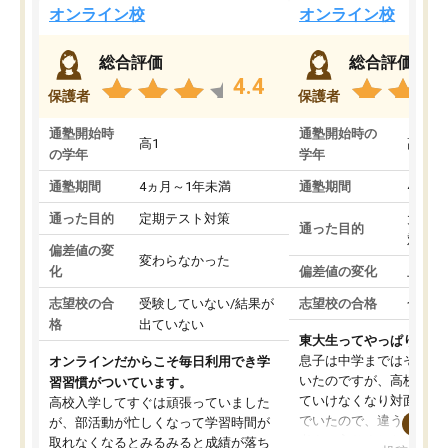
オンライン校
オンライン校
総合評価
総合評価
4.4
保護者
保護者
通塾開始時
通塾開始時の
高1
高3
の学年
学年
通塾期間
4ヵ月～1年未満
通塾期間
4ヵ月
通った目的
定期テスト対策
大学入
通った目的
対策
偏差値の変
変わらなかった
化
偏差値の変化
上がっ
志望校の合
受験していない/結果が
志望校の合格
合格し
格
出ていない
東大生ってやっぱりすご
息子は中学まではそこそ
オンラインだからこそ毎日利用でき学
いたのですが、高校に入
習習慣がついています。
ていけなくなり対面の塾
高校入学してすぐは頑張っていました
でいたので、違うアプロ
が、部活動が忙しくなって学習時間が
考えて入りました。地元
取れなくなるとみるみると成績が落ち