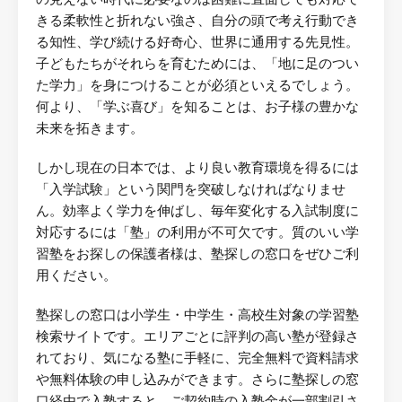
きる柔軟性と折れない強さ、自分の頭で考え行動でき
る知性、学び続ける好奇心、世界に通用する先見性。
子どもたちがそれらを育むためには、「地に足のつい
た学力」を身につけることが必須といえるでしょう。
何より、「学ぶ喜び」を知ることは、お子様の豊かな
未来を拓きます。
しかし現在の日本では、より良い教育環境を得るには
「入学試験」という関門を突破しなければなりませ
ん。効率よく学力を伸ばし、毎年変化する入試制度に
対応するには「塾」の利用が不可欠です。質のいい学
習塾をお探しの保護者様は、塾探しの窓口をぜひご利
用ください。
塾探しの窓口は小学生・中学生・高校生対象の学習塾
検索サイトです。エリアごとに評判の高い塾が登録さ
れており、気になる塾に手軽に、完全無料で資料請求
や無料体験の申し込みができます。さらに塾探しの窓
口経由で入塾すると、ご契約時の入塾金が一部割引さ