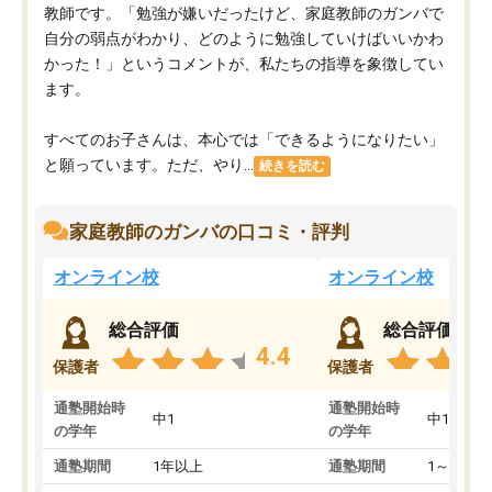
教師です。「勉強が嫌いだったけど、家庭教師のガンバで
自分の弱点がわかり、どのように勉強していけばいいかわ
かった！」というコメントが、私たちの指導を象徴してい
ます。
すべてのお子さんは、本心では「できるようになりたい」
と願っています。ただ、やり...
続きを読む
家庭教師のガンバの口コミ・評判
オンライン校
オンライン校
総合評価
総合評価
4.4
保護者
保護者
通塾開始時
通塾開始時
中1
中1
の学年
の学年
通塾期間
1年以上
通塾期間
1～3ヵ月