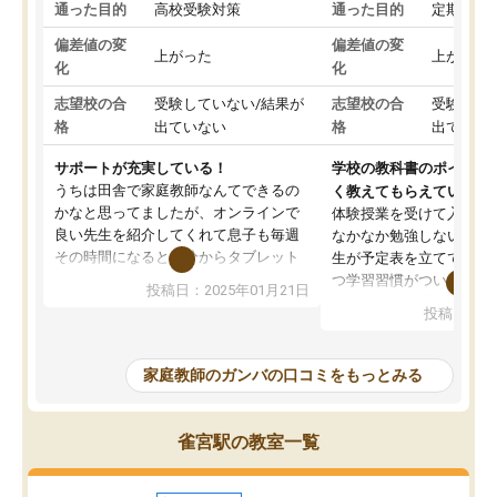
通った目的
高校受験対策
通った目的
定期テス
偏差値の変
偏差値の変
上がった
上がった
化
化
志望校の合
受験していない/結果が
志望校の合
受験して
格
出ていない
格
出ていな
サポートが充実している！
学校の教科書のポイント
うちは田舎で家庭教師なんてできるの
く教えてもらえている
かなと思ってましたが、オンラインで
体験授業を受けて入塾し
良い先生を紹介してくれて息子も毎週
なかなか勉強しない息子
その時間になると自分からタブレット
生が予定表を立ててくれ
を開いてzoomを繋げるようになりまし
つ学習習慣がついてきま
投稿日：2025年01月21日
た！5科目なんでもOKなのもとても気
オンラインで週に一度の
投稿日：20
に入っています
指導が無い日も予定表に
成績もだいぶ下の方でしたが、通い始
したり、LINEでわから
めて1年ほどだった今では平均点以上の
問できるのでとても助か
家庭教師のガンバの口コミをもっとみる
科目が増えてきました！あと1年受験ま
であるので無料の週末教室を使用しな
がら頑張って欲しいと思います！
雀宮駅の教室一覧