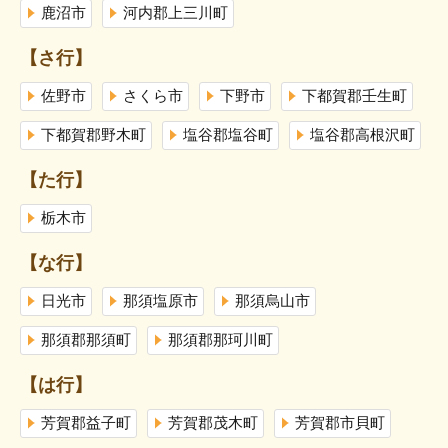
鹿沼市
河内郡上三川町
【さ行】
佐野市
さくら市
下野市
下都賀郡壬生町
下都賀郡野木町
塩谷郡塩谷町
塩谷郡高根沢町
【た行】
栃木市
【な行】
日光市
那須塩原市
那須烏山市
那須郡那須町
那須郡那珂川町
【は行】
芳賀郡益子町
芳賀郡茂木町
芳賀郡市貝町