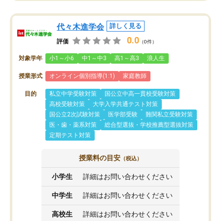
代々木進学会
詳しく見る
0.0
評価
（0件）
対象学年
小1～小6
中1～中3
高1～高3
浪人生
授業形式
オンライン個別指導(1:1)
家庭教師
目的
私立中学受験対策
国公立中高一貫校受験対策
高校受験対策
大学入学共通テスト対策
国公立2次試験対策
医学部受験
難関私立受験対策
医・歯・薬系対策
総合型選抜・学校推薦型選抜対策
定期テスト対策
授業料の目安
（税込）
小学生
詳細はお問い合わせください
中学生
詳細はお問い合わせください
高校生
詳細はお問い合わせください