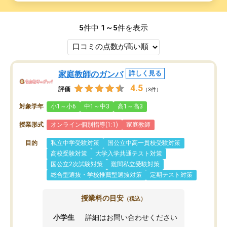
5
件中
1～5
件を表示
家庭教師のガンバ
詳しく見る
4.5
評価
（3件）
対象学年
小1～小6
中1～中3
高1～高3
授業形式
オンライン個別指導(1:1)
家庭教師
目的
私立中学受験対策
国公立中高一貫校受験対策
高校受験対策
大学入学共通テスト対策
国公立2次試験対策
難関私立受験対策
総合型選抜・学校推薦型選抜対策
定期テスト対策
授業料の目安
（税込）
小学生
詳細はお問い合わせください