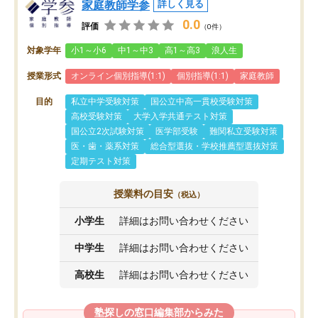
家庭教師学参
詳しく見る
0.0
評価
（0件）
対象学年
小1～小6
中1～中3
高1～高3
浪人生
授業形式
オンライン個別指導(1:1)
個別指導(1:1)
家庭教師
目的
私立中学受験対策
国公立中高一貫校受験対策
高校受験対策
大学入学共通テスト対策
国公立2次試験対策
医学部受験
難関私立受験対策
医・歯・薬系対策
総合型選抜・学校推薦型選抜対策
定期テスト対策
授業料の目安
（税込）
小学生
詳細はお問い合わせください
中学生
詳細はお問い合わせください
高校生
詳細はお問い合わせください
塾探しの窓口編集部からみた