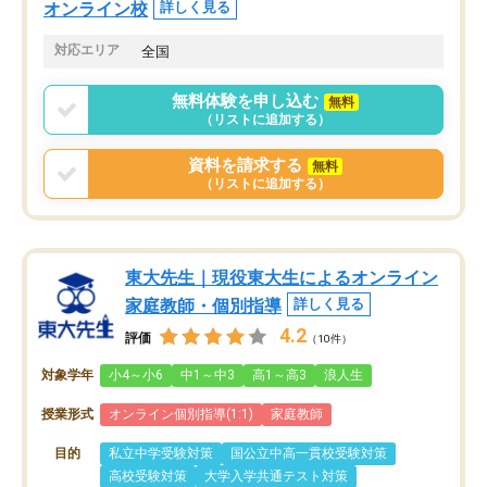
オンライン校
詳しく見る
対応エリア
全国
無料体験を申し込む
無料
（リストに追加する）
資料を請求する
無料
（リストに追加する）
東大先生｜現役東大生によるオンライン
家庭教師・個別指導
詳しく見る
4.2
評価
（10件）
対象学年
小4～小6
中1～中3
高1～高3
浪人生
授業形式
オンライン個別指導(1:1)
家庭教師
目的
私立中学受験対策
国公立中高一貫校受験対策
高校受験対策
大学入学共通テスト対策