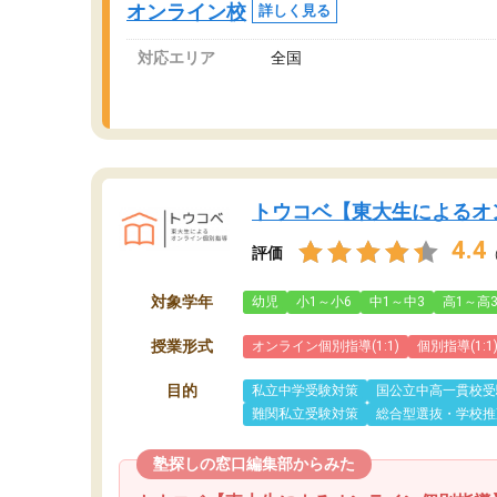
オンライン校
詳しく見る
対応エリア
全国
トウコベ【東大生によるオ
4.4
評価
対象学年
幼児
小1～小6
中1～中3
高1～高
授業形式
オンライン個別指導(1:1)
個別指導(1:1
目的
私立中学受験対策
国公立中高一貫校受
難関私立受験対策
総合型選抜・学校推
塾探しの窓口編集部からみた