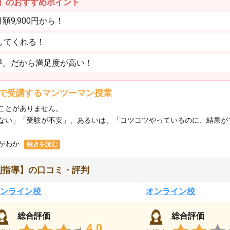
】のおすすめポイント
9,900円から！
してくれる！
導。だから満足度が高い！
で受講するマンツーマン授業
ことがありません。
ない」「受験が不安」、あるいは、「コツコツやっているのに、結果が
か...
続きを読む
別指導】の口コミ・評判
ンライン校
オンライン校
総合評価
総合評価
4.0