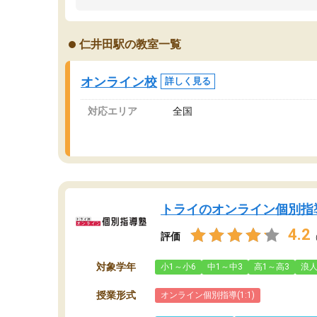
うちの子は、初回面談の講師の方で決定しまし
は
た。
内
出
仁井田駅の教室一覧
オンラインツールを使用した単語帳の共有があ
な
り宿題もそちらで出される形でした。
ま
2ヶ月で担当講師の方がお辞めになると言う事で
が
オンライン校
詳しく見る
講師変更の申し出があり、あまりに短期での変
更だった為、塾に通う事にして退会しました。
対応エリア
全国
遅れも取り戻せ、授業内容や講師の方は良かっ
たと思います。
トライのオンライン個別指
4.2
評価
対象学年
小1～小6
中1～中3
高1～高3
浪
授業形式
オンライン個別指導(1:1)