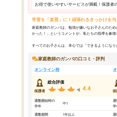
お得で使いやすいサービスが満載！保護者
学習を「楽習」に！頑張れるきっかけを与
家庭教師のガンバは、勉強が嫌いなお子さんのため
かった！」というコメントが、私たちの指導を象徴
すべてのお子さんは、本心では「できるようになりた
家庭教師のガンバの口コミ・評判
オンライン校
オ
総合評価
4.4
保護者
保
通塾開始時の
通
中1
学年
学
通塾期間
1年以上
通