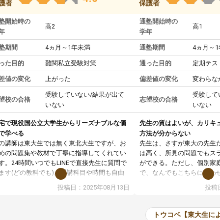
護者
保護者
塾開始時の
通塾開始時の
高2
高1
年
学年
塾期間
4ヵ月～1年未満
通塾期間
4ヵ月～
った目的
難関私立受験対策
通った目的
定期テス
差値の変化
上がった
偏差値の変化
変わらな
受験していない/結果が出て
受験して
望校の合格
志望校の合格
いない
いない
宅で現役国公立大学生からリーズナブルな価
先生の質はよいが、カリキ
で学べる
方法が分からない
の講師は東大生では無く東北大生ですが、お
先生は、さすが東大の先生
めの問題集や教材で丁寧に指導してくれてい
は高く、所見の問題でもス
す。24時間いつでもLINEで直接先生に質問で
ができる。ただし、個別家
ます(どの教科でも)。受講科目や時間も自由
で、なんでもこちらに合わ
決めれるので、個人に合った勉強ができると
のだが、具体的なカリキュ
投稿日：2025年08月13日
投稿日
います。カリキュラム相談みたいなのがあり
は、授業の先取り学習をす
有料)、受験までにどんなことをどんなスケジ
書を一緒に進めていくよう
ールでやっていくか相談したのですが、それ
いただいたが、1時間の時
トウコベ【東大生に