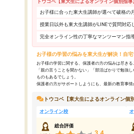
トウコベ【東大生によるオンライン個別指導
お子様に合った東大生講師が選べて破格の月額
授業日以外も東大生講師がLINEで質問対応
完全オンライン性の丁寧なマンツーマン指
お子様の学習の悩みを東大生が解決！自宅
お子様の学習に関する、保護者の方の悩みは尽きる
「親の言うことを聞かない」「部活ばかりで勉強し
ものもあるでしょう。
保護者の方がサポートしようにも、最新の教育事情がわ
トウコベ【東大生によるオンライン個
オンライン校
オ
総合評価
3.4