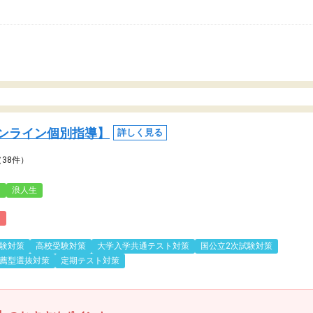
ンライン個別指導】
詳しく見る
（38件）
3
浪人生
)
験対策
高校受験対策
大学入学共通テスト対策
国公立2次試験対策
薦型選抜対策
定期テスト対策