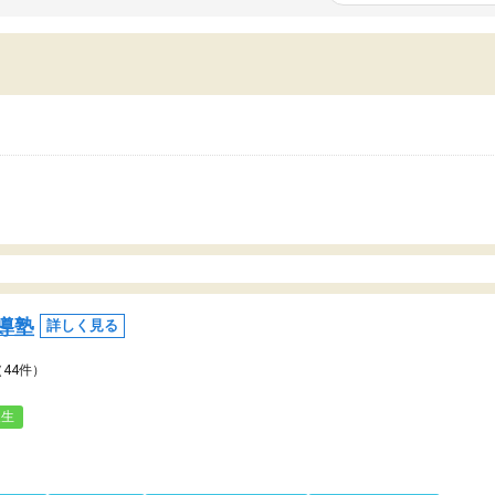
いまいち期待したものではなくふわっとした
範囲は限られており、それ
容でした。それでも明らかに本人のやる気も
進めて良いように思った。
ましたし、苦手科目が楽しくなってきたよう
りに高いため、有意義な利
ので、トウコベにお願いして良かったと思い
たが、大学生の先生からは
す。講師も合わなければチェンジできます
なく、上手い活用の仕方が
、娘は3科目ともずっと同じ先生です。
とした。学校の授業につい
いのかも。
導塾
詳しく見る
（44件）
人生