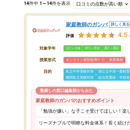
14
件中
1～14
件を表示
家庭教師のガンバ
詳しく見る
4.5
評価
対象学年
小1～小6
中1～中3
高1～高3
授業形式
オンライン個別指導(1:1)
家庭教師
目的
私立中学受験対策
国公立中高一貫校受
難関私立受験対策
総合型選抜・学校推
塾探しの窓口編集部からみた
家庭教師のガンバのおすすめポイント
「勉強が嫌い」な子こそ受けてほしい！楽
リーズナブルで明瞭な料金体系！長く続け