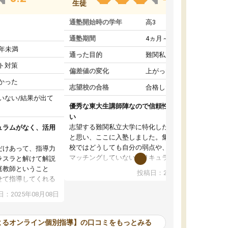
生徒
通塾開始時の学年
高3
通塾期間
4ヵ月～1年未満
1年未満
通った目的
難関私立受験対策
ト対策
偏差値の変化
上がった
かった
志望校の合格
合格した
いない/結果が出て
優秀な東大生講師陣なので信頼性や安心感が高
い
志望する難関私立大学に特化した準備をしたい
ュラムがなく、活用
と思い、ここに入塾しました。集団指導の予備
校ではどうしても自分の弱点や、志望校対策に
だけあって、指導力
マッチングしていないカリキュラムに不安を感
ラスラと解けて解説
じたからです。
庭教師ということ
投稿日：2024年02月19日
また受験のノウハウを蓄積している優秀な東大
せて指導してくれる
生講師陣をそろえていることや、完全オンライ
ラムがない。当方
：2025年08月08日
ン制というのも、ここを選んだ重要なポイント
るため、学校の教科
です。実際に入塾してみると、きめ細かいマン
な形で活用をさせて
ツーマン指導によって、自分の志望校にふさわ
間を使って進められる
よるオンライン個別指導】の口コミをもっとみる