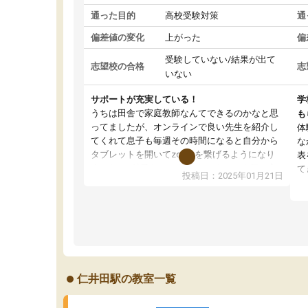
通った目的
高校受験対策
通
偏差値の変化
上がった
偏
受験していない/結果が出て
志望校の合格
志
いない
サポートが充実している！
学
うちは田舎で家庭教師なんてできるのかなと思
も
ってましたが、オンラインで良い先生を紹介し
体
てくれて息子も毎週その時間になると自分から
な
タブレットを開いてzoomを繋げるようになり
表
ました！5科目なんでもOKなのもとても気に入
て
投稿日：2025年01月21日
っています
オ
成績もだいぶ下の方でしたが、通い始めて1年ほ
い
どだった今では平均点以上の科目が増えてきま
か
した！あと1年受験まであるので無料の週末教室
て
を使用しながら頑張って欲しいと思います！
仁井田駅の教室一覧