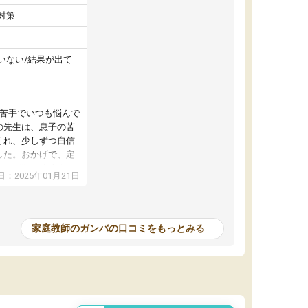
対策
いない/結果が出て
が苦手でいつも悩んで
の先生は、息子の苦
くれ、少しずつ自信
した。おかげで、定
アップし、本人もと
：2025年01月21日
家庭教師のガンバの口コミをもっとみる