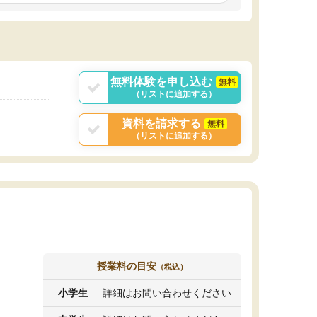
しいオリジナルのカリキュラムを提案してくれ
であれば自学自習で
ました。
1時間の代金がそれな
また24時間いつでもLINEで講師に相談できるの
用の仕方をしたかっ
で、深夜に家で勉強していて疑問や不安が生じ
これといった提案も
ても、直ぐに解消できたのは、大きなメリット
分からず辞めること
と感じました。
ていけない子にはい
無料体験を申し込む
無料
（リストに追加する）
資料を請求する
無料
（リストに追加する）
授業料の目安
（税込）
小学生
詳細はお問い合わせください