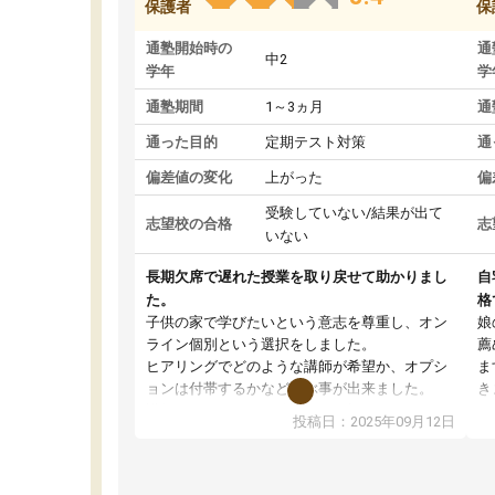
保護者
保
通塾開始時の
通
中2
学年
学
通塾期間
1～3ヵ月
通
通った目的
定期テスト対策
通
偏差値の変化
上がった
偏
受験していない/結果が出て
志望校の合格
志
いない
長期欠席で遅れた授業を取り戻せて助かりまし
自
た。
格
子供の家で学びたいという意志を尊重し、オン
娘
ライン個別という選択をしました。
薦
ヒアリングでどのような講師が希望か、オプシ
ま
ョンは付帯するかなど選ぶ事が出来ました。
き
講師とのマッチング後講師との初回ミーティン
に
投稿日：2025年09月12日
グを行い、その講師で良いか他の講師を希望す
思
るか子供との相性も見てから講師を決定する事
(
ができます。
ュ