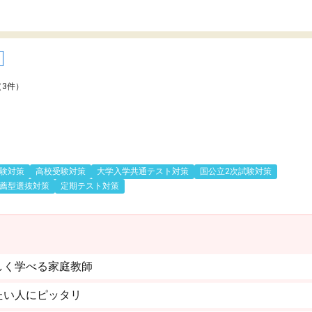
（3件）
験対策
高校受験対策
大学入学共通テスト対策
国公立2次試験対策
薦型選抜対策
定期テスト対策
しく学べる家庭教師
たい人にピッタリ