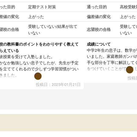
った目的
定期テスト対策
通った目的
高校受験
差値の変化
上がった
偏差値の変化
上がった
受験していない/結果が出て
受験して
望校の合格
志望校の合格
いない
いない
校の教科書のポイントをわかりやすく教えて
成績について
中学2年生の息子は、数学
らえている
いました。家庭教師ガンバ
験授業を受けて入塾しました。
手な部分を丁寧に解説して
かなか勉強しない息子でしたが、先生が予定
をつけていくことができま
を立ててくれるので少しずつ学習習慣がつい
期テストの成績が10点以上
きました。
投稿日
ても喜んでいます。
ンラインで週に一度の受講ですが、指導が無
投稿日：2025年01月21日
日も予定表に基づいて勉強したり、LINEでわ
らないところを質問できるのでとても助かっ
います。