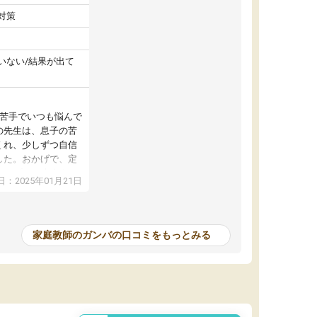
対策
いない/結果が出て
が苦手でいつも悩んで
の先生は、息子の苦
くれ、少しずつ自信
した。おかげで、定
アップし、本人もと
：2025年01月21日
家庭教師のガンバの口コミをもっとみる