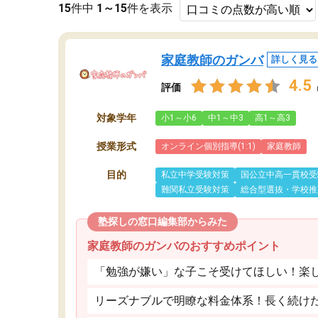
15
件中
1～15
件を表示
家庭教師のガンバ
詳しく見る
4.5
評価
対象学年
小1～小6
中1～中3
高1～高3
授業形式
オンライン個別指導(1:1)
家庭教師
目的
私立中学受験対策
国公立中高一貫校受
難関私立受験対策
総合型選抜・学校推
塾探しの窓口編集部からみた
家庭教師のガンバのおすすめポイント
「勉強が嫌い」な子こそ受けてほしい！楽
リーズナブルで明瞭な料金体系！長く続け