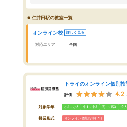
うちの子は、初回面談の講師の方で決定しまし
は
た。
内
出
仁井田駅の教室一覧
オンラインツールを使用した単語帳の共有があ
な
り宿題もそちらで出される形でした。
ま
2ヶ月で担当講師の方がお辞めになると言う事で
が
オンライン校
詳しく見る
講師変更の申し出があり、あまりに短期での変
更だった為、塾に通う事にして退会しました。
対応エリア
全国
遅れも取り戻せ、授業内容や講師の方は良かっ
たと思います。
トライのオンライン個別指
4.2
評価
対象学年
小1～小6
中1～中3
高1～高3
浪
授業形式
オンライン個別指導(1:1)