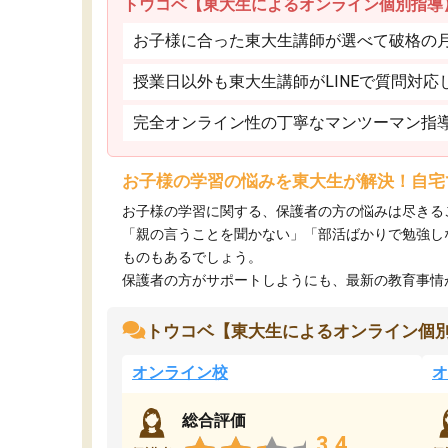
トウコベ【東大生によるオンライン個別指導
お子様に合った東大生講師が選べて破格の月額
授業日以外も東大生講師がLINEで質問対応
完全オンライン性の丁寧なマンツーマン指
お子様の学習の悩みを東大生が解決！自宅
お子様の学習に関する、保護者の方の悩みは尽きる
「親の言うことを聞かない」「部活ばかりで勉強し
ものもあるでしょう。
保護者の方がサポートしようにも、最新の教育事情がわ
トウコベ【東大生によるオンライン個
オンライン校
オ
総合評価
3.4