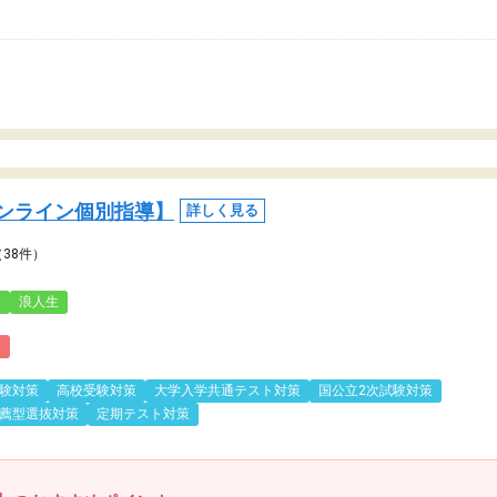
ンライン個別指導】
詳しく見る
（38件）
3
浪人生
)
験対策
高校受験対策
大学入学共通テスト対策
国公立2次試験対策
薦型選抜対策
定期テスト対策