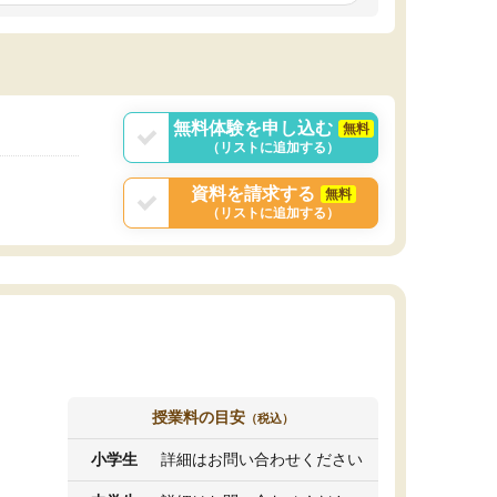
しいオリジナルのカリキュラムを提案してくれ
であれば自学自習で
ました。
1時間の代金がそれな
また24時間いつでもLINEで講師に相談できるの
用の仕方をしたかっ
で、深夜に家で勉強していて疑問や不安が生じ
これといった提案も
ても、直ぐに解消できたのは、大きなメリット
分からず辞めること
と感じました。
ていけない子にはい
無料体験を申し込む
無料
（リストに追加する）
資料を請求する
無料
（リストに追加する）
授業料の目安
（税込）
小学生
詳細はお問い合わせください