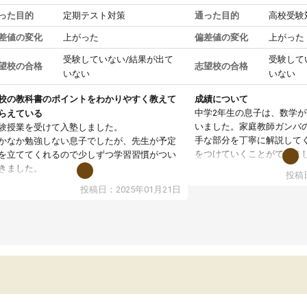
った目的
定期テスト対策
通った目的
高校受験
差値の変化
上がった
偏差値の変化
上がった
受験していない/結果が出て
受験して
望校の合格
志望校の合格
いない
いない
校の教科書のポイントをわかりやすく教えて
成績について
中学2年生の息子は、数学
らえている
いました。家庭教師ガンバ
験授業を受けて入塾しました。
手な部分を丁寧に解説して
かなか勉強しない息子でしたが、先生が予定
をつけていくことができま
を立ててくれるので少しずつ学習習慣がつい
期テストの成績が10点以上
きました。
投稿日
ても喜んでいます。
ンラインで週に一度の受講ですが、指導が無
投稿日：2025年01月21日
日も予定表に基づいて勉強したり、LINEでわ
らないところを質問できるのでとても助かっ
います。