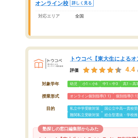
オンライン校
詳しく見る
対応エリア
全国
トウコベ【東大生によるオ
4.4
評価
対象学年
幼児
小1～小6
中1～中3
高1～高
授業形式
オンライン個別指導(1:1)
個別指導(1:1
目的
私立中学受験対策
国公立中高一貫校受
難関私立受験対策
総合型選抜・学校推
塾探しの窓口編集部からみた