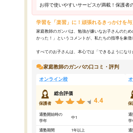
お得で使いやすいサービスが満載！保護者
学習を「楽習」に！頑張れるきっかけを与
家庭教師のガンバは、勉強が嫌いなお子さんのため
かった！」というコメントが、私たちの指導を象徴
すべてのお子さんは、本心では「できるようになりた
家庭教師のガンバの口コミ・評判
オンライン校
オ
総合評価
4.4
保護者
保
通塾開始時の
通
中1
学年
学
通塾期間
1年以上
通