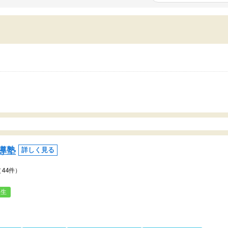
いまいち期待したものではなくふわっとした
範囲は限られており、それ
容でした。それでも明らかに本人のやる気も
進めて良いように思った。
ましたし、苦手科目が楽しくなってきたよう
りに高いため、有意義な利
ので、トウコベにお願いして良かったと思い
たが、大学生の先生からは
す。講師も合わなければチェンジできます
なく、上手い活用の仕方が
、娘は3科目ともずっと同じ先生です。
とした。学校の授業につい
いのかも。
導塾
詳しく見る
（44件）
人生