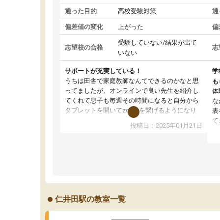
通った目的
高校受験対策
通
偏差値の変化
上がった
偏
受験していない/結果が出て
志望校の合格
志
いない
サポートが充実している！
学
うちは田舎で家庭教師なんてできるのかなと思
も
ってましたが、オンラインで良い先生を紹介し
体
てくれて息子も毎週その時間になると自分から
な
タブレットを開いてzoomを繋げるようになり
表
ました！5科目なんでもOKなのもとても気に入
て
投稿日：2025年01月21日
っています
オ
成績もだいぶ下の方でしたが、通い始めて1年ほ
い
どだった今では平均点以上の科目が増えてきま
か
した！あと1年受験まであるので無料の週末教室
て
を使用しながら頑張って欲しいと思います！
仁井田駅の教室一覧