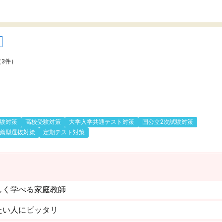
（3件）
験対策
高校受験対策
大学入学共通テスト対策
国公立2次試験対策
薦型選抜対策
定期テスト対策
しく学べる家庭教師
たい人にピッタリ