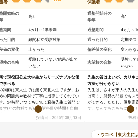
護者
保護者
塾開始時の
通塾開始時の
高2
高1
年
学年
塾期間
4ヵ月～1年未満
通塾期間
4ヵ月～
った目的
難関私立受験対策
通った目的
定期テス
差値の変化
上がった
偏差値の変化
変わらな
受験していない/結果が出て
受験して
望校の合格
志望校の合格
いない
いない
宅で現役国公立大学生からリーズナブルな価
先生の質はよいが、カリキ
で学べる
方法が分からない
の講師は東大生では無く東北大生ですが、お
先生は、さすが東大の先生
めの問題集や教材で丁寧に指導してくれてい
は高く、所見の問題でもス
す。24時間いつでもLINEで直接先生に質問で
ができる。ただし、個別家
ます(どの教科でも)。受講科目や時間も自由
で、なんでもこちらに合わ
決めれるので、個人に合った勉強ができると
のだが、具体的なカリキュ
投稿日：2025年08月13日
投稿日
います。カリキュラム相談みたいなのがあり
は、授業の先取り学習をす
有料)、受験までにどんなことをどんなスケジ
書を一緒に進めていくよう
ールでやっていくか相談したのですが、それ
いただいたが、1時間の時
トウコベ【東大生に