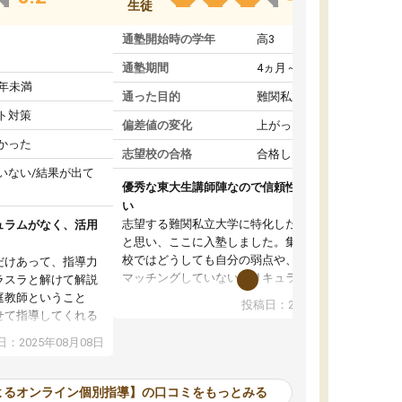
生徒
通塾開始時の学年
高3
通塾期間
4ヵ月～1年未満
1年未満
通った目的
難関私立受験対策
ト対策
偏差値の変化
上がった
かった
志望校の合格
合格した
いない/結果が出て
優秀な東大生講師陣なので信頼性や安心感が高
い
志望する難関私立大学に特化した準備をしたい
ュラムがなく、活用
と思い、ここに入塾しました。集団指導の予備
校ではどうしても自分の弱点や、志望校対策に
だけあって、指導力
マッチングしていないカリキュラムに不安を感
ラスラと解けて解説
じたからです。
庭教師ということ
投稿日：2024年02月19日
また受験のノウハウを蓄積している優秀な東大
せて指導してくれる
生講師陣をそろえていることや、完全オンライ
ラムがない。当方
：2025年08月08日
ン制というのも、ここを選んだ重要なポイント
るため、学校の教科
です。実際に入塾してみると、きめ細かいマン
な形で活用をさせて
ツーマン指導によって、自分の志望校にふさわ
間を使って進められる
よるオンライン個別指導】の口コミをもっとみる