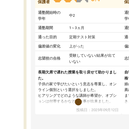
保護者
保
通塾開始時の
通
中2
学年
学
通塾期間
1～3ヵ月
通
通った目的
定期テスト対策
通
偏差値の変化
上がった
偏
受験していない/結果が出て
志望校の合格
志
いない
長期欠席で遅れた授業を取り戻せて助かりまし
自
た。
格
子供の家で学びたいという意志を尊重し、オン
娘
ライン個別という選択をしました。
薦
ヒアリングでどのような講師が希望か、オプシ
ま
ョンは付帯するかなど選ぶ事が出来ました。
き
講師とのマッチング後講師との初回ミーティン
に
投稿日：2025年09月12日
グを行い、その講師で良いか他の講師を希望す
思
るか子供との相性も見てから講師を決定する事
(
ができます。
ュ