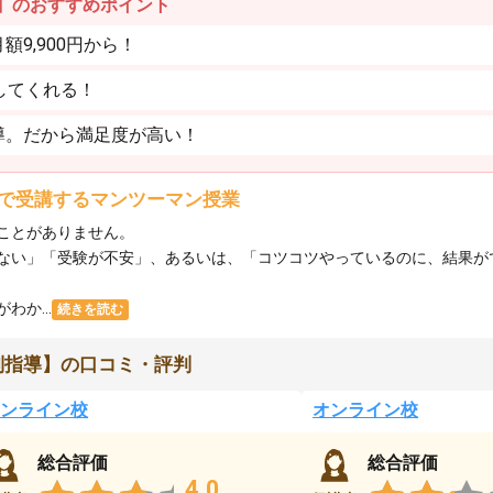
】のおすすめポイント
9,900円から！
してくれる！
導。だから満足度が高い！
で受講するマンツーマン授業
ことがありません。
ない」「受験が不安」、あるいは、「コツコツやっているのに、結果が
か...
続きを読む
別指導】の口コミ・評判
ンライン校
オンライン校
総合評価
総合評価
4.0