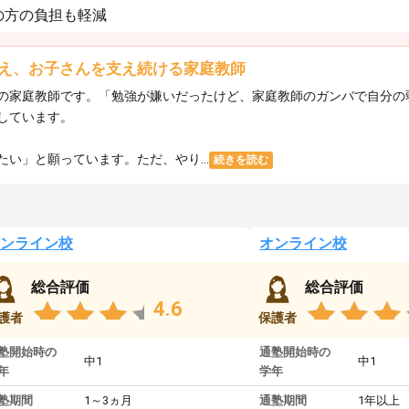
の方の負担も軽減
え、お子さんを支え続ける家庭教師
の家庭教師です。「勉強が嫌いだったけど、家庭教師のガンバで自分の
しています。
い」と願っています。ただ、やり...
続きを読む
ンライン校
オンライン校
総合評価
総合評価
4.6
護者
保護者
塾開始時の
通塾開始時の
中1
中1
年
学年
塾期間
1～3ヵ月
通塾期間
1年以上