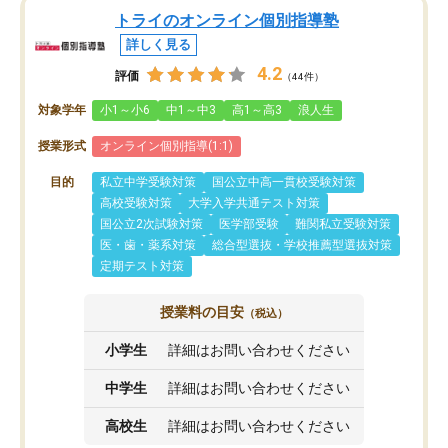
トライのオンライン個別指導塾
詳しく見る
4.2
評価
（44件）
対象学年
小1～小6
中1～中3
高1～高3
浪人生
授業形式
オンライン個別指導(1:1)
目的
私立中学受験対策
国公立中高一貫校受験対策
高校受験対策
大学入学共通テスト対策
国公立2次試験対策
医学部受験
難関私立受験対策
医・歯・薬系対策
総合型選抜・学校推薦型選抜対策
定期テスト対策
授業料の目安
（税込）
小学生
詳細はお問い合わせください
中学生
詳細はお問い合わせください
高校生
詳細はお問い合わせください