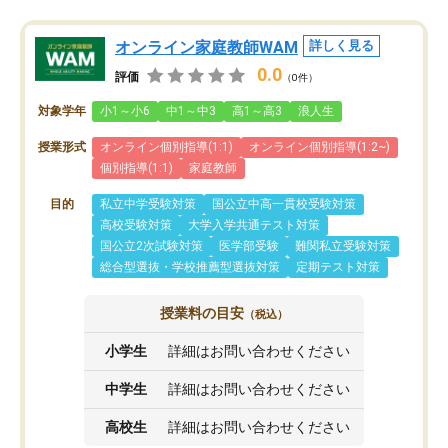
オンライン家庭教師WAM
詳しく見る
0.0
評価
（0件）
対象学年
小1～小6
中1～中3
高1～高3
浪人生
授業形式
オンライン個別指導(1:1)
オンライン個別指導(1:2~)
個別指導(1:1)
家庭教師
目的
私立中学受験対策
国公立中高一貫校受験対策
高校受験対策
大学入学共通テスト対策
国公立2次試験対策
医学部受験
難関私立受験対策
総合型選抜・学校推薦型選抜対策
定期テスト対策
授業料の目安
（税込）
小学生
詳細はお問い合わせください
中学生
詳細はお問い合わせください
高校生
詳細はお問い合わせください