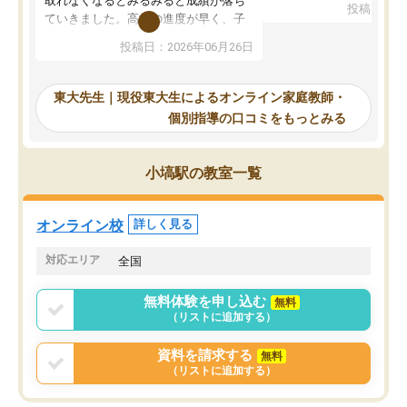
取れなくなるとみるみると成績が落ち
投稿日：20
で、当初は模試でD判定
ていきました。高校の進度が早く、子
していたのですが、やは
供も家に帰って勉強の話すると嫌な反
投稿日：2026年06月26日
験勉強に詳しく、先生か
応を示します。東大先生にお願いして
受け合格できました。ま
からは効率的な計画を先生が立ててく
自習室が毎日使えていつ
れるので、親としても安心です。毎日
東大先生｜現役東大生によるオンライン家庭教師・
るのが心強かったようで
使える自習室とかもあり、わからない
個別指導の口コミをもっとみる
謝です。
ところがあれば先生が回答してくれる
のも重宝しています。
小塙駅の教室一覧
オンライン校
詳しく見る
対応エリア
全国
無料体験を申し込む
無料
（リストに追加する）
資料を請求する
無料
（リストに追加する）