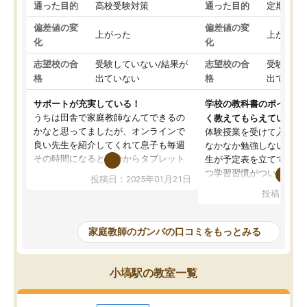
通った目的
高校受験対策
通った目的
定期テス
偏差値の変
偏差値の変
上がった
上がった
化
化
志望校の合
受験していない/結果が
志望校の合
受験して
格
出ていない
格
出ていな
サポートが充実している！
学校の教科書のポイント
うちは田舎で家庭教師なんてできるの
く教えてもらえている
かなと思ってましたが、オンラインで
体験授業を受けて入塾し
良い先生を紹介してくれて息子も毎週
なかなか勉強しない息子
その時間になると自分からタブレット
生が予定表を立ててくれ
を開いてzoomを繋げるようになりまし
つ学習習慣がついてきま
投稿日：2025年01月21日
た！5科目なんでもOKなのもとても気
オンラインで週に一度の
投稿日：20
に入っています
指導が無い日も予定表に
成績もだいぶ下の方でしたが、通い始
したり、LINEでわから
めて1年ほどだった今では平均点以上の
問できるのでとても助か
家庭教師のガンバの口コミをもっとみる
科目が増えてきました！あと1年受験ま
であるので無料の週末教室を使用しな
がら頑張って欲しいと思います！
小塙駅の教室一覧