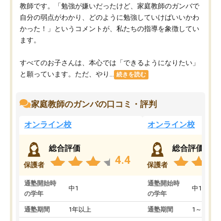
教師です。「勉強が嫌いだったけど、家庭教師のガンバで
自分の弱点がわかり、どのように勉強していけばいいかわ
かった！」というコメントが、私たちの指導を象徴してい
ます。
すべてのお子さんは、本心では「できるようになりたい」
と願っています。ただ、やり...
続きを読む
家庭教師のガンバの口コミ・評判
オンライン校
オンライン校
総合評価
総合評価
4.4
保護者
保護者
通塾開始時
通塾開始時
中1
中1
の学年
の学年
通塾期間
1年以上
通塾期間
1～3ヵ月