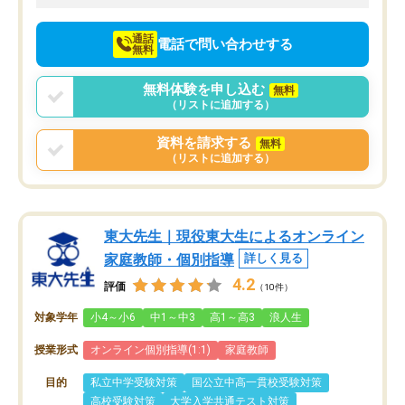
向けて頑張っています。
通話
電話で問い合わせする
無料
無料体験を申し込む
無料
（リストに追加する）
資料を請求する
無料
（リストに追加する）
東大先生｜現役東大生によるオンライン
家庭教師・個別指導
詳しく見る
4.2
評価
（10件）
対象学年
小4～小6
中1～中3
高1～高3
浪人生
授業形式
オンライン個別指導(1:1)
家庭教師
目的
私立中学受験対策
国公立中高一貫校受験対策
高校受験対策
大学入学共通テスト対策