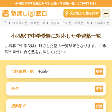
小塙駅で中学受験に対応した塾・学習塾一覧【2026年08月】
現在地から塾を探す
栃木県の塾・学習塾一覧
那須烏山市の塾・学習塾一覧
小塙駅の塾
小塙駅で中学受験に対応した学習塾一覧
小塙駅で中学受験に対応した塾の一覧結果となります。ご希
望の条件に合う塾をお探しください。
市区町村・駅
小塙駅
変更
学年
変更
授業形式
変更