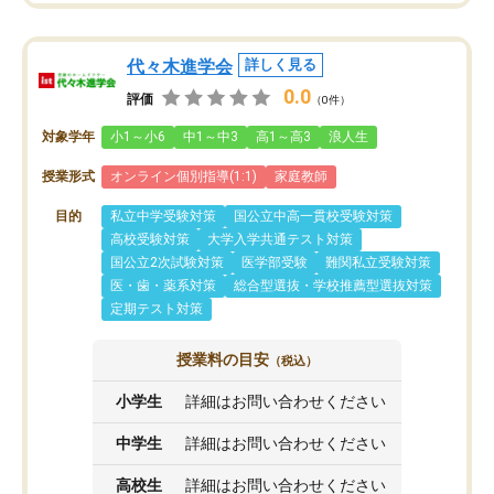
代々木進学会
詳しく見る
0.0
評価
（0件）
対象学年
小1～小6
中1～中3
高1～高3
浪人生
授業形式
オンライン個別指導(1:1)
家庭教師
目的
私立中学受験対策
国公立中高一貫校受験対策
高校受験対策
大学入学共通テスト対策
国公立2次試験対策
医学部受験
難関私立受験対策
医・歯・薬系対策
総合型選抜・学校推薦型選抜対策
定期テスト対策
授業料の目安
（税込）
小学生
詳細はお問い合わせください
中学生
詳細はお問い合わせください
高校生
詳細はお問い合わせください