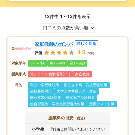
13
件中
1～13
件を表示
家庭教師のガンバ
詳しく見る
4.5
評価
（3件）
対象学年
小1～小6
中1～中3
高1～高3
授業形式
オンライン個別指導(1:1)
家庭教師
目的
私立中学受験対策
国公立中高一貫校受験対策
高校受験対策
大学入学共通テスト対策
国公立2次試験対策
難関私立受験対策
総合型選抜・学校推薦型選抜対策
定期テスト対策
授業料の目安
（税込）
小学生
詳細はお問い合わせください