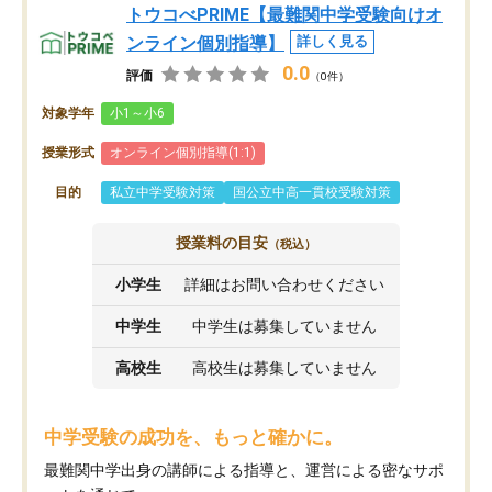
トウコべPRIME【最難関中学受験向けオ
ンライン個別指導】
詳しく見る
0.0
評価
（0件）
対象学年
小1～小6
授業形式
オンライン個別指導(1:1)
目的
私立中学受験対策
国公立中高一貫校受験対策
授業料の目安
（税込）
小学生
詳細はお問い合わせください
中学生
中学生は募集していません
高校生
高校生は募集していません
中学受験の成功を、もっと確かに。
最難関中学出身の講師による指導と、運営による密なサポ