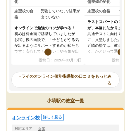
化
偏差値の変化
上がっ
志望校の合
受験していない/結果が
志望校の合格
合格し
格
出ていない
ラストスパートの１か月
オンラインで勉強のコツが学べる！
が、本当に助かりました
初めは料金面で躊躇していましたが、
共通テストに向けての追
お試し後の面談で、「子どもがやる気
に、入塾しました。田舎
が出るようにサポートするのが私たち
近隣の塾では、教えても
です！安心してください！やる気が出
く、かといって通うには
ないのは私たち講師の責任です」と言
が、トライならオンライ
投稿日：2026年03月13日
投稿日：20
ってくださり、確かに！と考えて、思
可能なので本当に助かり
い切って入塾しました。英語が苦手だ
テストの内容重視でした
ったんですが、学生の先生から学ぶこ
らないところをピンポイ
トライのオンライン個別指導塾の口コミをもっとみ
とで、勉強のコツみたいなものをつか
頂いて、とてもわかりや
る
み、徐々に成績が上がったらいいなと
していました。一生を左
思っていました。何が今足りないのか
スト、多少お金がかかっ
を的確に指導いただき、子どももびっ
思い切って入塾してよか
小塙駅の教室一覧
くりするほど楽しんでやる気を持って
塾を受けています。狙い通り、少しず
つ成績も上がり、苦手意識も無くなっ
オンライン校
詳しく見る
てきたので、さらに苦手な数学も追加
でお願いしました。来年の高校受験に
対応エリア
全国