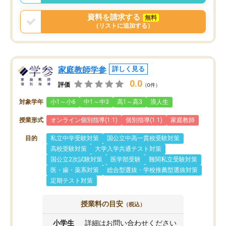
資料を請求する
無料
（リストに追加する）
家庭教師学参
詳しく見る
0.0
評価
（0件）
対象学年
小1～小6
中1～中3
高1～高3
浪人生
授業形式
オンライン個別指導(1:1)
個別指導(1:1)
家庭教師
目的
私立中学受験対策
国公立中高一貫校受験対策
高校受験対策
大学入学共通テスト対策
国公立2次試験対策
医学部受験
難関私立受験対策
医・歯・薬系対策
総合型選抜・学校推薦型選抜対策
定期テスト対策
授業料の目安
（税込）
小学生
詳細はお問い合わせください