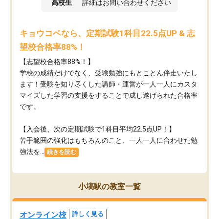
高校生
詳細はお問い合わせください
キョウコベなら、定期試験1科目22.5点UP & 志
望校合格率88%！
【志望校合格率88%！】
学校の成績だけでなく、受験勉強にもとことん伴走いたし
ます！受験を知り尽くした講師・運営が​一人一人にカスタ
マイズした学習の支援をすることで成し遂げられた合格率
です。
【入会後、次の定期試験で1科目平均22.5点UP！】
苦手範囲の強化はもちろんのこと、​一人一人に合わせた勉
強法を...
続きを読む
小塙駅の教室一覧
オンライン校
詳しく見る