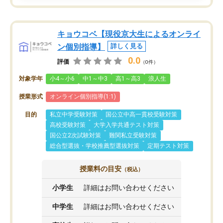
キョウコベ【現役京大生によるオンライ
ン個別指導】
詳しく見る
0.0
評価
（0件）
対象学年
小4～小6
中1～中3
高1～高3
浪人生
授業形式
オンライン個別指導(1:1)
目的
私立中学受験対策
国公立中高一貫校受験対策
高校受験対策
大学入学共通テスト対策
国公立2次試験対策
難関私立受験対策
総合型選抜・学校推薦型選抜対策
定期テスト対策
授業料の目安
（税込）
小学生
詳細はお問い合わせください
中学生
詳細はお問い合わせください