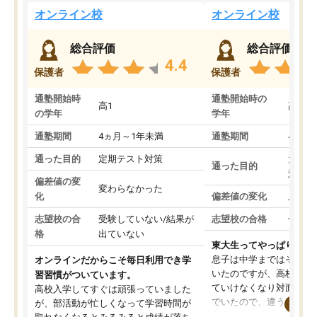
オンライン校
オンライン校
総合評価
総合評価
4.4
保護者
保護者
通塾開始時
通塾開始時の
高1
高3
の学年
学年
通塾期間
4ヵ月～1年未満
通塾期間
4ヵ月
通った目的
定期テスト対策
大学入
通った目的
対策
偏差値の変
変わらなかった
化
偏差値の変化
上がっ
志望校の合
受験していない/結果が
志望校の合格
合格し
格
出ていない
東大生ってやっぱりすご
息子は中学まではそこそ
オンラインだからこそ毎日利用でき学
いたのですが、高校に入
習習慣がついています。
ていけなくなり対面の塾
高校入学してすぐは頑張っていました
でいたので、違うアプロ
が、部活動が忙しくなって学習時間が
考えて入りました。地元