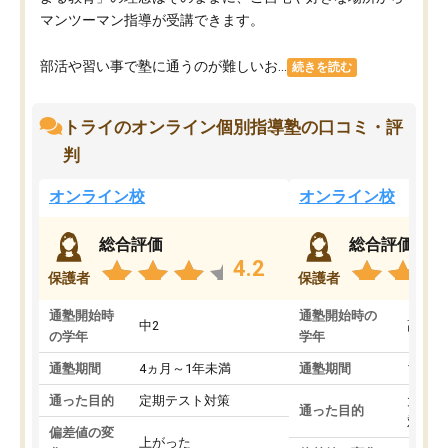
マンツーマン指導が受講できます。
部活や習い事で塾に通うのが難しいお...
続きを読む
トライのオンライン個別指導塾の口コミ・評
判
オンライン校
オンライン校
総合評価
総合評価
4.2
保護者
保護者
通塾開始時
通塾開始時の
中2
高3
の学年
学年
通塾期間
4ヵ月～1年未満
通塾期間
1～3
通った目的
定期テスト対策
大学入
通った目的
対策
偏差値の変
上がった