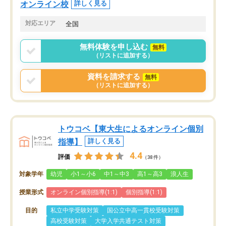
オンライン校
詳しく見る
対応エリア
全国
無料体験を申し込む
無料
（リストに追加する）
資料を請求する
無料
（リストに追加する）
トウコベ【東大生によるオンライン個別
指導】
詳しく見る
4.4
評価
（38件）
対象学年
幼児
小1～小6
中1～中3
高1～高3
浪人生
授業形式
オンライン個別指導(1:1)
個別指導(1:1)
目的
私立中学受験対策
国公立中高一貫校受験対策
高校受験対策
大学入学共通テスト対策