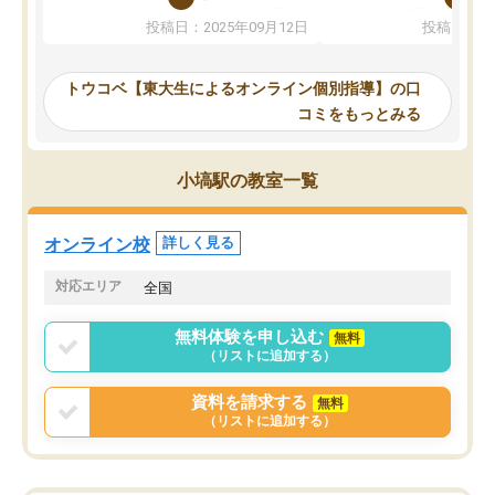
か、オプションは付帯するかなど選ぶ
教科でも)。受講科目や
投稿日：2025年09月12日
投稿日：20
事が出来ました。
めれるので、個人に合っ
講師とのマッチング後講師との初回ミ
ると思います。カリキュ
ーティングを行い、その講師で良いか
いなのがあり(有料)、受
トウコベ【東大生によるオンライン個別指導】の口
他の講師を希望するか子供との相性も
ことをどんなスケジュー
コミをもっとみる
見てから講師を決定する事ができま
くか相談したのですが、
す。
ち期待したものではなく
うちの子は、初回面談の講師の方で決
内容でした。それでも明
小塙駅の教室一覧
定しました。
やる気も出ましたし、苦
くなってきたようなので
オンラインツールを使用した単語帳の
お願いして良かったと思
オンライン校
詳しく見る
共有があり宿題もそちらで出される形
も合わなければチェンジ
でした。
娘は3科目ともずっと同
対応エリア
全国
2ヶ月で担当講師の方がお辞めになると
言う事で講師変更の申し出があり、あ
無料体験を申し込む
無料
まりに短期での変更だった為、塾に通
（リストに追加する）
う事にして退会しました。遅れも取り
戻せ、授業内容や講師の方は良かった
資料を請求する
無料
と思います。
（リストに追加する）