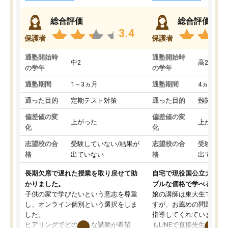
総合評価
総合評価
3.4
保護者
保護者
通塾開始時
通塾開始時
中2
高2
の学年
の学年
通塾期間
1～3ヵ月
通塾期間
4ヵ月～1
通った目的
定期テスト対策
通った目的
難関私立
偏差値の変
偏差値の変
上がった
上がった
化
化
志望校の合
受験していない/結果が
志望校の合
受験して
格
出ていない
格
出ていな
長期欠席で遅れた授業を取り戻せて助
自宅で現役国公立大学生
かりました。
ブルな価格で学べる
子供の家で学びたいという意志を尊重
娘の講師は東大生では無
し、オンライン個別という選択をしま
すが、お薦めの問題集や
した。
指導してくれています。2
ヒアリングでどのような講師が希望
もLINEで直接先生に質問