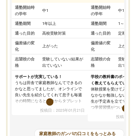
通塾開始時
通塾開始時
中1
中1
の学年
の学年
通塾期間
1年以上
通塾期間
1～3ヵ月
通った目的
高校受験対策
通った目的
定期テス
偏差値の変
偏差値の変
上がった
上がった
化
化
志望校の合
受験していない/結果が
志望校の合
受験して
格
出ていない
格
出ていな
サポートが充実している！
学校の教科書のポイント
うちは田舎で家庭教師なんてできるの
く教えてもらえている
かなと思ってましたが、オンラインで
体験授業を受けて入塾し
良い先生を紹介してくれて息子も毎週
なかなか勉強しない息子
その時間になると自分からタブレット
生が予定表を立ててくれ
を開いてzoomを繋げるようになりまし
つ学習習慣がついてきま
投稿日：2025年01月21日
た！5科目なんでもOKなのもとても気
オンラインで週に一度の
投稿日：20
に入っています
指導が無い日も予定表に
成績もだいぶ下の方でしたが、通い始
したり、LINEでわから
めて1年ほどだった今では平均点以上の
問できるのでとても助か
家庭教師のガンバの口コミをもっとみる