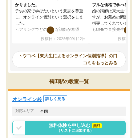
かりました。
ブルな価格で学べる
子供の家で学びたいという意志を尊重
娘の講師は東大生では無
し、オンライン個別という選択をしま
すが、お薦めの問題集や
した。
指導してくれています。2
ヒアリングでどのような講師が希望
もLINEで直接先生に質問
か、オプションは付帯するかなど選ぶ
教科でも)。受講科目や
投稿日：2025年09月12日
投稿日：20
事が出来ました。
めれるので、個人に合っ
講師とのマッチング後講師との初回ミ
ると思います。カリキュ
ーティングを行い、その講師で良いか
いなのがあり(有料)、受
トウコベ【東大生によるオンライン個別指導】の口
他の講師を希望するか子供との相性も
ことをどんなスケジュー
コミをもっとみる
見てから講師を決定する事ができま
くか相談したのですが、
す。
ち期待したものではなく
うちの子は、初回面談の講師の方で決
内容でした。それでも明
鶴田駅の教室一覧
定しました。
やる気も出ましたし、苦
くなってきたようなので
オンラインツールを使用した単語帳の
お願いして良かったと思
オンライン校
詳しく見る
共有があり宿題もそちらで出される形
も合わなければチェンジ
でした。
娘は3科目ともずっと同
対応エリア
全国
2ヶ月で担当講師の方がお辞めになると
言う事で講師変更の申し出があり、あ
無料体験を申し込む
無料
まりに短期での変更だった為、塾に通
（リストに追加する）
う事にして退会しました。遅れも取り