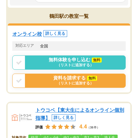
科目が増えてきました！あと1年受験ま
であるので無料の週末教室を使用しな
がら頑張って欲しいと思います！
鶴田駅の教室一覧
オンライン校
詳しく見る
対応エリア
全国
無料体験を申し込む
無料
（リストに追加する）
資料を請求する
無料
（リストに追加する）
トウコベ【東大生によるオンライン個別
指導】
詳しく見る
4.4
評価
（38件）
対象学年
幼児
小1～小6
中1～中3
高1～高3
浪人生