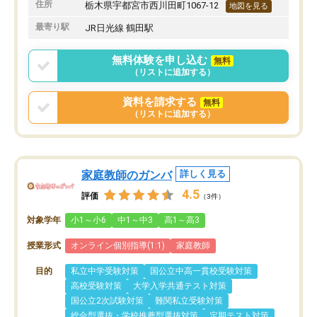
住所
栃木県宇都宮市西川田町1067-12
地図を見る
最寄り駅
JR日光線 鶴田駅
無料体験を申し込む
無料
（リストに追加する）
資料を請求する
無料
（リストに追加する）
家庭教師のガンバ
詳しく見る
4.5
評価
（3件）
対象学年
小1～小6
中1～中3
高1～高3
授業形式
オンライン個別指導(1:1)
家庭教師
目的
私立中学受験対策
国公立中高一貫校受験対策
高校受験対策
大学入学共通テスト対策
国公立2次試験対策
難関私立受験対策
総合型選抜・学校推薦型選抜対策
定期テスト対策