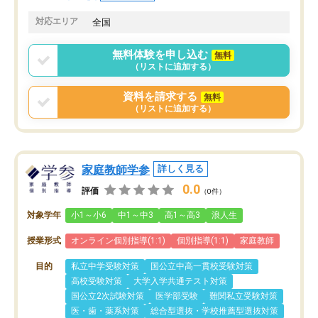
対応エリア
全国
無料体験を申し込む
無料
（リストに追加する）
資料を請求する
無料
（リストに追加する）
家庭教師学参
詳しく見る
0.0
評価
（0件）
対象学年
小1～小6
中1～中3
高1～高3
浪人生
授業形式
オンライン個別指導(1:1)
個別指導(1:1)
家庭教師
目的
私立中学受験対策
国公立中高一貫校受験対策
高校受験対策
大学入学共通テスト対策
国公立2次試験対策
医学部受験
難関私立受験対策
医・歯・薬系対策
総合型選抜・学校推薦型選抜対策