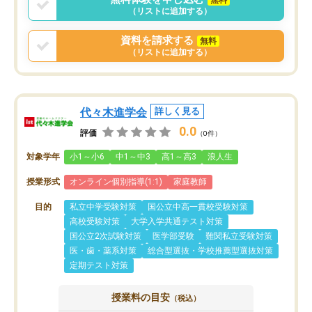
（リストに追加する）
資料を請求する
無料
（リストに追加する）
代々木進学会
詳しく見る
0.0
評価
（0件）
対象学年
小1～小6
中1～中3
高1～高3
浪人生
授業形式
オンライン個別指導(1:1)
家庭教師
目的
私立中学受験対策
国公立中高一貫校受験対策
高校受験対策
大学入学共通テスト対策
国公立2次試験対策
医学部受験
難関私立受験対策
医・歯・薬系対策
総合型選抜・学校推薦型選抜対策
定期テスト対策
授業料の目安
（税込）