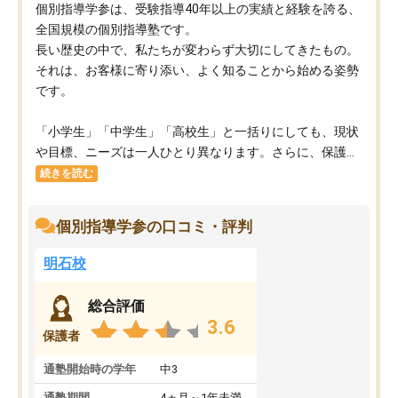
個別指導学参は、受験指導40年以上の実績と経験を誇る、
全国規模の個別指導塾です。
長い歴史の中で、私たちが変わらず大切にしてきたもの。
それは、お客様に寄り添い、よく知ることから始める姿勢
です。
「小学生」「中学生」「高校生」と一括りにしても、現状
や目標、ニーズは一人ひとり異なります。さらに、保護...
続きを読む
個別指導学参の口コミ・評判
明石校
総合評価
3.6
保護者
通塾開始時の学年
中3
通塾期間
4ヵ月～1年未満