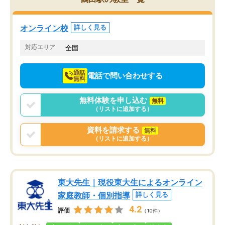
くりするほど楽しんでやる気を持って
塾を受けています。狙い通り、少しず
つ成績も上がり、苦手意識も無くなっ
オンライン校
詳しく見る
てきたので、さらに苦手な数学も追加
でお願いしました。来年の高校受験に
対応エリア
全国
向けて頑張っています。
通話
電話で問い合わせする
無料
無料体験を申し込む
無料
（リストに追加する）
資料を請求する
無料
（リストに追加する）
東大先生｜現役東大生によるオンライン
家庭教師・個別指導
詳しく見る
4.2
評価
（10件）