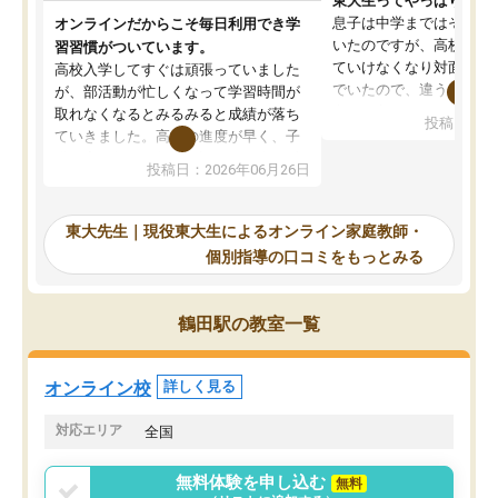
東大生ってやっぱりすご
息子は中学まではそこそ
オンラインだからこそ毎日利用でき学
いたのですが、高校に入
習習慣がついています。
ていけなくなり対面の塾
高校入学してすぐは頑張っていました
でいたので、違うアプロ
が、部活動が忙しくなって学習時間が
考えて入りました。地元
取れなくなるとみるみると成績が落ち
投稿日：20
で、当初は模試でD判定
ていきました。高校の進度が早く、子
していたのですが、やは
供も家に帰って勉強の話すると嫌な反
投稿日：2026年06月26日
験勉強に詳しく、先生か
応を示します。東大先生にお願いして
受け合格できました。ま
からは効率的な計画を先生が立ててく
自習室が毎日使えていつ
れるので、親としても安心です。毎日
東大先生｜現役東大生によるオンライン家庭教師・
るのが心強かったようで
使える自習室とかもあり、わからない
個別指導の口コミをもっとみる
謝です。
ところがあれば先生が回答してくれる
のも重宝しています。
鶴田駅の教室一覧
オンライン校
詳しく見る
対応エリア
全国
無料体験を申し込む
無料