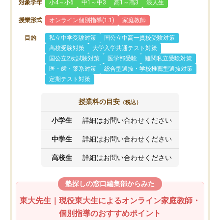
対象学年
小4～小6
中1～中3
高1～高3
浪人生
授業形式
オンライン個別指導(1:1)
家庭教師
目的
私立中学受験対策
国公立中高一貫校受験対策
高校受験対策
大学入学共通テスト対策
国公立2次試験対策
医学部受験
難関私立受験対策
医・歯・薬系対策
総合型選抜・学校推薦型選抜対策
定期テスト対策
授業料の目安
（税込）
小学生
詳細はお問い合わせください
中学生
詳細はお問い合わせください
高校生
詳細はお問い合わせください
塾探しの窓口編集部からみた
東大先生｜現役東大生によるオンライン家庭教師・
個別指導のおすすめポイント