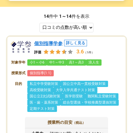
14
件中
1～14
件を表示
個別指導学参
詳しく見る
3.6
評価
（1件）
対象学年
小1～小6
中1～中3
高1～高3
浪人生
授業形式
個別指導(1:1)
目的
私立中学受験対策
国公立中高一貫校受験対策
高校受験対策
大学入学共通テスト対策
国公立2次試験対策
医学部受験
難関私立受験対策
医・歯・薬系対策
総合型選抜・学校推薦型選抜対策
定期テスト対策
授業料の目安
（税込）