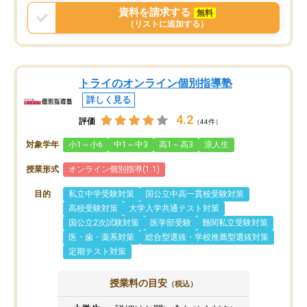
戻せ、授業内容や講師の方は良かった
資料を請求する
無料
と思います。
（リストに追加する）
トライのオンライン個別指導塾
詳しく見る
4.2
評価
（44件）
対象学年
小1～小6
中1～中3
高1～高3
浪人生
授業形式
オンライン個別指導(1:1)
目的
私立中学受験対策
国公立中高一貫校受験対策
高校受験対策
大学入学共通テスト対策
国公立2次試験対策
医学部受験
難関私立受験対策
医・歯・薬系対策
総合型選抜・学校推薦型選抜対策
定期テスト対策
授業料の目安
（税込）