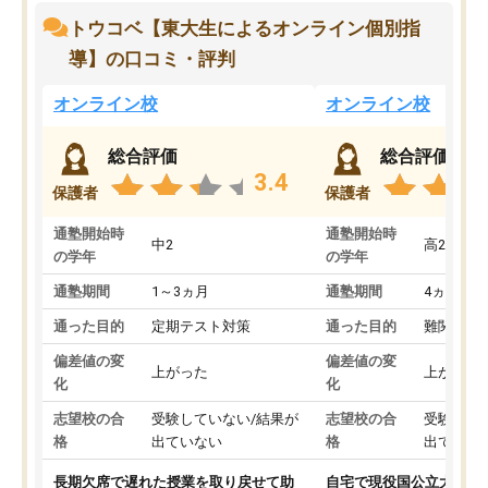
トウコベ【東大生によるオンライン個別指
導】の口コミ・評判
オンライン校
オンライン校
総合評価
総合評価
3.4
保護者
保護者
通塾開始時
通塾開始時
中2
高2
の学年
の学年
通塾期間
1～3ヵ月
通塾期間
4ヵ月～1
通った目的
定期テスト対策
通った目的
難関私立
偏差値の変
偏差値の変
上がった
上がった
化
化
志望校の合
受験していない/結果が
志望校の合
受験して
格
出ていない
格
出ていな
長期欠席で遅れた授業を取り戻せて助
自宅で現役国公立大学生