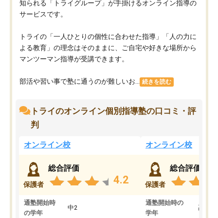
知られる「トライグループ」が手掛けるオンライン指導の
サービスです。
トライの「一人ひとりの個性に合わせた指導」「人の力に
よる教育」の理念はそのままに、ご自宅や好きな場所から
マンツーマン指導が受講できます。
部活や習い事で塾に通うのが難しいお...
続きを読む
トライのオンライン個別指導塾の口コミ・評
判
オンライン校
オンライン校
総合評価
総合評価
4.2
保護者
保護者
通塾開始時
通塾開始時の
中2
高3
の学年
学年