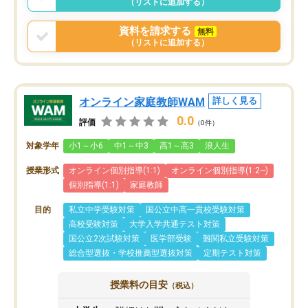
（リストに追加する）
資料を請求する
無料
（リストに追加する）
オンライン家庭教師WAM
詳しく見る
0.0
評価
（0件）
対象学年
小1～小6
中1～中3
高1～高3
浪人生
授業形式
オンライン個別指導(1:1)
オンライン個別指導(1:2~)
個別指導(1:1)
家庭教師
目的
私立中学受験対策
国公立中高一貫校受験対策
高校受験対策
大学入学共通テスト対策
国公立2次試験対策
医学部受験
難関私立受験対策
総合型選抜・学校推薦型選抜対策
定期テスト対策
授業料の目安
（税込）