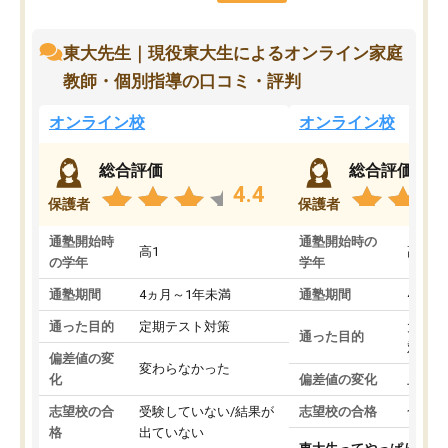
東大先生｜現役東大生によるオンライン家庭
教師・個別指導の口コミ・評判
オンライン校
オンライン校
総合評価
総合評価
4.4
保護者
保護者
通塾開始時
通塾開始時の
高1
高3
の学年
学年
通塾期間
4ヵ月～1年未満
通塾期間
4ヵ月
通った目的
定期テスト対策
大学入
通った目的
対策
偏差値の変
変わらなかった
化
偏差値の変化
上がっ
志望校の合
受験していない/結果が
志望校の合格
合格し
格
出ていない