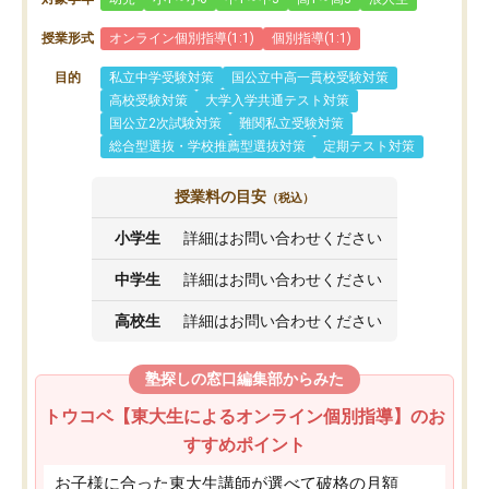
授業形式
オンライン個別指導(1:1)
個別指導(1:1)
目的
私立中学受験対策
国公立中高一貫校受験対策
高校受験対策
大学入学共通テスト対策
国公立2次試験対策
難関私立受験対策
総合型選抜・学校推薦型選抜対策
定期テスト対策
授業料の目安
（税込）
小学生
詳細はお問い合わせください
中学生
詳細はお問い合わせください
高校生
詳細はお問い合わせください
塾探しの窓口編集部からみた
トウコベ【東大生によるオンライン個別指導】のお
すすめポイント
お子様に合った東大生講師が選べて破格の月額