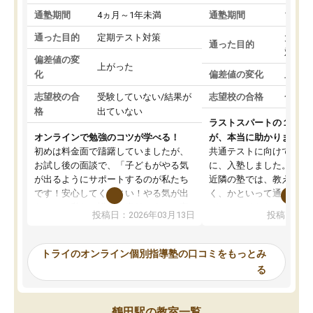
通塾期間
4ヵ月～1年未満
通塾期間
1～3
通った目的
定期テスト対策
大学入
通った目的
対策
偏差値の変
上がった
化
偏差値の変化
上がっ
志望校の合
受験していない/結果が
志望校の合格
合格し
格
出ていない
ラストスパートの１か月
オンラインで勉強のコツが学べる！
が、本当に助かりました
初めは料金面で躊躇していましたが、
共通テストに向けての追
お試し後の面談で、「子どもがやる気
に、入塾しました。田舎
が出るようにサポートするのが私たち
近隣の塾では、教えても
です！安心してください！やる気が出
く、かといって通うには
ないのは私たち講師の責任です」と言
が、トライならオンライ
投稿日：2026年03月13日
投稿日：20
ってくださり、確かに！と考えて、思
可能なので本当に助かり
い切って入塾しました。英語が苦手だ
テストの内容重視でした
ったんですが、学生の先生から学ぶこ
らないところをピンポイ
トライのオンライン個別指導塾の口コミをもっとみ
とで、勉強のコツみたいなものをつか
頂いて、とてもわかりや
る
み、徐々に成績が上がったらいいなと
していました。一生を左
思っていました。何が今足りないのか
スト、多少お金がかかっ
を的確に指導いただき、子どももびっ
思い切って入塾してよか
鶴田駅の教室一覧