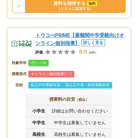
資料を請求する
無料
（リストに追加する）
トウコべPRIME【最難関中学受験向けオ
ンライン個別指導】
詳しく見る
0.0
評価
（0件）
対象学年
小1～小6
授業形式
オンライン個別指導(1:1)
目的
私立中学受験対策
国公立中高一貫校受験対策
授業料の目安
（税込）
小学生
詳細はお問い合わせください
中学生
中学生は募集していません
高校生
高校生は募集していません