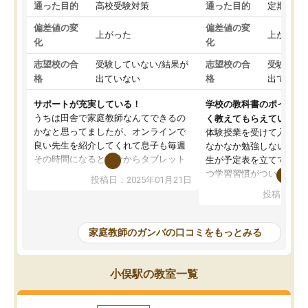
通った目的
高校受験対策
通った目的
定期テス
偏差値の変
偏差値の変
上がった
上がった
化
化
志望校の合
受験していない/結果が
志望校の合
受験して
格
出ていない
格
出ていな
サポートが充実している！
学校の教科書のポイント
うちは田舎で家庭教師なんてできるの
く教えてもらえている
かなと思ってましたが、オンラインで
体験授業を受けて入塾し
良い先生を紹介してくれて息子も毎週
なかなか勉強しない息子
その時間になると自分からタブレット
生が予定表を立ててくれ
を開いてzoomを繋げるようになりまし
つ学習習慣がついてきま
投稿日：2025年01月21日
た！5科目なんでもOKなのもとても気
オンラインで週に一度の
投稿日：20
に入っています
指導が無い日も予定表に
成績もだいぶ下の方でしたが、通い始
したり、LINEでわから
めて1年ほどだった今では平均点以上の
問できるのでとても助か
家庭教師のガンバの口コミをもっとみる
科目が増えてきました！あと1年受験ま
であるので無料の週末教室を使用しな
がら頑張って欲しいと思います！
小俣駅の教室一覧