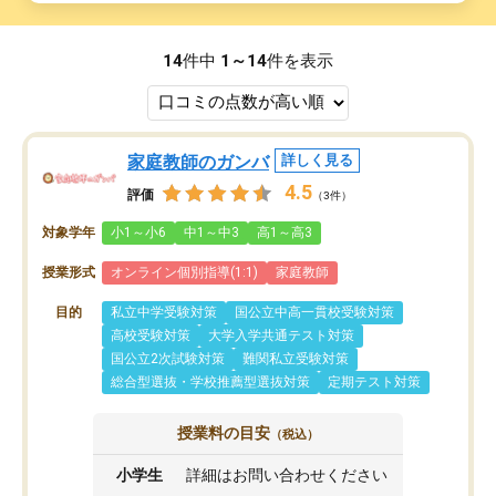
14
件中
1～14
件を表示
家庭教師のガンバ
詳しく見る
4.5
評価
（3件）
対象学年
小1～小6
中1～中3
高1～高3
授業形式
オンライン個別指導(1:1)
家庭教師
目的
私立中学受験対策
国公立中高一貫校受験対策
高校受験対策
大学入学共通テスト対策
国公立2次試験対策
難関私立受験対策
総合型選抜・学校推薦型選抜対策
定期テスト対策
授業料の目安
（税込）
小学生
詳細はお問い合わせください