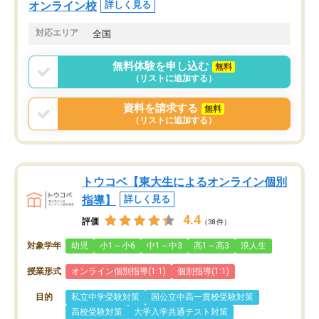
オンライン校
詳しく見る
対応エリア
全国
無料体験を申し込む
無料
（リストに追加する）
資料を請求する
無料
（リストに追加する）
トウコベ【東大生によるオンライン個別
指導】
詳しく見る
4.4
評価
（38件）
対象学年
幼児
小1～小6
中1～中3
高1～高3
浪人生
授業形式
オンライン個別指導(1:1)
個別指導(1:1)
目的
私立中学受験対策
国公立中高一貫校受験対策
高校受験対策
大学入学共通テスト対策