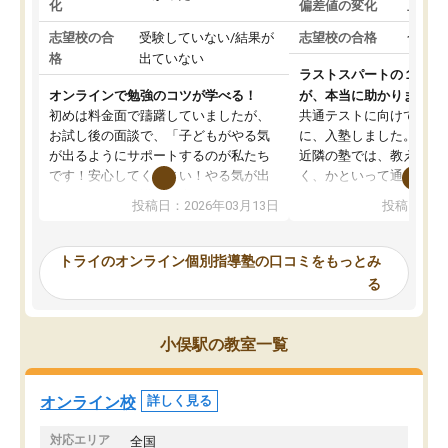
化
偏差値の変化
上がっ
志望校の合
受験していない/結果が
志望校の合格
合格し
格
出ていない
ラストスパートの１か月
オンラインで勉強のコツが学べる！
が、本当に助かりました
初めは料金面で躊躇していましたが、
共通テストに向けての追
お試し後の面談で、「子どもがやる気
に、入塾しました。田舎
が出るようにサポートするのが私たち
近隣の塾では、教えても
です！安心してください！やる気が出
く、かといって通うには
ないのは私たち講師の責任です」と言
が、トライならオンライ
投稿日：2026年03月13日
投稿日：20
ってくださり、確かに！と考えて、思
可能なので本当に助かり
い切って入塾しました。英語が苦手だ
テストの内容重視でした
ったんですが、学生の先生から学ぶこ
らないところをピンポイ
トライのオンライン個別指導塾の口コミをもっとみ
とで、勉強のコツみたいなものをつか
頂いて、とてもわかりや
る
み、徐々に成績が上がったらいいなと
していました。一生を左
思っていました。何が今足りないのか
スト、多少お金がかかっ
を的確に指導いただき、子どももびっ
思い切って入塾してよか
小俣駅の教室一覧
くりするほど楽しんでやる気を持って
塾を受けています。狙い通り、少しず
つ成績も上がり、苦手意識も無くなっ
オンライン校
詳しく見る
てきたので、さらに苦手な数学も追加
でお願いしました。来年の高校受験に
対応エリア
全国