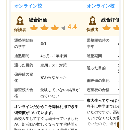
オンライン校
オンライン校
総合評価
総合評価
4.4
保護者
保護者
通塾開始時
通塾開始時の
高1
高3
の学年
学年
通塾期間
4ヵ月～1年未満
通塾期間
4ヵ月
通った目的
定期テスト対策
大学入
通った目的
対策
偏差値の変
変わらなかった
化
偏差値の変化
上がっ
志望校の合
受験していない/結果が
志望校の合格
合格し
格
出ていない
東大生ってやっぱりすご
息子は中学まではそこそ
オンラインだからこそ毎日利用でき学
いたのですが、高校に入
習習慣がついています。
ていけなくなり対面の塾
高校入学してすぐは頑張っていました
でいたので、違うアプロ
が、部活動が忙しくなって学習時間が
考えて入りました。地元