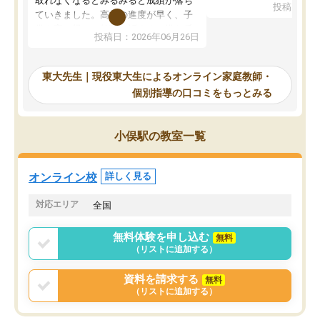
取れなくなるとみるみると成績が落ち
投稿日：20
で、当初は模試でD判定
ていきました。高校の進度が早く、子
していたのですが、やは
供も家に帰って勉強の話すると嫌な反
投稿日：2026年06月26日
験勉強に詳しく、先生か
応を示します。東大先生にお願いして
受け合格できました。ま
からは効率的な計画を先生が立ててく
自習室が毎日使えていつ
れるので、親としても安心です。毎日
東大先生｜現役東大生によるオンライン家庭教師・
るのが心強かったようで
使える自習室とかもあり、わからない
個別指導の口コミをもっとみる
謝です。
ところがあれば先生が回答してくれる
のも重宝しています。
小俣駅の教室一覧
オンライン校
詳しく見る
対応エリア
全国
無料体験を申し込む
無料
（リストに追加する）
資料を請求する
無料
（リストに追加する）