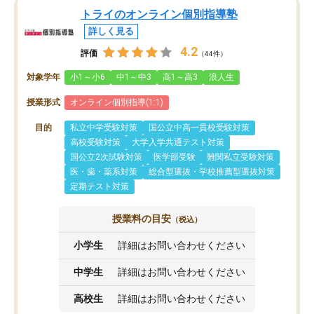
トライのオンライン個別指導塾
詳しく見る
4.2
評価
（44件）
対象学年
小1～小6
中1～中3
高1～高3
浪人生
授業形式
オンライン個別指導(1:1)
目的
私立中学受験対策
国公立中高一貫校受験対策
高校受験対策
大学入学共通テスト対策
国公立2次試験対策
医学部受験
難関私立受験対策
医・歯・薬系対策
総合型選抜・学校推薦型選抜対策
定期テスト対策
授業料の目安
（税込）
小学生
詳細はお問い合わせください
中学生
詳細はお問い合わせください
高校生
詳細はお問い合わせください