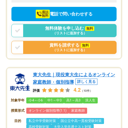
向けて頑張っています。
通話
電話で問い合わせする
無料
無料体験を申し込む
無料
（リストに追加する）
資料を請求する
無料
（リストに追加する）
東大先生｜現役東大生によるオンライン
家庭教師・個別指導
詳しく見る
4.2
評価
（10件）
対象学年
小4～小6
中1～中3
高1～高3
浪人生
授業形式
オンライン個別指導(1:1)
家庭教師
目的
私立中学受験対策
国公立中高一貫校受験対策
高校受験対策
大学入学共通テスト対策