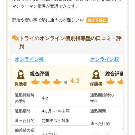
マンツーマン指導が受講できます。
部活や習い事で塾に通うのが難しいお...
続きを読む
トライのオンライン個別指導塾の口コミ・評
判
オンライン校
オンライン校
総合評価
総合評価
4.2
保護者
保護者
通塾開始時
通塾開始時の
中2
高3
の学年
学年
通塾期間
4ヵ月～1年未満
通塾期間
1～3
通った目的
定期テスト対策
大学入
通った目的
対策
偏差値の変
上がった