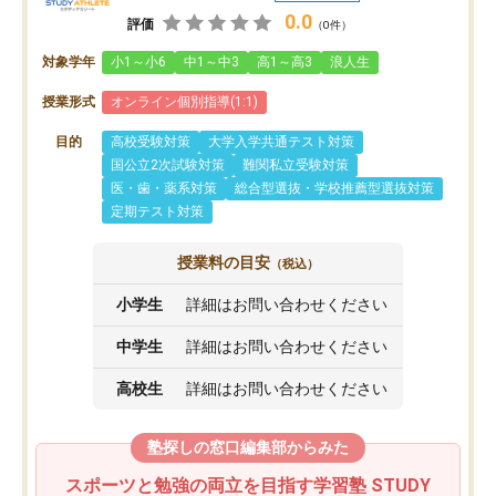
0.0
評価
（0件）
対象学年
小1～小6
中1～中3
高1～高3
浪人生
授業形式
オンライン個別指導(1:1)
目的
高校受験対策
大学入学共通テスト対策
国公立2次試験対策
難関私立受験対策
医・歯・薬系対策
総合型選抜・学校推薦型選抜対策
定期テスト対策
授業料の目安
（税込）
小学生
詳細はお問い合わせください
中学生
詳細はお問い合わせください
高校生
詳細はお問い合わせください
塾探しの窓口編集部からみた
スポーツと勉強の両立を目指す学習塾 STUDY