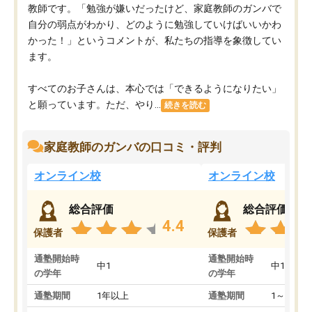
教師です。「勉強が嫌いだったけど、家庭教師のガンバで
自分の弱点がわかり、どのように勉強していけばいいかわ
かった！」というコメントが、私たちの指導を象徴してい
ます。
すべてのお子さんは、本心では「できるようになりたい」
と願っています。ただ、やり...
続きを読む
家庭教師のガンバの口コミ・評判
オンライン校
オンライン校
総合評価
総合評価
4.4
保護者
保護者
通塾開始時
通塾開始時
中1
中1
の学年
の学年
通塾期間
1年以上
通塾期間
1～3ヵ月