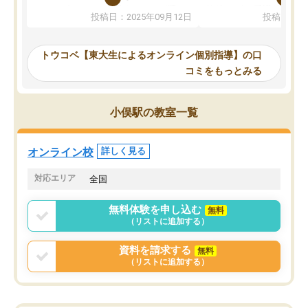
か、オプションは付帯するかなど選ぶ
教科でも)。受講科目や
投稿日：2025年09月12日
投稿日：20
事が出来ました。
めれるので、個人に合っ
講師とのマッチング後講師との初回ミ
ると思います。カリキュ
ーティングを行い、その講師で良いか
いなのがあり(有料)、受
トウコベ【東大生によるオンライン個別指導】の口
他の講師を希望するか子供との相性も
ことをどんなスケジュー
コミをもっとみる
見てから講師を決定する事ができま
くか相談したのですが、
す。
ち期待したものではなく
うちの子は、初回面談の講師の方で決
内容でした。それでも明
小俣駅の教室一覧
定しました。
やる気も出ましたし、苦
くなってきたようなので
オンラインツールを使用した単語帳の
お願いして良かったと思
オンライン校
詳しく見る
共有があり宿題もそちらで出される形
も合わなければチェンジ
でした。
娘は3科目ともずっと同
対応エリア
全国
2ヶ月で担当講師の方がお辞めになると
言う事で講師変更の申し出があり、あ
無料体験を申し込む
無料
まりに短期での変更だった為、塾に通
（リストに追加する）
う事にして退会しました。遅れも取り
戻せ、授業内容や講師の方は良かった
資料を請求する
無料
と思います。
（リストに追加する）