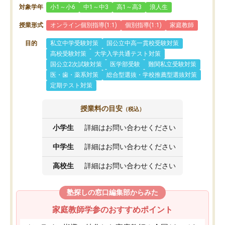
対象学年
小1～小6
中1～中3
高1～高3
浪人生
授業形式
オンライン個別指導(1:1)
個別指導(1:1)
家庭教師
目的
私立中学受験対策
国公立中高一貫校受験対策
高校受験対策
大学入学共通テスト対策
国公立2次試験対策
医学部受験
難関私立受験対策
医・歯・薬系対策
総合型選抜・学校推薦型選抜対策
定期テスト対策
授業料の目安
（税込）
小学生
詳細はお問い合わせください
中学生
詳細はお問い合わせください
高校生
詳細はお問い合わせください
塾探しの窓口編集部からみた
家庭教師学参のおすすめポイント