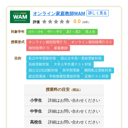
オンライン家庭教師WAM
詳しく見る
0.0
評価
（0件）
対象学年
小1～小6
中1～中3
高1～高3
浪人生
授業形式
オンライン個別指導(1:1)
オンライン個別指導(1:2~)
個別指導(1:1)
家庭教師
目的
私立中学受験対策
国公立中高一貫校受験対策
高校受験対策
大学入学共通テスト対策
国公立2次試験対策
医学部受験
難関私立受験対策
総合型選抜・学校推薦型選抜対策
定期テスト対策
授業料の目安
（税込）
小学生
詳細はお問い合わせください
中学生
詳細はお問い合わせください
高校生
詳細はお問い合わせください