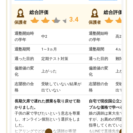
総合評価
総合評価
3.4
保護者
保護者
通塾開始時
通塾開始時
中2
高2
の学年
の学年
通塾期間
1～3ヵ月
通塾期間
4ヵ月～1
通った目的
定期テスト対策
通った目的
難関私立
偏差値の変
偏差値の変
上がった
上がった
化
化
志望校の合
受験していない/結果が
志望校の合
受験して
格
出ていない
格
出ていな
長期欠席で遅れた授業を取り戻せて助
自宅で現役国公立大学生
かりました。
ブルな価格で学べる
子供の家で学びたいという意志を尊重
娘の講師は東大生では無
し、オンライン個別という選択をしま
すが、お薦めの問題集や
した。
指導してくれています。2
ヒアリングでどのような講師が希望
もLINEで直接先生に質問