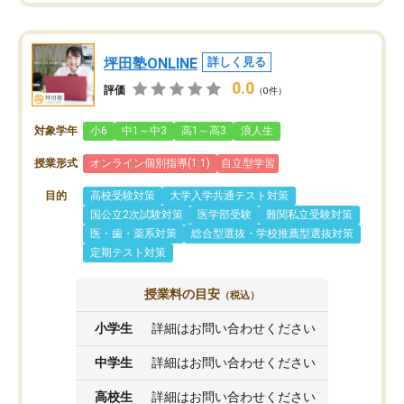
坪田塾ONLINE
詳しく見る
0.0
評価
（0件）
対象学年
小6
中1～中3
高1～高3
浪人生
授業形式
オンライン個別指導(1:1)
自立型学習
目的
高校受験対策
大学入学共通テスト対策
国公立2次試験対策
医学部受験
難関私立受験対策
医・歯・薬系対策
総合型選抜・学校推薦型選抜対策
定期テスト対策
授業料の目安
（税込）
小学生
詳細はお問い合わせください
中学生
詳細はお問い合わせください
高校生
詳細はお問い合わせください