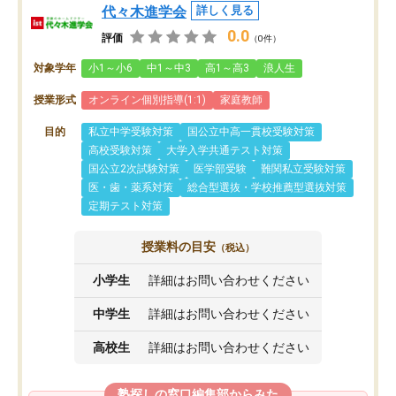
代々木進学会
詳しく見る
0.0
評価
（0件）
対象学年
小1～小6
中1～中3
高1～高3
浪人生
授業形式
オンライン個別指導(1:1)
家庭教師
目的
私立中学受験対策
国公立中高一貫校受験対策
高校受験対策
大学入学共通テスト対策
国公立2次試験対策
医学部受験
難関私立受験対策
医・歯・薬系対策
総合型選抜・学校推薦型選抜対策
定期テスト対策
授業料の目安
（税込）
小学生
詳細はお問い合わせください
中学生
詳細はお問い合わせください
高校生
詳細はお問い合わせください
塾探しの窓口編集部からみた