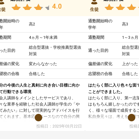
4.0
生徒
生徒
塾開始時の
通塾開始時の
高2
高3
年
学年
塾期間
4ヵ月～1年未満
通塾期間
1～3ヵ月
総合型選抜・学校推薦型選抜
総合型選
った目的
通った目的
対策
対策
差値の変化
変わらなかった
偏差値の変化
上がった
望校の合格
合格した
志望校の合格
合格した
分の今後の人生と真剣に向き合い目標に向か
はたらく部に入り色々な面
て行動できる環境
ことができました。
会人講師をメインとしたサービスであり、
はたらく部に入り、第一志
々な業界を経験した社会人講師が学生の「や
はもちろん嬉しかったので
てみたい」に対して現実的なアドバイスを行
く、様々な場面で成長する
てくれます。基本応援ベースなので自分の興
私自身元々は、考えを文字
分野について学生知識では思いつかない部分
意だったのですが、人前で
投稿日：2025年03月22日
投稿日
で深ぼる事が出来ます。
ケーションをとることが苦
合型選抜対策として志望理由書・面接・小論
しかし、はたらく部に入り