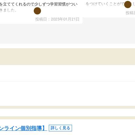
をつけていくことができま
を立ててくれるので少しずつ学習習慣がつい
期テストの成績が10点以上
きました。
投稿日
ても喜んでいます。
ンラインで週に一度の受講ですが、指導が無
投稿日：2025年01月21日
日も予定表に基づいて勉強したり、LINEでわ
らないところを質問できるのでとても助かっ
います。
ンライン個別指導】
詳しく見る