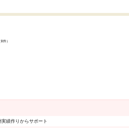
（8件）
動実績作りからサポート