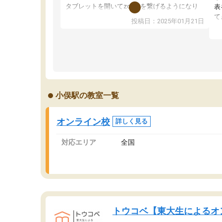
タブレットを開いてzoomを繋げるようになり
表
ました！5科目なんでもOKなのもとても気に入
て
投稿日：2025年01月21日
っています
オ
成績もだいぶ下の方でしたが、通い始めて1年ほ
い
どだった今では平均点以上の科目が増えてきま
か
した！あと1年受験まであるので無料の週末教室
て
を使用しながら頑張って欲しいと思います！
小俣駅の教室一覧
オンライン校
詳しく見る
対応エリア
全国
トウコベ【東大生によるオ