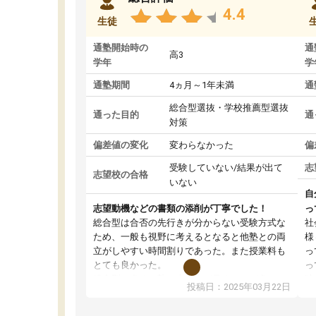
4.4
生徒
通塾開始時の
通
高3
学年
学
通塾期間
4ヵ月～1年未満
通
総合型選抜・学校推薦型選抜
通った目的
通
対策
偏差値の変化
変わらなかった
偏
受験していない/結果が出て
志
志望校の合格
いない
自
志望動機などの書類の添削が丁寧でした！
っ
総合型は合否の先行きが分からない受験方式な
社
ため、一般も視野に考えるとなると他塾との両
様
立がしやすい時間割りであった。また授業料も
っ
とても良かった。
っ
総合型の多くの塾は大学生が見ることが多い
味
投稿日：2025年03月22日
が、はたらく部総合型コースは大学生の目だけ
ま
でなく、数人の大人にも目を通して頂ける。そ
総