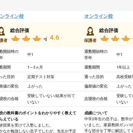
ンライン校
オンライン校
総合評価
総合評価
4.6
護者
保護者
塾開始時の
通塾開始時の
中1
中1
年
学年
塾期間
1～3ヵ月
通塾期間
1年以上
った目的
定期テスト対策
通った目的
高校受験
差値の変化
上がった
偏差値の変化
上がった
受験していない/結果が出て
受験して
望校の合格
志望校の合格
いない
いない
校の教科書のポイントをわかりやすく教えて
成績について
中学2年生の息子は、数学
らえている
いました。家庭教師ガンバ
験授業を受けて入塾しました。
手な部分を丁寧に解説して
かなか勉強しない息子でしたが、先生が予定