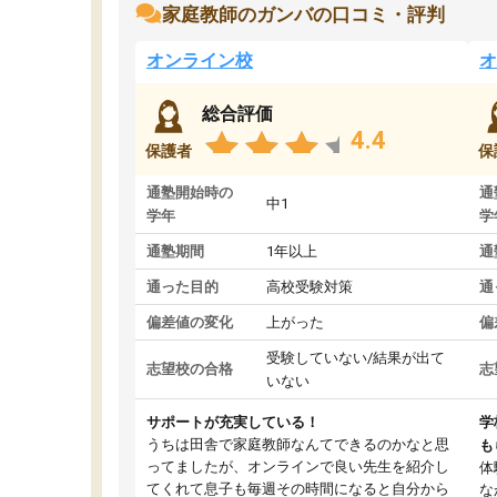
家庭教師のガンバの口コミ・評判
オンライン校
オ
総合評価
4.4
保護者
保
通塾開始時の
通
中1
学年
学
通塾期間
1年以上
通
通った目的
高校受験対策
通
偏差値の変化
上がった
偏
受験していない/結果が出て
志望校の合格
志
いない
サポートが充実している！
学
うちは田舎で家庭教師なんてできるのかなと思
も
ってましたが、オンラインで良い先生を紹介し
体
てくれて息子も毎週その時間になると自分から
な