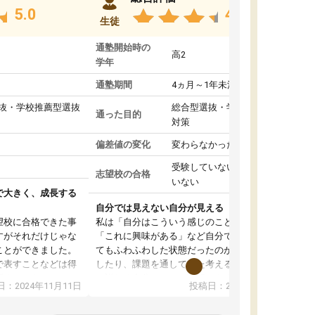
5.0
4.8
生徒
通塾開始時の
高2
学年
通塾期間
4ヵ月～1年未満
抜・学校推薦型選抜
総合型選抜・学校推薦型選抜
通った目的
対策
偏差値の変化
変わらなかった
受験していない/結果が出て
志望校の合格
いない
で大きく、成長する
自分では見えない自分が見える
望校に合格できた事
私は「自分はこういう感じのことがしたい」
すがそれだけじゃな
「これに興味がある」など自分で自己分析をし
ことができました。
てもふわふわした状態だったのが、コーチと話
で表すことなどは得
したり、課題を通してまた考えることで、もっ
話すことやコミュニ
と詳しく自分のことが理解できました。いつで
：2024年11月11日
投稿日：2024年10月31日
手でした。
も質問できるので、そこも1つの魅力です。ま
同じ学年の方々と関
た、はたらく部にいる生徒達は意識高い系の子