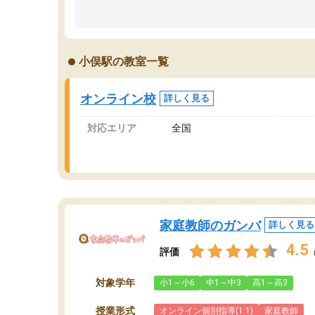
のため多くの意見を聞くことができ、より良い
文
ものを推敲することが可能だ。
て
どの人も優しく、親身に接してくださるのでや
う
る気も出て、良かったです！！
計
小俣駅の教室一覧
る
い
会
オンライン校
詳しく見る
の
対応エリア
全国
家庭教師のガンバ
詳しく見る
4.5
評価
対象学年
小1～小6
中1～中3
高1～高3
授業形式
オンライン個別指導(1:1)
家庭教師