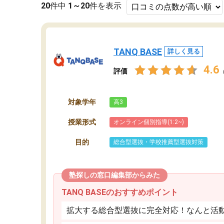
20
件中
1～20
件を表示
TANQ BASE
詳しく見る
4.6
評価
対象学年
高3
授業形式
オンライン個別指導(1:2~)
目的
総合型選抜・学校推薦型選抜対策
塾探しの窓口編集部からみた
TANQ BASEのおすすめポイント
拡大する総合型選抜に完全対応！なんと活