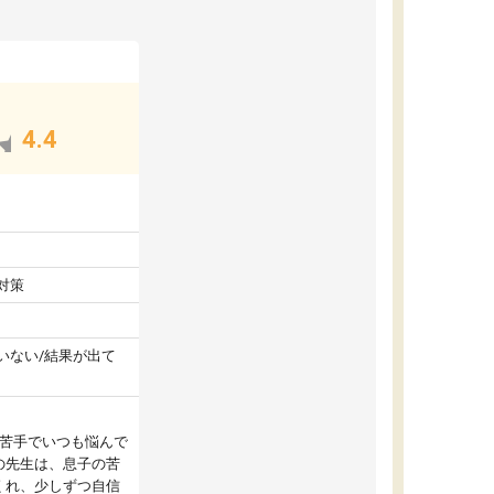
4.4
対策
いない/結果が出て
が苦手でいつも悩んで
の先生は、息子の苦
くれ、少しずつ自信