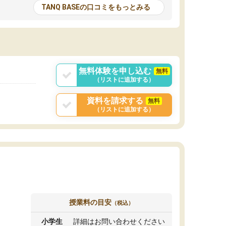
とる機会が増えたり
が多いので、その子達に感化されて自分も『も
TANQ BASEの口コミをもっとみる
次試験対策の面接練
っと何かに取り組んでみよう』と思えます。
てもらい飛躍的に成
はたらく部はオンラインなので、色々な場所の
面接自体も試験まで
コーチも生徒がいて、みんなフレンドリーなの
した。その結果本番
で気軽に話せるのでとても楽しいです。
りと伝えることもで
ことができました。
無料体験を申し込む
無料
（リストに追加する）
資料を請求する
無料
（リストに追加する）
授業料の目安
（税込）
小学生
詳細はお問い合わせください