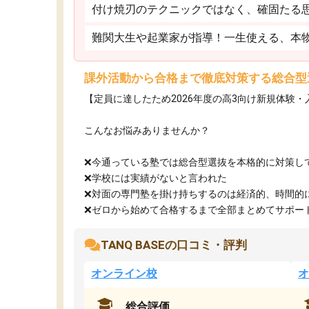
付け焼刃のテクニックではなく、確固たる
難関大生や起業家が指導！一生使える、本
課外活動から合格まで徹底対策する総合型
【定員に達したため2026年度の高3向け新規体験
こんなお悩みありませんか？
❌今通っている塾では総合型選抜を本格的に対策し
❌学校には実績がないと言われた
❌対面の専門塾を掛け持ちするのは経済的、時間的
❌ゼロから始めて合格するまで全部まとめてサポート.
TANQ BASEの口コミ・評判
オンライン校
オ
総合評価