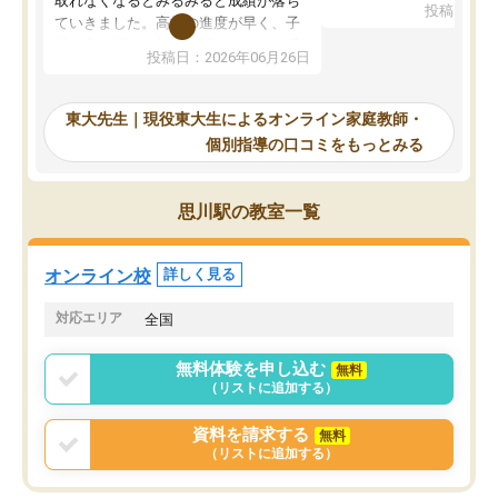
取れなくなるとみるみると成績が落ち
投稿日：20
で、当初は模試でD判定
ていきました。高校の進度が早く、子
していたのですが、やは
供も家に帰って勉強の話すると嫌な反
投稿日：2026年06月26日
験勉強に詳しく、先生か
応を示します。東大先生にお願いして
受け合格できました。ま
からは効率的な計画を先生が立ててく
自習室が毎日使えていつ
れるので、親としても安心です。毎日
東大先生｜現役東大生によるオンライン家庭教師・
るのが心強かったようで
使える自習室とかもあり、わからない
個別指導の口コミをもっとみる
謝です。
ところがあれば先生が回答してくれる
のも重宝しています。
思川駅の教室一覧
オンライン校
詳しく見る
対応エリア
全国
無料体験を申し込む
無料
（リストに追加する）
資料を請求する
無料
（リストに追加する）