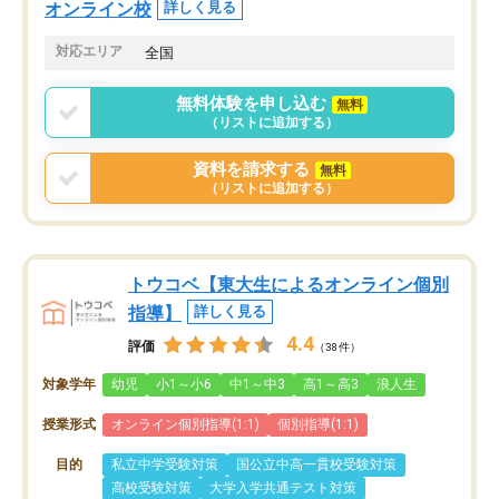
オンライン校
詳しく見る
対応エリア
全国
無料体験を申し込む
無料
（リストに追加する）
資料を請求する
無料
（リストに追加する）
トウコベ【東大生によるオンライン個別
指導】
詳しく見る
4.4
評価
（38件）
対象学年
幼児
小1～小6
中1～中3
高1～高3
浪人生
授業形式
オンライン個別指導(1:1)
個別指導(1:1)
目的
私立中学受験対策
国公立中高一貫校受験対策
高校受験対策
大学入学共通テスト対策