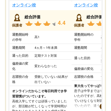
オンライン校
オンライン校
総合評価
総合評価
4.4
保護者
保護者
通塾開始時
通塾開始時の
高1
高3
の学年
学年
通塾期間
4ヵ月～1年未満
通塾期間
4ヵ月
通った目的
定期テスト対策
大学入
通った目的
対策
偏差値の変
変わらなかった
化
偏差値の変化
上がっ
志望校の合
受験していない/結果が
志望校の合格
合格し
格
出ていない
東大生ってやっぱりすご
息子は中学まではそこそ
オンラインだからこそ毎日利用でき学
いたのですが、高校に入
習習慣がついています。
ていけなくなり対面の塾
高校入学してすぐは頑張っていました
でいたので、違うアプロ
が、部活動が忙しくなって学習時間が
考えて入りました。地元