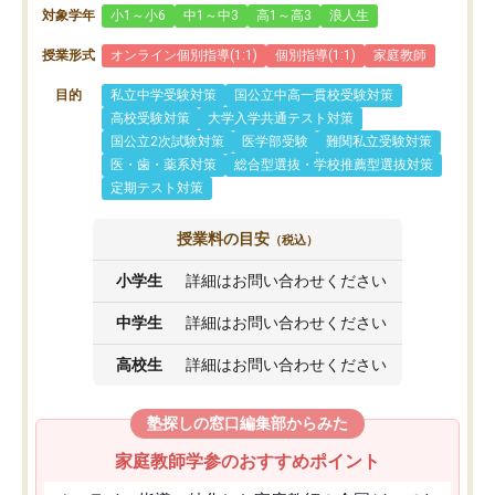
対象学年
小1～小6
中1～中3
高1～高3
浪人生
授業形式
オンライン個別指導(1:1)
個別指導(1:1)
家庭教師
目的
私立中学受験対策
国公立中高一貫校受験対策
高校受験対策
大学入学共通テスト対策
国公立2次試験対策
医学部受験
難関私立受験対策
医・歯・薬系対策
総合型選抜・学校推薦型選抜対策
定期テスト対策
授業料の目安
（税込）
小学生
詳細はお問い合わせください
中学生
詳細はお問い合わせください
高校生
詳細はお問い合わせください
塾探しの窓口編集部からみた
家庭教師学参のおすすめポイント