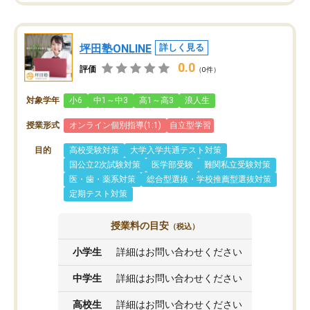
坪田塾ONLINE
詳しく見る
0.0
評価
（0件）
対象学年
小6
中1～中3
高1～高3
浪人生
授業形式
オンライン個別指導(1:1)
自立型学習
目的
高校受験対策
大学入学共通テスト対策
国公立2次試験対策
医学部受験
難関私立受験対策
医・歯・薬系対策
総合型選抜・学校推薦型選抜対策
定期テスト対策
授業料の目安
（税込）
小学生
詳細はお問い合わせください
中学生
詳細はお問い合わせください
高校生
詳細はお問い合わせください