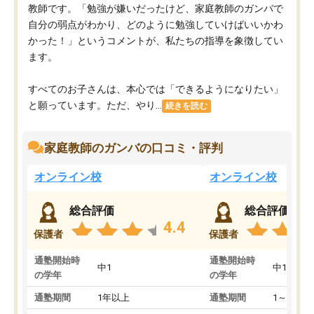
教師です。「勉強が嫌いだったけど、家庭教師のガンバで
自分の弱点がわかり、どのように勉強していけばいいかわ
かった！」というコメントが、私たちの指導を象徴してい
ます。
すべてのお子さんは、本心では「できるようになりたい」
と願っています。ただ、やり...
続きを読む
家庭教師のガンバの口コミ・評判
オンライン校
オンライン校
総合評価
総合評価
4.4
保護者
保護者
通塾開始時
通塾開始時
中1
中1
の学年
の学年
通塾期間
1年以上
通塾期間
1～3ヵ月