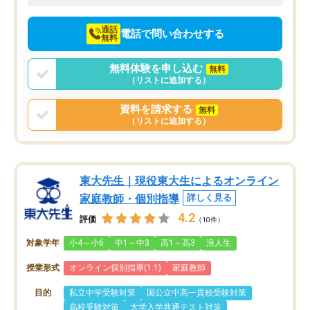
向けて頑張っています。
通話
電話で問い合わせする
無料
無料体験を申し込む
無料
（リストに追加する）
資料を請求する
無料
（リストに追加する）
東大先生｜現役東大生によるオンライン
家庭教師・個別指導
詳しく見る
4.2
評価
（10件）
対象学年
小4～小6
中1～中3
高1～高3
浪人生
授業形式
オンライン個別指導(1:1)
家庭教師
目的
私立中学受験対策
国公立中高一貫校受験対策
高校受験対策
大学入学共通テスト対策