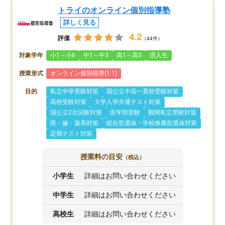
トライのオンライン個別指導塾
詳しく見る
4.2
評価
（44件）
対象学年
小1～小6
中1～中3
高1～高3
浪人生
授業形式
オンライン個別指導(1:1)
目的
私立中学受験対策
国公立中高一貫校受験対策
高校受験対策
大学入学共通テスト対策
国公立2次試験対策
医学部受験
難関私立受験対策
医・歯・薬系対策
総合型選抜・学校推薦型選抜対策
定期テスト対策
授業料の目安
（税込）
小学生
詳細はお問い合わせください
中学生
詳細はお問い合わせください
高校生
詳細はお問い合わせください