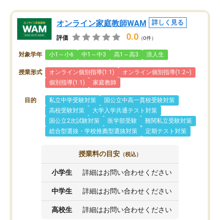
オンライン家庭教師WAM
詳しく見る
0.0
評価
（0件）
対象学年
小1～小6
中1～中3
高1～高3
浪人生
授業形式
オンライン個別指導(1:1)
オンライン個別指導(1:2~)
個別指導(1:1)
家庭教師
目的
私立中学受験対策
国公立中高一貫校受験対策
高校受験対策
大学入学共通テスト対策
国公立2次試験対策
医学部受験
難関私立受験対策
総合型選抜・学校推薦型選抜対策
定期テスト対策
授業料の目安
（税込）
小学生
詳細はお問い合わせください
中学生
詳細はお問い合わせください
高校生
詳細はお問い合わせください