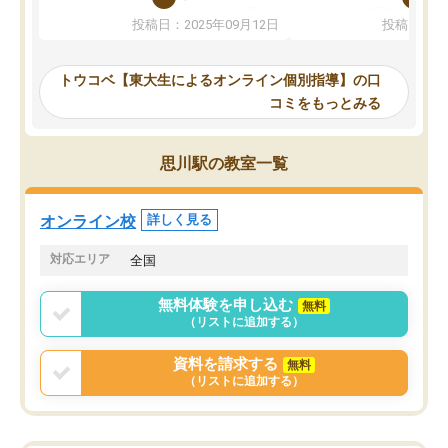
か、オプションは付帯するかなど選ぶ
教科でも)。受講科目や
投稿日：2025年09月12日
投稿日：20
事が出来ました。
めれるので、個人に合っ
講師とのマッチング後講師との初回ミ
ると思います。カリキュ
ーティングを行い、その講師で良いか
いなのがあり(有料)、受
トウコベ【東大生によるオンライン個別指導】の口
他の講師を希望するか子供との相性も
ことをどんなスケジュー
コミをもっとみる
見てから講師を決定する事ができま
くか相談したのですが、
す。
ち期待したものではなく
うちの子は、初回面談の講師の方で決
内容でした。それでも明
思川駅の教室一覧
定しました。
やる気も出ましたし、苦
くなってきたようなので
オンラインツールを使用した単語帳の
お願いして良かったと思
オンライン校
詳しく見る
共有があり宿題もそちらで出される形
も合わなければチェンジ
でした。
娘は3科目ともずっと同
対応エリア
全国
2ヶ月で担当講師の方がお辞めになると
言う事で講師変更の申し出があり、あ
無料体験を申し込む
無料
まりに短期での変更だった為、塾に通
（リストに追加する）
う事にして退会しました。遅れも取り
戻せ、授業内容や講師の方は良かった
資料を請求する
無料
と思います。
（リストに追加する）