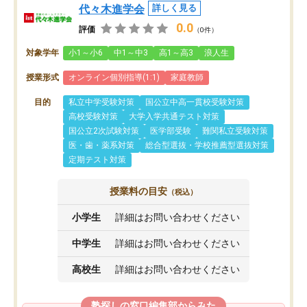
代々木進学会
詳しく見る
0.0
評価
（0件）
対象学年
小1～小6
中1～中3
高1～高3
浪人生
授業形式
オンライン個別指導(1:1)
家庭教師
目的
私立中学受験対策
国公立中高一貫校受験対策
高校受験対策
大学入学共通テスト対策
国公立2次試験対策
医学部受験
難関私立受験対策
医・歯・薬系対策
総合型選抜・学校推薦型選抜対策
定期テスト対策
授業料の目安
（税込）
小学生
詳細はお問い合わせください
中学生
詳細はお問い合わせください
高校生
詳細はお問い合わせください
塾探しの窓口編集部からみた