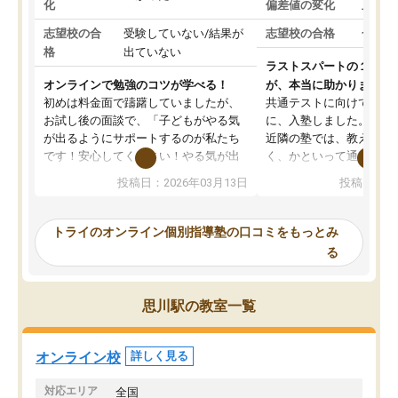
化
偏差値の変化
上がっ
志望校の合
受験していない/結果が
志望校の合格
合格し
格
出ていない
ラストスパートの１か月
オンラインで勉強のコツが学べる！
が、本当に助かりました
初めは料金面で躊躇していましたが、
共通テストに向けての追
お試し後の面談で、「子どもがやる気
に、入塾しました。田舎
が出るようにサポートするのが私たち
近隣の塾では、教えても
です！安心してください！やる気が出
く、かといって通うには
ないのは私たち講師の責任です」と言
が、トライならオンライ
投稿日：2026年03月13日
投稿日：20
ってくださり、確かに！と考えて、思
可能なので本当に助かり
い切って入塾しました。英語が苦手だ
テストの内容重視でした
ったんですが、学生の先生から学ぶこ
らないところをピンポイ
トライのオンライン個別指導塾の口コミをもっとみ
とで、勉強のコツみたいなものをつか
頂いて、とてもわかりや
る
み、徐々に成績が上がったらいいなと
していました。一生を左
思っていました。何が今足りないのか
スト、多少お金がかかっ
を的確に指導いただき、子どももびっ
思い切って入塾してよか
思川駅の教室一覧
くりするほど楽しんでやる気を持って
塾を受けています。狙い通り、少しず
つ成績も上がり、苦手意識も無くなっ
オンライン校
詳しく見る
てきたので、さらに苦手な数学も追加
でお願いしました。来年の高校受験に
対応エリア
全国