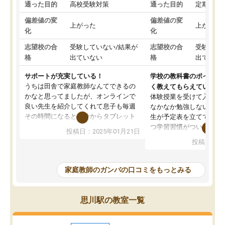
通った目的
高校受験対策
通った目的
定期テス
偏差値の変
偏差値の変
上がった
上がった
化
化
志望校の合
受験していない/結果が
志望校の合
受験して
格
出ていない
格
出ていな
サポートが充実している！
学校の教科書のポイント
うちは田舎で家庭教師なんてできるの
く教えてもらえている
かなと思ってましたが、オンラインで
体験授業を受けて入塾し
良い先生を紹介してくれて息子も毎週
なかなか勉強しない息子
その時間になると自分からタブレット
生が予定表を立ててくれ
を開いてzoomを繋げるようになりまし
つ学習習慣がついてきま
投稿日：2025年01月21日
た！5科目なんでもOKなのもとても気
オンラインで週に一度の
投稿日：20
に入っています
指導が無い日も予定表に
成績もだいぶ下の方でしたが、通い始
したり、LINEでわから
めて1年ほどだった今では平均点以上の
問できるのでとても助か
家庭教師のガンバの口コミをもっとみる
科目が増えてきました！あと1年受験ま
であるので無料の週末教室を使用しな
がら頑張って欲しいと思います！
思川駅の教室一覧