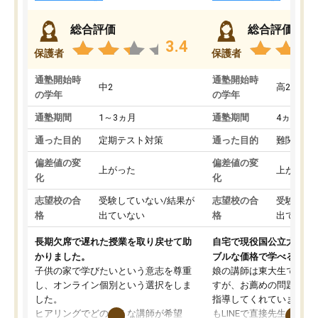
総合評価
総合評価
3.4
保護者
保護者
通塾開始時
通塾開始時
中2
高2
の学年
の学年
通塾期間
1～3ヵ月
通塾期間
4ヵ月～1
通った目的
定期テスト対策
通った目的
難関私立
偏差値の変
偏差値の変
上がった
上がった
化
化
志望校の合
受験していない/結果が
志望校の合
受験して
格
出ていない
格
出ていな
長期欠席で遅れた授業を取り戻せて助
自宅で現役国公立大学生
かりました。
ブルな価格で学べる
子供の家で学びたいという意志を尊重
娘の講師は東大生では無
し、オンライン個別という選択をしま
すが、お薦めの問題集や
した。
指導してくれています。2
ヒアリングでどのような講師が希望
もLINEで直接先生に質問