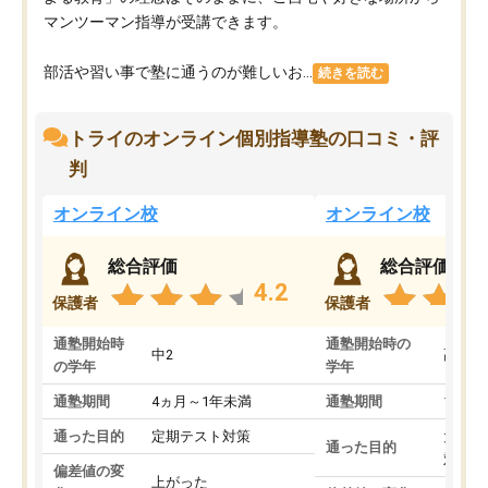
マンツーマン指導が受講できます。
部活や習い事で塾に通うのが難しいお...
続きを読む
トライのオンライン個別指導塾の口コミ・評
判
オンライン校
オンライン校
総合評価
総合評価
4.2
保護者
保護者
通塾開始時
通塾開始時の
中2
高3
の学年
学年
通塾期間
4ヵ月～1年未満
通塾期間
1～3
通った目的
定期テスト対策
大学入
通った目的
対策
偏差値の変
上がった