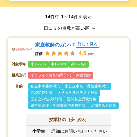
14
件中
1～14
件を表示
家庭教師のガンバ
詳しく見る
4.5
評価
（3件）
対象学年
小1～小6
中1～中3
高1～高3
授業形式
オンライン個別指導(1:1)
家庭教師
目的
私立中学受験対策
国公立中高一貫校受験対策
高校受験対策
大学入学共通テスト対策
国公立2次試験対策
難関私立受験対策
総合型選抜・学校推薦型選抜対策
定期テスト対策
授業料の目安
（税込）
小学生
詳細はお問い合わせください