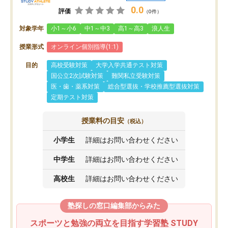
0.0
評価
（0件）
対象学年
小1～小6
中1～中3
高1～高3
浪人生
授業形式
オンライン個別指導(1:1)
目的
高校受験対策
大学入学共通テスト対策
国公立2次試験対策
難関私立受験対策
医・歯・薬系対策
総合型選抜・学校推薦型選抜対策
定期テスト対策
授業料の目安
（税込）
小学生
詳細はお問い合わせください
中学生
詳細はお問い合わせください
高校生
詳細はお問い合わせください
塾探しの窓口編集部からみた
スポーツと勉強の両立を目指す学習塾 STUDY