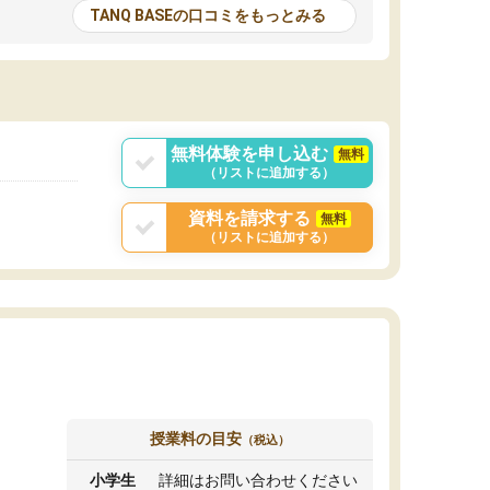
とる機会が増えたり
が多いので、その子達に感化されて自分も『も
TANQ BASEの口コミをもっとみる
次試験対策の面接練
っと何かに取り組んでみよう』と思えます。
てもらい飛躍的に成
はたらく部はオンラインなので、色々な場所の
面接自体も試験まで
コーチも生徒がいて、みんなフレンドリーなの
した。その結果本番
で気軽に話せるのでとても楽しいです。
りと伝えることもで
ことができました。
無料体験を申し込む
無料
（リストに追加する）
資料を請求する
無料
（リストに追加する）
授業料の目安
（税込）
小学生
詳細はお問い合わせください