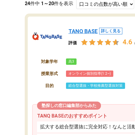
24
件中
1～20
件を表示
TANQ BASE
詳しく見る
4.6
評価
対象学年
高3
授業形式
オンライン個別指導(1:2~)
目的
総合型選抜・学校推薦型選抜対策
塾探しの窓口編集部からみた
TANQ BASEのおすすめポイント
拡大する総合型選抜に完全対応！なんと活