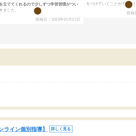
をつけていくことができま
を立ててくれるので少しずつ学習習慣がつい
期テストの成績が10点以上
きました。
投稿日
ても喜んでいます。
ンラインで週に一度の受講ですが、指導が無
投稿日：2025年01月21日
日も予定表に基づいて勉強したり、LINEでわ
らないところを質問できるのでとても助かっ
います。
ンライン個別指導】
詳しく見る