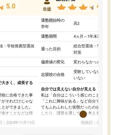
5.0
4.8
生徒
通塾開始時の
高2
学年
通塾期間
4ヵ月～1年未満
抜・学校推薦型選抜
総合型選抜・学校推薦型選抜
通った目的
対策
偏差値の変化
変わらなかった
受験していない/結果が出て
志望校の合格
いない
で大きく、成長する
自分では見えない自分が見える
望校に合格できた事
私は「自分はこういう感じのことがしたい」
すがそれだけじゃな
「これに興味がある」など自分で自己分析をし
ことができました。
てもふわふわした状態だったのが、コーチと話
で表すことなどは得
したり、課題を通してまた考えることで、もっ
話すことやコミュニ
と詳しく自分のことが理解できました。いつで
：2024年11月11日
投稿日：2024年10月31日
手でした。
も質問できるので、そこも1つの魅力です。ま
同じ学年の方々と関
た、はたらく部にいる生徒達は意識高い系の子