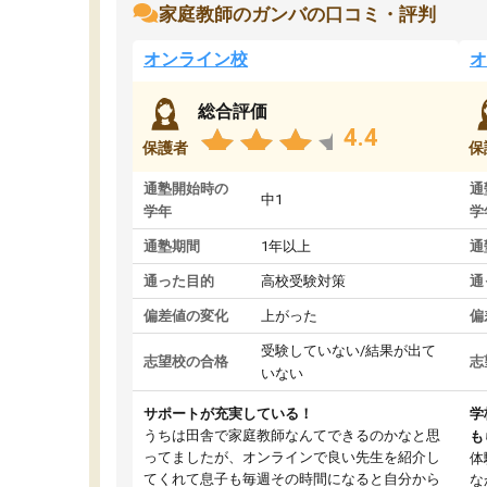
家庭教師のガンバの口コミ・評判
オンライン校
オ
総合評価
4.4
保護者
保
通塾開始時の
通
中1
学年
学
通塾期間
1年以上
通
通った目的
高校受験対策
通
偏差値の変化
上がった
偏
受験していない/結果が出て
志望校の合格
志
いない
サポートが充実している！
学
うちは田舎で家庭教師なんてできるのかなと思
も
ってましたが、オンラインで良い先生を紹介し
体
てくれて息子も毎週その時間になると自分から
な