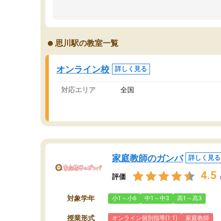
のため多くの意見を聞くことができ、より良い
文
ものを推敲することが可能だ。
て
どの人も優しく、親身に接してくださるのでや
う
る気も出て、良かったです！！
計
思川駅の教室一覧
る
い
会
オンライン校
詳しく見る
の
対応エリア
全国
家庭教師のガンバ
詳しく見る
4.5
評価
対象学年
小1～小6
中1～中3
高1～高3
授業形式
オンライン個別指導(1:1)
家庭教師