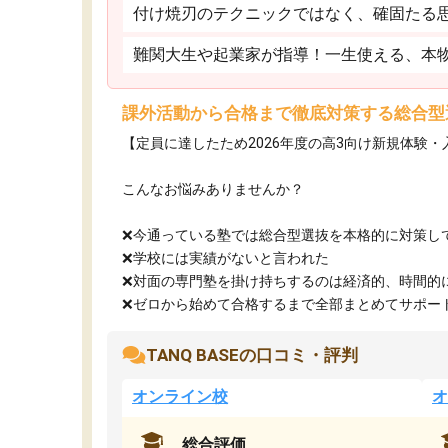
付け焼刃のテクニックではなく、確固たる
難関大生や起業家が指導！一生使える、本
課外活動から合格まで徹底対策する総合型
【定員に達したため2026年度の高3向け新規体験
こんなお悩みありませんか？
❌今通っている塾では総合型選抜を本格的に対策し
❌学校には実績がないと言われた
❌対面の専門塾を掛け持ちするのは経済的、時間的
❌ゼロから始めて合格するまで全部まとめてサポート.
TANQ BASEの口コミ・評判
オンライン校
オ
総合評価