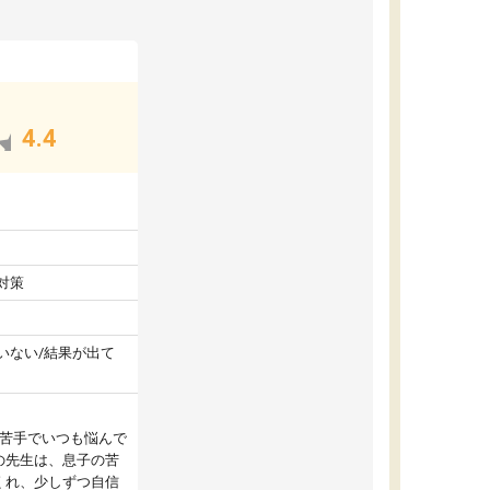
4.4
対策
いない/結果が出て
が苦手でいつも悩んで
の先生は、息子の苦
くれ、少しずつ自信