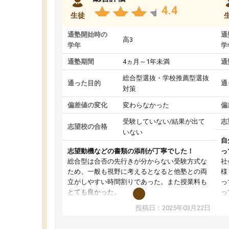
4.4
生徒
通塾開始時の
通
高3
学年
学
通塾期間
4ヵ月～1年未満
通
総合型選抜・学校推薦型選抜
通った目的
通
対策
偏差値の変化
変わらなかった
偏
受験していない/結果が出て
志
志望校の合格
いない
自
志望動機などの書類の添削が丁寧でした！
っ
総合型は合否の先行きが分からない受験方式な
社
ため、一般も視野に考えるとなると他塾との両
様
立がしやすい時間割りであった。また授業料も
っ
とても良かった。
っ
総合型の多くの塾は大学生が見ることが多い
味
投稿日：2025年03月22日
が、はたらく部総合型コースは大学生の目だけ
ま
でなく、数人の大人にも目を通して頂ける。そ
総