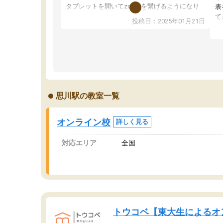
タブレットを開いてzoomを繋げるようになり
表
ました！5科目なんでもOKなのもとても気に入
て
投稿日：2025年01月21日
っています
オ
成績もだいぶ下の方でしたが、通い始めて1年ほ
い
どだった今では平均点以上の科目が増えてきま
か
した！あと1年受験まであるので無料の週末教室
て
を使用しながら頑張って欲しいと思います！
思川駅の教室一覧
オンライン校
詳しく見る
対応エリア
全国
トウコベ【東大生によるオ