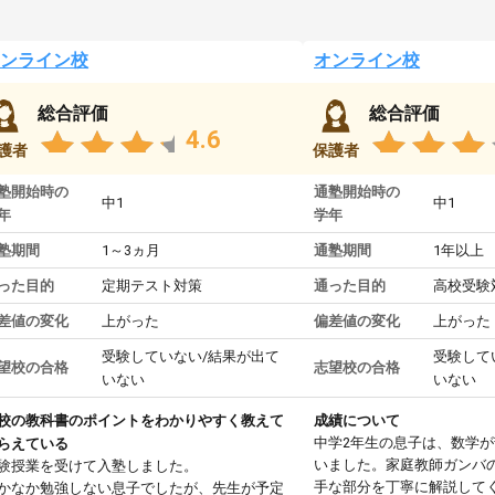
ンライン校
オンライン校
総合評価
総合評価
4.6
護者
保護者
塾開始時の
通塾開始時の
中1
中1
年
学年
塾期間
1～3ヵ月
通塾期間
1年以上
った目的
定期テスト対策
通った目的
高校受験
差値の変化
上がった
偏差値の変化
上がった
受験していない/結果が出て
受験して
望校の合格
志望校の合格
いない
いない
校の教科書のポイントをわかりやすく教えて
成績について
中学2年生の息子は、数学
らえている
いました。家庭教師ガンバ
験授業を受けて入塾しました。
手な部分を丁寧に解説して
かなか勉強しない息子でしたが、先生が予定