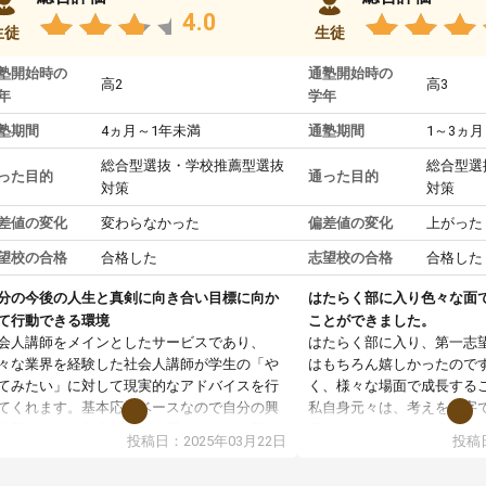
4.0
生徒
生徒
塾開始時の
通塾開始時の
高2
高3
年
学年
塾期間
4ヵ月～1年未満
通塾期間
1～3ヵ月
総合型選抜・学校推薦型選抜
総合型選
った目的
通った目的
対策
対策
差値の変化
変わらなかった
偏差値の変化
上がった
望校の合格
合格した
志望校の合格
合格した
分の今後の人生と真剣に向き合い目標に向か
はたらく部に入り色々な面
て行動できる環境
ことができました。
会人講師をメインとしたサービスであり、
はたらく部に入り、第一志
々な業界を経験した社会人講師が学生の「や
はもちろん嬉しかったので
てみたい」に対して現実的なアドバイスを行
く、様々な場面で成長する
てくれます。基本応援ベースなので自分の興
私自身元々は、考えを文字
分野について学生知識では思いつかない部分
意だったのですが、人前で
投稿日：2025年03月22日
投稿日
で深ぼる事が出来ます。
ケーションをとることが苦
合型選抜対策として志望理由書・面接・小論
しかし、はたらく部に入り