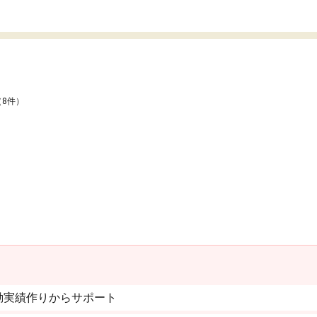
（8件）
動実績作りからサポート