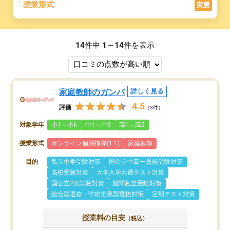
授業形式
変更
14
件中
1～14
件を表示
家庭教師のガンバ
詳しく見る
4.5
評価
（3件）
対象学年
小1～小6
中1～中3
高1～高3
授業形式
オンライン個別指導(1:1)
家庭教師
目的
私立中学受験対策
国公立中高一貫校受験対策
高校受験対策
大学入学共通テスト対策
国公立2次試験対策
難関私立受験対策
総合型選抜・学校推薦型選抜対策
定期テスト対策
授業料の目安
（税込）