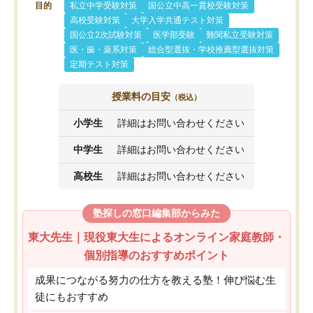
目的
私立中学受験対策
国公立中高一貫校受験対策
高校受験対策
大学入学共通テスト対策
国公立2次試験対策
医学部受験
難関私立受験対策
医・歯・薬系対策
総合型選抜・学校推薦型選抜対策
定期テスト対策
授業料の目安
（税込）
小学生
詳細はお問い合わせください
中学生
詳細はお問い合わせください
高校生
詳細はお問い合わせください
塾探しの窓口編集部からみた
東大先生｜現役東大生によるオンライン家庭教師・
個別指導のおすすめポイント
成果につながる努力の仕方を教える塾！伸び悩む生
徒にもおすすめ