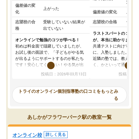
対策
偏差値の変
上がった
化
偏差値の変化
上がっ
志望校の合
受験していない/結果が
志望校の合格
合格し
格
出ていない
ラストスパートの１か月
オンラインで勉強のコツが学べる！
が、本当に助かりました
初めは料金面で躊躇していましたが、
共通テストに向けての追
お試し後の面談で、「子どもがやる気
に、入塾しました。田舎
が出るようにサポートするのが私たち
近隣の塾では、教えても
です！安心してください！やる気が出
く、かといって通うには
ないのは私たち講師の責任です」と言
が、トライならオンライ
投稿日：2026年03月13日
投稿日：20
ってくださり、確かに！と考えて、思
可能なので本当に助かり
い切って入塾しました。英語が苦手だ
テストの内容重視でした
ったんですが、学生の先生から学ぶこ
らないところをピンポイ
トライのオンライン個別指導塾の口コミをもっとみ
とで、勉強のコツみたいなものをつか
頂いて、とてもわかりや
る
み、徐々に成績が上がったらいいなと
していました。一生を左
思っていました。何が今足りないのか
スト、多少お金がかかっ
を的確に指導いただき、子どももびっ
思い切って入塾してよか
あしかがフラワーパーク駅の教室一覧
くりするほど楽しんでやる気を持って
塾を受けています。狙い通り、少しず
つ成績も上がり、苦手意識も無くなっ
オンライン校
詳しく見る