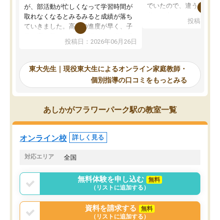
でいたので、違うアプロ
が、部活動が忙しくなって学習時間が
考えて入りました。地元
取れなくなるとみるみると成績が落ち
投稿日：20
で、当初は模試でD判定
ていきました。高校の進度が早く、子
していたのですが、やは
供も家に帰って勉強の話すると嫌な反
投稿日：2026年06月26日
験勉強に詳しく、先生か
応を示します。東大先生にお願いして
受け合格できました。ま
からは効率的な計画を先生が立ててく
自習室が毎日使えていつ
れるので、親としても安心です。毎日
東大先生｜現役東大生によるオンライン家庭教師・
るのが心強かったようで
使える自習室とかもあり、わからない
個別指導の口コミをもっとみる
謝です。
ところがあれば先生が回答してくれる
のも重宝しています。
あしかがフラワーパーク駅の教室一覧
オンライン校
詳しく見る
対応エリア
全国
無料体験を申し込む
無料
（リストに追加する）
資料を請求する
無料
（リストに追加する）