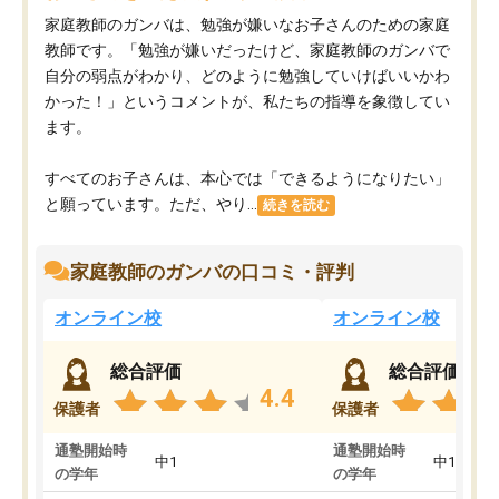
家庭教師のガンバは、勉強が嫌いなお子さんのための家庭
教師です。「勉強が嫌いだったけど、家庭教師のガンバで
自分の弱点がわかり、どのように勉強していけばいいかわ
かった！」というコメントが、私たちの指導を象徴してい
ます。
すべてのお子さんは、本心では「できるようになりたい」
と願っています。ただ、やり...
続きを読む
家庭教師のガンバの口コミ・評判
オンライン校
オンライン校
総合評価
総合評価
4.4
保護者
保護者
通塾開始時
通塾開始時
中1
中1
の学年
の学年