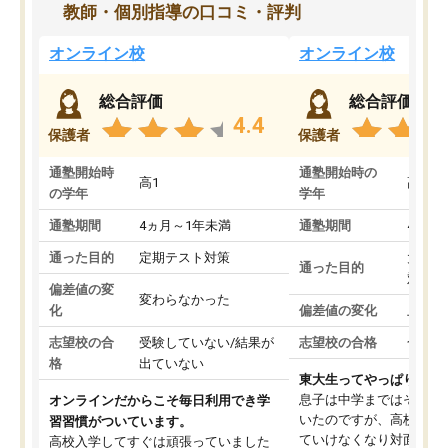
教師・個別指導の口コミ・評判
オンライン校
オンライン校
総合評価
総合評価
4.4
保護者
保護者
通塾開始時
通塾開始時の
高1
高3
の学年
学年
通塾期間
4ヵ月～1年未満
通塾期間
4ヵ月
通った目的
定期テスト対策
大学入
通った目的
対策
偏差値の変
変わらなかった
化
偏差値の変化
上がっ
志望校の合
受験していない/結果が
志望校の合格
合格し
格
出ていない
東大生ってやっぱりすご
息子は中学まではそこそ
オンラインだからこそ毎日利用でき学
いたのですが、高校に入
習習慣がついています。
ていけなくなり対面の塾
高校入学してすぐは頑張っていました