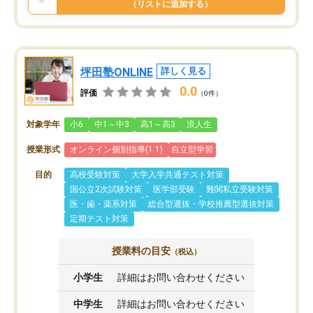
（リストに追加する）
坪田塾ONLINE
詳しく見る
0.0
評価
（0件）
対象学年
小6
中1～中3
高1～高3
浪人生
授業形式
オンライン個別指導(1:1)
自立型学習
目的
高校受験対策
大学入学共通テスト対策
国公立2次試験対策
医学部受験
難関私立受験対策
医・歯・薬系対策
総合型選抜・学校推薦型選抜対策
定期テスト対策
授業料の目安
（税込）
小学生
詳細はお問い合わせください
中学生
詳細はお問い合わせください