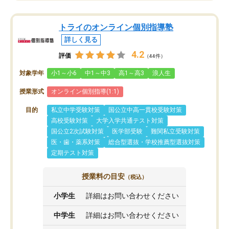
トライのオンライン個別指導塾
詳しく見る
4.2
評価
（44件）
対象学年
小1～小6
中1～中3
高1～高3
浪人生
授業形式
オンライン個別指導(1:1)
目的
私立中学受験対策
国公立中高一貫校受験対策
高校受験対策
大学入学共通テスト対策
国公立2次試験対策
医学部受験
難関私立受験対策
医・歯・薬系対策
総合型選抜・学校推薦型選抜対策
定期テスト対策
授業料の目安
（税込）
小学生
詳細はお問い合わせください
中学生
詳細はお問い合わせください