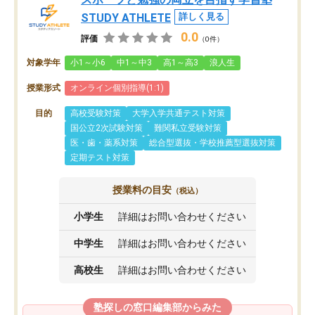
STUDY ATHLETE
詳しく見る
0.0
評価
（0件）
対象学年
小1～小6
中1～中3
高1～高3
浪人生
授業形式
オンライン個別指導(1:1)
目的
高校受験対策
大学入学共通テスト対策
国公立2次試験対策
難関私立受験対策
医・歯・薬系対策
総合型選抜・学校推薦型選抜対策
定期テスト対策
授業料の目安
（税込）
小学生
詳細はお問い合わせください
中学生
詳細はお問い合わせください
高校生
詳細はお問い合わせください
塾探しの窓口編集部からみた