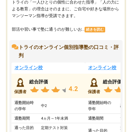
トライの「一人ひとりの個性に合わせた指導」「人の力に
よる教育」の理念はそのままに、ご自宅や好きな場所から
マンツーマン指導が受講できます。
部活や習い事で塾に通うのが難しいお...
続きを読む
トライのオンライン個別指導塾の口コミ・評
判
オンライン校
オンライン校
総合評価
総合評価
4.2
保護者
保護者
通塾開始時
通塾開始時の
中2
高3
の学年
学年
通塾期間
4ヵ月～1年未満
通塾期間
1～3
通った目的
定期テスト対策
大学入
通った目的