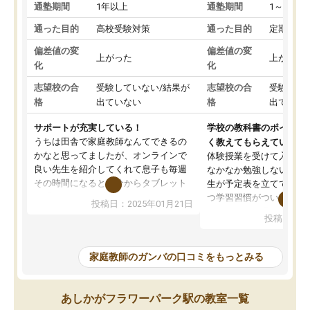
通塾期間
1年以上
通塾期間
1～3ヵ月
通った目的
高校受験対策
通った目的
定期テス
偏差値の変
偏差値の変
上がった
上がった
化
化
志望校の合
受験していない/結果が
志望校の合
受験して
格
出ていない
格
出ていな
サポートが充実している！
学校の教科書のポイント
うちは田舎で家庭教師なんてできるの
く教えてもらえている
かなと思ってましたが、オンラインで
体験授業を受けて入塾し
良い先生を紹介してくれて息子も毎週
なかなか勉強しない息子
その時間になると自分からタブレット
生が予定表を立ててくれ
を開いてzoomを繋げるようになりまし
つ学習習慣がついてきま
投稿日：2025年01月21日
た！5科目なんでもOKなのもとても気
オンラインで週に一度の
投稿日：20
に入っています
指導が無い日も予定表に
成績もだいぶ下の方でしたが、通い始
したり、LINEでわから
めて1年ほどだった今では平均点以上の
問できるのでとても助か
家庭教師のガンバの口コミをもっとみる
科目が増えてきました！あと1年受験ま
であるので無料の週末教室を使用しな
がら頑張って欲しいと思います！
あしかがフラワーパーク駅の教室一覧