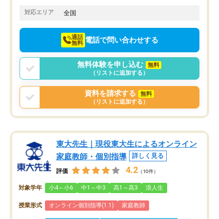
てきたので、さらに苦手な数学も追加
でお願いしました。来年の高校受験に
対応エリア
全国
向けて頑張っています。
通話
電話で問い合わせする
無料
無料体験を申し込む
無料
（リストに追加する）
資料を請求する
無料
（リストに追加する）
東大先生｜現役東大生によるオンライン
家庭教師・個別指導
詳しく見る
4.2
評価
（10件）
対象学年
小4～小6
中1～中3
高1～高3
浪人生
授業形式
オンライン個別指導(1:1)
家庭教師