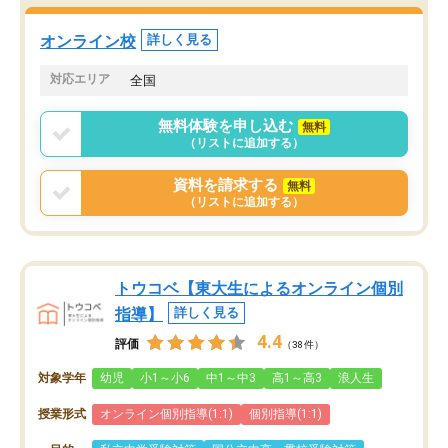
オンライン校
詳しく見る
対応エリア
全国
無料体験を申し込む
無料
（リストに追加する）
資料を請求する
無料
（リストに追加する）
トウコベ【東大生によるオンライン個別
指導】
詳しく見る
4.4
評価
（38件）
対象学年
幼児
小1～小6
中1～中3
高1～高3
浪人生
授業形式
オンライン個別指導(1:1)
個別指導(1:1)