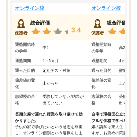
オンライン校
オンライン校
総合評価
総合評価
3.4
保護者
保護者
通塾開始時
通塾開始時
中2
高2
の学年
の学年
通塾期間
1～3ヵ月
通塾期間
4ヵ月～1
通った目的
定期テスト対策
通った目的
難関私立
偏差値の変
偏差値の変
上がった
上がった
化
化
志望校の合
受験していない/結果が
志望校の合
受験して
格
出ていない
格
出ていな
長期欠席で遅れた授業を取り戻せて助
自宅で現役国公立大学生
かりました。
ブルな価格で学べる
子供の家で学びたいという意志を尊重
娘の講師は東大生では無
し、オンライン個別という選択をしま
すが、お薦めの問題集や