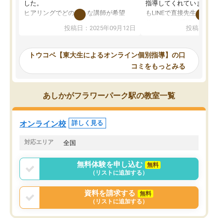
した。
指導してくれています。2
ヒアリングでどのような講師が希望
もLINEで直接先生に質問
か、オプションは付帯するかなど選ぶ
教科でも)。受講科目や
投稿日：2025年09月12日
投稿日：20
事が出来ました。
めれるので、個人に合っ
講師とのマッチング後講師との初回ミ
ると思います。カリキュ
ーティングを行い、その講師で良いか
いなのがあり(有料)、受
トウコベ【東大生によるオンライン個別指導】の口
他の講師を希望するか子供との相性も
ことをどんなスケジュー
コミをもっとみる
見てから講師を決定する事ができま
くか相談したのですが、
す。
ち期待したものではなく
うちの子は、初回面談の講師の方で決
内容でした。それでも明
あしかがフラワーパーク駅の教室一覧
定しました。
やる気も出ましたし、苦
くなってきたようなので
オンラインツールを使用した単語帳の
お願いして良かったと思
オンライン校
詳しく見る
共有があり宿題もそちらで出される形
も合わなければチェンジ
でした。
娘は3科目ともずっと同
対応エリア
全国
2ヶ月で担当講師の方がお辞めになると
言う事で講師変更の申し出があり、あ
無料体験を申し込む
無料
まりに短期での変更だった為、塾に通
（リストに追加する）
う事にして退会しました。遅れも取り
戻せ、授業内容や講師の方は良かった
資料を請求する
無料
と思います。
（リストに追加する）