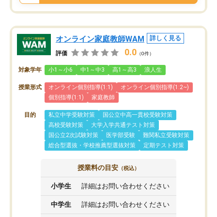
オンライン家庭教師WAM
詳しく見る
0.0
評価
（0件）
対象学年
小1～小6
中1～中3
高1～高3
浪人生
授業形式
オンライン個別指導(1:1)
オンライン個別指導(1:2~)
個別指導(1:1)
家庭教師
目的
私立中学受験対策
国公立中高一貫校受験対策
高校受験対策
大学入学共通テスト対策
国公立2次試験対策
医学部受験
難関私立受験対策
総合型選抜・学校推薦型選抜対策
定期テスト対策
授業料の目安
（税込）
小学生
詳細はお問い合わせください
中学生
詳細はお問い合わせください