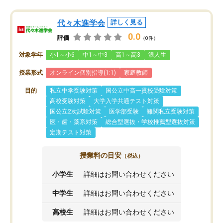
代々木進学会
詳しく見る
0.0
評価
（0件）
対象学年
小1～小6
中1～中3
高1～高3
浪人生
授業形式
オンライン個別指導(1:1)
家庭教師
目的
私立中学受験対策
国公立中高一貫校受験対策
高校受験対策
大学入学共通テスト対策
国公立2次試験対策
医学部受験
難関私立受験対策
医・歯・薬系対策
総合型選抜・学校推薦型選抜対策
定期テスト対策
授業料の目安
（税込）
小学生
詳細はお問い合わせください
中学生
詳細はお問い合わせください
高校生
詳細はお問い合わせください