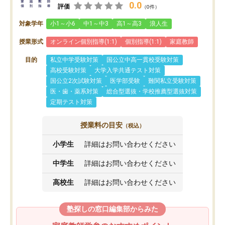
0.0
評価
（0件）
対象学年
小1～小6
中1～中3
高1～高3
浪人生
授業形式
オンライン個別指導(1:1)
個別指導(1:1)
家庭教師
目的
私立中学受験対策
国公立中高一貫校受験対策
高校受験対策
大学入学共通テスト対策
国公立2次試験対策
医学部受験
難関私立受験対策
医・歯・薬系対策
総合型選抜・学校推薦型選抜対策
定期テスト対策
授業料の目安
（税込）
小学生
詳細はお問い合わせください
中学生
詳細はお問い合わせください
高校生
詳細はお問い合わせください
塾探しの窓口編集部からみた