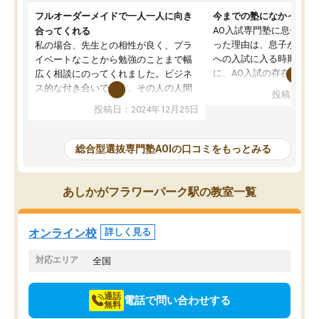
フルオーダーメイドで一人一人に向き
今までの塾になかったA
AO入試専門塾に息子を
合ってくれる
った理由は、息子が高校
私の場合、先生との相性が良く、プラ
への入試に入る時期に差
イベートなことから勉強のことまで幅
に、AO入試の存在を息
広く相談にのってくれました。ビジネ
してもその制度で合格し
ス的な付き合いでなく、その人の人間
投稿日：20
たことから、AOIに入塾
性までを適切に把握し、むきあってい
投稿日：2024年12月25日
思いました。
るなぁと強く感じることできました。
AOIでは、カウンセリン
また、他の先生の意見も聞いてみたい
で、AO入試を改めて知
と相談すると、他の先生も紹介してく
総合型選抜専門塾AOIの口コミをもっとみる
それに対しての具体的な
ださり、客観的なアドバイスもいただ
ことでした。更に子供の
くことができました（志望理由・自己
る適正等についても詳し
PR等の添削において）。そして、なに
あしかがフラワーパーク駅の教室一覧
でき、メンターの方々も
より自習室が解放されている点がよか
けてらっしゃいますので
ったです。友達と好きな時間に自習
せることができました。
し、お互いを高めあえる環境がありま
オンライン校
詳しく見る
した。
対応エリア
全国
通話
電話で問い合わせする
無料