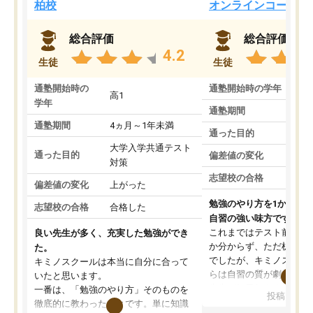
柏校
オンラインコース
総合評価
総合評価
4.2
生徒
生徒
通塾開始時の
通塾開始時の学年
中
高1
学年
通塾期間
通塾期間
4ヵ月～1年未満
通った目的
大学入学共通テスト
通った目的
偏差値の変化
対策
志望校の合格
偏差値の変化
上がった
勉強のやり方を1から教
志望校の合格
合格した
自習の強い味方です。
これまではテスト前に何
良い先生が多く、充実した勉強ができ
か分からず、ただ机に座
た。
でしたが、キミノスクー
キミノスクールは本当に自分に合って
らは自習の質が劇的に変
いたと思います。
先生が毎日何をすべきか
一番は、「勉強のやり方」そのものを
投稿日：20
を明確にしてくれるので
徹底的に教わったことです。単に知識