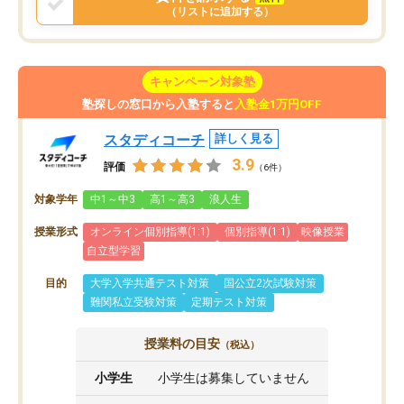
（リストに追加する）
キャンペーン対象塾
塾探しの窓口から入塾すると
入塾金1万円OFF
スタディコーチ
詳しく見る
3.9
評価
（6件）
対象学年
中1～中3
高1～高3
浪人生
授業形式
オンライン個別指導(1:1)
個別指導(1:1)
映像授業
自立型学習
目的
大学入学共通テスト対策
国公立2次試験対策
難関私立受験対策
定期テスト対策
授業料の目安
（税込）
小学生
小学生は募集していません