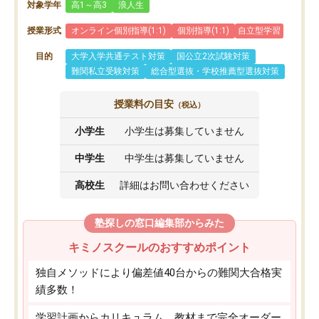
対象学年
高1～高3
浪人生
授業形式
オンライン個別指導(1:1)
個別指導(1:1)
自立型学習
目的
大学入学共通テスト対策
国公立2次試験対策
難関私立受験対策
総合型選抜・学校推薦型選抜対策
授業料の目安
（税込）
小学生
小学生は募集していません
中学生
中学生は募集していません
高校生
詳細はお問い合わせください
塾探しの窓口編集部からみた
キミノスクールのおすすめポイント
独自メソッドにより偏差値40台からの難関大合格実
績多数！
学習計画からカリキュラム、教材まで完全オーダー