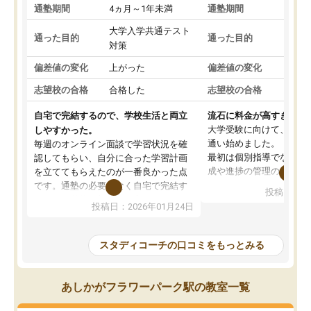
通塾期間
4ヵ月～1年未満
通塾期間
1～
大学入学共通テスト
国公
通った目的
通った目的
対策
策
偏差値の変化
上がった
偏差値の変化
変わ
志望校の合格
合格した
志望校の合格
合格
自宅で完結するので、学校生活と両立
流石に料金が高すぎる
大学受験に向けて、高2
しやすかった。
通い始めました。
毎週のオンライン面談で学習状況を確
最初は個別指導でなく、
認してもらい、自分に合った学習計画
成や進捗の管理のみのコ
を立ててもらえたのが一番良かった点
ていましたが、あまり効
です。通塾の必要がなく自宅で完結す
投稿日：20
じ個別指導コースに変更
るため、学校や部活と両立しやすかっ
投稿日：2026年01月24日
講師には早稲田大学生の
たです。コーチが現役大学生で相談し
れましたが、はっきり言
やすく、勉強面だけでなく受験期の不
性が良くなかったです。
安も気軽に話せました。勉強習慣が身
スタディコーチの口コミをもっとみる
モチベーションが上がら
についたと感じています。また、チャ
にやめてしまいました。
ットで質問できるのも便利でした。一
追加で料金を払うことで
人では迷いがちだった受験勉強を、最
あしかがフラワーパーク駅の教室一覧
方に変更することも可能
後まで続けられたのはこの塾のおかげ
の方の予定が空いていな
だと思います。