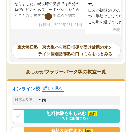
なりました。現役時の受験では自分の
す。
勉強に誰かからフィードバックをもら
自分が朝型なので、自習
うことなく独学で勉強を進めた結果、
つ、手助けしてくれる設
入試本番に地歴の学習が間に合わず不
この塾を選びました。
投稿日：2026年08月01日
合格となってしまいました。その経験
投稿日：20
を踏まえ、浪人が決まった際に勉強計
画を考えてもらえる塾を探した結果、
東大毎日塾にたどり着きました。学習
東大毎日塾｜東大生から毎日指導が受け放題のオン
の長期計画や日々の勉強のやり方につ
ライン個別指導塾の口コミをもっとみる
いて客観的なアドバイスをいただけた
ので、自信をもって受験勉強を進める
ことができました。自分のように勉強
あしかがフラワーパーク駅の教室一覧
のやり方や進捗管理で苦労している方
には特におすすめしたい塾です。
オンライン校
詳しく見る
対応エリア
全国
無料体験を申し込む
無料
（リストに追加する）
資料を請求する
無料