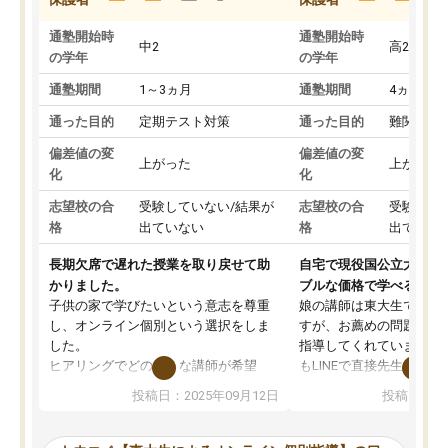
通塾開始時
通塾開始時
中2
高2
の学年
の学年
通塾期間
1～3ヵ月
通塾期間
4ヵ月～1
通った目的
定期テスト対策
通った目的
難関私立
偏差値の変
偏差値の変
上がった
上がった
化
化
志望校の合
受験していない/結果が
志望校の合
受験して
格
出ていない
格
出ていな
長期欠席で遅れた授業を取り戻せて助
自宅で現役国公立大学生
かりました。
ブルな価格で学べる
子供の家で学びたいという意志を尊重
娘の講師は東大生では無
し、オンライン個別という選択をしま
すが、お薦めの問題集や
した。
指導してくれています。2
ヒアリングでどのような講師が希望
もLINEで直接先生に質問
か、オプションは付帯するかなど選ぶ
教科でも)。受講科目や
投稿日：2025年09月12日
投稿日：20
事が出来ました。
めれるので、個人に合っ
講師とのマッチング後講師との初回ミ
ると思います。カリキュ
ーティングを行い、その講師で良いか
いなのがあり(有料)、受