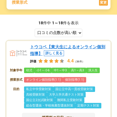
授業形式
変更
18
件中
1～18
件を表示
トウコベ【東大生によるオンライン個別
指導】
詳しく見る
4.4
評価
（38件）
対象学年
幼児
小1～小6
中1～中3
高1～高3
浪人生
授業形式
オンライン個別指導(1:1)
個別指導(1:1)
目的
私立中学受験対策
国公立中高一貫校受験対策
高校受験対策
大学入学共通テスト対策
国公立2次試験対策
難関私立受験対策
総合型選抜・学校推薦型選抜対策
定期テスト対策