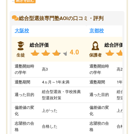
続きを読む
総合型選抜専門塾AOIの口コミ・評判
大阪校
京都校
総合評価
総合評価
4.0
生徒
保護者
通塾開始時
通塾開始時
高3
高2
の学年
の学年
通塾期間
4ヵ月～1年未満
通塾期間
1年以上
総合型選抜・学校推薦
総合型選
通った目的
通った目的
型選抜対策
型選抜対
偏差値の変
偏差値の変
上がった
上がった
化
化
志望校の合
志望校の合
合格した
合格した
格
格