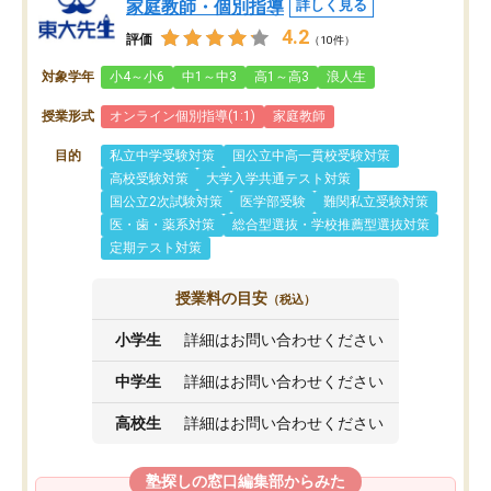
家庭教師・個別指導
詳しく見る
4.2
評価
（10件）
対象学年
小4～小6
中1～中3
高1～高3
浪人生
授業形式
オンライン個別指導(1:1)
家庭教師
目的
私立中学受験対策
国公立中高一貫校受験対策
高校受験対策
大学入学共通テスト対策
国公立2次試験対策
医学部受験
難関私立受験対策
医・歯・薬系対策
総合型選抜・学校推薦型選抜対策
定期テスト対策
授業料の目安
（税込）
小学生
詳細はお問い合わせください
中学生
詳細はお問い合わせください
高校生
詳細はお問い合わせください
塾探しの窓口編集部からみた