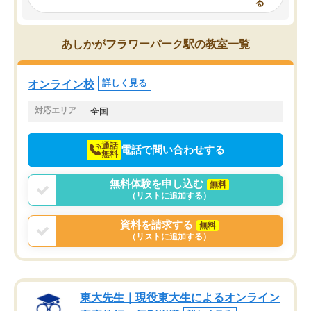
る
み、徐々に成績が上がったらいいなと
していました。一生を左
思っていました。何が今足りないのか
スト、多少お金がかかっ
を的確に指導いただき、子どももびっ
思い切って入塾してよか
あしかがフラワーパーク駅の教室一覧
くりするほど楽しんでやる気を持って
塾を受けています。狙い通り、少しず
つ成績も上がり、苦手意識も無くなっ
オンライン校
詳しく見る
てきたので、さらに苦手な数学も追加
でお願いしました。来年の高校受験に
対応エリア
全国
向けて頑張っています。
通話
電話で問い合わせする
無料
無料体験を申し込む
無料
（リストに追加する）
資料を請求する
無料
（リストに追加する）
東大先生｜現役東大生によるオンライン