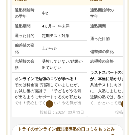
通塾開始時
通塾開始時の
中2
高3
の学年
学年
通塾期間
4ヵ月～1年未満
通塾期間
1～3
通った目的
定期テスト対策
大学入
通った目的
対策
偏差値の変
上がった
化
偏差値の変化
上がっ
志望校の合
受験していない/結果が
志望校の合格
合格し
格
出ていない
ラストスパートの１か月
オンラインで勉強のコツが学べる！
が、本当に助かりました
初めは料金面で躊躇していましたが、
共通テストに向けての追
お試し後の面談で、「子どもがやる気
に、入塾しました。田舎
が出るようにサポートするのが私たち
近隣の塾では、教えても
です！安心してください！やる気が出
く、かといって通うには
ないのは私たち講師の責任です」と言
が、トライならオンライ
投稿日：2026年03月13日
投稿日：20
ってくださり、確かに！と考えて、思
可能なので本当に助かり
い切って入塾しました。英語が苦手だ
テストの内容重視でした
ったんですが、学生の先生から学ぶこ
らないところをピンポイ
トライのオンライン個別指導塾の口コミをもっとみ
とで、勉強のコツみたいなものをつか
頂いて、とてもわかりや