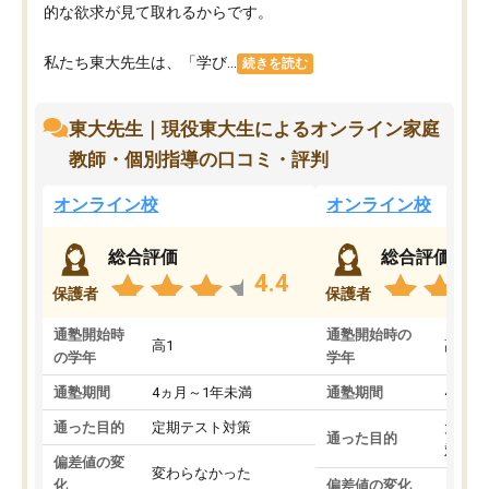
的な欲求が見て取れるからです。
私たち東大先生は、「学び...
続きを読む
東大先生｜現役東大生によるオンライン家庭
教師・個別指導の口コミ・評判
オンライン校
オンライン校
総合評価
総合評価
4.4
保護者
保護者
通塾開始時
通塾開始時の
高1
高3
の学年
学年
通塾期間
4ヵ月～1年未満
通塾期間
4ヵ月
通った目的
定期テスト対策
大学入
通った目的
対策
偏差値の変
変わらなかった
化
偏差値の変化
上がっ