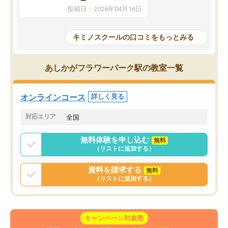
ずに学習に取り組めるよ
を詰め込むのではなく、自学自習の習
投稿日：2026年04月16日
が一番の収穫です。
慣が身につくよう並走してくれるの
授業で教えてもらうとい
で、通塾日以外も机に向かうのが苦で
の仕方をコーチングして
はなくなりました。
キミノスクールの口コミをもっとみる
ルなので、家での学習習
身につきました。結果と
講師の方との距離も近く、親身なコー
た英語の偏差値が10以上
チングのおかげで、停滞期もモチベー
あしかがフラワーパーク駅の教室一覧
していた公立高校に無事
ションを維持できました。「やらされ
た。自分から学ぶ姿勢を
る勉強」から「目標のための勉強」へ
たい家庭には本当におす
意識が変わったことが、目標校への合
オンラインコース
詳しく見る
思います。
格に繋がったと思います。
対応エリア
全国
無料体験を申し込む
無料
（リストに追加する）
資料を請求する
無料
（リストに追加する）
キャンペーン対象塾