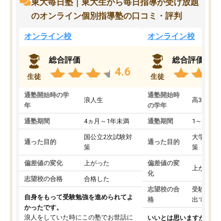
東大毎日塾｜東大生から毎日指導が受け放題
のオンライン個別指導塾の口コミ・評判
オンライン校
オンライン校
総合評価
総合評価
4.6
生徒
生徒
通塾開始時の学
通塾開始時
浪人生
高3
年
の学年
通塾期間
4ヵ月～1年未満
通塾期間
1～3ヵ月
国公立2次試験対
大学入学
通った目的
通った目的
策
策
偏差値の変化
上がった
偏差値の変
上がった
化
志望校の合格
合格した
志望校の合
受験して
自身をもって受験勉強を進められてよ
格
出ていな
かったです。
浪人をしていた時にこの塾でお世話に
いいとは思いますが、料