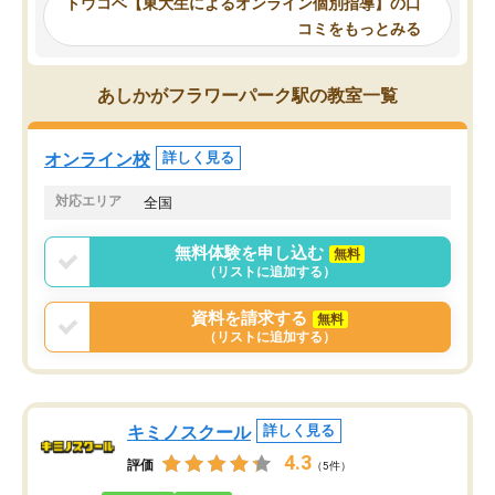
トウコベ【東大生によるオンライン個別指導】の口
他の講師を希望するか子供との相性も
ことをどんなスケジュー
コミをもっとみる
見てから講師を決定する事ができま
くか相談したのですが、
す。
ち期待したものではなく
うちの子は、初回面談の講師の方で決
内容でした。それでも明
あしかがフラワーパーク駅の教室一覧
定しました。
やる気も出ましたし、苦
くなってきたようなので
オンラインツールを使用した単語帳の
お願いして良かったと思
オンライン校
詳しく見る
共有があり宿題もそちらで出される形
も合わなければチェンジ
でした。
娘は3科目ともずっと同
対応エリア
全国
2ヶ月で担当講師の方がお辞めになると
言う事で講師変更の申し出があり、あ
無料体験を申し込む
無料
まりに短期での変更だった為、塾に通
（リストに追加する）
う事にして退会しました。遅れも取り
戻せ、授業内容や講師の方は良かった
資料を請求する
無料
と思います。
（リストに追加する）
キミノスクール
詳しく見る
4.3
評価
（5件）