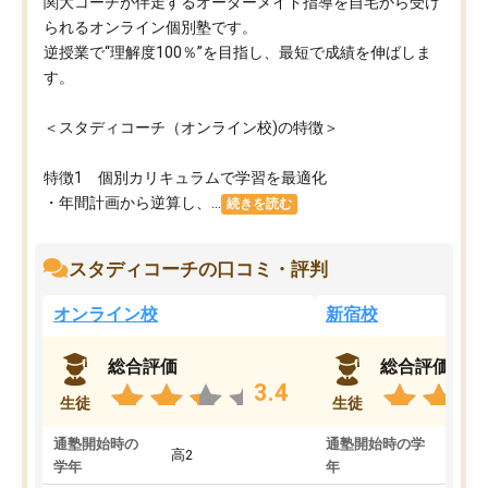
関大コーチが伴走するオーダーメイド指導を自宅から受け
られるオンライン個別塾です。
逆授業で“理解度100％”を目指し、最短で成績を伸ばしま
す。
＜スタディコーチ（オンライン校)の特徴＞
特徴1 個別カリキュラムで学習を最適化
・年間計画から逆算し、...
続きを読む
スタディコーチの口コミ・評判
オンライン校
新宿校
総合評価
総合評価
3.4
生徒
生徒
通塾開始時の
通塾開始時の学
高2
高2
学年
年