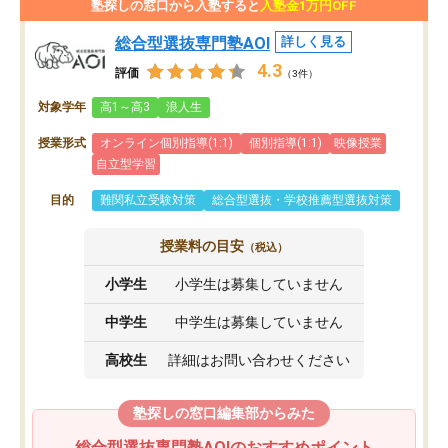
塾探しの窓口から入塾すると
入塾金1万円OFF
総合型選抜専門塾AOI
詳しく見る
4.3
評価
（3件）
対象学年
高1～高3
浪人生
授業形式
オンライン個別指導(1:1)
個別指導(1:1)
映像授業
自立型学習
目的
難関私立受験対策
総合型選抜・学校推薦型選抜対策
授業料の目安
（税込）
小学生
小学生は募集していません
中学生
中学生は募集していません
高校生
詳細はお問い合わせください
塾探しの窓口編集部からみた
総合型選抜専門塾AOIのおすすめポイント