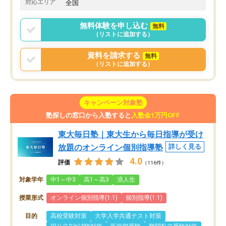
対応エリア
全国
無料体験を申し込む
無料
（リストに追加する）
資料を請求する
無料
（リストに追加する）
キャンペーン対象塾
塾探しの窓口から入塾すると
入塾金1万円OFF
東大毎日塾｜東大生から毎日指導が受け
放題のオンライン個別指導塾
詳しく見る
4.0
評価
（116件）
対象学年
中1～中3
高1～高3
浪人生
授業形式
オンライン個別指導(1:1)
個別指導(1:1)
目的
高校受験対策
大学入学共通テスト対策