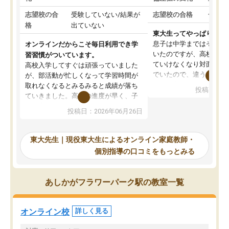
志望校の合
受験していない/結果が
志望校の合格
合格し
格
出ていない
東大生ってやっぱりすご
息子は中学まではそこそ
オンラインだからこそ毎日利用でき学
いたのですが、高校に入
習習慣がついています。
ていけなくなり対面の塾
高校入学してすぐは頑張っていました
でいたので、違うアプロ
が、部活動が忙しくなって学習時間が
考えて入りました。地元
取れなくなるとみるみると成績が落ち
投稿日：20
で、当初は模試でD判定
ていきました。高校の進度が早く、子
していたのですが、やは
供も家に帰って勉強の話すると嫌な反
投稿日：2026年06月26日
験勉強に詳しく、先生か
応を示します。東大先生にお願いして
受け合格できました。ま
からは効率的な計画を先生が立ててく
自習室が毎日使えていつ
れるので、親としても安心です。毎日
東大先生｜現役東大生によるオンライン家庭教師・
るのが心強かったようで
使える自習室とかもあり、わからない
個別指導の口コミをもっとみる
謝です。
ところがあれば先生が回答してくれる
のも重宝しています。
あしかがフラワーパーク駅の教室一覧
オンライン校
詳しく見る