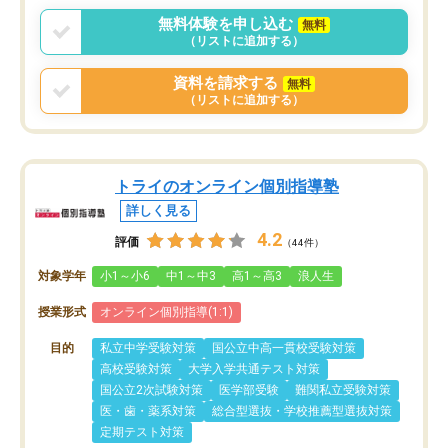
無料体験を申し込む
無料
（リストに追加する）
資料を請求する
無料
（リストに追加する）
トライのオンライン個別指導塾
詳しく見る
4.2
評価
（44件）
対象学年
小1～小6
中1～中3
高1～高3
浪人生
授業形式
オンライン個別指導(1:1)
目的
私立中学受験対策
国公立中高一貫校受験対策
高校受験対策
大学入学共通テスト対策
国公立2次試験対策
医学部受験
難関私立受験対策
医・歯・薬系対策
総合型選抜・学校推薦型選抜対策
定期テスト対策